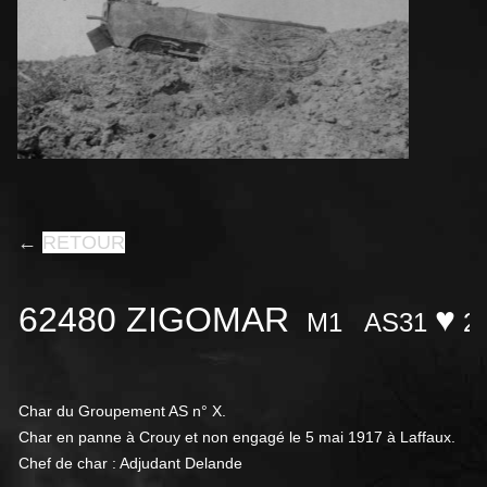
←
RETOUR
62480 ZIGOMAR
♥
M1
AS31
2
Char du Groupement AS n° X.
Char en panne à Crouy et non engagé le 5 mai 1917 à Laffaux.
Chef de char : Adjudant Delande