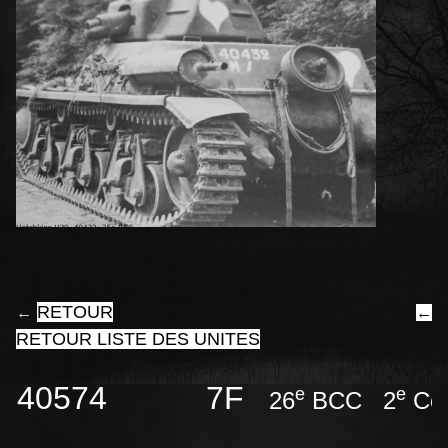
RETOUR
←
←
RETOUR LISTE DES UNITES
40574 7F
e
e
26
BCC 2
Co