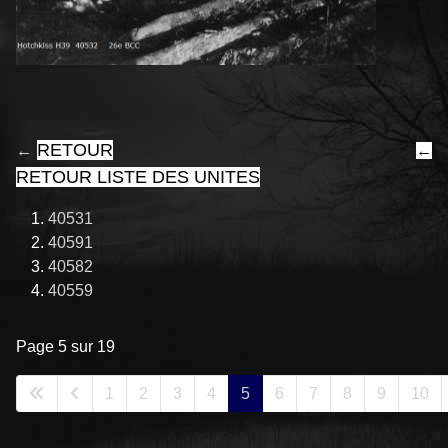
RETOUR
←
←
RETOUR LISTE DES UNITES
40531
40591
40582
40559
Page 5 sur 19
1
2
3
4
5
6
7
8
9
10