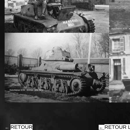
RETOUR
RETOUR L
←
←