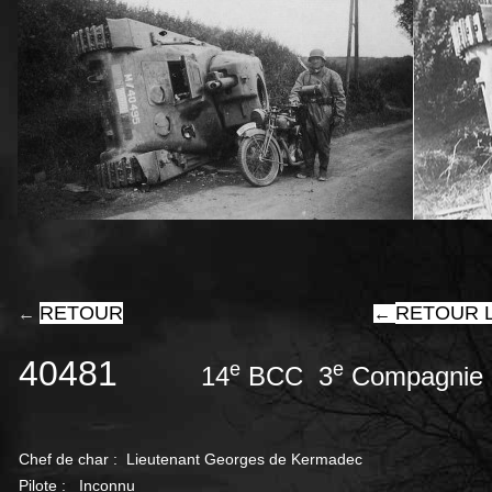
RETOUR
RETOUR L
←
←
40481
e
e
14
BCC 3
Compagni
Chef de char :
Lieutenant Georges de Kermadec
Pilote : Inconnu