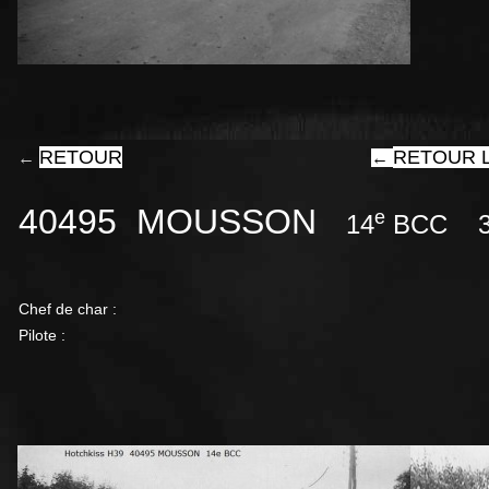
RETOUR
RETOUR L
←
←
40495 MOUSSON
e
14
BCC 
Chef de char :
Pilote :