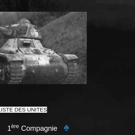
ISTE DES UNITES
♠
ère
 1
Compagnie