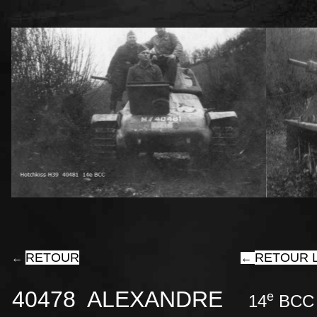
RETOUR
RETOUR L
←
←
40478 ALEXANDRE
e
14
BCC