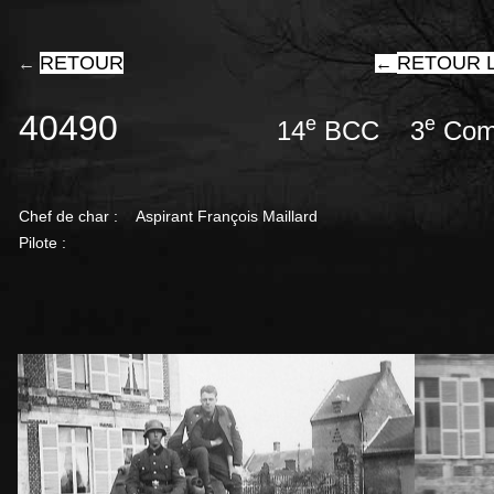
RETOUR
RETOUR L
←
←
40490
e
e
14
BCC 3
Com
Chef de char :
Aspirant François Maillard
Pilote :