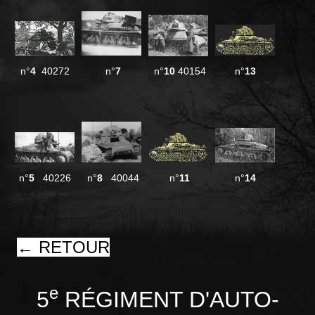
n°
4
40272
n°
7
n°
10
40154
n°
13
n°
5
40226
n°
8
40044
n°
11
n°
14
← RETOUR
e
5
RÉGIMENT D'AUTO-