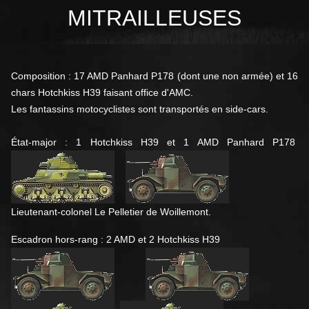
MITRAILLEUSES
Composition : 17 AMD Panhard P178 (dont une non armée) et 16
chars Hotchkiss H39 faisant office d'AMC.
Les fantassins motocyclistes sont transportés en side-cars.
État-major : 1 Hotchkiss H39 et 1 AMD Panhard P178
Lieutenant-colonel Le Pelletier de Woillemont.
Escadron hors-rang : 2 AMD et 2 Hotchkiss H39