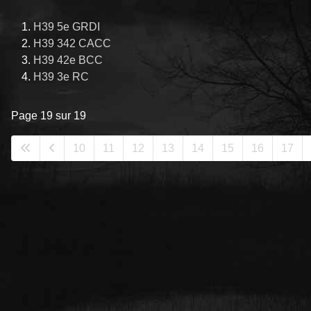
H39 5e GRDI
H39 342 CACC
H39 42e BCC
H39 3e RC
Page 19 sur 19
10
11
12
13
14
15
16
17