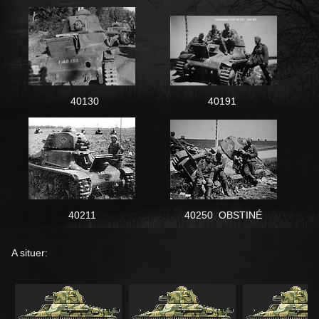
40130
40191
40211
40250 OBSTINÉ
A situer: