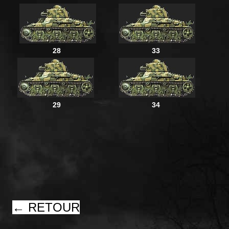
28
33
29
34
← RETOUR