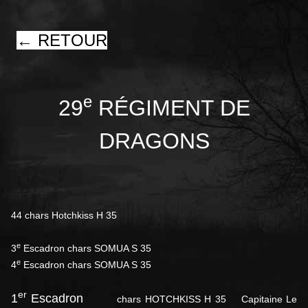
← RETOUR
e
29
RÉGIMENT DE
DRAGONS
44 chars Hotchkiss H 35
e
3
Escadron chars SOMUA S 35
e
4
Escadron chars SOMUA S 35
er
1
Escadron
chars HOTCHKISS H 35 Capitaine Le