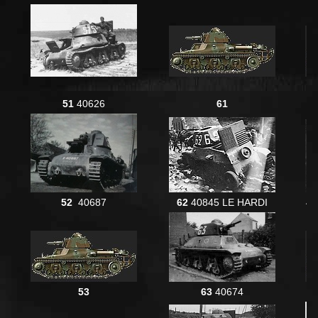
51
40626
61
52
40687
62
40845 LE HARDI
40
53
63
40674