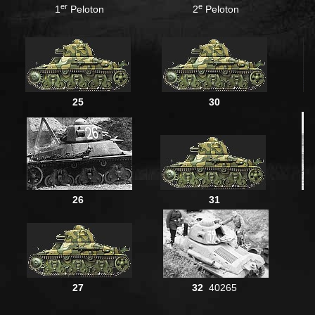
er
e
1
Peloton
2
Peloton
25
30
26
31
27
32
40265