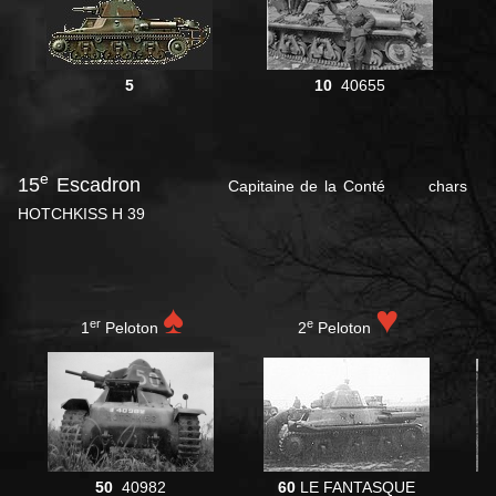
5
10
40655
e
15
Escadron
Capitaine de la Conté chars
HOTCHKISS H 39
♠
♥
er
e
1
Peloton
2
Peloton
50
40982
60
LE FANTASQUE
7