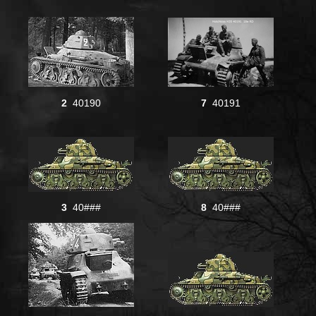
2
40190
7
40191
3
40###
8
40###