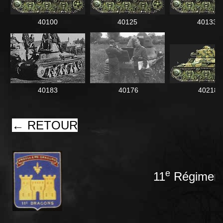
40100
40125
40133
40183
40176
40218
← RETOUR
e
11
Régiment