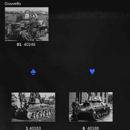
Gouvello
01
40246
♠
♥
1
40183
6
40188