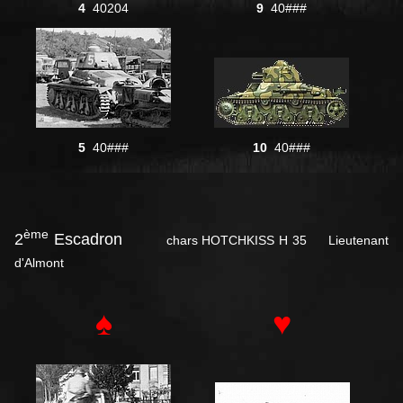
4
40204
9
40###
5
40###
10
40###
ème
2
Escadron
chars HOTCHKISS H 35 Lieutenant
d'Almont
♠
♥