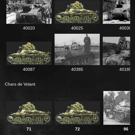
40020
40025
40030
40087
40385
40185
Chars de Volant
71
72
96