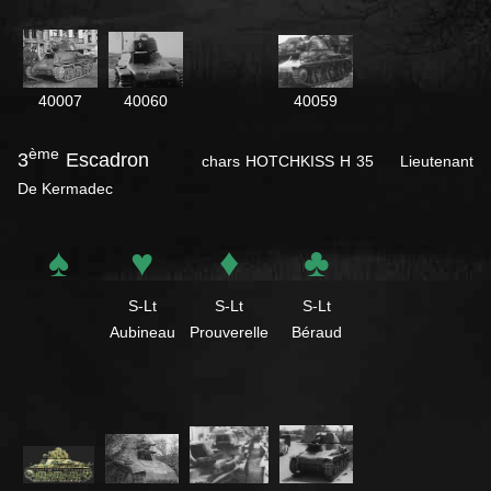
40007
40059
40060
ème
3
Escadron
chars HOTCHKISS H 35 Lieutenant
De Kermadec
♠
♥
♦
♣
S-Lt
S-Lt
S-Lt
Aubineau
Prouverelle
Béraud