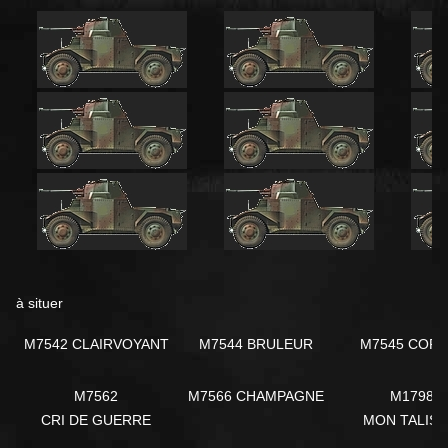
à situer
M7542 CLAIRVOYANT
M7544 BRULEUR
M7545 CORR
M7562
M7566 CHAMPAGNE
M17981
CRI DE GUERRE
MON TALIS