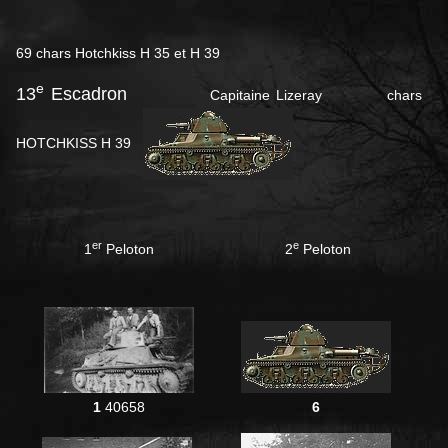
69 chars Hotchkiss H 35 et H 39
e
13
Escadron
Capitaine Lizeray chars
HOTCHKISS H 39
er
e
1
Peloton
2
Peloton
1
40658
6