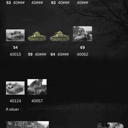
53
40###
40###
63
40###
40###
54
69
40015
59
40###
64
40###
40062
40124
40057
A situer :