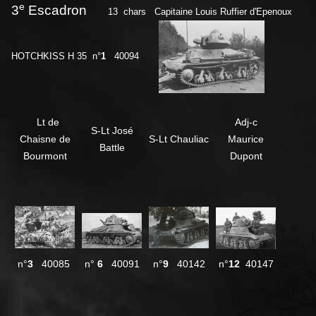
e
3
Escadron
13 chars Capitaine Louis Ruffier d'Epenoux
HOTCHKISS H 35 n°
1
40094
Lt de
Adj-c
S-Lt José
Chaisne de
S-Lt Chauliac
Maurice
Battle
Bourmont
Dupont
n°
3
40085
n°
6
40091
n°
9
40142
n°
12
40147