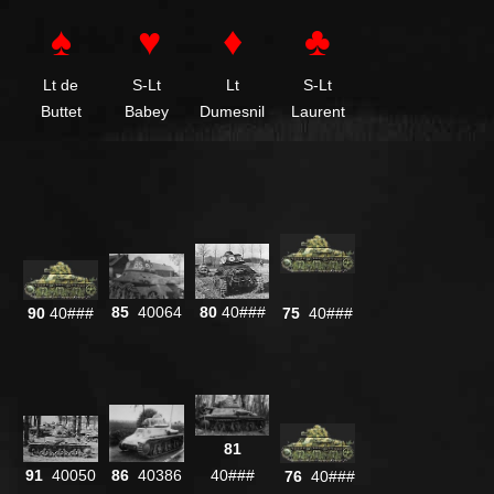
♠
♥
♦
♣
Lt de
S-Lt
Lt
S-Lt
Buttet
Babey
Dumesnil
Laurent
80
40###
85
40064
90
40###
75
40###
81
86
40386
40###
91
40050
76
40###