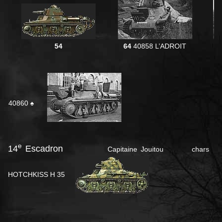
54
64
40858 L’ADROIT
40860 ♠
e
14
Escadron
Capitaine Jouitou chars
HOTCHKISS H 35