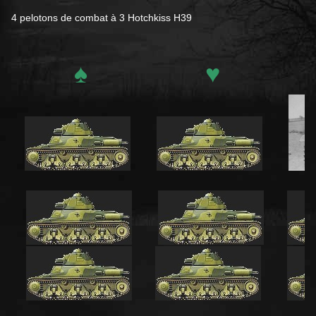
4 pelotons de combat à 3 Hotchkiss H39
♠
♥
4