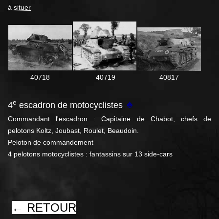
à situer
40718
40719
40817
♠
e
4
escadron de motocyclistes
Commandant l'escadron : Capitaine de Chabot, chefs de
pelotons Koltz, Joubast, Roulet, Beaudoin.
Peloton de commandement
4 pelotons motocyclistes : fantassins sur 13 side-cars
← RETOUR