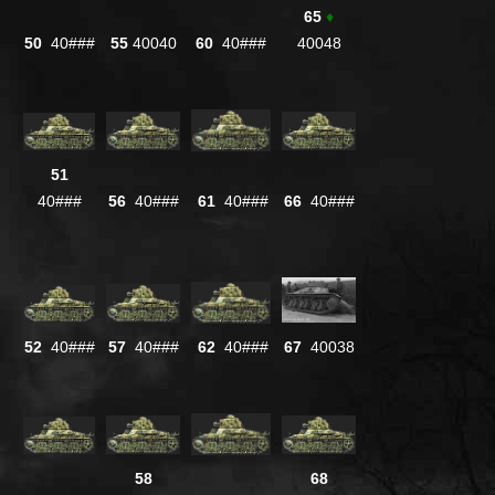
65
♦
50
40###
55
40040
60
40###
40048
51
40###
56
40###
61
40###
66
40###
52
40###
57
40###
62
40###
67
40038
58
68