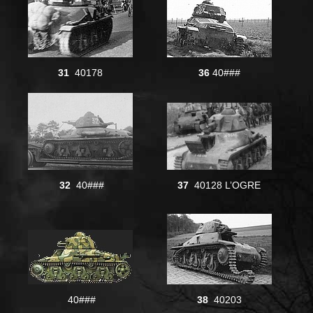
31
40178
36
40###
32
40###
37
40128 L’OGRE
40###
38
40203