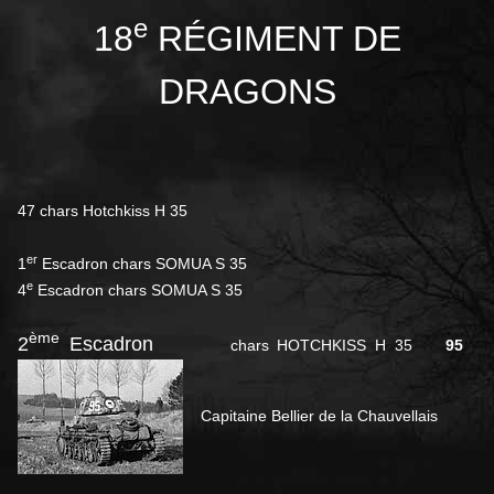
e
18
RÉGIMENT DE
DRAGONS
47 chars Hotchkiss H 35
er
1
Escadron chars SOMUA S 35
e
4
Escadron chars SOMUA S 35
ème
2
Escadron
chars HOTCHKISS H 35
95
Capitaine Bellier de la Chauvellais