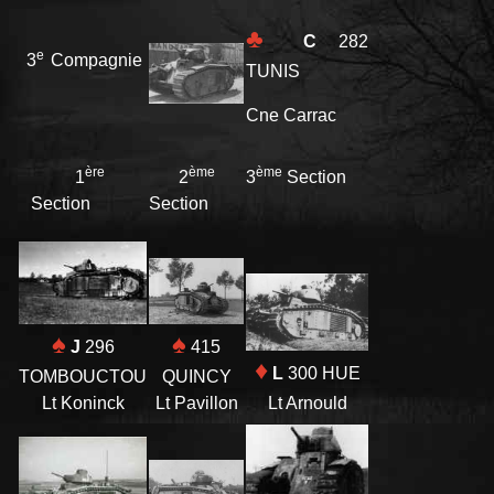
♣
C
282
e
3
Compagnie
TUNIS
Cne Carrac
ère
ème
ème
1
2
3
Section
Section
Section
♠
♠
J
296
415
♦
L
300 HUE
TOMBOUCTOU
QUINCY
Lt Arnould
Lt Koninck
Lt Pavillon