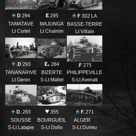
ε
♠
♠
295
D
294
F
302 LA
MAJUNGA
TAMATAVE
BASSE-TERRE
Lt Chalmin
Lt Cortet
Lt Villain
♦
ε.
.D
293
284
.F
275
TANANARIVE
PHILIPPEVILLE
BIZERTE
Lt Genin
S-Lt Avenati
S-Lt Mallet
♥
♠
♠
355
F.
271
D.
283
BOURGUEIL
ALGER
SOUSSE
S-Lt Dollo
S-Lt Durieu
S-Lt Latapie