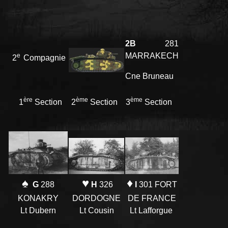
2B
281
MARRAKECH
e
2
Compagnie
Cne Bruneau
ère
ème
ème
1
Section
2
Section
3
Section
♦
♥
♠
I
301 FORT
H
326
G
288
DE FRANCE
DORDOGNE
KONAKRY
Lt Lafforgue
Lt Cousin
Lt Dubern