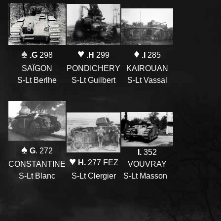
♥
♠
♦
.H
299
.G
298
.I
285
PONDICHERY
SAÏGON
KAIROUAN
S-Lt Guilbert
S-Lt Berlhe
S-Lt Vassal
♠
G
. 272
I.
352
♥
H.
277 FEZ
CONSTANTINE
VOUVRAY
S-Lt Blanc
S-Lt Clergier
S-Lt Masson