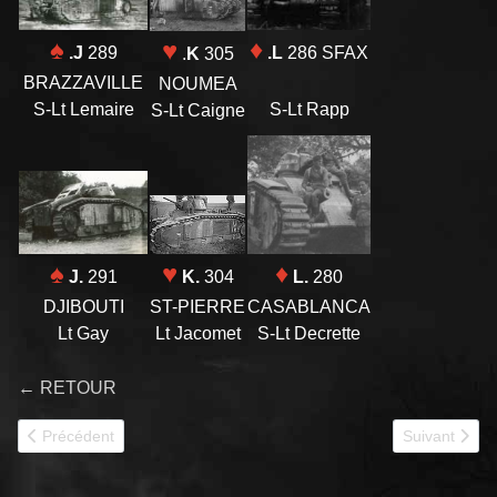
♦
♠
♥
.L
286 SFAX
.J
289
.
K
305
BRAZZAVILLE
NOUMEA
S-Lt Rapp
S-Lt Lemaire
S-Lt Caigne
♦
♥
♠
L.
280
K.
304
J.
291
CASABLANCA
ST-PIERRE
DJIBOUTI
S-Lt Decrette
Lt Jacomet
Lt Gay
← RETOUR
Article précédent : 28e BCCr
Article suiva
Précédent
Suivant