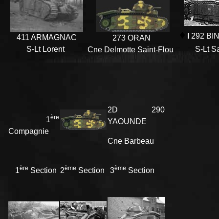
♦
I
292 BI
411 ARMAGNAC
273 ORAN
S-Lt Lorent
S-Lt S
Cne Delmotte Saint-Flou
2D 290
ère
1
YAOUNDE
Compagnie
Cne Barbeau
ère
ème
ème
1
Section
2
Section
3
Section