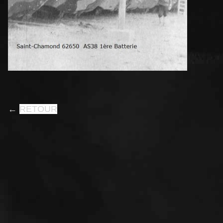
←
RETOUR