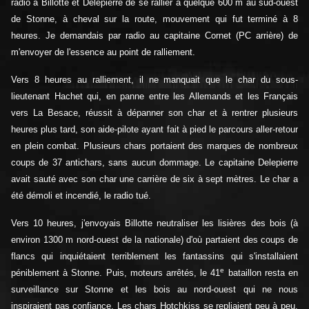
radio à Billotte et Delepierre de se rallier à quelque 600 m au sud-ouest
de Stonne, à cheval sur la route, mouvement qui fut terminé à 8
heures. Je demandais par radio au capitaine Cornet (PC arrière) de
m'envoyer de l'essence au point de ralliement.
Vers 8 heures au ralliement, il ne manquait que le char du sous-
lieutenant Hachet qui, en panne entre les Allemands et les Français
vers La Besace, réussit à dépanner son char et à rentrer plusieurs
heures plus tard, son aide-pilote ayant fait à pied le parcours aller-retour
en plein combat. Plusieurs chars portaient des marques de nombreux
coups de 37 antichars, sans aucun dommage. Le capitaine Delepierre
avait sauté avec son char une carrière de six à sept mètres. Le char a
été démoli et incendié, le radio tué.
Vers 10 heures, j'envoyais Billotte neutraliser les lisières des bois (à
environ 1300 m nord-ouest de la nationale) d'où partaient des coups de
flancs qui inquiétaient terriblement les fantassins qui s'installaient
e
péniblement à Stonne. Puis, moteurs arrêtés, le 41
bataillon resta en
surveillance sur Stonne et les bois au nord-ouest qui ne nous
inspiraient pas confiance. Les chars Hotchkiss se repliaient peu à peu,