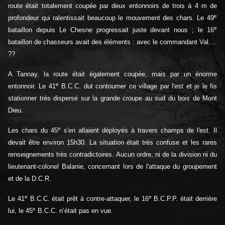
route était totalement coupée par deux entonnoirs de trois à 4 m de
e
profondeur qui ralentissait beaucoup le mouvement des chars. Le 49
e
bataillon depuis Le Chesne progressait juste devant nous ; le 16
bataillon de chasseurs avait des éléments : avec le commandant Val….
??
A Tannay, la route était également coupée, mais par un énorme
e
entonnoir. Le 41
B.C.C. dut contourner ce village par l'est et je le fis
stationner très dispersé sur la grande croupe au sud du bois de Mont
Dieu.
e
Les chars du 45
s'en allaient déployés à travers champs de l'est. Il
devait être environ 15h30. La situation était très confuse et les rares
renseignements très contradictoires. Aucun ordre, ni de la division ni du
lieutenant-colonel Balanie, concernant lors de l'attaque du groupement
et de la D.C.R.
e
e
Le 41
B.C.C. était prêt à contre-attaquer, le 16
B.C.P.P. était derrière
e
lui, le 45
B.C.C. n’était pas en vue.