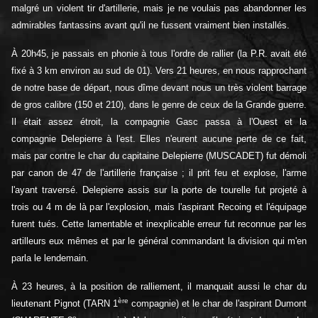
malgré un violent tir d'artillerie, mais je ne voulais pas abandonner les
admirables fantassins avant qu'il ne fussent vraiment bien installés.
À 20h45, je passais en phonie à tous l'ordre de rallier (la P.R. avait été
fixé à 3 km environ au sud de 01). Vers 21 heures, en nous rapprochant
de notre base de départ, nous dîme devant nous un très violent barrage
de gros calibre (150 et 210), dans le genre de ceux de la Grande guerre.
Il était assez étroit, la compagnie Gasc passa à l'Ouest et la
compagnie Delepierre à l'est. Elles n'eurent aucune perte de ce fait,
mais par contre le char du capitaine Delepierre (MUSCADET) fut démoli
par canon de 47 de l'artillerie française ; il prit feu et explose, l'arme
l'ayant traversé. Delepierre assis sur la porte de tourelle fut projeté à
trois ou 4 m de là par l'explosion, mais l'aspirant Recoing et l'équipage
furent tués. Cette lamentable et inexplicable erreur fut reconnue par les
artilleurs eux mêmes et par le général commandant la division qui m'en
parla le lendemain.
À 23 heures, à la position de ralliement, il manquait aussi le char du
ère
lieutenant Pignot (TARN 1
compagnie) et le char de l'aspirant Dumont
e