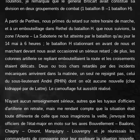
Toutefois, je remarquai que le général Brocart avait constitué sa
division en deux groupements de combat (1 bataillon B --1 bataillon H).
À partir de Perthes, nous prîmes du retard sur notre horaire de marche,
et à un embouteillage dans Rethel du bataillon H. que nous suivions, la
zone l’Anerie – La Saboterie ne fut atteinte par le bataillon qu’au jour le
14 mai à 6 heures ; le bataillon H stationnant en avant de nous et
marchant devant nous avait occasionné un sérieux retard ; de plus, les
colonnes artillerie se repliant embouteillaient la route et les croisements
étaient délicats. Deux ou trois chars retardés par des incidents
mécaniques arrivèrent dans la matinée, un seul ne rejoignit pas, celui
du sous-lieutenant André (RHIN) dont on eût aucune nouvelle (char
kidnappé par de Lattre). Le camouflage fut aussitôt réalisé.
N'ayant aucun renseignement sérieux, autres que les tuyaux d'officiers
d'artillerie en retraite, mais me rendant compte que la situation était
toute différente de celle que nous imaginions la veille, j'envoyai trois
officiers de l'état-major en moto sur les axes Bouvellement – Baalons,
Chagny – Omont, Marquigny - Louvergny et je réunissais les
commandants de compagnie pour leur expliquer la situation nouvelle.