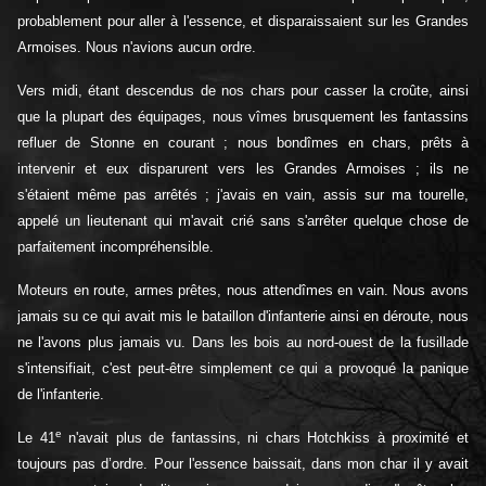
probablement pour aller à l'essence, et disparaissaient sur les Grandes
Armoises. Nous n'avions aucun ordre.
Vers midi, étant descendus de nos chars pour casser la croûte, ainsi
que la plupart des équipages, nous vîmes brusquement les fantassins
refluer de Stonne en courant ; nous bondîmes en chars, prêts à
intervenir et eux disparurent vers les Grandes Armoises ; ils ne
s'étaient même pas arrêtés ; j'avais en vain, assis sur ma tourelle,
appelé un lieutenant qui m'avait crié sans s'arrêter quelque chose de
parfaitement incompréhensible.
Moteurs en route, armes prêtes, nous attendîmes en vain. Nous avons
jamais su ce qui avait mis le bataillon d'infanterie ainsi en déroute, nous
ne l'avons plus jamais vu. Dans les bois au nord-ouest de la fusillade
s'intensifiait, c'est peut-être simplement ce qui a provoqué la panique
de l'infanterie.
e
Le 41
n'avait plus de fantassins, ni chars Hotchkiss à proximité et
toujours pas d’ordre. Pour l'essence baissait, dans mon char il y avait