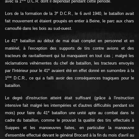
avec la 1
D.C.R. dont il dépendait pendant cette période.
e
Lors de la formation de la 3
D.C.R., le 6 avril 1940, le bataillon avait
fait mouvement et étaient groupés en entier à Beine, le parc aux chars
camouflé dans les bois au sud-ouest.
e
Le 41
bataillon au début de mai était complet en personnel et en
matériel, à l'exception des supports de tirs contre avions et des
tracteurs de ravitaillement qui lui manquaient en tout cas ; malgré les
réclamations véhémentes du chef de bataillon, les tracteurs envoyés
e
par l'Intérieur pour le 41
avaient été en effet donné en surnombre à la
ère
1
D.C.R., ce qui a failli avoir des conséquences tragiques pour le
bataillon.
Le degré d'instruction atteint était suffisant (grâce à l'instruction
intensive fait malgré les intempéries et d'autres difficultés pendant six
e
mois) pour faire du 41
bataillon une unité apte au combat dans le
cadre du bataillon, comme le prouvait la qualité des tirs effectués à
Suippes et les manoeuvres faites, en particulier la manœuvre
d'ensemble effectué devant le général Brocard à la fin du mois d'avril au