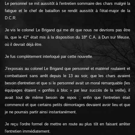
Le personnel se mit aussitôt à l'entretien sommaire des chars malgré la
fatigue et le chef de bataillon se rendit aussitôt à l'état-major de la
D.C.R.
Je vis le colonel Le Brigand qui me dit que nous ne devrions pas être
e
e
là, que le 41
était mis à la disposition du 18
C.A. à Dun sur Meuse,
où il devrait déjà être.
Je fus complètement interloqué par cette nouvelle.
J'exposais au colonel Le Brigand que personnel et matériel roulaient et
combattaient sans arrêt depuis le 13 au soir, que les chars avaient
besoin d'entretien et que si le personnel avait un moral remarquable (les
équipages étaient « gonflés à bloc » par leur succès de la veille), il
avait tout de même besoin de repos ; enfin que l'entretien était
commencé et que certains petits démontages devaient avoir lieu et que
je ne pourrais partir ainsi instantanément.
Je reçu l'ordre formel de mettre en route au plus tôt en faisant arrêter
l'entretien immédiatement.