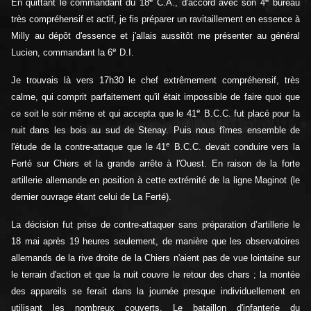
En quittant le commandant du 18
C.A., d'accord avec son 4
bureau
très compréhensif et actif, je fis préparer un ravitaillement en essence à
Milly au dépôt d'essence et j'allais aussitôt me présenter au général
e
Lucien, commandant la 6
D.I.
Je trouvais là vers 17h30 le chef extrêmement compréhensif, très
calme, qui comprit parfaitement qu'il était impossible de faire quoi que
e
ce soit le soir même et qui accepta que le 41
B.C.C. fut placé pour la
nuit dans les bois au sud de Stenay. Puis nous fîmes ensemble de
e
l'étude de la contre-attaque que le 41
B.C.C. devait conduire vers la
Ferté sur Chiers et la grande arrête à l'Ouest. En raison de la forte
artillerie allemande en position à cette extrémité de la ligne Maginot (le
dernier ouvrage étant celui de La Ferté).
La décision fut prise de contre-attaquer sans préparation d’artillerie le
18 mai après 19 heures seulement, de manière que les observatoires
allemands de la rive droite de la Chiers n'aient pas de vue lointaine sur
le terrain d'action et que la nuit couvre le retour des chars ; la montée
des appareils se ferait dans la journée presque individuellement en
utilisant les nombreux couverts. Le bataillon d'infanterie du