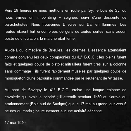
Vers 19 heures ne nous mettions en route par Sy, le bois de Sy, où
nous vîmes un « bombing » soignée, suivi d'une descente de
parachutistes. Nous trouvâmes Brieules sur Bar en flammes. Les
routes étaient fort encombrées de gens de toutes sortes, sans aucun
poste de circulation, la marche était lente.
Au-delà du cimetière de Brieules, les citernes à essence attendaient
e
comme convenu les deux compagnies du 41
B.C.C. ; les pleins furent
faits et quelques coups de pistolet mitrailleur furent tirés sur la colonne
sans dommage ; ils furent rapidement muselés par quelques coups de
mousqueton d'une patrouille commandée par le lieutenant de Witasse.
e
Au pont de Savigny le 41
B.C.C. croisa une longue colonne de
cavalerie qui avait la priorité ; il attendit pendant 1h30 et n'arriva au
stationnement (Bois sud de Savigny) que le 17 mai au grand jour vers 6
heures du matin ; heureusement aucune activité aérienne.
17 mai 1940.