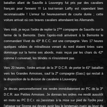
bataillon allant de Sauville à Louvergny fut pris par des cavaliers
français pour l'ennemi !!! La tout-terrain Laffly est cependant bien
reconnaissable ! L'erreur fut heureusement de courte durée ; cette
voiture arrivait où ces braves cavaliers attendaient les Allemands.
ère
Vers midi, je reçus l'ordre de replier la 1
compagnie de Sauville sur la
ferme de la Bemonte. Dans l'après-midi arrivèrent à la Bemonte le
e
commandant Vivet du 43
B.C.C. est une compagnie. Vers 17 heures
quelques rafales de mitrailleuse venant du nord étaient tirées sans
e
dommage sur la ferme ses abords, mais reçus par les chars du 42
comme il convenait, les blindés ni n'insistèrent pas.
e
e
Vers 20 heures, l'ordre arrivait de la 3
D.C.R. de porter le 41
bataillon
e
vers les Grandes Armoises, sauf la 2
compagnie (Gasc) qui restait à
la disposition de la division de cavalerie à Louvergny.
e
Je devais personnellement me rendre immédiatement au PC de la 3
D.C.R. aux Petites Armoises. Je donnais les ordres me rendit aussitôt
en moto au PC D.C.r. où j'assistais à la mise sur pied de l'ordre pour
l'attaque sur Stonne qui devais avoir lieu le lendemain matin au lever du