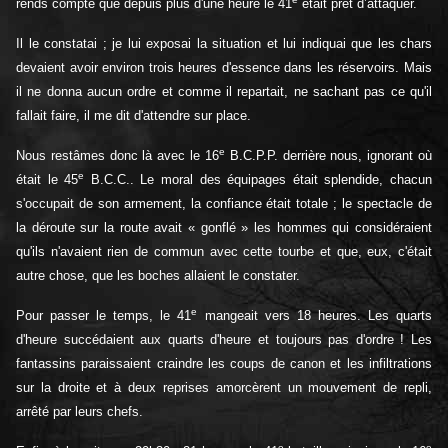
rends compte que depuis plus d'une heure le 41
était prêt d’attaquer.
Il le constatai ; je lui exposai la situation et lui indiquai que les chars
devaient avoir environ trois heures d'essence dans les réservoirs. Mais
il ne donna aucun ordre et comme il repartait, ne sachant pas ce qu'il
fallait faire, il me dit d'attendre sur place.
e
Nous restâmes donc là avec le 16
B.C.P.P. derrière nous, ignorant où
e
était le 45
B.C.C.. Le moral des équipages était splendide, chacun
s'occupait de son armement, la confiance était totale ; le spectacle de
la déroute sur la route avait « gonflé » les hommes qui considéraient
qu'ils n'avaient rien de commun avec cette tourbe et que, eux, c'était
autre chose, que les boches allaient le constater.
e
Pour passer le temps, le 41
mangeait vers 18 heures. Les quarts
d'heure succédaient aux quarts d'heure et toujours pas d'ordre ! Les
fantassins paraissaient craindre les coups de canon et les infiltrations
sur la droite et à deux reprises amorcèrent un mouvement de repli,
arrêté par leurs chefs.
e
e