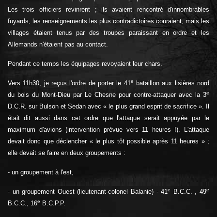
Les trois officiers revinrent ; ils avaient rencontré d'innombrables
fuyards, les renseignements les plus contradictoires couraient, mais les
villages étaient tenus par des troupes paraissant en ordre et les
Allemands n'étaient pas au contact.
Pendant ce temps les équipages revoyaient leur chars.
e
Vers 11h30, je reçus l'ordre de porter le 41
bataillon aux lisières nord
e
du bois du Mont-Dieu par Le Chesne pour contre-attaquer avec la 3
D.C.R. sur Bulson et Sedan avec « le plus grand esprit de sacrifice ». Il
était dit aussi dans cet ordre que l'attaque serait appuyée par le
maximum d'avions (intervention prévue vers 11 heures !). L'attaque
devait donc que déclencher « le plus tôt possible après 11 heures » ;
elle devait se faire en deux groupements :
- un groupement à l'est,
e
e
- un groupement Ouest (lieutenant-colonel Balanie) - 41
B.C.C. , 49
e
B.C.C., 16
B.C.P.P.