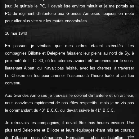
jour. Je quittais le PC, il devait être environ minuit et je me portais au
PC du régiment d'infanterie aux Grandes Armoises toujours en moto
pour aller plus vite sur les routes encombrées.
16 mai 1940
En passant je vérifiais que mes ordres étaient exécutés. Les
compagnies Billotte et Delepierre faisaient leur pleins au nord de Sy, à
proximité de l’I.C. 30, où les citernes avaient été amenées par le sous-
lieutenant Albert, qui n'avait pas hésité, avec les citernes, à traverser
Le Chesne en feu pour amener l’essence à l’heure fixée et au lieu
convenu.
Aux Grandes Armoises je trouvais le colonel d'infanterie et un artilleur,
nous convîmes rapidement de nos rôles respectifs, mais je ne vis pas
e
e
le commandant du 43
B.C.C. qui devait suivre le 41
B.C.C.
Je retrouvais les compagnies, il devait être trois heures environ. Une
plus tard Delepierre et Billotte et leurs équipages étant mis au courant
ère
de l'attaque, nous démarrions. Formation : chef de bataillon, 1