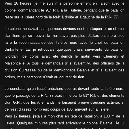
Vers 16 heures, je me suis mis personnellement en liaison avec le
e
colonel commandant le 91
R.I. à la Tuilerie, pendant que le bataillon
reste sur la lisière nord de la forêt à droite et à gauche de la R.N. 77.
Le colonel ne savait pas que nous devions contre-attaquer et un officier
d'artillerie qui se trouvait la n'en savait pas plus. J'allais ensuite à pied
faire la reconnaissance des lisières nord avec le chef du bataillon
d'infanterie. Là, je retrouvais quelques chars survivants du bataillon
Giordani, ce corps avait été démoli le matin vers Chemery et
Maisoncelle. À tous je demandais s'ils avaient vu des officiers de la
division Cuirassée ou de la demi-brigade Balanie et s'ils avaient des
ordres, mais personne n’était au courant de rien.
Je constatai qu’un fossé antichars courrait devant toute la lisière nord,
e
que le passage de la R.N. 77 était miné par le 91
R.I. et des éléments
d'un G.R., que les Allemands ne faisaient preuve d'aucune activité, si
ce n'est d'assez nombreux coups de 105, arrivant sur la lisière.
Vers 17 heures, j'étais à mon char en tête de bataillon, à 100 m de la
lisière. Quelques minutes plus tard arrivaient le colonel Balanie. Je lui
e