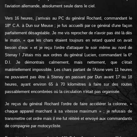
l'aviation allemande, absolument seule dans le ciel.
Vers 16 heures, j’arrivais au PC du général Rochard, commandant le
e
18
C.A. à Dun sur Meuse ; je fus accueilli par ce général d'une façon
parfaitement désagréable. Je me vis reprocher de n'avoir pas été là dès
le matin, « que les chars étaient toujours en retard quand on avait
besoin d’eux » et je reçu l'ordre d'attaquer le soir même au nord de
e
Stenay ! J'étais mis aux ordres du général Lucien, commandant la 6
D.I. Je démontrais calmement, mais nettement, que c'était
matériellement impossible. Les chars partant de l'Aisne vers 11 heures
ne pouvaient pas être à Stenay en passant par Dun avant 17 ou 18
heures, ayant environ 65 à 70 kilomètres à faire sur des routes
passablement encombrées où la circulation n'était pas organisée.
Je reçus du général Rochard l'ordre de faire accélérer la colonne, «
chaque appareil marchant à sa vitesse maximum » ; je refusais de
transmettre cet ordre mais il me fut réitéré et envoyé aux commandants
de compagnie par motocycliste.
e
e