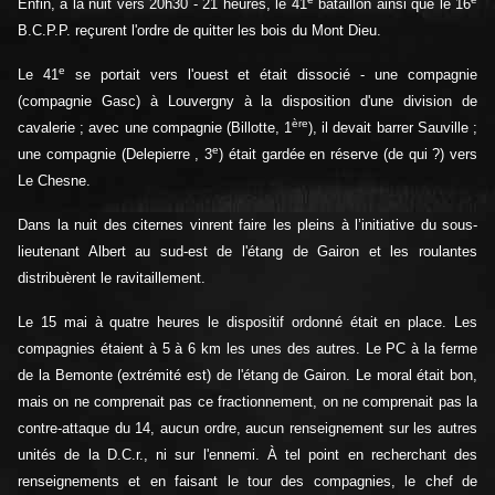
Enfin, à la nuit vers 20h30 - 21 heures, le 41
bataillon ainsi que le 16
B.C.P.P. reçurent l'ordre de quitter les bois du Mont Dieu.
e
Le 41
se portait vers l'ouest et était dissocié - une compagnie
(compagnie Gasc) à Louvergny à la disposition d'une division de
ère
cavalerie ; avec une compagnie (Billotte, 1
), il devait barrer Sauville ;
e
une compagnie (Delepierre , 3
) était gardée en réserve (de qui ?) vers
Le Chesne.
Dans la nuit des citernes vinrent faire les pleins à l’initiative du sous-
lieutenant Albert au sud-est de l'étang de Gairon et les roulantes
distribuèrent le ravitaillement.
Le 15 mai à quatre heures le dispositif ordonné était en place. Les
compagnies étaient à 5 à 6 km les unes des autres. Le PC à la ferme
de la Bemonte (extrémité est) de l'étang de Gairon. Le moral était bon,
mais on ne comprenait pas ce fractionnement, on ne comprenait pas la
contre-attaque du 14, aucun ordre, aucun renseignement sur les autres
unités de la D.C.r., ni sur l'ennemi. À tel point en recherchant des
renseignements et en faisant le tour des compagnies, le chef de