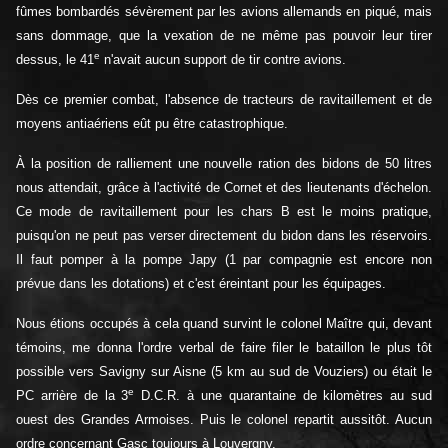
fûmes bombardés sévèrement par les avions allemands en piqué, mais
sans dommage, que la vexation de ne même pas pouvoir leur tirer
e
dessus, le 41
n'avait aucun support de tir contre avions.
Dès ce premier combat, l'absence de tracteurs de ravitaillement et de
moyens antiaériens eût pu être catastrophique.
À la position de ralliement une nouvelle ration des bidons de 50 litres
nous attendait, grâce à l'activité de Cornet et des lieutenants d'échelon.
Ce mode de ravitaillement pour les chars B est le moins pratique,
puisqu'on ne peut pas verser directement du bidon dans les réservoirs.
Il faut pomper à la pompe Japy (1 par compagnie est encore non
prévue dans les dotations) et c'est éreintant pour les équipages.
Nous étions occupés à cela quand survint le colonel Maître qui, devant
témoins, me donna l'ordre verbal de faire filer le bataillon le plus tôt
possible vers Savigny sur Aisne (5 km au sud de Vouziers) ou était le
e
PC arrière de la 3
D.C.R. à une quarantaine de kilomètres au sud
ouest des Grandes Armoises. Puis le colonel repartit aussitôt. Aucun
ordre concernant Gasc toujours à Louvergny.