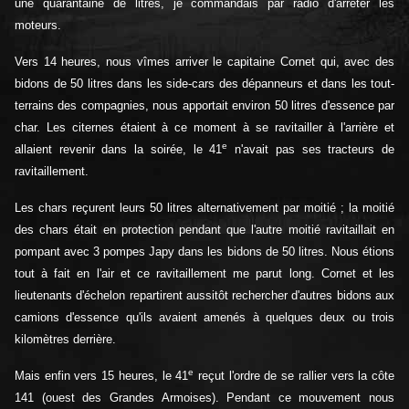
une quarantaine de litres, je commandais par radio d'arrêter les
moteurs.
Vers 14 heures, nous vîmes arriver le capitaine Cornet qui, avec des
bidons de 50 litres dans les side-cars des dépanneurs et dans les tout-
terrains des compagnies, nous apportait environ 50 litres d'essence par
char. Les citernes étaient à ce moment à se ravitailler à l'arrière et
e
allaient revenir dans la soirée, le 41
n'avait pas ses tracteurs de
ravitaillement.
Les chars reçurent leurs 50 litres alternativement par moitié ; la moitié
des chars était en protection pendant que l'autre moitié ravitaillait en
pompant avec 3 pompes Japy dans les bidons de 50 litres. Nous étions
tout à fait en l'air et ce ravitaillement me parut long. Cornet et les
lieutenants d'échelon repartirent aussitôt rechercher d'autres bidons aux
camions d'essence qu'ils avaient amenés à quelques deux ou trois
kilomètres derrière.
e
Mais enfin vers 15 heures, le 41
reçut l'ordre de se rallier vers la côte
141 (ouest des Grandes Armoises). Pendant ce mouvement nous