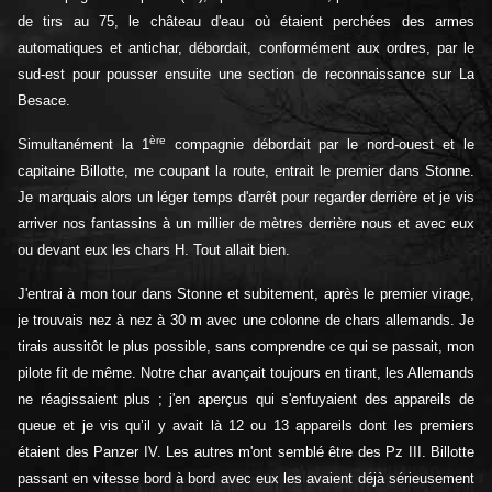
de tirs au 75, le château d'eau où étaient perchées des armes
automatiques et antichar, débordait, conformément aux ordres, par le
sud-est pour pousser ensuite une section de reconnaissance sur La
Besace.
ère
Simultanément la 1
compagnie débordait par le nord-ouest et le
capitaine Billotte, me coupant la route, entrait le premier dans Stonne.
Je marquais alors un léger temps d'arrêt pour regarder derrière et je vis
arriver nos fantassins à un millier de mètres derrière nous et avec eux
ou devant eux les chars H. Tout allait bien.
J'entrai à mon tour dans Stonne et subitement, après le premier virage,
je trouvais nez à nez à 30 m avec une colonne de chars allemands. Je
tirais aussitôt le plus possible, sans comprendre ce qui se passait, mon
pilote fit de même. Notre char avançait toujours en tirant, les Allemands
ne réagissaient plus ; j'en aperçus qui s'enfuyaient des appareils de
queue et je vis qu’il y avait là 12 ou 13 appareils dont les premiers
étaient des Panzer IV. Les autres m'ont semblé être des Pz III. Billotte
passant en vitesse bord à bord avec eux les avaient déjà sérieusement