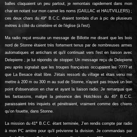
balles claquaient un peu partout, je remontais rapidement dans mon
char en notant sur mon carnet les noms (GAILLAC et HAUTVILLERS) ;
e
ces deux chars du 49
B.C.C. étaient tombés d’un à pic de plusieurs
mètres à côté du cimetière et de l'église (à l'est).
Ma radio reçut ensuite un message de Billotte me disant que les bois
nord de Stonne étaient très fortement tenus par de nombreuses armes
automatiques et antichars et qu'il continuait vers l'est en liaison avec
Delepierre ; je lui répondis de stopper. Un message reçu de Delepierre
peu après signalait que les troupes françaises occupaient les ???? et
que La Besace était libre. J'étais ressorti du village et étais venu me
mettre à 200 m ou 300 m au sud de Stonne, n'ayant pas trouvé un bon
point d'observation en char et ayant la liaison radio. Je remarquai que
e
les fantassins, malgré la présence des Hotchkiss du 45
B.C.C.
paraissaient très inquiets et pénétraient, vraiment comme des chiens
qu’on fouette, dans Stonne.
e
La mission du 41
B.C.C. étant terminée, J’en rendis compte par radio
à mon PC arrière pour qu'il prévienne la division. Je commandais par