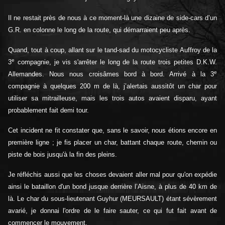
Il ne restait près de nous à ce moment-là une dizaine de side-cars d’un
G.R. en colonne le long de la route, qui démarraient peu après.
Quand, tout à coup, allant sur le tand-sad du motocycliste Auffroy de la
e
3
compagnie, je vis s'arrêter le long de la route trois petites D.K.W.
e
Allemandes. Nous nous croisâmes bord à bord. Arrivé à la 3
compagnie à quelques 200 m de là, j’alertais aussitôt un char pour
utiliser sa mitrailleuse, mais les trois autos avaient disparu, ayant
probablement fait demi tour.
Cet incident ne fit constater que, sans le savoir, nous étions encore en
première ligne ; je fis placer un char, battant chaque route, chemin ou
piste de bois jusqu'à la fin des pleins.
Je réfléchis aussi que les choses devaient aller mal pour qu'on expédie
ainsi le bataillon d'un bond jusque derrière l’Aisne, à plus de 40 km de
là. Le char du sous-lieutenant Guyhur (MEURSAULT) étant sévèrement
avarié, je donnai l'ordre de le faire sauter, ce qui fut fait avant de
commencer le mouvement.