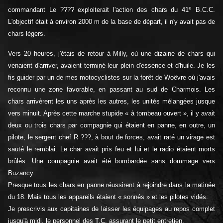
e
commandant Le ???? exploiterait l'action des chars du 41
B.C.C.
L'objectif était à environ 2000 m de la base de départ, il n'y avait pas de
chars légers.
Vers 20 heures, j'étais de retour à Milly, où une dizaine de chars qui
venaient d'arriver, avaient terminé leur plein d'essence et d'huile. Je les
fis guider par un de mes motocyclistes sur la forêt de Woëvre où j'avais
reconnu une zone favorable, en passant au sud de Charmois. Les
chars arrivèrent les uns après les autres, les unités mélangées jusque
vers minuit. Après cette marche stupide « à tombeau ouvert », il y avait
deux ou trois chars par compagnie qui étaient en panne, en outre, un
pilote, le sergent chef R ???, à bout de forces, avait raté un virage est
sauté le remblai. Le char avait pris feu et lui et le radio étaient morts
brûlés. Une compagnie avait été bombardée sans dommage vers
Buzancy.
Presque tous les chars en panne réussirent à rejoindre dans la matinée
du 18. Mais tous les appareils étaient « sonnés » et les pilotes vidés.
Je prescrivis aux capitaines de laisser les équipages au repos complet
jusqu'à midi, le personnel des T.C. assurant le petit entretien.