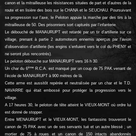
canon et la mitrailleuse les résistances situées de part et d’autres de la
route et en lisière des bois sur le CHANA et le SEUCHAU. Poursuivant
sa progression sur l’axe, le Peloton appuie la marche par des tirs à la
mitrailleuse de 50. Des prisonniers sort capturés par l’infanterie.
Le débouché de MANAURUPT est retardé par un tir d’artillerie sur ce
village, prenant à partie 2 automoteurs ennemis aperçus par l’avion
d’observation d’artillerie (les engins s’enfuient vers le col du PHENY et
ne seront plus rencontrés).
Le peloton débouche sur MANAURUPT vers 16 h 30.
ème
Un char du 6
R.C.A. est manqué par un coup de 75 PAK venant de
l’école de MANAURUPT à 900 mètres de là.
Cette arme est aussitôt repérée et neutralisée par un char et le T.D.
NAVARRE qui était embossé pour protéger la progression vers le
village.
A 17 heures 30, le peloton de tête atteint le VIEUX-MONT où ordre lui
est donné de stopper.
Entre MENAURUPT et le VIEUX-MONT, les fantassins trouveront le
canon de 75 PAK avec un de ses servants tué et un autre blessé ; un
mortier de 75 à roues et un canon de 150 intacts abandonnés