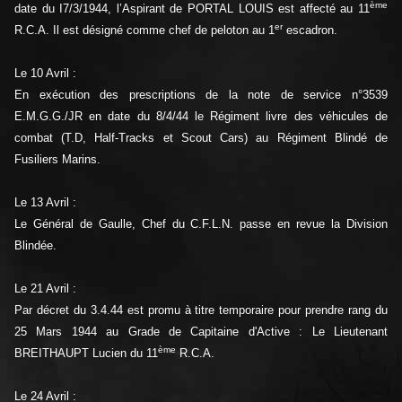
ème
date du I7/3/1944, l’Aspirant de PORTAL LOUIS est affecté au 11
er
R.C.A. Il est désigné comme chef de peloton au 1
escadron.
Le 10 Avril :
En exécution des prescriptions de la note de service n°3539
E.M.G.G./JR en date du 8/4/44 le Régiment livre des véhicules de
combat (T.D, Half-Tracks et Scout Cars) au Régiment Blindé de
Fusiliers Marins.
Le 13 Avril :
Le Général de Gaulle, Chef du C.F.L.N. passe en revue la Division
Blindée.
Le 21 Avril :
Par décret du 3.4.44 est promu à titre temporaire pour prendre rang du
25 Mars 1944 au Grade de Capitaine d'Active : Le Lieutenant
ème
BREITHAUPT Lucien du 11
R.C.A.
Le 24 Avril :