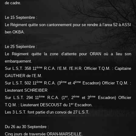
de cadre.
Le 15 Septembre :
Le Régiment quitte son cantonnement pour se rendre à l’area 52 à ASSI
ben OKBA.
Le 25 Septembre :
Le Régiment quitte la zone d’attente pour ORAN où a lieu son
embarquement.
ème
Sur L.S,T. 358 11
R.C.A. l’E.M. l'E.H.R. Officier T.Q.M. : Capitaine
GAUTHIER de l’E.M.
ème
ème
ème
Sur L.S.T. 502 11
R.C.A. (3
et 4
Escadron) Officier T.Q.M. :
Lieutenant SCHREIBER
ème
er
ème
ème
Sur L.S.T. 294 11
R.C.A. (1
, 2
et 3
Escadron) Officier
er
T.Q.M. : Lieutenant DESCOUST du 1
Escadron.
Les 3 L.S.T. font partie d’un convoi de 27 L.S.T.
Du 26 au 30 Septembre :
Cinq jours de traversée ORAN-MARSEILLE.