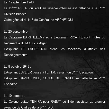
Le 7 septembre 1943 :
ème
ème
Le 11
R.C.A. qui était en réserve d’Armée est rattaché à la 5
Division Blindée.
Ordre général du N°5 du Général de VERNEJOUL
Le 20 septembre :
Le Capitaine BARTHELEMY et le Lieutenant RICATTE sont mutés du
Régiment à l'E.M.G.G. à Alger.
L’Aspirant LE FAURICHON prend les fonctions d’Officier des
Renseignements.
Le 8 octobre 1943 :
ème
L’Aspirant LUYLIER passe à l’E.H.R. venant du 3
Escadron.
ème
L’Aspirant DAVID EMILE, CONDE DE FRANCE est affecté au 2
Escadron.
Le 10 octobre :
Le Colonel quitte TENIRA pour RABAT où il doit assister au premier
ème
exercice de Cadres de la 5
D.B.