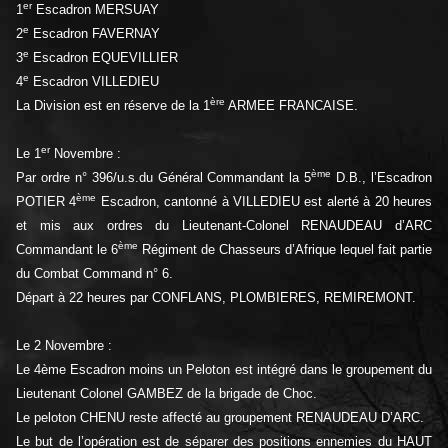
er
1
Escadron MERSUAY
e
2
Escadron FAVERNAY
e
3
Escadron EQUEVILLIER
e
4
Escadron VILLEDIEU
ère
La Division est en réserve de la 1
ARMEE FRANCAISE.
er
Le 1
Novembre :
ème
Par ordre n° 396/u.s.du Général Commandant la 5
D.B., l’Escadron
ème
POTIER 4
Escadron, cantonné à VILLEDIEU est alerté à 20 heures
et mis aux ordres du Lieutenant-Colonel RENAUDEAU d’ARC
ème
Commandant le 6
Régiment de Chasseurs d’Afrique lequel fait partie
du Combat Command n° 6.
Départ à 22 heures par CONFLANS, PLOMBIERES, REMIREMONT.
Le 2 Novembre :
Le 4ème Escadron moins un Peloton est intégré dans le groupement du
Lieutenant Colonel GAMBEZ de la brigade de Choc.
Le peloton CHENU reste affecté au groupement RENAUDEAU D’ARC.
Le but de l’opération est de séparer des positions ennemies du HAUT