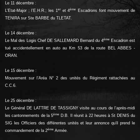
Le 11 décembre :
er
ème
L’Etat-Major ; l’E.H.R.; les 1
et 4
Escadrons font mouvement de
TENIRA sur Ste BARBE du TLETAT.
Le 14 décembre :
ème
Le Mal des Logis Chef DE SALLEMARD Bernard du 4
Escadron est
tué accidentellement en auto au Km 53 de la route BEL ABBES -
ORAN.
Le 15 décembre :
Mouvement sur l’Aréa N° 2 des unités du Régiment rattachées au
C.C.6.
Le 25 décembre :
Le Général DE LATTRE DE TASSIGNY visite au cours de l’après-midi
ème
les cantonnements de la 5
D.B. Il réunit à 22 heures à St DENIS du
SIG les Officiers des différentes unités et leur annonce qu'il prend le
ème
commandement de la 2
Armée.