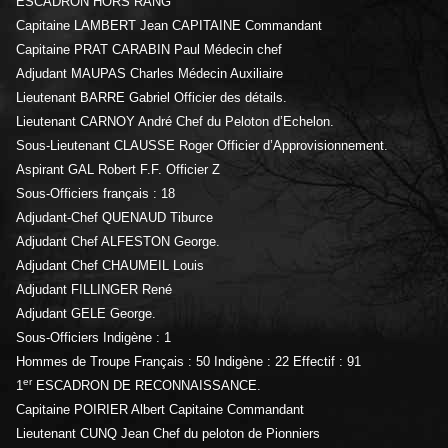
ESCADRON HORS RANG
Capitaine LAMBERT Jean CAPITAINE Commandant
Capitaine PRAT CARABIN Paul Médecin chef
Adjudant MAUPAS Charles Médecin Auxiliaire
Lieutenant BARRE Gabriel Officier des détails.
Lieutenant CARNOY André Chef du Peloton d’Echelon.
Sous-Lieutenant CLAUSSE Roger Officier d’Approvisionnement.
Aspirant GAL Robert F.F. Officier Z
Sous-Officiers français : 18
Adjudant-Chef QUENAUD Tiburce
Adjudant Chef ALFESTON George.
Adjudant Chef CHAUMEIL Louis
Adjudant FILLINGER René
Adjudant GELE George.
Sous-Officiers Indigène : 1
Hommes de Troupe Français : 50 Indigène : 22 Effectif : 91
er
1
ESCADRON DE RECONNAISSANCE.
Capitaine POIRIER Albert Capitaine Commandant
Lieutenant CUNQ Jean Chef du peloton de Pionniers