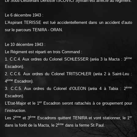
Le Sous-Lieutenant Dentiste ISCOVICI Sylvain est affecté au régiment.
Le 6 décembre 1943 :
L’Aspirant TERISSE est tué accidentellement dans un accident d’auto
sur le parcours TENIRA - ORAN.
Le 10 décembre 1943 :
Le Régiment est réparti en trois Command :
ème
1. C.C.4. Aux ordres du Colonel SCHLESSER (aréa 3 la Macta : 3
Escadron).
2. C.C.6. Aux ordres du Colonel TRITSCHLER (aréa 2 à Saint-Leu :
ème
4
Escadron).
ème
3. C.C.5. Aux ordres du Colonel d’OLEON (aréa 4 à Tabia : 2
Escadron).
er
L’Etat-Major et le 1
Escadron seront rattachés à ce groupement pour
l’instruction.
ème
ème
er
Les 2
et 3
Escadrons quittent TENIRA et vont stationner, le 1
ème
dans la forêt de la Macta, le 2
dans la ferme St Paul.