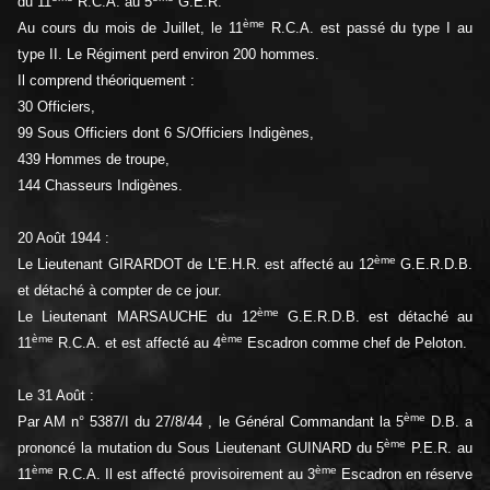
du 11
R.C.A. au 5
G.E.R.
ème
Au cours du mois de Juillet, le 11
R.C.A. est passé du type I au
type II. Le Régiment perd environ 200 hommes.
Il comprend théoriquement :
30 Officiers,
99 Sous Officiers dont 6 S/Officiers Indigènes,
439 Hommes de troupe,
144 Chasseurs Indigènes.
20 Août 1944 :
ème
Le Lieutenant GIRARDOT de L’E.H.R. est affecté au 12
G.E.R.D.B.
et détaché à compter de ce jour.
ème
Le Lieutenant MARSAUCHE du 12
G.E.R.D.B. est détaché au
ème
ème
11
R.C.A. et est affecté au 4
Escadron comme chef de Peloton.
Le 31 Août :
ème
Par AM n° 5387/I du 27/8/44 , le Général Commandant la 5
D.B. a
ème
prononcé la mutation du Sous Lieutenant GUINARD du 5
P.E.R. au
ème
ème
11
R.C.A. Il est affecté provisoirement au 3
Escadron en réserve