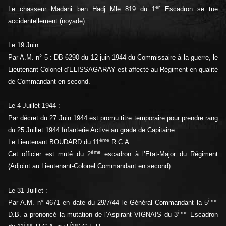
er
Le chasseur Madani ben Hadj Mle 819 du 1
Escadron se tue
accidentellement (noyade)
Le 19 Juin :
Par A.M. n° 5 : DB 6290 du 12 juin 1944 du Commissaire à la guerre, le
Lieutenant-Colonel d’ELISSAGARAY est affecté au Régiment en qualité
de Commandant en second.
Le 4 Juillet 1944 :
Par décret du 27 Juin 1944 est promu titre temporaire pour prendre rang
du 25 Juillet 1944 Infanterie Active au grade de Capitaine :
ème
Le Lieutenant BOUDARD du 11
R.C.A.
ème
Cet officier est muté du 2
escadron à l’Etat-Major du Régiment
(Adjoint au Lieutenant-Colonel Commandant en second).
Le 31 Juillet :
ème
Par A.M. n° 4671 en date du 29/7/44 le Général Commandant la 5
ème
D.B. a prononcé la mutation de l’Aspirant VIGNAIS du 3
Escadron
ème
ème