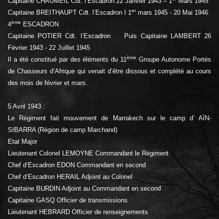
Capitaine CHAUMEIL Cdt. l’Escadron 22 Janvier 1943 – 1
Mars 1945
er
Capitaine BREITHAUPT Cdt. l’Escadron I 1
mars 1945 - 20 Mai 1946
ème
4
ESCADRON
Capitaine POTIER Cdt. l’Escadron Puis Capitaine LAMBERT 26
Février 1943 - 22 Juillet 1945
ème
Il a été constitué par des éléments du 11
Groupe Autonome Portés
de Chasseurs d’Afrique qui venait d’être dissous et complété au cours
des mois de février et mars.
5 Avril 1943 :
Le Régiment fait mouvement de Marrakech sur le camp d’ AÏN-
SIBARRA (Région de camp Marchand)
Etat Major
Lieutenant Colonel LEMOYNE Commandant le Régiment
Chef d’Escadron EDON Commandant en second
Chef d’Escadron HERAIL Adjoint au Colonel
Capitaine BURDIN Adjoint au Commandant en second
Capitaine GASQ Officier de transmissions
Lieutenant HEBRARD Officier de renseignements