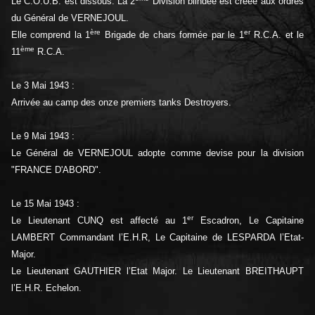
Le C.O.U.B. est dissous. La 2
Division blindée est créée aux ordres
du Général de VERNEJOUL.
ère
er
Elle comprend la 1
Brigade de chars formée par le 1
R.C.A. et le
ème
11
R.C.A.
Le 3 Mai 1943 :
Arrivée au camp des onze premiers tanks Destroyers.
Le 9 Mai 1943 :
Le Général de VERNEJOUL adopte comme devise pour la division
"FRANCE D'ABORD".
Le 15 Mai 1943 :
er
Le Lieutenant CUNQ est affecté au 1
Escadron, Le Capitaine
LAMBERT Commandant l’E.H.R, Le Capitaine de LESPARDA l’Etat-
Major.
Le Lieutenant GAUTHIER l’Etat Major. Le Lieutenant BREITHAUPT
l’E.H.R. Echelon.