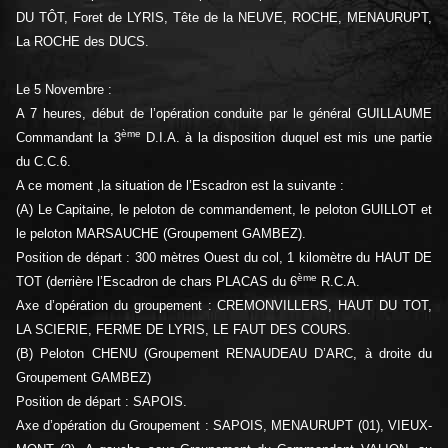
DU TÔT, Foret de LYRIS, Tête de la NEUVE, ROCHE, MENAURUPT,
La ROCHE des DUCS.
Le 5 Novembre :
A 7 heures, début de l’opération conduite par le général GUILLAUME
ème
Commandant la 3
D.I.A. à la disposition duquel est mis une partie
du C.C.6.
A ce moment ,la situation de l’Escadron est la suivante :
(A) Le Capitaine, le peloton de commandement, le peloton GUILLOT et
le peloton MARSAUCHE (Groupement GAMBEZ).
Position de départ : 300 mètres Ouest du col, 1 kilomètre du HAUT DE
ème
TOT (derrière l’Escadron de chars PLACAS du 6
R.C.A.
Axe d’opération du groupement : CREMONVILLERS, HAUT DU TOT,
LA SCIERIE, FERME DE LYRIS, LE FAUT DES COURS.
(B) Peloton CHENU (Groupement RENAUDEAU D’ARC, à droite du
Groupement GAMBEZ)
Position de départ : SAPOIS.
Axe d’opération du Groupement : SAPOIS, MENAURUPT (01), VIEUX-