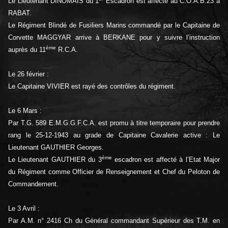
Le Lieutenant DINOMAIS du 1
Escadron est affecté au C.O.A.B.23 à
RABAT.
Le Régiment Blindé de Fusiliers Marins commandé par le Capitaine de
Corvette MAGGYAR arrive à BERKANE pour y suivre l’instruction
ème
auprès du 11
R.C.A.
Le 26 février :
Le Capitaine VIVIER est rayé des contrôles du régiment.
Le 6 Mars :
Par T.G. 589 E.M.G.G.F.C.A. est promu à titre temporaire pour prendre
rang le 25-12-1943 au grade de Capitaine Cavalerie active : Le
Lieutenant GAUTHIER Georges.
ème
Le Lieutenant GAUTHIER du 3
escadron est affecté à l’Etat Major
du Régiment comme Officier de Renseignement et Chef du Peloton de
Commandement.
Le 3 Avril :
Par A.M. n° 2416 Ch du Général commandant Supérieur des T.M. en