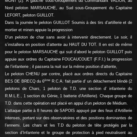
MONT (2). A gauche sous-Groupement du Commandant VALION, au
Nord peloton MARSAUCHE, au Sud sous-Groupement du Capitaine
LEFORT, peloton GUILLOT.
Dans la journée le peloton GUILLOT Soumis à des tirs d’artillerie et de
mortier et minen appuie la progression
D’un peloton de char sans avoir à intervenir directement. Le soir, il
s’installera en position d’attente au HAUT DU TOT. Il en est de même
pour le peloton MARSAUCHE qui suit d’abord le peloton GUILLOT puis
appuie aux ordres du Capitaine FOUCAUCOUET (F.F.I.) la progression
de l’infanterie ; il passera la nuit sur la même position d’attente,
Le peloton CHENU par contre, placé aux ordres directs du Capitaine
ème
BES DE BRECQ du 6
R.C.A. fait partie d‘ un détachement blindé (2
pelotons de Chars, 1 peloton de T.D. une section d’ infanterie du
R.M.L.E., 1 section du Génie, 1 batterie d’Artillerie). Chaque groupe de
T.D. dans cette opération est placé en appui d’un peloton de Médium.
L’attaque partie à 8 heures de SAPOIS appuyé par des feux d’Artillerie
intenses, portant sur des observatoires et des positions dominantes de
l’ennemi. Les chars et les T.D du peloton de tête protégés par la
section d’Infanterie et le groupe de protection à pied neutralisent au