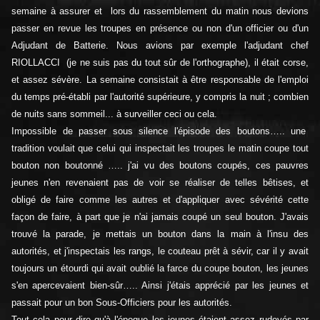
semaine à assurer et lors du rassemblement du matin nous devions
passer en revue les troupes en présence ou non d'un officier ou d'un
Adjudant de Batterie. Nous avions par exemple l'adjudant chef
RIOLLACCI (je ne suis pas du tout sûr de l'orthographe), il était corse,
et assez sévère. La semaine consistait à être responsable de l'emploi
du temps pré-établi par l'autorité supérieure, y compris la nuit ; combien
de nuits sans sommeil... à surveiller ceci ou cela.
Impossible de passer sous silence l'épisode des boutons….. une
tradition voulait que celui qui inspectait les troupes le matin coupe tout
bouton non boutonné ….. j'ai vu des boutons coupés, ces pauvres
jeunes n'en revenaient pas de voir se réaliser de telles bêtises, et
obligé de faire comme les autres et d'appliquer avec sévérité cette
façon de faire, à part que je n'ai jamais coupé un seul bouton. J'avais
trouvé la parade, je mettais un bouton dans la main à l'insu des
autorités, et j'inspectais les rangs, le couteau prêt à sévir, car il y avait
toujours un étourdi qui avait oublié la farce du coupe bouton, les jeunes
s'en apercevaient bien-sûr….. Ainsi j'étais apprécié par les jeunes et
passait pour un bon Sous-Officiers pour les autorités.
Tout cela pour dire qu'à l'époque les jeunes étaient assez rudoyés par