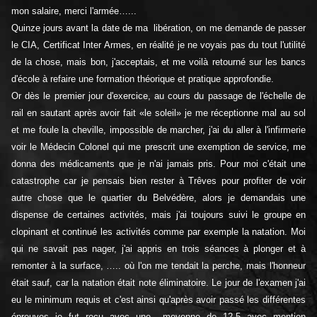
mon salaire, merci l'armée…...
Quinze jours avant la date de ma libération, on me demande de passer
le CIA, Certificat Inter Armes, en réalité je ne voyais pas du tout l'utilité
de la chose, mais bon, j'acceptais, et me voilà retourné sur les bancs
d'école à refaire une formation théorique et pratique approfondie.
Or dès le premier jour d'exercice, au cours du passage de l'échelle de
rail en sautant après avoir fait «le soleil» je me réceptionne mal au sol
et me foule la cheville, impossible de marcher, j'ai du aller à l'infirmerie
voir le Médecin Colonel qui me prescrit une exemption de service, me
donna des médicaments que je n'ai jamais pris. Pour moi c'était une
catastrophe car je pensais bien rester à Trêves pour profiter de voir
autre chose que le quartier du Belvédère, alors je demandais une
dispense de certaines activités, mais j'ai toujours suivi le groupe en
clopinant et continué les activités comme par exemple la natation. Moi
qui ne savait pas nager, j'ai appris en trois séances à plonger et à
remonter à la surface, ….. où l'on me tendait la perche, mais l'honneur
était sauf, car la natation était note éliminatoire. Le jour de l'examen j'ai
eu le minimum requis et c'est ainsi qu'après avoir passé les différentes
épreuves je fut reçu avec une moyenne de 12,5 avec mention