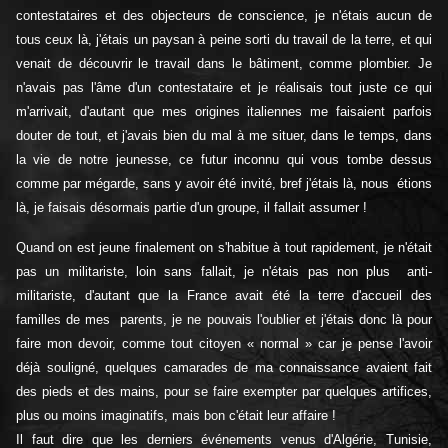
contestataires et des objecteurs de conscience, je n'étais aucun de
tous ceux là, j'étais un paysan à peine sorti du travail de la terre, et qui
venait de découvrir le travail dans le bâtiment, comme plombier. Je
n'avais pas l'âme d'un contestataire et je réalisais tout juste ce qui
m'arrivait, d'autant que mes origines italiennes me faisaient parfois
douter de tout, et j'avais bien du mal à me situer, dans le temps, dans
la vie de notre jeunesse, ce futur inconnu qui vous tombe dessus
comme par mégarde, sans y avoir été invité, bref j'étais là, nous étions
là, je faisais désormais partie d'un groupe, il fallait assumer !
Quand on est jeune finalement on s'habitue à tout rapidement, je n'était
pas un militariste, loin sans fallait, je n'étais pas non plus anti-
militariste, d'autant que la France avait été la terre d'accueil des
familles de mes parents, je ne pouvais l'oublier et j'étais donc là pour
faire mon devoir, comme tout citoyen « normal » car je pense l'avoir
déjà souligné, quelques camarades de ma connaissance avaient fait
des pieds et des mains, pour se faire exempter par quelques artifices,
plus ou moins imaginatifs, mais bon c'était leur affaire !
Il faut dire que les derniers événements venus d'Algérie, Tunisie,