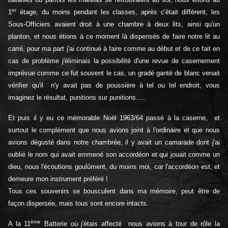
er
1
étage, du moins pendant les classes, après c'était différent, les
Sous-Officiers avaient droit à une chambre à deux lits, ainsi qu'un
planton, et nous étions à ce moment là dispensés de faire notre lit au
carré, pour ma part j'ai continué à faire comme au début et de ce fait en
cas de problème j'éliminais la possibilité d'une revue de casernement
imprévue comme ce fut souvent le cas, un gradé ganté de blanc venait
vérifier qu'il n'y avait pas de poussière à tel ou tel endroit, vous
imaginez le résultat, punitions sur punitions.....
Et puis il y eu ce mémorable Noël 1963/64 passé à la caserne, et
surtout le complément que nous avions joint à l'ordinaire et que nous
avions dégusté dans notre chambrée, il y avait un camarade dont j'ai
oublié le nom qui avait emmené son accordéon et qui jouait comme un
dieu, nous l'écoutions goulûment, du moins moi, car l'accordéon est, et
demeure mon instrument préféré !
Tous ces souvenirs se bousculent dans ma mémoire, peut être de
façon dispersée, mais tous sont encore intacts.
ème
A la 11
Batterie où j'étais affecté nous avions à tour de rôle la