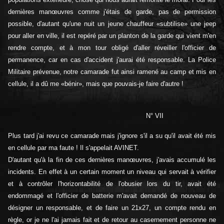
dernières manœuvres comme j'étais de garde, pas de permission
possible, d'autant qu'une nuit un jeune chauffeur «subtilise» une jeep
pour aller en ville, il est repéré par un planton de la garde qui vient m'en
rendre compte, et à mon tour obligé d'aller réveiller l'officier de
permanence, car en cas d'accident j'aurai été responsable. La Police
Militaire prévenue, notre camarade fut ainsi ramené au camp et mis en
cellule, il a dû me «bénir», mais que pouvais-je faire d'autre !
N° VII
Plus tard j'ai revu ce camarade mais j'ignore s'il a su qu'il avait été mis
en cellule par ma faute ! Il s'appelait AVINET.
D'autant qu'à la fin de ces dernières manœuvres, j'avais accumulé les
incidents. En effet à un certain moment un niveau qui servait à vérifier
et à contrôler l'horizontabilité de l'obusier lors du tir, avait été
endommagé et l'officier de batterie m'avait demandé de nouveau de
désigner un responsable, et de faire un 21x27, un compte rendu en
règle, or je ne l'ai jamais fait et de retour au casernement personne ne