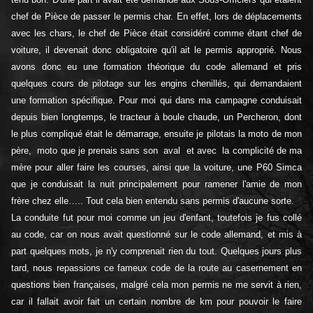
chef de Pièce de passer le permis char. En effet, lors de déplacements
avec les chars, le chef de Pièce était considéré comme étant chef de
voiture, il devenait donc obligatoire qu'il ait le permis approprié. Nous
avons donc eu une formation théorique du code allemand et pris
quelques cours de pilotage sur les engins chenillés, qui demandaient
une formation spécifique. Pour moi qui dans ma campagne conduisait
depuis bien longtemps, le tracteur à boule chaude, un Percheron, dont
le plus compliqué était le démarrage, ensuite je pilotais la moto de mon
père, moto que je prenais sans son aval et avec la complicité de ma
mère pour aller faire les courses, ainsi que la voiture, une P60 Simca
que je conduisait la nuit principalement pour ramener l'amie de mon
frère chez elle….. Tout cela bien entendu sans permis d'aucune sorte.
La conduite fut pour moi comme un jeu d'enfant, toutefois je fus collé
au code, car on nous avait questionné sur le code allemand, et mis à
part quelques mots, je n'y comprenait rien du tout. Quelques jours plus
tard, nous repassions ce fameux code de la route au casernement en
questions bien françaises, malgré cela mon permis ne me servit à rien,
car il fallait avoir fait un certain nombre de km pour pouvoir le faire