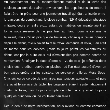
Au casernement lors du rassemblement matinal et de la levée des
couleurs au son du clairon, environ vers les sept heures du matin, il
fallait être fin prêts pour une journée de travail qui était articulée entre
le parcours du combattant, le close-combat, l'EPM éducation physique
militaire, cours en salle etc... autant de matières qui maintenaient en
forme sous réserve de ne pas tirer au flanc, comme certains le
faisaient, mais c'était pire que de travailler, chose que j'avais compris
depuis le début, mieux valait faire le travail demandé et voilà, il en était
de même pour les corvées, j'étais toujours parmi les volontaires du
début, car par la suite ceux qui n'avaient rien pris comme corvée se
retrouvaient à balayer la place d'arme au vu de tous, je préférais donc
choisir dès le début, corvée de pluches, où l'on était assuré d'avoir un
bon casse croûte par les cuistots, de service en ville au Mess Sous-
Officiers ou de corvée de sanitaires, pas toujours agréable ….., et puis
il y avait le service de table, les brigadiers étaient systématiquement
chefs de table, pas toujours simple ce rôle car il y avait toujours
quelques grincheux qui ne voulaient rien faire !
Dès le début de notre incorporation, nous avions eu comme camarade