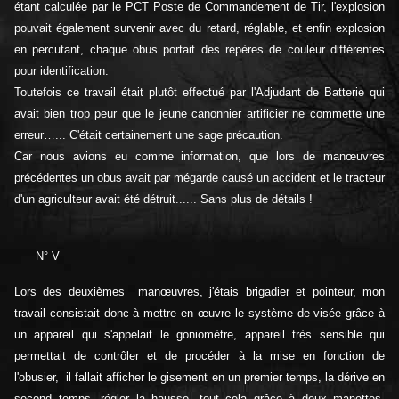
étant calculée par le PCT Poste de Commandement de Tir, l'explosion
pouvait également survenir avec du retard, réglable, et enfin explosion
en percutant, chaque obus portait des repères de couleur différentes
pour identification.
Toutefois ce travail était plutôt effectué par l'Adjudant de Batterie qui
avait bien trop peur que le jeune canonnier artificier ne commette une
erreur…... C'était certainement une sage précaution.
Car nous avions eu comme information, que lors de manœuvres
précédentes un obus avait par mégarde causé un accident et le tracteur
d'un agriculteur avait été détruit...... Sans plus de détails !
N° V
Lors des deuxièmes manœuvres, j'étais brigadier et pointeur, mon
travail consistait donc à mettre en œuvre le système de visée grâce à
un appareil qui s'appelait le goniomètre, appareil très sensible qui
permettait de contrôler et de procéder à la mise en fonction de
l'obusier, il fallait afficher le gisement en un premier temps, la dérive en
second temps, régler la hausse, tout cela grâce à deux manettes,