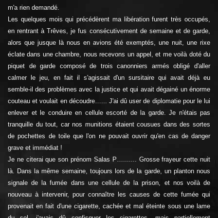
m'a rien demandé.
Les quelques mois qui précédèrent ma libération furent très occupés,
en rentrant à Trêves, je fus consécutivement de semaine et de garde,
alors que jusque là nous en avions été exemptés, une nuit, une rixe
éclate dans une chambre, nous recevons un appel, et me voilà doté du
piquet de garde composé de trois canonniers armés obligé d'aller
calmer le jeu, en fait il s'agissait d'un sursitaire qui avait déjà eu
semble-il des problèmes avec la justice et qui avait dégainé un énorme
couteau et voulait en découdre…... J'ai dû user de diplomatie pour le lui
enlever et le conduire en cellule escorté de la garde. Je n'étais pas
tranquille du tout, car nos munitions étaient cousues dans des sortes
de pochettes de toile que l'on ne pouvait ouvrir qu'en cas de danger
grave et immédiat !
Je ne citerai que son prénom Salas P…....... Grosse frayeur cette nuit
là. Dans la même semaine, toujours lors de la garde, un planton nous
signale de la fumée dans une cellule de la prison, et nos voilà de
nouveau à intervenir, pour connaître les causes de cette fumée qui
provenait en fait d'une cigarette, cachée et mal éteinte sous une lame
du sol, j'avais dû confisquer les cigarettes, mais partiellement