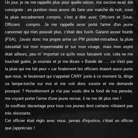
Un jour, je ne me rappelle plus pour quelle raison, ma section avait été
consignée ; en punition nous avons dû faire une marche de nuit, sous
la pluie encadrement compris, c'est à dire avec Officiers et Sous-
Officiers compris. Je me rappelle avoir porté l'arme d'un jeune
canonnier qui n'en pouvait plus, c'était des fusils Garand assez lourds
(FSA), j'avais donc ma propre arme un PM pistolet-mitrailleur, la pluie
ruisselait sur mon imperméable et sur mon visage, mais mon esprit
était ailleurs, peu m' importait ce qu'ils nous faisaient voir, cela ne me
touchait guère, je souriais et je me disais « Bande de ......ce n'est pas
la pluie qui me fait peur » car finalement les officiers étaient aussi punis
que nous, le lieutenant qui s'appelait CANY juste à ce moment là, dirige
sa lampe-torche sur moi et me voit donc sourire et me demande
pourquoi ? Honnêtement je n'ai pas voulu dire le fond de ma pensée,
me voyant porter l'arme d'une jeune recrue, il ne me dit plus rien !
Je souffrais davantage pour tous ces jeunes dont certains n'étaient pas
très résistants.
Cet officier était réglo avec nous, jamais d'injustice, c'était un officier
que j'appréciais !