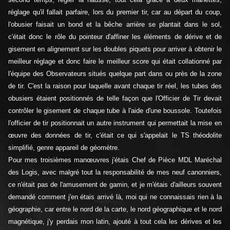
réglage qu'il fallait parfaire, lors du premier tir, car au départ du coup,
l'obusier faisait un bond et la bêche arrière se plantait dans le sol,
c'était donc le rôle du pointeur d'affiner les éléments de dérive et de
gisement en alignement sur les doubles piquets pour arriver à obtenir le
meilleur réglage et donc faire le meilleur score qui était collationné par
l'équipe des Observateurs situés quelque part dans ou près de la zone
de tir. C'est la raison pour laquelle avant chaque tir réel, les tubes des
obusiers étaient positionnés de telle façon que l'Officier de Tir devait
contrôler le gisement de chaque tube à l'aide d'une boussole. Toutefois
l'officier de tir positionnait un autre instrument qui permettait la mise en
œuvre des données de tir, c'était ce qui s'appelait le TS théodolite
simplifié, genre appareil de géomètre.
Pour mes troisièmes manœuvres j'étais Chef de Pièce MDL Maréchal
des Logis, avec malgré tout la responsabilité de mes neuf canonniers,
ce n'était pas de l'amusement de gamin, et je m'étais d'ailleurs souvent
demandé comment j'en étais arrivé là, moi qui ne connaissais rien à la
géographie, car entre le nord de la carte, le nord géographique et le nord
magnétique, j'y perdais mon latin, ajouté à tout cela les dérives et les