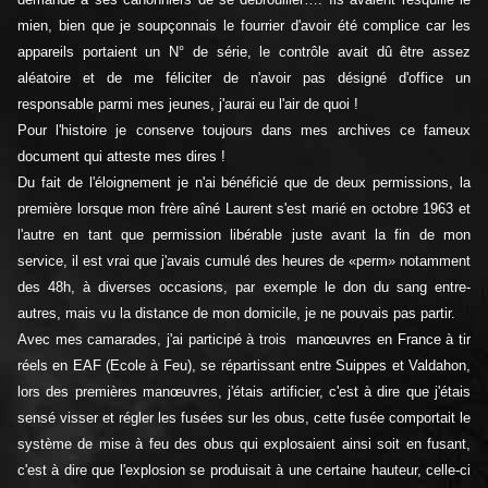
mien, bien que je soupçonnais le fourrier d'avoir été complice car les
appareils portaient un N° de série, le contrôle avait dû être assez
aléatoire et de me féliciter de n'avoir pas désigné d'office un
responsable parmi mes jeunes, j'aurai eu l'air de quoi !
Pour l'histoire je conserve toujours dans mes archives ce fameux
document qui atteste mes dires !
Du fait de l'éloignement je n'ai bénéficié que de deux permissions, la
première lorsque mon frère aîné Laurent s'est marié en octobre 1963 et
l'autre en tant que permission libérable juste avant la fin de mon
service, il est vrai que j'avais cumulé des heures de «perm» notamment
des 48h, à diverses occasions, par exemple le don du sang entre-
autres, mais vu la distance de mon domicile, je ne pouvais pas partir.
Avec mes camarades, j'ai participé à trois manœuvres en France à tir
réels en EAF (Ecole à Feu), se répartissant entre Suippes et Valdahon,
lors des premières manœuvres, j'étais artificier, c'est à dire que j'étais
sensé visser et régler les fusées sur les obus, cette fusée comportait le
système de mise à feu des obus qui explosaient ainsi soit en fusant,
c'est à dire que l'explosion se produisait à une certaine hauteur, celle-ci