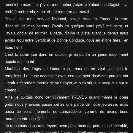
rondelette mais moi j'avais mon métier, j'étais plombier chauffagiste, j'ai
préféré rentrer chez moi et me remettre au travail.
J'avais fait mon service National, j'avais servi la France, la terre
d'accueil de mes parents, j'avais en quelque sorte payé ma dette, et
j'avais choisi de tourner la page, d'ailleurs juste avant le départ nous
avons reçu notre Certificat de Bonne Conduite, nous en étions fiers, j'en
étais fier !
C'est là qu'un jour dans un couloir, je rencontre un jeune récemment
appelé qui me dit :
Maréchal des Logis on t'aime bien, mais on ne veut pas que tu
rempiles». Le jeune canonnier avait certainement dosé ses paroles car
il était strictement interdit de se tutoyer, et bien sûr je le rassurais sur le
champ !
Ainsi je quittais donc définitivement TREVES quand même le cœur
gros, nous y avions passé certes une partie de notre jeunesse, mais
aussi de bons moments de camaraderie, comme de moins bons
moments vite oubliés .
Je retournais dans mes foyers avec deux mois de permission libérable,
et le reste de ma vie à pouvoir ! Juste un détail avant ma permission de