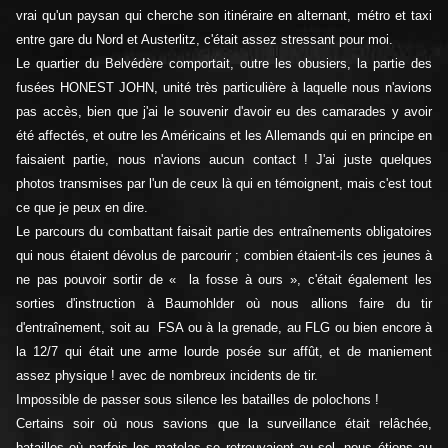
vrai qu'un paysan qui cherche son itinéraire en alternant, métro et taxi
entre gare du Nord et Austerlitz, c'était assez stressant pour moi.
Le quartier du Belvédère comportait, outre les obusiers, la partie des
fusées HONEST JOHN, unité très particulière à laquelle nous n'avions
pas accès, bien que j'ai le souvenir d'avoir eu des camarades y avoir
été affectés, et outre les Américains et les Allemands qui en principe en
faisaient partie, nous n'avions aucun contact ! J'ai juste quelques
photos transmises par l'un de ceux là qui en témoignent, mais c'est tout
ce que je peux en dire.
Le parcours du combattant faisait partie des entraînements obligatoires
qui nous étaient dévolus de parcourir ; combien étaient-ils ces jeunes à
ne pas pouvoir sortir de « la fosse à ours », c'était également les
sorties d'instruction à Baumohlder où nous allions faire du tir
d'entraînement, soit au FSA ou à la grenade, au FLG ou bien encore à
la 12/7 qui était une arme lourde posée sur affût, et de maniement
assez physique ! avec de nombreux incidents de tir.
Impossible de passer sous silence les batailles de polochons !
Certains soir où nous savions que la surveillance était relâchée,
batailles où parfois les matelas se retrouvaient au sol, nous étions au