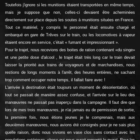
Toutefois j'ignore si les munitions étaient transportées en même temps,
mais je suppose que non, celles-ci devaient être acheminées
directement sur place depuis les soutes à munitions situées en France.
Tout ce matériel, y compris le personnel était ensuite chargé et
embarqué en gare de Trêves sur le train, ou les locomotives à vapeur
étaient encore en service, c'était « fumant et impressionnant ».
Pour le trajet, nous recevions des boites de ration contenant «du singe»
et une petite dose d'alcool , le trajet était très long car le train devait
laisser la priorité aux trains de voyageurs et de marchandises, nous
restions de longs moments à l'arrêt, des heures entières, ne sachant
trop comment occuper notre temps, il fallait faire avec !
L'arrivée à destination était toujours un moment de désorientation, où
tout se passait de manière assez confuse, et l'arrivée sur le lieu des
manœuvres ne passait pas inaperçu dans la campagne. Il faut dire que
lors de mes trois manœuvres, je n'ai jamais eu de permission de sortie,
la première fois, nous étions jeunes je le comprenais, mais aux
deuxièmes manœuvres, nous avions été consignés pour je ne sais plus
quelle raison, donc nous vivions en vase clos sans contact avec les
populations extérieure, chose qui nous aurait remonté le moral. Pour les