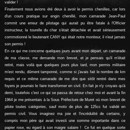
valider !
Finalement nous avions été deux à avoir le permis chenilles, car lors
d'un cours pratique sur engin chenillé, mon camarade Jean-Paul
commit une erreur de pilotage qui aurait pu être fatale à l'Officier
instructeur, la tourelle du char s'était détachée et avait sérieusement
commotionné le lieutenant CANY qui était notre moniteur, il n'eut jamais
son permis !
En ce qui me concerne quelques jours avant mon départ, un camarade
de ma classe, me demande mon brevet, et je pensais qu'il m'était
retiré, mais voilà que quelques jours plus tard, mon permis militaire
m'est rendu, dûment tamponné, comme si j'avais fait le nombre de km
requis et ce même camarade de me dire que sitôt rentré dans mes
foyers je pourrais le faire transformer en civil. En fait je n'y croyais qu'à
demi, toutefois c'est ce qui se passa de retour chez moi et avant la fin
1964 je me présentais à la Sous Préfecture de Muret où mon brevet de
pilote toutes catégories, sauf moto de plus de 125cc fut validé en
permis civil. Vous imaginez ma joie et l'incrédulité de certains, y
compris mon père qui avait investi une somme importante dans ce
papier rose, eu égard à son maigre salaire ! Ce fut en quelque sorte