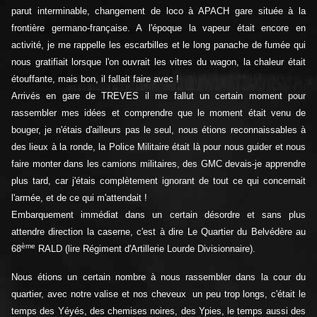
parut interminable, changement de loco à APACH gare située à la
frontière germano-française. A l'époque la vapeur était encore en
activité, je me rappelle les escarbilles et le long panache de fumée qui
nous gratifiait lorsque l'on ouvrait les vitres du wagon, la chaleur était
étouffante, mais bon, il fallait faire avec !
Arrivés en gare de TREVES il me fallut un certain moment pour
rassembler mes idées et comprendre que le moment était venu de
bouger, je n'étais d'ailleurs pas le seul, nous étions reconnaissables à
des lieux à la ronde, la Police Militaire était là pour nous guider et nous
faire monter dans les camions militaires, des GMC devais-je apprendre
plus tard, car j'étais complètement ignorant de tout ce qui concernait
l'armée, et de ce qui m'attendait !
Embarquement immédiat dans un certain désordre et sans plus
attendre direction la caserne, c'est à dire Le Quartier du Belvédère au
ème
68
RALD (lire Régiment d'Artillerie Lourde Divisionnaire).
Nous étions un certain nombre à nous rassembler dans la cour du
quartier, avec notre valise et nos cheveux un peu trop longs, c'était le
temps des Yéyés, des chemises noires, des Ypies, le temps aussi des