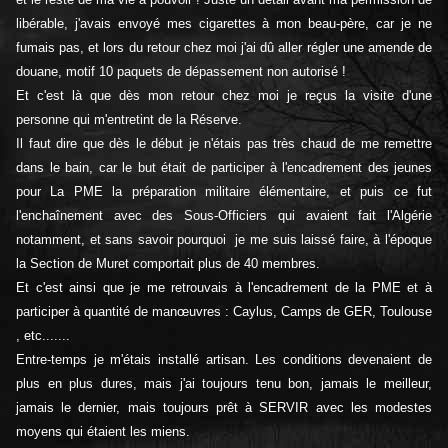
libérable, j'avais envoyé mes cigarettes à mon beau-père, car je ne
fumais pas, et lors du retour chez moi j'ai dû aller régler une amende de
douane, motif 10 paquets de dépassement non autorisé !
Et c'est là que dès mon retour chez moi je reçus la visite d'une
personne qui m'entretint de la Réserve.
Il faut dire que dès le début je n'étais pas très chaud de me remettre
dans le bain, car le but était de participer à l'encadrement des jeunes
pour La PME la préparation militaire élémentaire, et puis ce fut
l'enchaînement avec des Sous-Officiers qui avaient fait l'Algérie
notamment, et sans savoir pourquoi je me suis laissé faire, à l'époque
la Section de Muret comportait plus de 40 membres.
Et c'est ainsi que je me retrouvais à l'encadrement de la PME et à
participer à quantité de manœuvres : Caylus, Camps de GER, Toulouse
, etc.......
Entre-temps je m'étais installé artisan. Les conditions devenaient de
plus en plus dures, mais j'ai toujours tenu bon, jamais le meilleur,
jamais le dernier, mais toujours prêt à SERVIR avec les modestes
moyens qui étaient les miens.