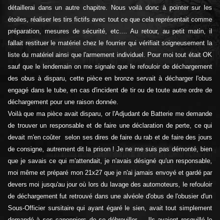
détaillerai dans un autre chapitre. Nous voilà donc à pointer sur les
étoiles, réaliser les tirs fictifs avec tout ce que cela représentait comme
préparation, mesures de sécurité, etc.... Au retour, au petit matin, il
fallait restituer le matériel chez le fourrier qui vérifiait soigneusement la
liste du matériel ainsi que l'armement individuel. Pour moi tout était OK
sauf que le lendemain on me signale que le refouloir de déchargement
des obus à disparu, cette pièce en bronze servait à décharger l'obus
engagé dans le tube, en cas d'incident de tir ou de toute autre ordre de
déchargement pour une raison donnée.
Voilà que ma pièce avait disparu, or l'Adjudant de Batterie me demande
de trouver un responsable et de faire une déclaration de perte, ce qui
devait m'en coûter selon ses dires de faire du rab et de faire des jours
de consigne, autrement dit la prison ! Je ne me suis pas démonté, bien
que je savais ce qui m'attendait, je n'avais désigné qu'un responsable,
moi même et préparé mon 21x27 que je n'ai jamais envoyé et gardé par
devers moi jusqu'au jour où lors du lavage des automoteurs, le refouloir
de déchargement fut retrouvé dans une alvéole d'obus de l'obusier d'un
Sous-Officier sursitaire qui ayant égaré le sien, avait tout simplement
demandé à ses canonniers de se débrouiller…. Ils avaient resquillé le