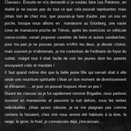
Classes». Ensuite on m'a demandé si je voulais faire Les Pelotons, en
réalité je ne savais pas du tout ce que cela pouvait représenter, mais
j'étais loin de chez moi, que pouvais-je faire d'autre, pas un sou en
poche, lorsque nous allions en manœuvre au Grünberg, une vaste
zone de manœuvre proche de Trêves, après les exercices un véhicule
casse-croûte, venait proposer canettes de bière et autres sandwiches,
pour ma part je ne pouvais jamais m'offrir les deux, je devais choisir,
mais souvent je m'abstenais, je me contentais de l'ordinaire du foyer du
soldat, malgré tout il était facile de voir les jeunes dont les parents
envoyaient colis et mandats !
Il faut quand même dire que la belle jeune fille qui servait était à elle
seule une nourriture spirituelle c'était un bon moment de divertissement
et d'évasion …..et puis on pouvait toujours rêver un peu !
Durant les classes où je fut rapidement nommé Brigadier, nous partions
souvent en manœuvres et passions la nuit dehors, sous les tentes
individuelles, j'étais assez robuste, je ne me plaignais pas comme
certains le faisaient, chez moi nous avions été habitués à la dure, la
neige, le givre, le froid, je connaissais déjà, j'encaissais…..