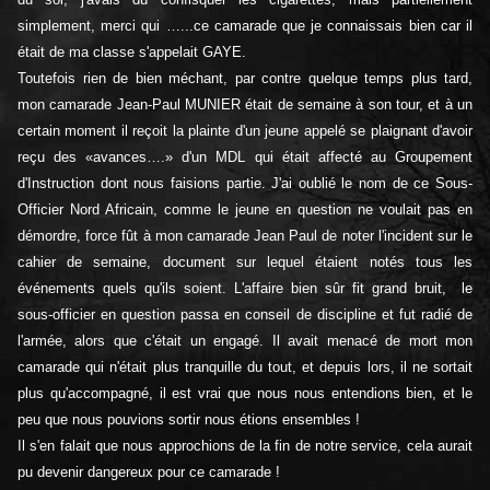
simplement, merci qui …...ce camarade que je connaissais bien car il
était de ma classe s'appelait GAYE.
Toutefois rien de bien méchant, par contre quelque temps plus tard,
mon camarade Jean-Paul MUNIER était de semaine à son tour, et à un
certain moment il reçoit la plainte d'un jeune appelé se plaignant d'avoir
reçu des «avances….» d'un MDL qui était affecté au Groupement
d'Instruction dont nous faisions partie. J'ai oublié le nom de ce Sous-
Officier Nord Africain, comme le jeune en question ne voulait pas en
démordre, force fût à mon camarade Jean Paul de noter l'incident sur le
cahier de semaine, document sur lequel étaient notés tous les
événements quels qu'ils soient. L'affaire bien sûr fit grand bruit, le
sous-officier en question passa en conseil de discipline et fut radié de
l'armée, alors que c'était un engagé. Il avait menacé de mort mon
camarade qui n'était plus tranquille du tout, et depuis lors, il ne sortait
plus qu'accompagné, il est vrai que nous nous entendions bien, et le
peu que nous pouvions sortir nous étions ensembles !
Il s'en falait que nous approchions de la fin de notre service, cela aurait
pu devenir dangereux pour ce camarade !