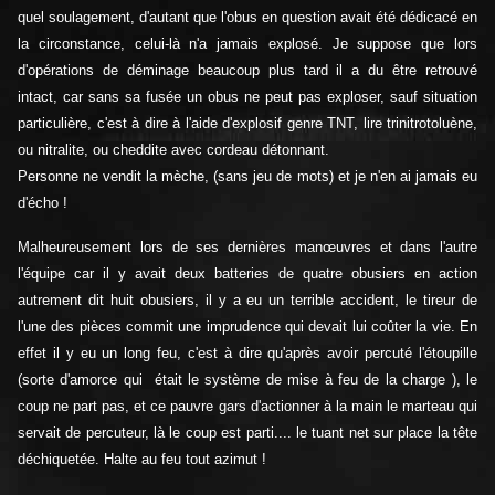
quel soulagement, d'autant que l'obus en question avait été dédicacé en
la circonstance, celui-là n'a jamais explosé. Je suppose que lors
d'opérations de déminage beaucoup plus tard il a du être retrouvé
intact, car sans sa fusée un obus ne peut pas exploser, sauf situation
particulière, c'est à dire à l'aide d'explosif genre TNT, lire trinitrotoluène,
ou nitralite, ou cheddite avec cordeau détonnant.
Personne ne vendit la mèche, (sans jeu de mots) et je n'en ai jamais eu
d'écho !
Malheureusement lors de ses dernières manœuvres et dans l'autre
l'équipe car il y avait deux batteries de quatre obusiers en action
autrement dit huit obusiers, il y a eu un terrible accident, le tireur de
l'une des pièces commit une imprudence qui devait lui coûter la vie. En
effet il y eu un long feu, c'est à dire qu'après avoir percuté l'étoupille
(sorte d'amorce qui était le système de mise à feu de la charge ), le
coup ne part pas, et ce pauvre gars d'actionner à la main le marteau qui
servait de percuteur, là le coup est parti.... le tuant net sur place la tête
déchiquetée. Halte au feu tout azimut !