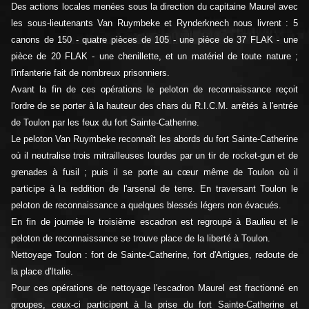
Des actions locales menées sous la direction du capitaine Maurel avec
les sous-lieutenants Van Ruymbeke et Rynderknech nous livrent : 5
canons de 150 - quatre pièces de 105 - une pièce de 37 FLAK - une
pièce de 20 FLAK - une chenillette, et un matériel de toute nature ;
l'infanterie fait de nombreux prisonniers.
Avant la fin de ces opérations le peloton de reconnaissance reçoit
l'ordre de se porter à la hauteur des chars du R.I.C.M. arrêtés à l'entrée
de Toulon par les feux du fort Sainte-Catherine.
Le peloton Van Ruymbeke reconnaît les abords du fort Sainte-Catherine
où il neutralise trois mitrailleuses lourdes par un tir de rocket-gun et de
grenades à fusil ; puis il se porte au cœur même de Toulon où il
participe à la reddition de l'arsenal de terre. En traversant Toulon le
peloton de reconnaissance a quelques blessés légers non évacués.
En fin de journée le troisième escadron est regroupé à Baulieu et le
peloton de reconnaissance se trouve place de la liberté à Toulon.
Nettoyage Toulon : fort de Sainte-Catherine, fort d'Artigues, redoute de
la place d'Italie.
Pour ces opérations de nettoyage l'escadron Maurel est fractionné en
groupes, ceux-ci participent à la prise du fort Sainte-Catherine et