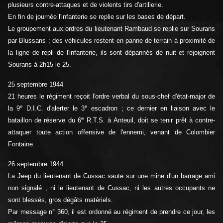
plusieurs contre-attaques et de violents tirs d'artillerie.
En fin de journée l'infanterie se replie sur les bases de départ.
Le groupement aux ordres du lieutenant Rambaud se replie sur Sourans
par Blussans ; des véhicules restent en panne de terrain à proximité de
la ligne de repli de l'infanterie, ils sont dépannés de nuit et rejoignent
Sourans à 2h15 le 25.
25 septembre 1944
21 heures le régiment reçoit l'ordre verbal du sous-chef d'état-major de
e
e
la 9
D.I.C. d'alerter le 3
escadron ; ce dernier en liaison avec le
e
bataillon de réserve du 6
R.T.S. à Anteuil, doit se tenir prêt à contre-
attaquer toute action offensive de l'ennemi, venant de Colombier
Fontaine.
26 septembre 1944
La Jeep du lieutenant de Cussac saute sur une mine d'un barrage ami
non signalé ; ni le lieutenant de Cussac, ni les autres occupants ne
sont blessés, gros dégâts matériels.
Par message n° 360, il est ordonné au régiment de prendre ce jour, les