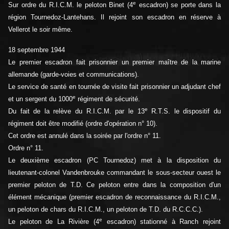
e
Sur ordre du R.I.C.M. le peloton Binet (4
escadron) se porte dans la
région Tournedoz-Lantehans. Il rejoint son escadron en réserve à
Vellerot le soir même.
18 septembre 1944
Le premier escadron fait prisonnier un premier maître de la marine
allemande (garde-voies et communications).
Le service de santé en tournée de visite fait prisonnier un adjudant chef
e
et un sergent du 1000
régiment de sécurité.
e
Du fait de la relève du R.I.C.M. par le 13
R.T.S. le dispositif du
régiment doit être modifié (ordre d'opération n° 10).
Cet ordre est annulé dans la soirée par l'ordre n° 11.
Ordre n° 11.
Le deuxième escadron (PC Tournedoz) met à la disposition du
lieutenant-colonel Vandenbrouke commandant le sous-secteur ouest le
premier peloton de T.D. Ce peloton entre dans la composition d'un
élément mécanique (premier escadron de reconnaissance du R.I.C.M.,
un peloton de chars du R.I.C.M., un peloton de T.D. du R.C.C.C.).
e
Le peloton de La Rivière (4
escadron) stationné à Ranch rejoint