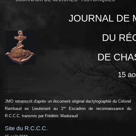
JOURNAL DE 
DU
RÉ
DE
CHA
15 ao
JMO retranscrit d'après un document original dactylographié du Colonel
er
Rambaud ex Lieutenant au 1
Escadron de reconnaissance du
R.C.C.C. transmis par Frédéric Maduraud
Site du R.C.C.C.