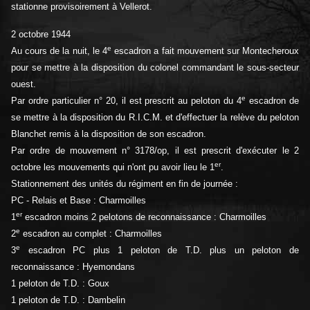
stationne provisoirement à Vellerot.
2 octobre 1944
e
Au cours de la nuit, le 4
escadron a fait mouvement sur Montecheroux
pour se mettre à la disposition du colonel commandant le sous-secteur
ouest.
e
Par ordre particulier n° 20, il est prescrit au peloton du 4
escadron de
se mettre à la disposition du R.I.C.M. et d'effectuer la relève du peloton
Blanchet remis à la disposition de son escadron.
Par ordre de mouvement n° 3178/op, il est prescrit d'exécuter le 2
er
octobre les mouvements qui n'ont pu avoir lieu le 1
.
Stationnement des unités du régiment en fin de journée :
PC - Relais et Base : Charmoilles
er
1
escadron moins 2 pelotons de reconnaissance : Charmoilles
e
2
escadron au complet : Charmoilles
e
3
escadron PC plus 1 peloton de T.D. plus un peloton de
reconnaissance : Hyemondans
1 peloton de T.D. : Goux
1 peloton de T.D. : Dambelin