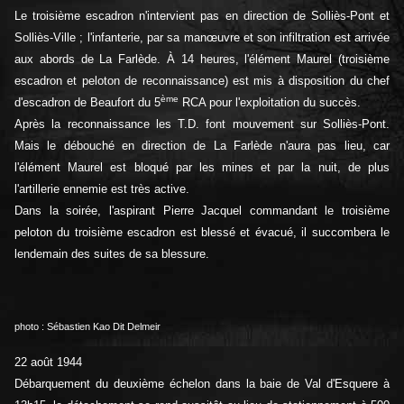
Le troisième escadron n'intervient pas en direction de Solliès-Pont et
Solliès-Ville ; l'infanterie, par sa manœuvre et son infiltration est arrivée
aux abords de La Farlède. À 14 heures, l'élément Maurel (troisième
escadron et peloton de reconnaissance) est mis à disposition du chef
ème
d'escadron de Beaufort du 5
RCA pour l'exploitation du succès.
Après la reconnaissance les T.D. font mouvement sur Solliès-Pont.
Mais le débouché en direction de La Farlède n'aura pas lieu, car
l'élément Maurel est bloqué par les mines et par la nuit, de plus
l'artillerie ennemie est très active.
Dans la soirée, l'aspirant Pierre Jacquel commandant le troisième
peloton du troisième escadron est blessé et évacué, il succombera le
lendemain des suites de sa blessure.
photo : Sébastien Kao Dit Delmeir
22 août 1944
Débarquement du deuxième échelon dans la baie de Val d'Esquere à