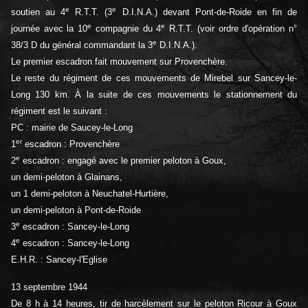
e
e
soutien au 4
R.T.T. (3
D.I.N.A.) devant Pont-de-Roide en fin de
e
e
journée avec la 10
compagnie du 4
R.T.T. (voir ordre d'opération n°
e
38/3 D du général commandant la 3
D.I.N.A.).
Le premier escadron fait mouvement sur Provenchère.
Le reste du régiment de ces mouvements de Mirebel sur Sancey-le-
Long 130 km. À la suite de ces mouvements le stationnement du
régiment est le suivant :
PC : mairie de Saucey-le-Long
er
1
escadron : Provenchère
e
2
escadron : engagé avec le premier peloton à Goux,
un demi-peloton à Glainans,
un 1 demi-peloton à Neuchatel-Hurtière,
un demi-peloton à Pont-de-Roide
e
3
escadron : Sancey-le-Long
e
4
escadron : Sancey-le-Long
E.H.R. : Sancey-l'Eglise
13 septembre 1944
De 8 h à 14 heures, tir de harcèlement sur le peloton Ricour à Goux