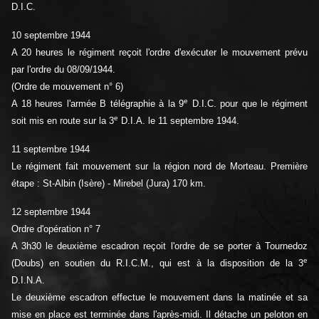
D.I.C.
10 septembre 1944
A 20 heures le régiment reçoit l'ordre d'exécuter le mouvement prévu
par l'ordre du 08/09/1944.
(Ordre de mouvement n° 6)
e
A 18 heures l'armée B télégraphie à la 9
D.I.C. pour que le régiment
e
soit mis en route sur la 3
D.I.A. le 11 septembre 1944.
11 septembre 1944
Le régiment fait mouvement sur la région nord de Morteau. Première
étape : St-Albin (Isère) - Mirebel (Jura) 170 km.
12 septembre 1944
Ordre d'opération n° 7
A 3h30 le deuxième escadron reçoit l'ordre de se porter à Tournedoz
e
(Doubs) en soutien du R.I.C.M., qui est à la disposition de la 3
D.I.N.A.
Le deuxième escadron effectue le mouvement dans la matinée et sa
mise en place est terminée dans l'après-midi. Il détache un peloton en