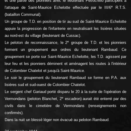
et une partie des pionniers avec le lieutenant Petrochillo participent à
e
l'attaque de Saint-Maurice Echelotte effectuée par le III/6
R.T.S.
(bataillon Communal).
Un groupe de T.D. en position de tir au sud de Saint-Maurice Echelotte
appuie la progression de l'infanterie en neutralisant les lisières situées
au nord-est du village (lieutenant de Cussac).
e
Le peloton de reconnaissance, le 2
groupe de T.D. et les pionniers
forment un groupement aux ordres du lieutenant Rambaud. Ce
groupement se porte sur Saint-Maurice Echelotte, les T.D. agissent par
leur feu et les pionniers déminent et aménagent les routes à l'intérieur
de Colombier Chatelot et jusqu'à Saint-Maurice.
Le soir le groupement du lieutenant Rambaud se forme en P.A. aux
lisières sud et sud-ouest de Colombier Chatelot.
Le sergent chef Gariaud porté disparu le 20 à la suite de l'opération de
e
Vermondans (peloton Blanchet, 2
escadron) aurait été enterré par des
civils dans le cimetière de Vermondans (renseignements non
confirmés).
Dans la nuit un blessé léger non évacué au peloton Rambaud.