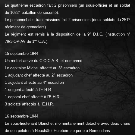
Le quatrième escadron fait 2 prisonniers (un sous-officier et un soldat
e
du 1022
bataillon de sécurité).
e
Le personnel des transmissions fait 2 prisonniers (deux soldats du 251
régiment de grenadiers).
e
Le régiment est remis à la disposition de la 9
D.I.C. (instruction n°
er
79/3-OP-AV du 1
C.A.).
15 septembre 1944
Un renfort arrive du C.O.C.A.B. et comprend :
e
Le capitaine Michel affecté au 3
escadron
e
1 adjudant chef affecté au 2
escadron
e
1 adjudant affecté au 4
escadron
1 sergent affecté à l'E.H.R.
1 caporal-chef affecté à l'E.H.R.
3 soldats affectés à l'E.H.R.
16 septembre 1944
Le sous-lieutenant Blanchet momentanément détaché avec deux chars
de son peloton à Neuchâtel-Huretière se porte à Remondans.