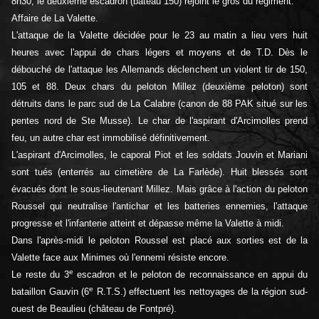
8h30, le deuxième escadron (bateau 150) rejoint le gros du régiment.
Affaire de La Valette.
L'attaque de la Valette décidée pour le 23 au matin a lieu vers huit
heures avec l'appui de chars légers et moyens et de T.D. Dès le
débouché de l'attaque les Allemands déclenchent un violent tir de 150,
105 et 88. Deux chars du peloton Millez (deuxième peloton) sont
détruits dans le parc sud de La Calabre (canon de 88 PAK situé sur les
pentes nord de Ste Musse). Le char de l'aspirant d'Arcimolles prend
feu, un autre char est immobilisé définitivement.
L'aspirant d'Arcimolles, le caporal Piot et les soldats Jouvin et Mariani
sont tués (enterrés au cimetière de La Farlède). Huit blessés sont
évacués dont le sous-lieutenant Millez. Mais grâce à l'action du peloton
Roussel qui neutralise l'antichar et les batteries ennemies, l'attaque
progresse et l'infanterie atteint et dépasse même la Valette à midi.
Dans l'après-midi le peloton Roussel est placé aux sorties est de la
Valette face aux Minimes où l'ennemi résiste encore.
e
Le reste du 3
escadron et le peloton de reconnaissance en appui du
e
bataillon Gauvin (6
R.T.S.) effectuent les nettoyages de la région sud-
ouest de Beaulieu (château de Fontpré).