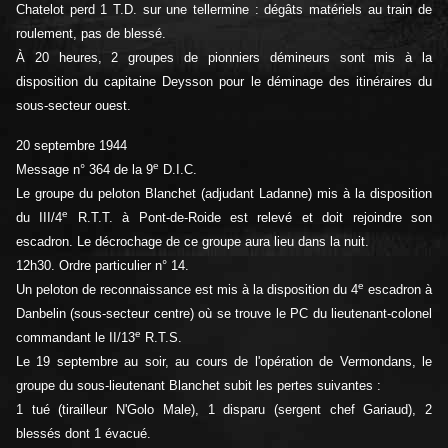
Chatelot perd 1 T.D. sur une tellermine : dégâts matériels au train de
roulement, pas de blessé.
À 20 heures, 2 groupes de pionniers démineurs sont mis à la
disposition du capitaine Deysson pour le déminage des itinéraires du
sous-secteur ouest.
20 septembre 1944
e
Message n° 364 de la 9
D.I.C.
Le groupe du peloton Blanchet (adjudant Ladanne) mis à la disposition
e
du III/4
R.T.T. à Pont-de-Roide est relevé et doit rejoindre son
escadron. Le décrochage de ce groupe aura lieu dans la nuit.
12h30. Ordre particulier n° 14.
e
Un peloton de reconnaissance est mis à la disposition du 4
escadron à
Danbelin (sous-secteur centre) où se trouve le PC du lieutenant-colonel
e
commandant le II/13
R.T.S.
Le 19 septembre au soir, au cours de l'opération de Vermondans, le
groupe du sous-lieutenant Blanchet subit les pertes suivantes :
1 tué (tirailleur N'Golo Male), 1 disparu (sergent chef Gariaud), 2
blessés dont 1 évacué.