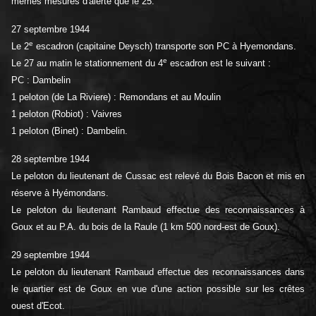
mêmes mesures d'alerte que le 25.
27 septembre 1944
e
Le 2
escadron (capitaine Deysch) transporte son PC à Hyemondans.
e
Le 27 au matin le stationnement du 4
escadron est le suivant :
PC : Dambelin
1 peloton (de La Riviere) : Remondans et au Moulin
1 peloton (Robiot) : Vaivres
1 peloton (Binet) : Dambelin.
28 septembre 1944
Le peloton du lieutenant de Cussac est relevé du Bois Bacon et mis en
réserve à Hyémondans.
Le peloton du lieutenant Rambaud effectue des reconnaissances à
Goux et au P.A. du bois de la Raule (1 km 500 nord-est de Goux).
29 septembre 1944
Le peloton du lieutenant Rambaud effectue des reconnaissances dans
le quartier est de Goux en vue d'une action possible sur les crêtes
ouest d'Ecot.