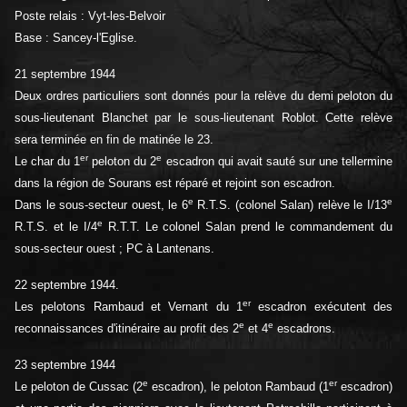
Poste relais : Vyt-les-Belvoir
Base : Sancey-l'Eglise.
21 septembre 1944
Deux ordres particuliers sont donnés pour la relève du demi peloton du
sous-lieutenant Blanchet par le sous-lieutenant Roblot. Cette relève
sera terminée en fin de matinée le 23.
er
e
Le char du 1
peloton du 2
escadron qui avait sauté sur une tellermine
dans la région de Sourans est réparé et rejoint son escadron.
e
e
Dans le sous-secteur ouest, le 6
R.T.S. (colonel Salan) relève le I/13
e
R.T.S. et le I/4
R.T.T. Le colonel Salan prend le commandement du
sous-secteur ouest ; PC à Lantenans.
22 septembre 1944.
er
Les pelotons Rambaud et Vernant du 1
escadron exécutent des
e
e
reconnaissances d'itinéraire au profit des 2
et 4
escadrons.
23 septembre 1944
e
er
Le peloton de Cussac (2
escadron), le peloton Rambaud (1
escadron)