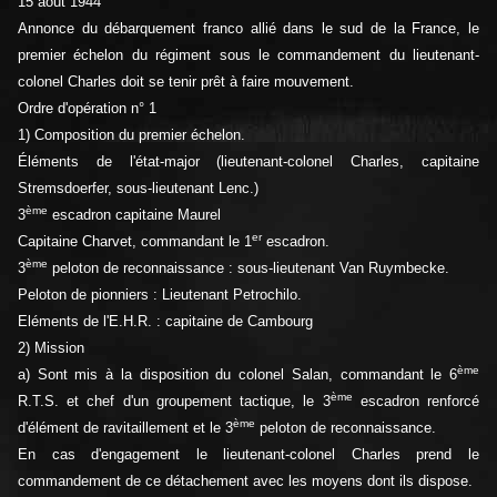
15 août 1944
Annonce du débarquement franco allié dans le sud de la France, le
premier échelon du régiment sous le commandement du lieutenant-
colonel Charles doit se tenir prêt à faire mouvement.
Ordre d'opération n° 1
1) Composition du premier échelon.
Éléments de l'état-major (lieutenant-colonel Charles, capitaine
Stremsdoerfer, sous-lieutenant Lenc.)
ème
3
escadron capitaine Maurel
er
Capitaine Charvet, commandant le 1
escadron.
ème
3
peloton de reconnaissance : sous-lieutenant Van Ruymbecke.
Peloton de pionniers : Lieutenant Petrochilo.
Eléments de l'E.H.R. : capitaine de Cambourg
2) Mission
ème
a) Sont mis à la disposition du colonel Salan, commandant le 6
ème
R.T.S. et chef d'un groupement tactique, le 3
escadron renforcé
ème
d'élément de ravitaillement et le 3
peloton de reconnaissance.
En cas d'engagement le lieutenant-colonel Charles prend le
commandement de ce détachement avec les moyens dont ils dispose.