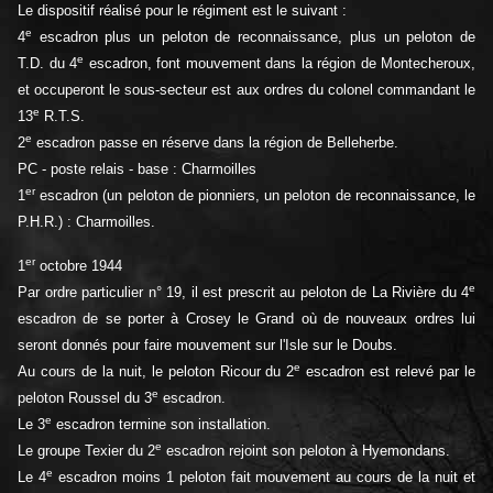
Le dispositif réalisé pour le régiment est le suivant :
e
4
escadron plus un peloton de reconnaissance, plus un peloton de
e
T.D. du 4
escadron, font mouvement dans la région de Montecheroux,
et occuperont le sous-secteur est aux ordres du colonel commandant le
e
13
R.T.S.
e
2
escadron passe en réserve dans la région de Belleherbe.
PC - poste relais - base : Charmoilles
er
1
escadron (un peloton de pionniers, un peloton de reconnaissance, le
P.H.R.) : Charmoilles.
er
1
octobre 1944
e
Par ordre particulier n° 19, il est prescrit au peloton de La Rivière du 4
escadron de se porter à Crosey le Grand où de nouveaux ordres lui
seront donnés pour faire mouvement sur l'Isle sur le Doubs.
e
Au cours de la nuit, le peloton Ricour du 2
escadron est relevé par le
e
peloton Roussel du 3
escadron.
e
Le 3
escadron termine son installation.
e
Le groupe Texier du 2
escadron rejoint son peloton à Hyemondans.
e
Le 4
escadron moins 1 peloton fait mouvement au cours de la nuit et