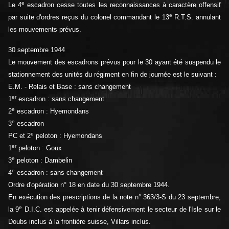
e
Le 4
escadron cesse toutes les reconnaissances à caractère offensif
e
par suite d'ordres reçus du colonel commandant le 13
R.T.S. annulant
les mouvements prévus.
30 septembre 1944
Le mouvement des escadrons prévus pour le 30 ayant été suspendu le
stationnement des unités du régiment en fin de journée est le suivant :
E.M. - Relais et Base : sans changement
er
1
escadron : sans changement
e
2
escadron : Hyemondans
e
3
escadron
e
PC et 2
peloton : Hyemondans
er
1
peloton : Goux
e
3
peloton : Dambelin
e
4
escadron : sans changement
Ordre d'opération n° 18 en date du 30 septembre 1944.
En exécution des prescriptions de la note n° 363/3-S du 23 septembre,
e
la 9
D.I.C. est appelée à tenir défensivement le secteur de l'Isle sur le
Doubs inclus à la frontière suisse, Villars inclus.