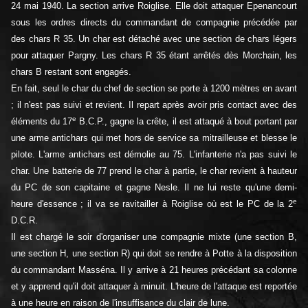
24 mai 1940. La section arrive Roiglise. Elle doit attaquer Epenancourt
sous les ordres directs du commandant de compagnie précédée par
des chars R 35. Un char est détaché avec une section de chars légers
pour attaquer Pargny. Les chars R 35 étant arrêtés dès Morchain, les
chars B restant sont engagés.
En fait, seul le char du chef de section se porte à 1200 mètres en avant
; il n'est pas suivi et revient. Il repart après avoir pris contact avec des
e
éléments du 17
B.C.P., gagne la crête, il est attaqué à bout portant par
une arme antichars qui met hors de service sa mitrailleuse et blesse le
pilote. L'arme antichars est démolie au 75. L'infanterie n'a pas suivi le
char. Une batterie de 77 prend le char à partie, le char revient à hauteur
du PC de son capitaine et gagne Nesle. Il ne lui reste qu'une demi-
e
heure d'essence ; il va se ravitailler à Roiglise où est le PC de la 2
D.C.R.
Il est chargé le soir d'organiser une compagnie mixte (une section B,
une section H, une section R) qui doit se rendre à Potte à la disposition
du commandant Masséna. Il y arrive à 21 heures précédant sa colonne
et y apprend qu'il doit attaquer à minuit. L'heure de l'attaque est reportée
à une heure en raison de l'insuffisance du clair de lune.