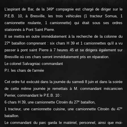
e
L'aspirant de Bar, de la 349
compagnie est chargé de diriger sur le
P.E.B. 10, à Bresville, les trois véhicules (1 tracteur Somua, 1
camionnette roulante, 1 camionnette) qui était sous ses ordres
stationnés à Pont Saint Pierre.
Il se mettra en outre immédiatement à la recherche de la colonne du
e
27
bataillon comprenant : six chars H 39 et 1 camionnettes qu'il a vu
passer à pont saint Pierre à 7 heures 45 et se dirigera également sur
Bresville où ces chars seront immédiatement pris en réparation.
Le colonel Salvagniac commandant
P.I. les chars de l'armée
Cet ordre fut exécuté dans la journée du samedi 8 juin et dans la soirée
de cette même journée je remettais à M. commandant mécanicien
Perrier, commandant le P.E.B. 10 :
e
6 chars H 39, une camionnette Citroën du 27
bataillon,
e
1 tracteur, une camionnette cuisine, une camionnette Citroën du 47
bataillon.
Le commandant du parc garda le matériel, personnel, ainsi que moi-