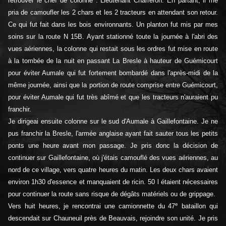
retrouver le chef de colonne : Lieutenant Charreron. En partant, il me
pria de camoufler les 2 chars et les 2 tracteurs en attendant son retour.
Ce qui fut fait dans les bois environnants. Un planton fut mis par mes
soins sur la route N 15B. Ayant stationné toute la journée à l'abri des
vues aériennes, la colonne qui restait sous les ordres fut mise en route
à la tombée de la nuit en passant La Bresle à hauteur de Guémicourt
pour éviter Aumale qui fut fortement bombardé dans l'après-midi de la
même journée, ainsi que la portion de route comprise entre Guémicourt,
pour éviter Aumale qui fut très abîmé et que les tracteurs n'auraient pu
franchir.
Je dirigeai ensuite colonne sur le sud d'Aumale à Gaillefontaine. Je ne
pus franchir la Bresle, l'armée anglaise ayant fait sauter tous les petits
ponts une heure avant mon passage. Je pris donc la décision de
continuer sur Gaillefontaine, où j'étais camouflé des vues aériennes, au
nord de ce village, vers quatre heures du matin. Les deux chars avaient
environ 1h30 d'essence et manquaient de ricin. 50 l étaient nécessaires
pour continuer la route sans risque de dégâts matériels ou de grippage.
e
Vers huit heures, je rencontrai une camionnette du 47
bataillon qui
descendait sur Chauneuil près de Beauvais, rejoindre son unité. Je pris