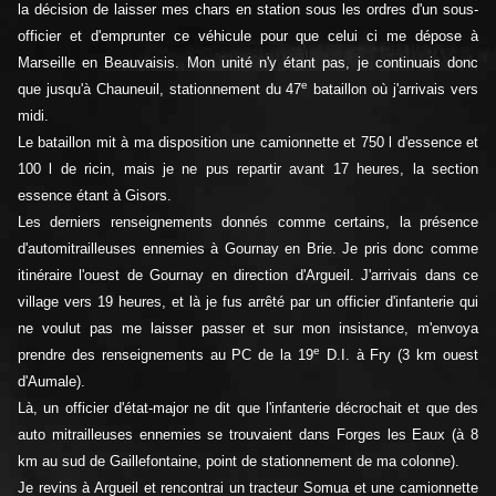
la décision de laisser mes chars en station sous les ordres d'un sous-
officier et d'emprunter ce véhicule pour que celui ci me dépose à
Marseille en Beauvaisis. Mon unité n'y étant pas, je continuais donc
e
que jusqu'à Chauneuil, stationnement du 47
bataillon où j'arrivais vers
midi.
Le bataillon mit à ma disposition une camionnette et 750 l d'essence et
100 l de ricin, mais je ne pus repartir avant 17 heures, la section
essence étant à Gisors.
Les derniers renseignements donnés comme certains, la présence
d'automitrailleuses ennemies à Gournay en Brie. Je pris donc comme
itinéraire l'ouest de Gournay en direction d'Argueil. J'arrivais dans ce
village vers 19 heures, et là je fus arrêté par un officier d'infanterie qui
ne voulut pas me laisser passer et sur mon insistance, m'envoya
e
prendre des renseignements au PC de la 19
D.I. à Fry (3 km ouest
d'Aumale).
Là, un officier d'état-major ne dit que l'infanterie décrochait et que des
auto mitrailleuses ennemies se trouvaient dans Forges les Eaux (à 8
km au sud de Gaillefontaine, point de stationnement de ma colonne).
Je revins à Argueil et rencontrai un tracteur Somua et une camionnette