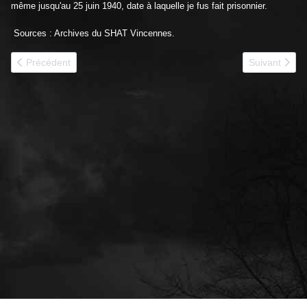
même jusqu'au 25 juin 1940, date à laquelle je fus fait prisonnier.
Sources : Archives du SHAT Vincennes.
Article précédent : 1940 - 352e CACC
Article suiva
Précédent
Suivant