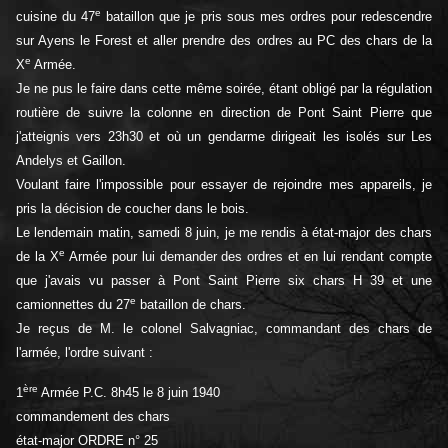
e
cuisine du 47
bataillon que je pris sous mes ordres pour redescendre
sur Ayens le Forest et aller prendre des ordres au PC des chars de la
e
X
Armée.
Je ne pus le faire dans cette même soirée, étant obligé par la régulation
routière de suivre la colonne en direction de Pont Saint Pierre que
j'atteignis vers 23h30 et où un gendarme dirigeait les isolés sur Les
Andelys et Gaillon.
Voulant faire l'impossible pour essayer de rejoindre mes appareils, je
pris la décision de coucher dans le bois.
Le lendemain matin, samedi 8 juin, je me rendis à état-major des chars
e
de la X
Armée pour lui demander des ordres et en lui rendant compte
que j'avais vu passer à Pont Saint Pierre six chars H 39 et une
e
camionnettes du 27
bataillon de chars.
Je reçus de M. le colonel Salvagniac, commandant des chars de
l'armée, l'ordre suivant :
ère
1
Armée P.C. 8h45 le 8 juin 1940
commandement des chars
état-major ORDRE n° 25