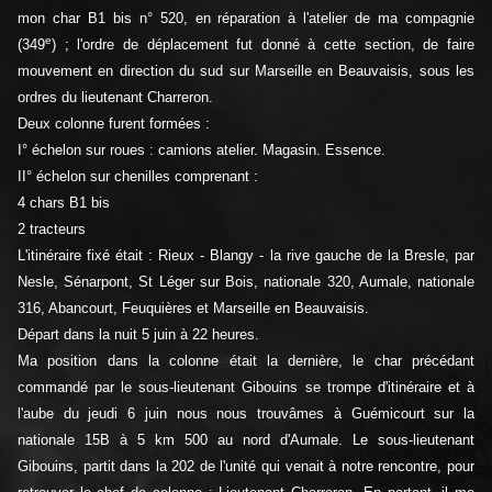
mon char B1 bis n° 520, en réparation à l'atelier de ma compagnie
e
(349
) ; l'ordre de déplacement fut donné à cette section, de faire
mouvement en direction du sud sur Marseille en Beauvaisis, sous les
ordres du lieutenant Charreron.
Deux colonne furent formées :
I° échelon sur roues : camions atelier. Magasin. Essence.
II° échelon sur chenilles comprenant :
4 chars B1 bis
2 tracteurs
L'itinéraire fixé était : Rieux - Blangy - la rive gauche de la Bresle, par
Nesle, Sénarpont, St Léger sur Bois, nationale 320, Aumale, nationale
316, Abancourt, Feuquières et Marseille en Beauvaisis.
Départ dans la nuit 5 juin à 22 heures.
Ma position dans la colonne était la dernière, le char précédant
commandé par le sous-lieutenant Gibouins se trompe d'itinéraire et à
l'aube du jeudi 6 juin nous nous trouvâmes à Guémicourt sur la
nationale 15B à 5 km 500 au nord d'Aumale. Le sous-lieutenant
Gibouins, partit dans la 202 de l'unité qui venait à notre rencontre, pour