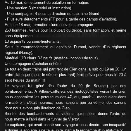
Au 10 mai, émiettement du bataillon en formation.
- Une section B (matériel et instruction)
- Une compagnie B sous la direction du capitaine Grand
- Plusieurs détachements (FT pour la garde des camps d'aviation).
Enfin le 18 mai, formation d'une nouvelle compagnie.
250 hommes, venus pour la plupart du dépôt, sans formation, et même
sans équipement.
13 aspirants ou sous-lieutenants.
Sous le commandement du capitaine Durand, venant d'un régiment
régional (Nancy).
Matériel : 10 chars D2 neufs (matériel inconnu de tous).
Une compagnie d'échelon entière.
Le tout en deux trains qui partirent de Gien dans la nuit du 19 au 20. Un
ordre d'attaque (nous le sûmes plus tard) était prévu pour nous le 20 à
sept heures du matin !!!
Le voyage fut gêné dès l'aube du 20 (le Bourget) par des
bombardements. À Villers-Cotterêts des motocyclistes venant de Gien
nous apportaient les percuteurs des 47, qui, paraît-il, manquaient dans
le matériel : c'était heureux, nous n'avions rien pu vérifier des canons
dont nous avons pris livraison de Gien.
Bientôt des bombardements si violents qu'on nous donne l'ordre de
nous mettre à l'abri dans le tunnel de Vierzy.
Le capitaine, qui avait passé son voyage à nous décrire son incapacité
à diriger, à son age, une telle unité, part à la recherche d'un état-major.