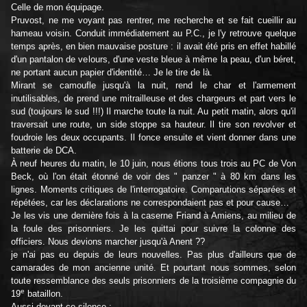
Celle de mon équipage.
Pruvost, ne me voyant pas rentrer, me recherche et se fait cueillir au
hameau voisin. Conduit immédiatement au P.C., je l'y retrouve quelque
temps après, en bien mauvaise posture : il avait été pris en effet habillé
d'un pantalon de velours, d'une veste bleue à même la peau, d'un béret,
ne portant aucun papier d'identité… Je le tire de là.
Mirant se camoufle jusqu'à la nuit, rend le char et l'armement
inutilisables, de prend une mitrailleuse et des chargeurs et part vers le
sud (toujours le sud !!!) Il marche toute la nuit. Au petit matin, alors qu'il
traversait une route, un side stoppe sa hauteur. Il tire son revolver et
foudroie les deux occupants. Il fonce ensuite et vient donner dans une
batterie de DCA.
À neuf heures du matin, le 10 juin, nous étions tous trois au PC de Von
Beck, où l'on était étonné de voir des " panzer " à 80 km dans les
lignes. Moments critiques de l'interrogatoire. Comparutions séparées et
répétées, car les déclarations ne correspondaient pas et pour cause…
Je les vis une dernière fois à la caserne Friand à Amiens, au milieu de
la foule des prisonniers. Je les quittai pour suivre la colonne des
officiers. Nous devions marcher jusqu'à Anent ??
je n'ai pas eu depuis de leurs nouvelles. Pas plus d'ailleurs que de
camarades de mon ancienne unité. Et pourtant nous sommes, selon
toute ressemblance des seuls prisonniers de la troisième compagnie du
e
19
bataillon.
Aussi devant ce silence :