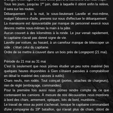
er
Tous les jours, jusqu'au 1
juin, date à laquelle il obtint enfin la relève,
il sera sur les routes.
Débarquement : à la nuit, le sous-lieutenant Lavelle et moi-même,
malgré l'absence d'aide, prenons sur nous d'effectuer le débarquement.
La manœuvre est épouvantable par manque de personnel exercé nous
devons mettre nous-mêmes la main à la pâte.
Aucun couvert à des kilomètres à la ronde. Le jour venait rapidement,
le capitaine n'avait pas donné signe de vie.
Lavelle par voiture, au hasard, à un carrefour manque de télescoper un
side : c'était celui du capitaine.
Ordre de se mettre à couvert dans un bois près de Longepont (21 mai).
Période du 21 mai au 31 mai
C'est là seulement que nous pûmes étudier un peu notre matériel (les
quelques heures disponibles à Gien s'étaient passées à comptabiliser
en détail le matériel des caisses à outils).
Chars neufs, non rodés. Tout coinçait (portes, attaches de chargeurs),
rien de réglé (embrayage, commandes).
Pour la première fois aussi nous pûmes rendre compte de ce que
contenaient les camions. À mesure de nos découvertes nous montions
à bord des chars, armement, optiques, lots de bord, munitions…
Le travail de mise au point s'achevait, lorsque le capitaine commandant
e
d'une compagnie du 19
bataillon, qui n'avait plus de chars, obtint de