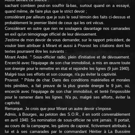
sachant combien peut-on souffrir là-bas, surtout quand on a essayé,
quand même, de faire plus que le strict devoir ;
considérant par ailleurs que je suis le seul témoin des faits ci-dessus et
probablement le premier libéré de ceux qui les ont vécus.
Considérant en outre que rien ne soulagera davantage nos camarades
en exil qu'un témoignage officiel de leur dévouement.
J'estime de mon devoir de vous demander, sur le rapport précédent, de
vouloir bien attribuer à Mirant et aussi à Pruvost les citations dont les
textes pourraient être les suivants :
Mirant André. " Sous-officier radio, plein d'initiative et de dévouement.
Encerclé avec l'équipage de son char immobilisé, a mis en œuvre toute
son énergie pour le remettre en état et rejoindre les lignes (9 juin 1940).
Malgré tous ses efforts et son courage, n'a pu éviter la captivité.
Pruvost. " Pilote de char. Dans des conditions matérielles et morales
très pénibles, a fait preuve de la plus grande énergie le 9 juin, où,
encerclé avec l'équipage de son char immobilisé, et tenté l'impossible
pour le ramener dans les lignes. N'a pu, malgré ses efforts, éviter la
captivité.
Remarque. Je crois que pour Mirant un autre devoir s'impose.
Admis, à Bourges, au peloton des S.O.R., il en sortit convenablement
en avril 1940. Sa nomination de sous-officier ne vint jamais. Il portait,
au cours de la campagne, les galons de caporal, fictivement attribués à
lui et à ses camarades par le commandant Héritier à La Bussière