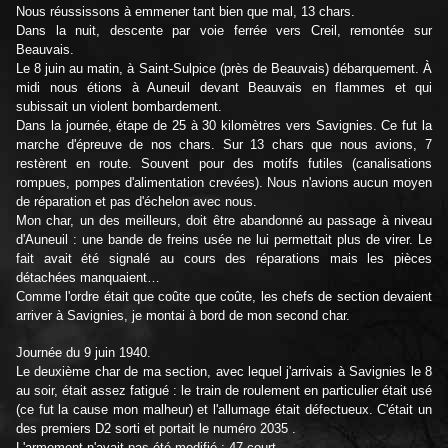
Nous réussissons à emmener tant bien que mal, 13 chars.
Dans la nuit, descente par voie ferrée vers Creil, remontée sur
Beauvais.
Le 8 juin au matin, à Saint-Sulpice (près de Beauvais) débarquement. À
midi nous étions à Auneuil devant Beauvais en flammes et qui
subissait un violent bombardement.
Dans la journée, étape de 25 à 30 kilomètres vers Savignies. Ce fut la
marche d'épreuve de nos chars. Sur 13 chars que nous avions, 7
restèrent en route. Souvent pour des motifs futiles (canalisations
rompues, pompes d'alimentation crevées). Nous n'avions aucun moyen
de réparation et pas d'échelon avec nous.
Mon char, un des meilleurs, doit être abandonné au passage à niveau
d'Auneuil : une bande de freins usée ne lui permettait plus de virer. Le
fait avait été signalé au cours des réparations mais les pièces
détachées manquaient…
Comme l'ordre était que coûte que coûte, les chefs de section devaient
arriver à Savignies, je montai à bord de mon second char.
Journée du 9 juin 1940.
Le deuxième char de ma section, avec lequel j'arrivais à Savignies le 8
au soir, était assez fatigué : le train de roulement en particulier était usé
(ce fut la cause mon malheur) et l'allumage était défectueux. C'était un
des premiers D2 sorti et portait le numéro 2035 .
L'armement n'avait pas été modifié : 47 court.