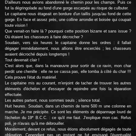
D'ailleurs nous avions abandonné le chemin pour les champs. Puis ce
fut la dégringolade au fond d'une gorge escarpée au risque de culbuter.
Le capitaine nous étageait en bordure d'un taillis jusqu'au fond de cette
gorge. En face et assez près, une colline arrondie et boisée qui coupait
toute vision !
Que venait-on faire là ? pourquoi cette position bizarre et sans issue ?
Où étaient les chasseurs à faire décrocher ?
Soudain, vers six heures le capitaine donne les ordres : il fallait
dégager immédiatement, nous allions être encerclés ; les chasseurs
avaient décroché depuis longtemps !
Tout devenait clair !
C'est alors que, dans la manœuvre pour sortir de ce ravin, mon char
perdit une chenille : elle ne se cassa pas, elle tomba à côté du char !!!
Cela prouve l'état du matériel.
Le capitaine mis au courant, m'enjoint de tacher de trouver les autres
éléments d'échelon et d'essayer de rejoindre une fois la réparation
effectuée.
Les autres partent, nous sommes seuls ; silence total.
Huit heures. Soudain, dans un chemin de terre 500 m une colonne en
marche. Je me précipite. Ce sont les éléments de dépannage lourd de
e
l'échelon du 19
B.C.C. : ce qu'il me faut. J'explique mon cas. Refus
poli, je n'avais qu'à me débrouiller.
Moralement, devant ce refus, nous étions absolument dégagés de toute
obligation. Cependant pas un instant ne fut envisagé l'éventualité