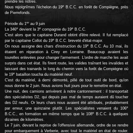
prendre les nôtres.
e
Nous rejoignîmes l'échelon du 19
B.C.C. en forêt de Compiègne, près
de Pierrefonds.
er
Période du 1
au 9 juin
e
e
e
La 346
devient la 3
compagnie du 19
B.C.C.
C'est alors que le capitaine Durand obtint d'être relevé. Il fut remplacé
e
par le capitaine Collot du 19
B.C.C. breveté d'état-major.
e
On nous assigne des chars d'instruction du 19
B.C.C. Au 10 mai, ils
étaient en réparation à Cirey en Lorraine. Beaucoup avaient les
tourelles enlevées pour changer l'armement. L'ordre de marche les avait
surpris dans cet état. Ils firent route, les valides traînant les invalides et
laissant des trainards le long du chemin vers la forêt de Compiègne où
e
le 19
bataillon toucha du matériel neuf.
C'est du matériel, à demi démonté, pillé de tout outil de bord, qu'on
nous donne le 2 juin. Nous avions huit jours pour le remettre en état.
Une nuit, des camions arrivèrent à notre cantonnement : il transportait
des spécialistes D2, qui depuis pas mal de temps auraient dû toucher
des D2 neufs. Or leurs chars nous avaient été attribués, probablement
e
par erreur, une quinzaine plutôt. Les spécialistes venaient du 106
e
B.C.C., en formation en même temps que le 108
B.C.C. à quelques
dizaines de kilomètres.
Le 7 juin, devant la reprise de l'offensive allemande, ordre de se rendre
pour embarquement à Verberie, avec tout le matériel en état de rouler.