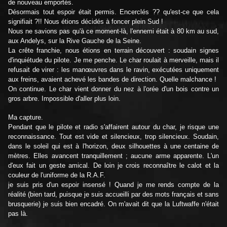
de nouveau emportés.
Désormais tout espoir était permis. Encerclés ?? qu'est-ce que cela
signifiait ?!! Nous étions décidés à foncer plein Sud !
Nous ne savions pas qu'à ce moment-là, l'ennemi était à 80 km au sud,
aux Andelys, sur la Rive Gauche de la Seine.
La crête franchie, nous étions en terrain découvert : soudain signes
d'inquiétude du pilote. Je me penche. Le char roulait à merveille, mais il
refusait de virer : les manœuvres dans le ravin, exécutées uniquement
aux freins, avaient achevé les bandes de direction. Quelle malchance !
On continue. Le char vient donner du nez à l'orée d'un bois contre un
gros arbre. Impossible d'aller plus loin.
Ma capture.
Pendant que le pilote et radio s'affairent autour du char, je risque une
reconnaissance. Tout est vide et silencieux, trop silencieux. Soudain,
dans le soleil qui est à l'horizon, deux silhouettes à une centaine de
mètres. Elles avancent tranquillement ; aucune arme apparente. L'un
d'eux fait un geste amical. De loin je crois reconnaître le calot et la
couleur de l'uniforme de la R.A.F.
je suis pris d'un espoir insensé ! Quand je me rends compte de la
réalité (bien tard, puisque je suis accueilli par des mots français et sans
brusquerie) je suis bien encadré. On m'avait dit que la Luftwaffe n'était
pas là.