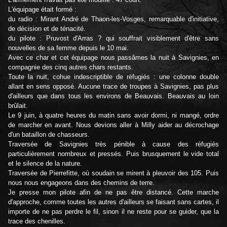
L'équipage était formé :
du radio : Mirant André de Thaon-les-Vosges, remarquable d'initiative,
de décision et de ténacité.
du pilote : Pruvost d'Arras ? qui souffrait visiblement d'être sans
nouvelles de sa femme depuis le 10 mai.
Avec ce char et cet équipage nous passâmes la nuit à Savignies, en
compagnie des cinq autres chars restants.
Toute la nuit, cohue indescriptible de réfugiés : une colonne double
allant en sens opposé. Aucune trace de troupes à Savignies, pas plus
d'ailleurs que dans tous les environs de Beauvais. Beauvais au loin
brûlait.
Le 9 juin, à quatre heures du matin sans avoir dormi, ni mangé, ordre
de marcher en avant. Nous devions aller à Milly aider au décrochage
d'un bataillon de chasseurs.
Traversée de Savignies très pénible à cause des réfugiés
particulièrement nombreux et pressés. Puis brusquement le vide total
et le silence de la nature.
Traversée de Pierrefitte, où soudain se mirent à pleuvoir des 105. Puis
nous nous engageons dans des chemins de terre.
Je presse mon pilote afin de ne pas être distancé. Cette marche
d'approche, comme toutes les autres d'ailleurs se faisant sans cartes, il
importe de ne pas perdre le fil, sinon il ne reste pour se guider, que la
trace des chenilles.