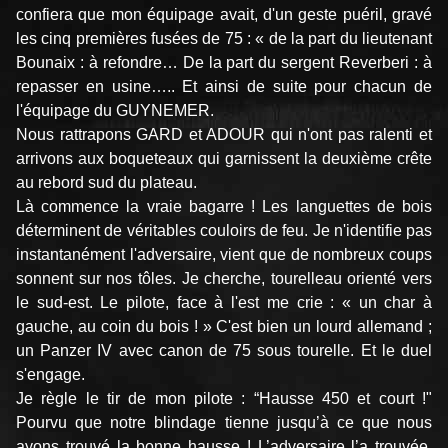
confiera que mon équipage avait, d'un geste puéril, gravé
les cinq premières fusées de 75 : « de la part du lieutenant
Bounaix : à refondre… De la part du sergent Reverberi : à
repasser en usine….. Et ainsi de suite pour chacun de
l'équipage du GUYNEMER.
Nous rattrapons GARD et ADOUR qui n'ont pas ralenti et
arrivons aux boqueteaux qui garnissent la deuxième crête
au rebord sud du plateau.
Là commence la vraie bagarre ! Les languettes de bois
déterminent de véritables couloirs de feu. Je n'identifie pas
instantanément l'adversaire, vient que de nombreux coups
sonnent sur nos tôles. Je cherche, tourelleau orienté vers
le sud-est. Le pilote, face à l'est me crie : « un char à
gauche, au coin du bois ! » C'est bien un lourd allemand ;
un Panzer IV avec canon de 75 sous tourelle. Et le duel
s'engage.
Je règle le tir de mon pilote : “Hausse 450 et court !"
Pourvu que notre blindage tienne jusqu’à ce que nous
ayons trouvé la bonne hausse ! L’adversaire l’a trouvée,