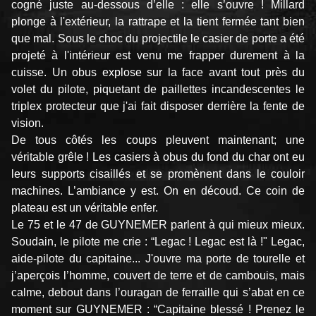
cogné juste au-dessous d’elle : elle s’ouvre ! Millard
plonge à l'extérieur, la rattrape et la tient fermée tant bien
que mal. Sous le choc du projectile le casier de porte a été
projeté à l'intérieur est venu me frapper durement à la
cuisse. Un obus explose sur la face avant tout près du
volet du pilote, piquetant de paillettes incandescentes le
triplex protecteur que j'ai fait disposer derrière la fente de
vision.
De tous côtés les coups pleuvent maintenant; une
véritable grêle ! Les casiers à obus du fond du char ont eu
leurs supports cisaillés et se promènent dans le couloir
machines. L’ambiance y est. On en découd. Ce coin de
plateau est un véritable enfer.
Le 75 et le 47 de GUYNEMER parlent à qui mieux mieux.
Soudain, le pilote me crie : “Legac ! Legac est là !" Legac,
aide-pilote du capitaine... J'ouvre ma porte de tourelle et
j’aperçois l’homme, couvert de terre et de cambouis, mais
calme, debout dans l’oura­gan de ferraille qui s’abat en ce
moment sur GUYNEMER : “Capitaine blessé ! Prenez le