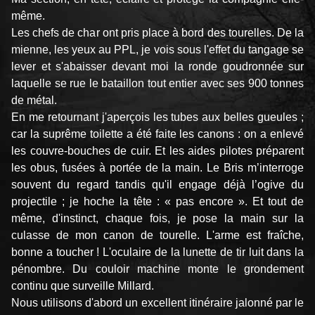
même.
Les chefs de char ont pris place à bord des tourelles. De la
mienne, les yeux au PPL, je vois sous l'effet du tangage se
lever et s'abaisser devant moi la ronde goudronnée sur
laquelle se rue le bataillon tout entier avec ses 900 tonnes
de métal.
En me retournant j'aperçois les tubes aux belles gueules ;
car la suprême toilette a été faite les canons : on a enlevé
les couvre-bouches de cuir. Et les aides pilotes préparent
les obus, fusées à portée de la main. Le Bris m’interroge
souvent du regard tandis qu'il engage déjà l’ogive du
projectile ; je hoche la tête : « pas encore ». Et tout de
même, d'instinct, chaque fois, je pose la main sur la
culasse de mon canon de tourelle. L'arme est fraîche,
bonne a toucher ! L'oculaire de la lunette de tir luit dans la
pénombre. Du couloir machine monte le grondement
continu que surveille Millard.
Nous utilisons d'abord un excellent itinéraire jalonné par le