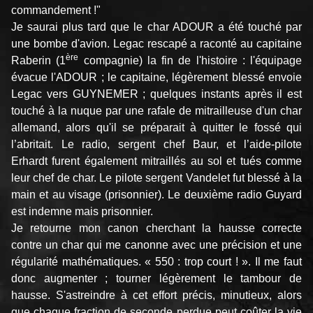
commandement !"
Je saurai plus tard que le char ADOUR a été touché par
une bombe d'avion. Legac rescapé a raconté au capitaine
ère
Raberin (1
compagnie) la fin de l'histoire : l'équipage
évacue l'ADOUR ; le capitaine, légèrement blessé envoie
Legac vers GUYNEMER ; quelques instants après il est
touché à la nuque par une rafale de mitrailleuse d'un char
allemand, alors qu'il se préparait à quitter le fossé qui
l’abritait. Le radio, sergent chef Baur, et l’aide-pilote
Erhardt furent également mitraillés au sol et tués comme
leur chef de char. Le pilote sergent Vandelet fut blessé à la
main et au visage (prisonnier). Le deuxième radio Guyard
est indemne mais prisonnier.
Je retourne mon canon cherchant la hausse correcte
contre un char qui me canonne avec une précision et une
régularité mathématiques. « 550 : trop court ! ». Il me faut
donc augmenter ; tourner légèrement le tambour de
hausse. S'astreindre à cet effort précis, minutieux, alors
que chaque fraction de seconde perdue peut coûter la vie