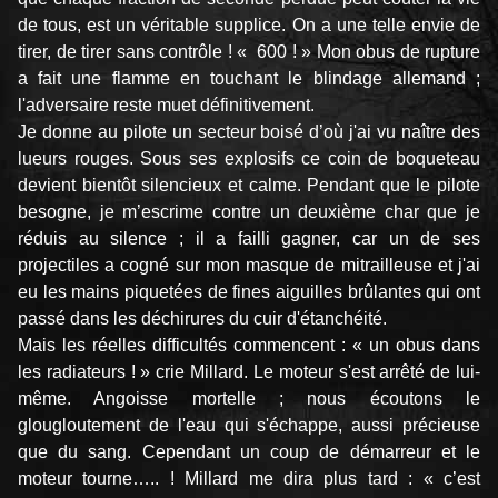
de tous, est un véritable supplice. On a une telle envie de
tirer, de tirer sans contrôle ! « 600 ! » Mon obus de rupture
a fait une flamme en touchant le blindage allemand ;
l'adversaire reste muet définitivement.
Je donne au pilote un secteur boisé d’où j'ai vu naître des
lueurs rouges. Sous ses explosifs ce coin de boqueteau
devient bientôt silencieux et calme. Pendant que le pilote
besogne, je m’escrime contre un deuxième char que je
réduis au silence ; il a failli gagner, car un de ses
projectiles a cogné sur mon masque de mitrailleuse et j'ai
eu les mains piquetées de fines aiguilles brûlantes qui ont
passé dans les déchirures du cuir d'étanchéité.
Mais les réelles difficultés commencent : « un obus dans
les radiateurs ! » crie Millard. Le moteur s'est arrêté de lui-
même. Angoisse mortelle ; nous écoutons le
glougloutement de l'eau qui s'échappe, aussi précieuse
que du sang. Cependant un coup de démarreur et le
moteur tourne….. ! Millard me dira plus tard : « c’est