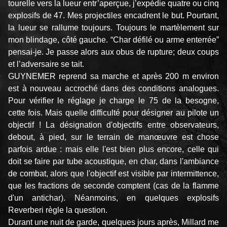
tourelle vers la lueur entr’aperçue, j’expédie quatre ou cinq
explo­sifs de 47. Mes projectiles encadrent le but. Pourtant,
la lueur se rallume toujours. Toujours le martèlement sur
mon blindage, côté gauche. “Char défilé ou arme enterrée”
pensai-je. Je passe alors aux obus de rup­ture; deux coups
et l’adversaire se tait.
GUYNEMER reprend sa marche et après 200 m environ
est à nouveau accroché dans des conditions analogues.
Pour vérifier le réglage je charge le 75 de la besogne,
cette fois. Mais quelle difficulté pour désigner au pilote un
objectif ! La désignation d'objectifs entre observateurs,
debout, à pied, sur le terrain de manœuvre est chose
parfois ardue : mais elle l'est bien plus encore, celle qui
doit se faire par tube acoustique, en char, dans l'ambiance
de combat, alors que l'objectif est visible par intermittence,
que les fractions de seconde comptent (cas de la flamme
d'un antichar). Néanmoins, en quelques explosifs
Reverberi règle la question.
Durant une nuit de garde, quelques jours après, Millard me