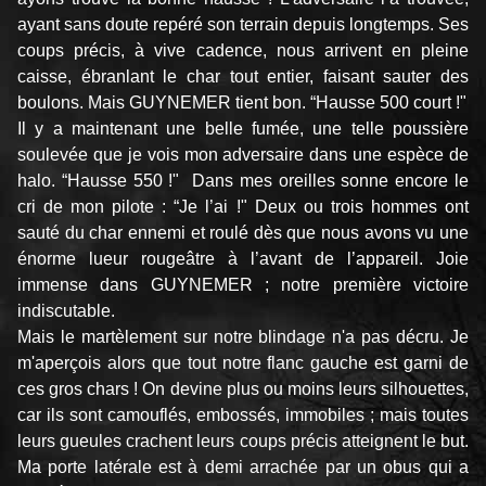
ayant sans doute repéré son terrain depuis long­temps. Ses
coups précis, à vive cadence, nous arri­vent en pleine
caisse, ébranlant le char tout entier, faisant sauter des
boulons. Mais GUYNEMER tient bon. “Hausse 500 court !"
Il y a maintenant une belle fumée, une telle pous­sière
soulevée que je vois mon adversaire dans une espèce de
halo. “Hausse 550 !" Dans mes oreilles sonne encore le
cri de mon pilote : “Je l’ai !" Deux ou trois hommes ont
sauté du char ennemi et roulé dès que nous avons vu une
énorme lueur rougeâtre à l’avant de l’appareil. Joie
immense dans GUYNEMER ; notre première victoire
indiscutable.
Mais le martèlement sur notre blindage n'a pas décru. Je
m'aperçois alors que tout notre flanc gauche est garni de
ces gros chars ! On devine plus ou moins leurs silhouettes,
car ils sont camouflés, embossés, immobiles ; mais toutes
leurs gueules crachent leurs coups précis atteignent le but.
Ma porte latérale est à demi arrachée par un obus qui a