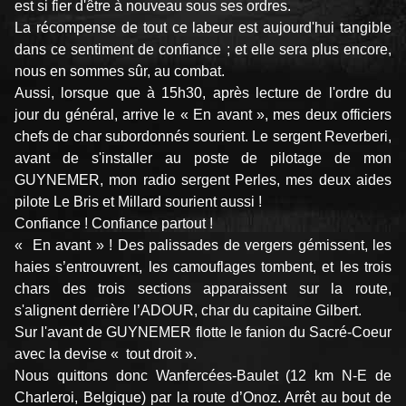
est si fier d'être à nouveau sous ses ordres.
La récompense de tout ce labeur est aujourd'hui tangible
dans ce sentiment de confiance ; et elle sera plus encore,
nous en sommes sûr, au combat.
Aussi, lorsque que à 15h30, après lecture de l'ordre du
jour du général, arrive le « En avant », mes deux officiers
chefs de char subordonnés sourient. Le sergent Reverberi,
avant de s'installer au poste de pilotage de mon
GUYNEMER, mon radio sergent Perles, mes deux aides
pilote Le Bris et Millard sourient aussi !
Confiance ! Confiance partout !
« En avant » ! Des palissades de vergers gémissent, les
haies s’entrouvrent, les camouflages tombent, et les trois
chars des trois sections apparaissent sur la route,
s'alignent derrière l’ADOUR, char du capitaine Gilbert.
Sur l'avant de GUYNEMER flotte le fanion du Sacré-Coeur
avec la devise « tout droit ».
Nous quittons donc Wanfercées-Baulet (12 km N-E de
Charleroi, Belgique) par la route d’Onoz. Arrêt au bout de