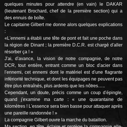
quelques minutes pour attendre (en vain) le DAKAR
(lieutenant Brochard, chef de la première section) qui a
des ennuis de boîte.
Le capitaine Gilbert me donne alors quelques explications
:
«L'ennemi a établi une tête de pont et fait une poche dans
la région de Dinant ; la première D.C.R. est chargé d'aller
résorber ça ! »
J'ai, d'avance, la vision de notre compagnie, de notre
DCR, tout entière, entrant comme un bloc d'acier dans
l'ennemi, cet ennemi dont le matériel est d'une flagrante
infériorité technique, et dont les équipages ne peuvent pas
être plus entraînés, plus ardents que les nôtres…..
Cependant, un doute, précis comme un coup d'épingle,
quand j'examine ma carte : « une quarantaine de
kilomètres ! L'essence sera bien basse pour attaquer après
une pareille randonnée ! »
La compagnie Gilbert ouvre la marche du bataillon.
Ma section, en tête, éclaire et protège la compagnie elle-