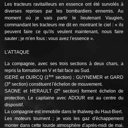
Les tracteurs ravitailleurs en essence ont été survolés à
diverses reprises par les bombardiers ennemis. Au
moment où je vais partir le lieutenant Vaugien,
commandant les tracteurs me dit en montrant le ciel : « ils
peuvent faire ce qu'ils veulent maintenant, nous faire
sauter ; je m'en fous : vous avez l'essence ».
L’ATTAQUE
La compagnie, avec ses trois sections à deux chars, a
repris la formation en V et fait face au Sud.
ère
ISERE et OURCQ (1
section) ; GUYNEMER et GARD
e
(3
section) constituent l'échelon de mouvement.
e
SAONE et HERAULT (2
section) forment échelon de
protection. Le capitaine avec ADOUR est au centre du
dispositif.
La compagnie est immobile dans le thalweg du Haut-Biert.
Les moteurs tournent ; je vois les gaz d'échappement
monter dans cette lourde atmosphère d'après-midi de mai.