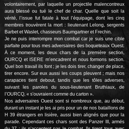
volontairement, par laquelle un projec­tile malencontreux
aura blessé ou tué le chef de char. Quelle que soit la
vérité, l’issue fut fatale à tout l’équi­page, dont les cinq
membres trouvèrent la mort : lieu­tenant Lelong, sergents
Barbet et Waslet, chasseurs Baumgartner et Frechin.
Je ne puis interrompre mon combat car je suis une cible
parfaite pour tous mes adversaires des boqueteaux Ouest.
À ce moment, les deux chars de la première section,
OURCQ et ISERE m’encadrent et nous formons section.
Quel bon travail ils font ; je les dois tirer, changer de place,
tirer encore. Sur eux aussi les coups pleuvent ; mais nos
carapaces tient debout, tandis que les tôles adverses,
suivant les paroles du sous-lieutenant Bruthiaux, de
l’OURCQ, « s'ouvraient comme du carton ».
Nos adversaires Ouest sont si nombreux que, au début,
durant un instant je les ai pris pour un de nos bataillons de
H 39 étrangers en lisière, aussi bien alignés que pour la
parade. Cependant ces chars sont des Panzer III, armés
du 37 ; ils n'acceptent pas le combat. Ils tirent tous avec