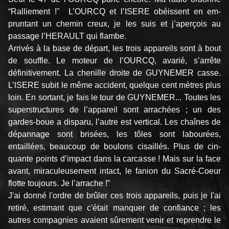
“Ralliement !" L’OURCQ et l’ISERE obéissent en em­
pruntant un chemin creux, je les suis et j’aperçois au
passage l’HERAULT qui flambe.
Arrivés à la base de départ, les trois appareils sont à bout
de souffle. Le moteur de l’OURCQ, avarié, s’arrête
définitivement. La chenille droite de GUYNEMER casse.
L’lSERE subit le même accident, quelque cent mètres plus
loin. En sor­tant, je fais le tour de GUYNEMER... Toutes les
su­perstructures de l’appareil sont arrachées ; un des
gardes-boue a disparu, l’autre est vertical. Les chaînes de
dépannage sont brisées, les tôles sont labourées,
entaillées, beaucoup de boulons cisaillés. Plus de cin­
quante points d’impact dans la carcasse ! Mais sur la face
avant, miraculeusement intact, le fanion du Sacré-Coeur
flotte toujours. Je l’arrache !”
J'ai donné l'ordre de brûler ces trois appareils, puis je l'ai
retiré, estimant que c'était manquer de confiance ; les
autres compagnies avaient sûrement venir et reprendre le