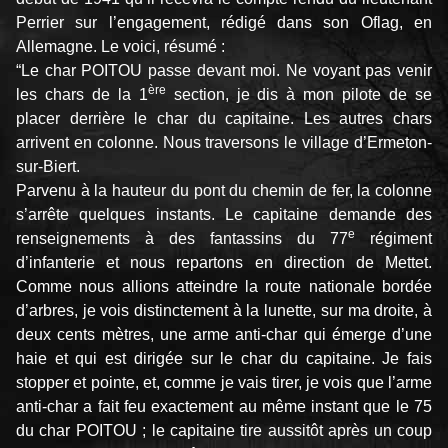
Perrier sur l’engagement, rédigé dans son Oflag, en
Allemagne. Le voici, résumé :
“Le char POITOU passe devant moi. Ne voyant pas venir
ère
les chars de la 1
section, je dis à mon pilote de se
placer derrière le char du capitaine. Les autres chars
arrivent en colonne. Nous traversons le village d’Ermeton-
sur-Biert.
Parvenu à la hauteur du pont du chemin de fer, la colonne
s’arrête quelques instants. Le capitaine demande des
e
renseignements à des fantassins du 77
régiment
d’infanterie et nous repartons en direction de Mettet.
Comme nous allions atteindre la route nationale bordée
d’arbres, je vois distinctement à la lunette, sur ma droite, à
deux cents mètres, une arme anti-char qui émerge d’une
haie et qui est dirigée sur le char du capitaine. Je fais
stopper et pointe, et, comme je vais tirer, je vois que l’arme
anti-char a fait feu exactement au même instant que le 75
du char POITOU ; le capitaine tire aussitôt après un coup