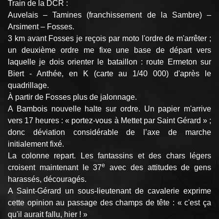
Train de la DCR :
Auvelais – Tamines (franchissement de la Sambre) –
Arsiment – Fosses.
3 km avant Fosses je reçois par moto l'ordre de m'arrêter ;
un deuxième ordre me fixe une base de départ vers
laquelle je dois orienter le bataillon : route Ermeton sur
Biert - Anthée, en K (carte au 1/40 000) d'après le
quadrillage.
À partir de Fosses plus de jalonnage.
A Bambois nouvelle halte sur ordre. Un papier m'arrive
vers 17 heures : « portez-vous à Mettet par Saint Gérard » ;
donc déviation considérable de l’axe de marche
initialement fixé.
La colonne repart. Les fantassins et des chars légers
e
croisent maintenant le 37
avec des attitudes de gens
harassés, découragés.
A Saint-Gérard un sous-lieutenant de cavalerie exprime
cette opinion au passage des champs de tête : « c'est ça
qu'il aurait fallu, hier ! »