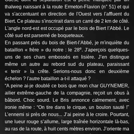
thalweg naissant à la route Ermeton-Flavion (n° 51) et qui
va s'accentuant en direction de l'Ouest vers l'affluent du
Biert. Ce plateau s'inscrirait dans un carré de 2 km de côté.
L'angle nord-est est occupé par le bois de Biert l’Abbé. Le
côté sud est parsemé de boqueteaux.
En passant près du bois de Biert-l’Abbé, je m'inquiète du
e
bataillon « frère » du notre : le 28
. J'aperçois quelques-
uns de ses chars embossés en lisière. J’en distingue
même un autre au rebord sud du plateau, paraissant
« tenir » la crête. Serions-nous donc en deuxième
échelon ? l'autre bataillon a-t-il attaqué ?
“A peine ai-je doublé ce bois que mon char GUYNEMER,
ailier extrême-gauche de la compagnie, reçoit un obus à
bâbord. Choc sourd. Le Bris annonce cal­mement, avec
ironie même : “On tire dans le cirque, un boulon sauté !"
L’ennemi si près de nous... J’ai peine à le croire. Pourtant,
une lueur rouge s’allume, large traînée horizontale là-bas,
au ras de la route, à huit cents mètres environ. J’oriente ma