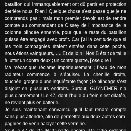
bataillon qui immanquablement ont dû partir en protection
derrière nous. Rien ! Quelque chose s'est passé que je ne
comprends pas ; mais mon premier devoir est de rendre
compte au commandant de Cissey de l'importance de la
colonne blindée ennemie, pour que le reste du bataillon
puisse être engagé avec profit. Car j'ai la certitude que si
les trois compagnies étaient entrées dans cette poche,
nous étions vainqueurs, …. Et de loin ! Nos B était de taille
à lutter un contre deux ; un contre quatre, j'ose dire !
Ma mécanique réclame impérieusement ; l’eau de mon
radiateur commence à s’épuiser. La chenille droite,
touchée, grogne d’une inquiétante façon ; le blindage s’est
disjoint en plusieurs endroits. Surtout, GUYNEMER n’a
plus d'armement ! Le 47, dont l’huile du frein s’est dilatée,
ne revient plus en batterie.
Je suis maintenant convaincu qu’il faut rendre compte
sans plus attendre, afin de permettre aux deux autres com­
pagnies de venir balayer cette vermine.
Seul le 47 de l’OURCQ parle encore. Ma radio ordonne