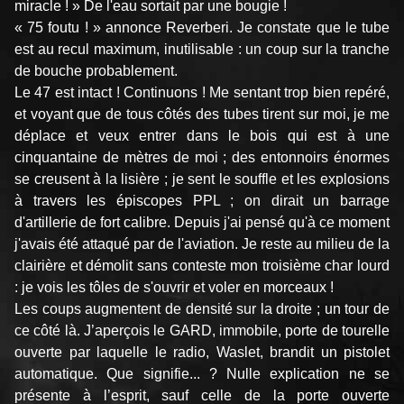
miracle ! » De l'eau sortait par une bougie !
« 75 foutu ! » annonce Reverberi. Je constate que le tube
est au recul maximum, inutilisable : un coup sur la tranche
de bouche probablement.
Le 47 est intact ! Continuons ! Me sentant trop bien repéré,
et voyant que de tous côtés des tubes tirent sur moi, je me
déplace et veux entrer dans le bois qui est à une
cinquantaine de mètres de moi ; des entonnoirs énormes
se creusent à la lisière ; je sent le souffle et les explosions
à travers les épiscopes PPL ; on dirait un barrage
d'artillerie de fort calibre. Depuis j'ai pensé qu'à ce moment
j'avais été attaqué par de l'aviation. Je reste au milieu de la
clairière et démolit sans conteste mon troisième char lourd
: je vois les tôles de s'ouvrir et voler en morceaux !
Les coups augmentent de densité sur la droite ; un tour de
ce côté là. J’aperçois le GARD, immobile, porte de tourelle
ouverte par laquelle le radio, Waslet, bran­dit un pistolet
automatique. Que signifie... ? Nulle explication ne se
présente à l’esprit, sauf celle de la porte ouverte