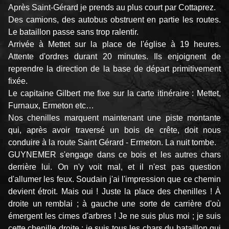
Après Saint-Gérard je prends au plus court par Cottaprez.
Des camions, des autobus obstruent en partie les routes.
Le bataillon passe sans trop ralentir.
Arrivée à Mettet sur la place de l'église à 19 heures.
Attente d'ordres durant 20 minutes. Ils enjoignent de
reprendre la direction de la base de départ primitivement
fixée.
Le capitaine Gilbert me fixe sur la carte itinéraire : Mettet,
Furnaux, Ermeton etc…
Nos chenilles marquent maintenant une piste montante
qui, après avoir traversé un bois de crête, doit nous
conduire à la route Saint Gérard - Ermeton. La nuit tombe.
GUYNEMER s'engage dans ce bois et les autres chars
derrière lui. On n'y voit mal, et il n'est pas question
d'allumer les feux. Soudain j'ai l'impression que ce chemin
devient étroit. Mais oui ! Juste la place des chenilles ! À
droite un remblai ; à gauche une sorte de carrière d'où
émergent les cimes d'arbres ! Je ne suis plus moi ; je suis
cette chenille droite ; je suis tous les chars du bataillon qui