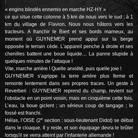
:
« engins blindés ennemis en marche HZ-HY »
ce qui situe cette colonne à 5 km de nous vers le sud ; à 1
km du village de Flavion. Nous nous hâtons vers les
tracteurs. A franchir le Biert et ses bords marneux, au
moment où GUYNEMER prend appui sur la berge
opposée le terrain cède. L'appareil penche à droite et ses
chenilles battent une boue liquide… La panne stupide à
quelques minutes de l'attaque !
Vite, marche arrière ! Quelle anxiété, puis quelle joie !
GUYNEMER s'agrippe la terre arrière plus ferme et
remonte lentement dans ses propres traces. Un geste à
Reverberi : GUYNEMER reprend du champ, revient sur
l'obstacle en un point voisin, mais en cinquième cette fois.
L’eau, la boue giclent ; un sérieux coup de tangage ; le
fossé est franchi.
e
Hélas, l’OISE (2
section : sous-lieutenant Didot) se débat
dans le cloaque. Il y reste, et son équipage devra le brûler
lorsqu'il se verra atteint par l'infanterie allemande !