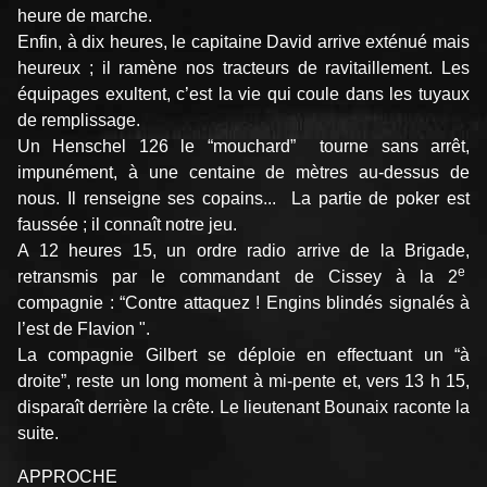
heure de marche.
Enfin, à dix heures, le capitaine David arrive exté­nué mais
heureux ; il ramène nos tracteurs de ravitail­lement. Les
équipages exultent, c’est la vie qui coule dans les tuyaux
de remplissage.
Un Henschel 126 le “mouchard” tourne sans arrêt,
impunément, à une centaine de mètres au-dessus de
nous. Il renseigne ses copains... La partie de poker est
faussée ; il connaît notre jeu.
A 12 heures 15, un ordre radio arrive de la Brigade,
e
retransmis par le commandant de Cissey à la 2
compagnie : “Contre ­attaquez ! Engins blindés signalés à
l’est de FIa­vion ".
La compagnie Gilbert se déploie en effectuant un “à
droite”, reste un long moment à mi-pente et, vers 13 h 15,
disparaît derrière la crête. Le lieutenant Bounaix raconte la
suite.
APPROCHE