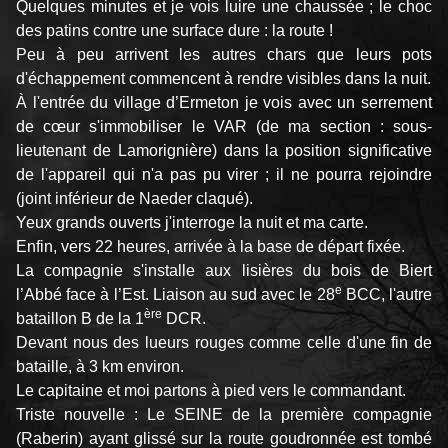
Quelques minutes et je vois luire une chaussée ; le choc
des patins contre une surface dure : la route !
Peu à peu arrivent les autres chars que leurs pots
d'échappement commencent à rendre visibles dans la nuit.
À l'entrée du village d’Ermeton je vois avec un serrement
de cœur s'immobiliser le VAR (de ma section : sous-
lieutenant de Lamorignière) dans la position significative
de l'appareil qui n'a pas pu virer ; il ne pourra rejoindre
(joint inférieur de Naeder claqué).
Yeux grands ouverts j'interroge la nuit et ma carte.
Enfin, vers 22 heures, arrivée à la base de départ fixée.
La compagnie s'installe aux lisières du bois de Biert
e
l’Abbé face à l’Est. Liaison au sud avec le 28
BCC, l'autre
ère
bataillon B de la 1
DCR.
Devant nous des lueurs rouges comme celle d'une fin de
bataille, à 3 km environ.
Le capitaine et moi partons à pied vers le commandant.
Triste nouvelle : Le SEINE de la première compagnie
(Raberin) ayant glissé sur la route goudronnée est tombé