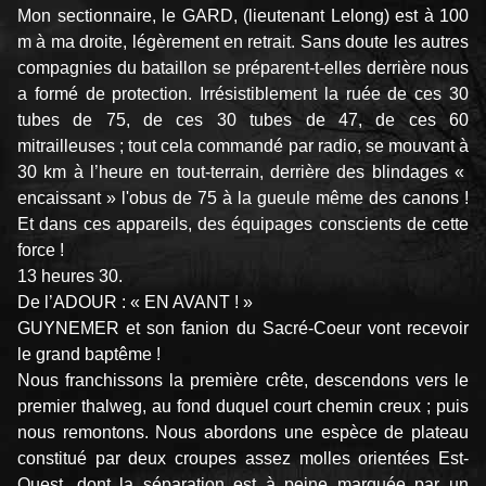
Mon sectionnaire, le GARD, (lieutenant Lelong) est à 100
m à ma droite, légèrement en retrait. Sans doute les autres
compagnies du bataillon se préparent-t-elles derrière nous
a formé de protection. Irrésistiblement la ruée de ces 30
tubes de 75, de ces 30 tubes de 47, de ces 60
mitrailleuses ; tout cela commandé par radio, se mouvant à
30 km à l’heure en tout-terrain, derrière des blindages «
encaissant » l'obus de 75 à la gueule même des canons !
Et dans ces appareils, des équipages conscients de cette
force !
13 heures 30.
De l’ADOUR : « EN AVANT ! »
GUYNEMER et son fanion du Sacré-Coeur vont recevoir
le grand baptême !
Nous franchissons la première crête, descendons vers le
premier thalweg, au fond duquel court chemin creux ; puis
nous remontons. Nous abordons une espèce de plateau
constitué par deux croupes assez molles orientées Est-
Ouest, dont la séparation est à peine marquée par un