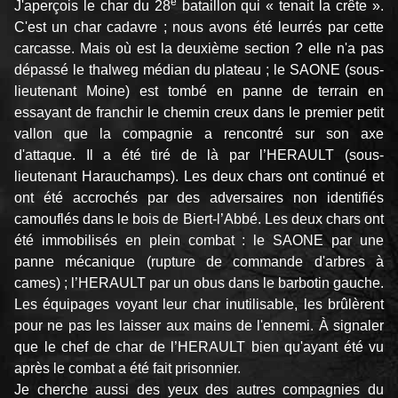
e
J'aperçois le char du 28
bataillon qui « tenait la crête ».
C'est un char cadavre ; nous avons été leurrés par cette
carcasse. Mais où est la deuxième section ? elle n'a pas
dépassé le thalweg médian du plateau ; le SAONE (sous-
lieutenant Moine) est tombé en panne de terrain en
essayant de franchir le chemin creux dans le premier petit
vallon que la compagnie a rencontré sur son axe
d'attaque. Il a été tiré de là par l’HERAULT (sous-
lieutenant Harauchamps). Les deux chars ont continué et
ont été accrochés par des adversaires non identifiés
camouflés dans le bois de Biert-l’Abbé. Les deux chars ont
été immobilisés en plein combat : le SAONE par une
panne mécanique (rupture de commande d'arbres à
cames) ; l’HERAULT par un obus dans le barbotin gauche.
Les équipages voyant leur char inutilisable, les brûlèrent
pour ne pas les laisser aux mains de l'ennemi. À signaler
que le chef de char de l’HERAULT bien qu'ayant été vu
après le combat a été fait prisonnier.
Je cherche aussi des yeux des autres compagnies du