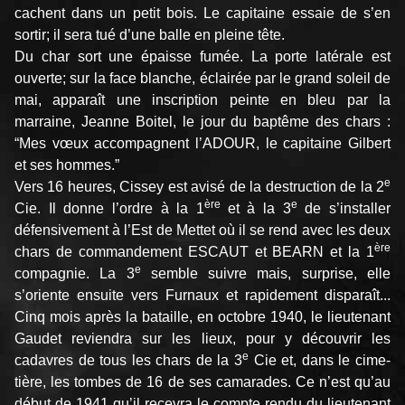
cachent dans un petit bois. Le capitaine essaie de s’en
sortir; il sera tué d’une balle en pleine tête.
Du char sort une épaisse fumée. La porte latérale est
ouverte; sur la face blanche, éclairée par le grand soleil de
mai, apparaît une inscription peinte en bleu par la
marraine, Jeanne Boitel, le jour du baptême des chars :
“Mes vœux accompagnent l’ADOUR, le capi­taine Gilbert
et ses hommes.”
e
Vers 16 heures, Cissey est avisé de la destruction de la 2
ère
e
Cie. Il donne l’ordre à la 1
et à la 3
de s’installer
défensivement à l’Est de Mettet où il se rend avec les deux
ère
chars de commandement ESCAUT et BEARN et la 1
e
compagnie. La 3
semble suivre mais, surprise, elle
s’oriente ensuite vers Furnaux et rapidement disparaît...
Cinq mois après la bataille, en octobre 1940, le lieutenant
Gaudet reviendra sur les lieux, pour y découvrir les
e
cadavres de tous les chars de la 3
Cie et, dans le cime­
tière, les tombes de 16 de ses camarades. Ce n’est qu’au
début de 1941 qu’il recevra le compte rendu du lieutenant