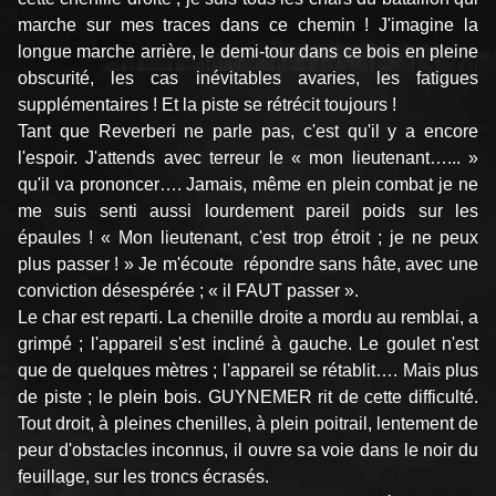
marche sur mes traces dans ce chemin ! J'imagine la
longue marche arrière, le demi-tour dans ce bois en pleine
obscurité, les cas inévitables avaries, les fatigues
supplémentaires ! Et la piste se rétrécit toujours !
Tant que Reverberi ne parle pas, c'est qu'il y a encore
l'espoir. J'attends avec terreur le « mon lieutenant…... »
qu'il va prononcer…. Jamais, même en plein combat je ne
me suis senti aussi lourdement pareil poids sur les
épaules ! « Mon lieutenant, c'est trop étroit ; je ne peux
plus passer ! » Je m'écoute répondre sans hâte, avec une
conviction désespérée ; « il FAUT passer ».
Le char est reparti. La chenille droite a mordu au remblai, a
grimpé ; l'appareil s'est incliné à gauche. Le goulet n'est
que de quelques mètres ; l'appareil se rétablit…. Mais plus
de piste ; le plein bois. GUYNEMER rit de cette difficulté.
Tout droit, à pleines chenilles, à plein poitrail, lentement de
peur d'obstacles inconnus, il ouvre sa voie dans le noir du
feuillage, sur les troncs écrasés.