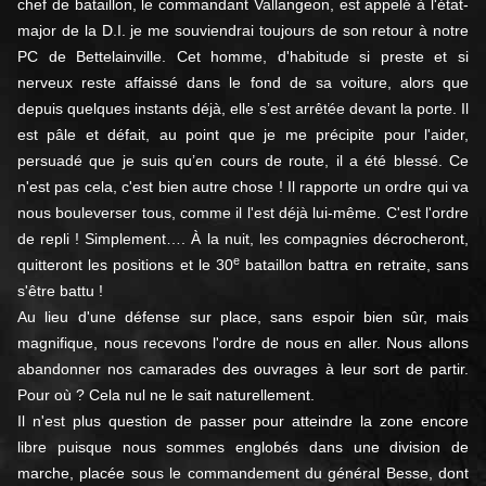
chef de bataillon, le commandant Vallangeon, est appelé à l'état-
major de la D.I. je me souviendrai toujours de son retour à notre
PC de Bettelainville. Cet homme, d'habitude si preste et si
nerveux reste affaissé dans le fond de sa voiture, alors que
depuis quelques instants déjà, elle s’est arrêtée devant la porte. Il
est pâle et défait, au point que je me précipite pour l'aider,
persuadé que je suis qu’en cours de route, il a été blessé. Ce
n'est pas cela, c'est bien autre chose ! Il rapporte un ordre qui va
nous bouleverser tous, comme il l'est déjà lui-même. C'est l'ordre
de repli ! Simplement…. À la nuit, les compagnies décrocheront,
e
quitteront les positions et le 30
bataillon battra en retraite, sans
s'être battu !
Au lieu d'une défense sur place, sans espoir bien sûr, mais
magnifique, nous recevons l'ordre de nous en aller. Nous allons
abandonner nos camarades des ouvrages à leur sort de partir.
Pour où ? Cela nul ne le sait naturellement.
Il n'est plus question de passer pour atteindre la zone encore
libre puisque nous sommes englobés dans une division de
marche, placée sous le commandement du général Besse, dont