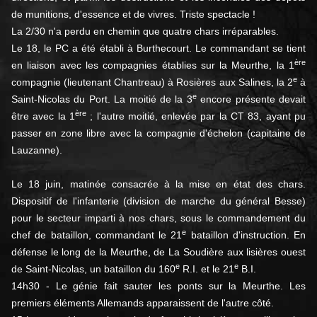
de munitions, d'essence et de vivres. Triste spectacle !
La 2/30 n'a perdu en chemin que quatre chars irréparables.
Le 18, le PC a été établi à Burthecourt. Le commandant se tient
ère
en liaison avec les compagnies établies sur la Meurthe, la 1
e
compagnie (lieutenant Chantreau) à Rosières aux Salines, la 2
à
e
Saint-Nicolas du Port. La moitié de la 3
encore présente devait
ère
être avec la 1
; l'autre moitié, enlevée par la CT 83, ayant pu
passer en zone libre avec la compagnie d'échelon (capitaine de
Lauzanne).
Le 18 juin, matinée consacrée à la mise en état des chars.
Dispositif de l'infanterie (division de marche du général Besse)
pour le secteur imparti à nos chars, sous le commandement du
e
chef de bataillon, commandant le 21
bataillon d'instruction. En
défense le long de la Meurthe, de La Soudière aux lisières ouest
e
e
de Saint-Nicolas, un bataillon du 160
R.I. et le 21
B.I.
14h30 - Le génie fait sauter les ponts sur la Meurthe. Les
premiers éléments Allemands apparaissent de l'autre côté.