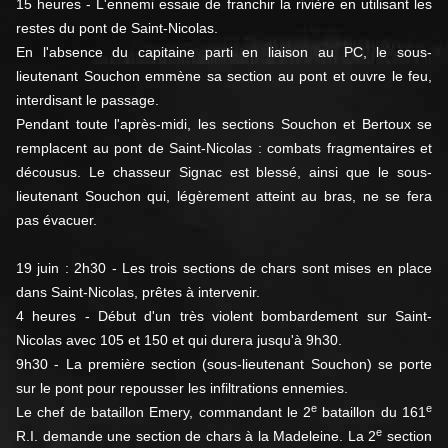
15 heures - L'ennemi essaie de franchir la rivière en utilisant les
restes du pont de Saint-Nicolas.
En l'absence du capitaine parti en liaison au PC, le sous-
lieutenant Souchon emmène sa section au pont et ouvre le feu,
interdisant le passage.
Pendant toute l'après-midi, les sections Souchon et Bertoux se
remplacent au pont de Saint-Nicolas : combats fragmentaires et
décousus. Le chasseur Signac est blessé, ainsi que le sous-
lieutenant Souchon qui, légèrement atteint au bras, ne se fera
pas évacuer.
19 juin : 2h30 - Les trois sections de chars sont mises en place
dans Saint-Nicolas, prêtes à intervenir.
4 heures - Début d'un très violent bombardement sur Saint-
Nicolas avec 105 et 150 et qui durera jusqu'à 9h30.
9h30 - La première section (sous-lieutenant Souchon) se porte
sur le pont pour repousser les infiltrations ennemies.
e
e
Le chef de bataillon Emery, commandant le 2
bataillon du 161
e
R.I. demande une section de chars à la Madeleine. La 2
section