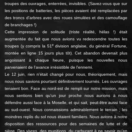
troupes des ouvrages, enterrées, invisibles. (Savez-vous que sur
les positions de batteries, les pièces avaient été remplacées par
des troncs d'arbres avec des roues simulées et des camouflage
de branchages !)
Cette impression de solitude (triste réalité, hélas !) était
augmentée du fait que nous avions vu redescendre toutes les
e
troupes (y compris la 51
division anglaise, du général Fortune,
montée en ligne 15 jours plus tôt). Cet abandon devenait plus
angoissant à chaque heure, puisque les nouvelles nous
parvenaient de l'avance irrésistible de l'ennemi.
Le 12 juin, rien n'était changé pour nous, théoriquement, mais
nous nous savions pourtant définitivement tournés. Les ouvrages
tenaient bon. Face au nord-est de rempli sur notre mission, mais
nous sentions bien qu'un jour proche nous aurions à nous
défendre aussi face à la Moselle, et qui sait, peut-être aussi face
au sud-ouest. Nous connaissions admirablement le terrain ; les
moindres replis du sol nous étaient familiers. Nous avions à notre
disposition des ressources pour des semaines de lutte et de
siège. Des vivres, des munitions, du carburant à ne savoir qu’en