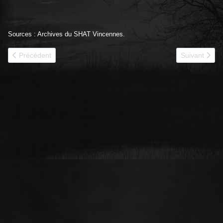
Sources : Archives du SHAT Vincennes.
Article précédent : 1940 - 31e BCC historique
Article suiva
Précédent
Suivant