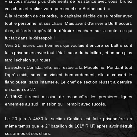
« si vous n'avez plus d'éléments de résistance avec vous, brûlez
vos chars et repliez votre personnel sur Burthecourt. »
À la réception de cet ordre, le capitaine décide de se replier avec
tout le personnel et ses chars. Mais avant d'arriver à Burthecourt,
il reçoit l'ordre impératif de détruire les chars sur la route, ce qui
fut fait dans le désespoir !
Vers 21 heures ces hommes qui voulaient encore se battre sont
faits prisonniers avec tout l'état-major du bataillon ; et un peu plus
tard l'échelon sur roues.
La section Confida, elle, est restée à la Madeleine. Pendant tout
l'après-midi, sous un violent bombardement, elle a couvert le
flanc ouest, sans infanterie. Le chef de section réussit à détruire
un canon de 37.
À 19h30 il reçoit mission de reconnaître les premières lignes
ennemies au sud ; mission qu'il remplit avec succès.
Le 20 juin à 4h30 la section Confida est faite prisonnière en
e
e
même temps que le 2
bataillon du 161
R.I.F. après avoir détruit
ses armes et ses chars.