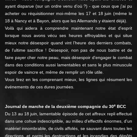
ayant disparue (sur un ordre venu d’où ?) - que ceux que j'ai pu
acheter ou réquisitionner moi-même les 17 et 18 juin (même le
18 à Nancy et à Bayon, alors que les Allemands y étaient déjà).
Voilà qui aidera à comprendre maintenant notre état d'esprit
lorsque nous avons vécu ses heures effroyables et qui situe
mieux notre désespoir quand vint l’heure des derniers combats,
de l'ultime sacrifice ! Désespoir, non pas de nous battre et de
faire payer cher notre peau, mais désespoir d'engager le combat
dans des conditions aussi lamentables et sans le plus minuscule
espoir de vaincre et, même de remplir un rôle utile.
Vous lirez en les comprenant mieux, les lignes qui résument les
événements de ces dures journées.
e
Journal de marche de la deuxième compagnie du 30
BCC
Du 13 au 18 juin, lamentable épisode de cet affreux repli effectué
dans une cohue indescriptible, au milieu d'effectifs énormes, d'un
matériel innombrable, de civils affolés, se sauvant dans toutes les
directions, et parmi les destructions et les incendies des dépôts