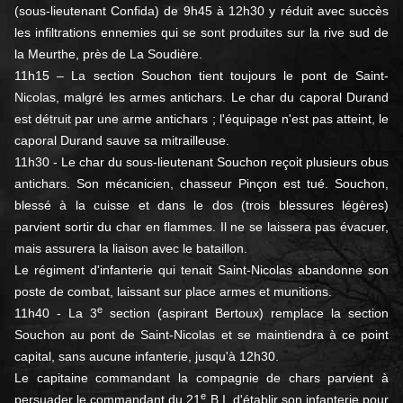
(sous-lieutenant Confida) de 9h45 à 12h30 y réduit avec succès
les infiltrations ennemies qui se sont produites sur la rive sud de
la Meurthe, près de La Soudière.
11h15 – La section Souchon tient toujours le pont de Saint-
Nicolas, malgré les armes antichars. Le char du caporal Durand
est détruit par une arme antichars ; l'équipage n'est pas atteint, le
caporal Durand sauve sa mitrailleuse.
11h30 - Le char du sous-lieutenant Souchon reçoit plusieurs obus
antichars. Son mécanicien, chasseur Pinçon est tué. Souchon,
blessé à la cuisse et dans le dos (trois blessures légères)
parvient sortir du char en flammes. Il ne se laissera pas évacuer,
mais assurera la liaison avec le bataillon.
Le régiment d'infanterie qui tenait Saint-Nicolas abandonne son
poste de combat, laissant sur place armes et munitions.
e
11h40 - La 3
section (aspirant Bertoux) remplace la section
Souchon au pont de Saint-Nicolas et se maintiendra à ce point
capital, sans aucune infanterie, jusqu'à 12h30.
Le capitaine commandant la compagnie de chars parvient à
e
persuader le commandant du 21
B.I. d'établir son infanterie pour