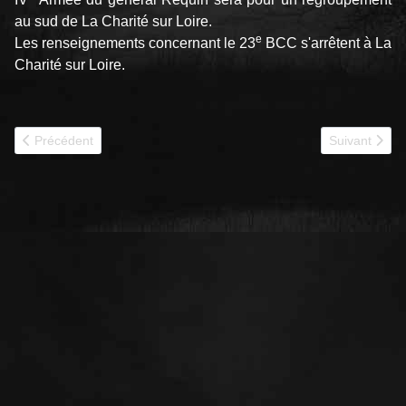
au sud de La Charité sur Loire.
e
Les renseignements concernant le 23
BCC s'arrêtent à La
Charité sur Loire.
Article précédent : 1940 - 24e BCC combat de Montcornet
Article suiva
Précédent
Suivant