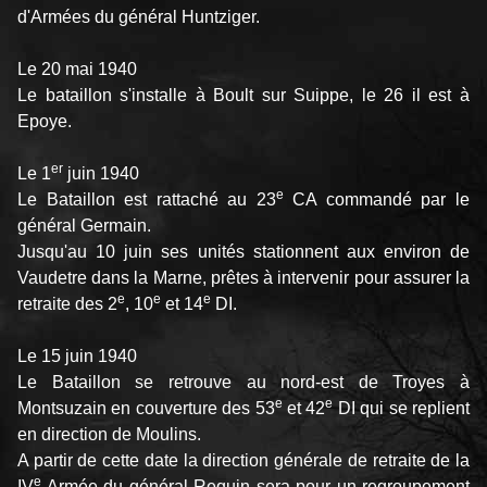
d'Armées du général Huntziger.
Le 20 mai 1940
Le bataillon s'installe à Boult sur Suippe, le 26 il est à
Epoye.
er
Le 1
juin 1940
e
Le Bataillon est rattaché au 23
CA commandé par le
général Germain.
Jusqu'au 10 juin ses unités stationnent aux environ de
Vaudetre dans la Marne, prêtes à intervenir pour assurer la
e
e
e
retraite des 2
, 10
et 14
DI.
Le 15 juin 1940
Le Bataillon se retrouve au nord-est de Troyes à
e
e
Montsuzain en couverture des 53
et 42
DI qui se replient
en direction de Moulins.
A partir de cette date la direction générale de retraite de la
e
IV
Armée du général Requin sera pour un regroupement