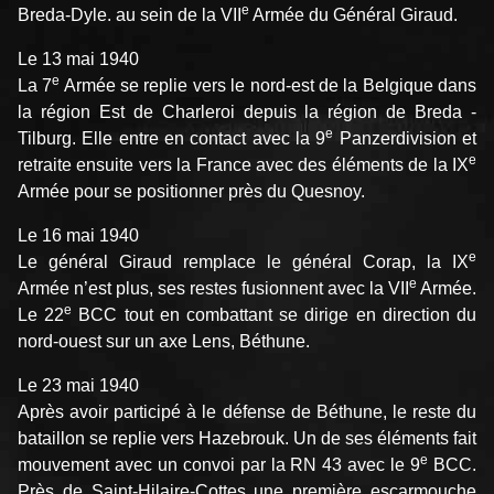
e
Breda-Dyle. au sein de la VII
Armée du Général Giraud.
Le 13 mai 1940
e
La 7
Armée se replie vers le nord-est de la Belgique dans
la région Est de Charleroi depuis la région de Breda -
e
Tilburg. Elle entre en contact avec la 9
Panzerdivision et
e
retraite ensuite vers la France avec des éléments de la IX
Armée pour se positionner près du Quesnoy.
Le 16 mai 1940
e
Le général Giraud remplace le général Corap, la IX
e
Armée n’est plus, ses restes fusionnent avec la VII
Armée.
e
Le 22
BCC tout en combattant se dirige en direction du
nord-ouest sur un axe Lens, Béthune.
Le 23 mai 1940
Après avoir participé à le défense de Béthune, le reste du
bataillon se replie vers Hazebrouk. Un de ses éléments fait
e
mouvement avec un convoi par la RN 43 avec le 9
BCC.
Près de Saint-Hilaire-Cottes une première escarmouche