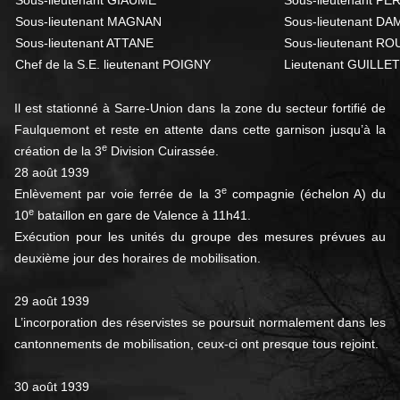
Sous-lieutenant GIAUME
Sous-lieutenant 
Sous-lieutenant MAGNAN
Sous-lieutenant 
Sous-lieutenant ATTANE
Sous-lieutenant 
Chef de la S.E. lieutenant POIGNY
Lieutenant GUILLET
Il est stationné à Sarre-Union dans la zone du secteur fortifié de
Faulquemont et reste en attente dans cette garnison jusqu’à la
e
création de la 3
Division Cuirassée.
28 août 1939
e
Enlèvement par voie ferrée de la 3
compagnie (échelon A) du
e
10
bataillon en gare de Valence à 11h41.
Exécution pour les unités du groupe des mesures prévues au
deuxième jour des horaires de mobilisation.
29 août 1939
L’incorporation des réservistes se poursuit normalement dans les
cantonnements de mobilisation, ceux-ci ont presque tous rejoint.
30 août 1939