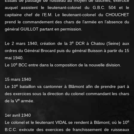
Essais de passage de ruisseau au moyen de fascines, exercice
auquel assistent le lieutenant-colonel du G.B.C. 504 et le
capitaine chef de l’E.M. Le lieutenant-colonel du CHOUCHET
prend le commandement des chars de l’armée en l’absence du
général GUILLOT partant en permission.
e
Le 2 mars 1940, création de la 3
DCR à Chatou (Seine) aux
ordres du Général Brocard puis du général Buisson à partir du 15
mai 1940.
e
Le 10
BCC entre dans la composition de la nouvelle division.
15 mars 1940
e
Le 10
bataillon va cantonner à Blâmont afin de prendre part à
des exercices sous la direction du colonel commandant les chars
e
de la V
armée.
1er avril 1940
e
Le colonel et le lieutenant VIDAL se rendent à Blâmont, où le 10
B.C.C. exécute des exercices de franchissement de ruisseaux