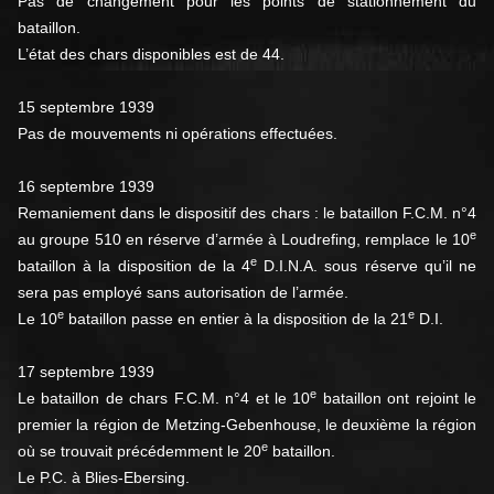
Pas de changement pour les points de stationnement du
bataillon.
L’état des chars disponibles est de 44.
15 septembre 1939
Pas de mouvements ni opérations effectuées.
16 septembre 1939
Remaniement dans le dispositif des chars : le bataillon F.C.M. n°4
e
au groupe 510 en réserve d’armée à Loudrefing, remplace le 10
e
bataillon à la disposition de la 4
D.I.N.A. sous réserve qu’il ne
sera pas employé sans autorisation de l’armée.
e
e
Le 10
bataillon passe en entier à la disposition de la 21
D.I.
17 septembre 1939
e
Le bataillon de chars F.C.M. n°4 et le 10
bataillon ont rejoint le
premier la région de Metzing-Gebenhouse, le deuxième la région
e
où se trouvait précédemment le 20
bataillon.
Le P.C. à Blies-Ebersing.