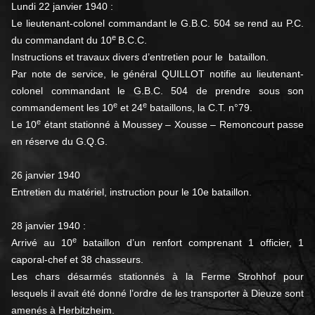
Lundi 22 janvier 1940 :
Le lieutenant-colonel commandant le G.B.C. 504 se rend au P.C.
e
du commandant du 10
B.C.C.
Instructions et travaux divers d’entretien pour le bataillon.
Par note de service, le général QUILLOT notifie au lieutenant-
colonel commandant le G.B.C. 504 de prendre sous son
e
e
commandement les 10
et 24
bataillons, la C.T. n°79.
e
Le 10
étant stationné à Moussey – Xousse – Remoncourt passe
en réserve du G.Q.G.
26 janvier 1940
Entretien du matériel, instruction pour le 10e bataillon.
28 janvier 1940 :
e
Arrivé au 10
bataillon d’un renfort comprenant 1 officier, 1
caporal-chef et 38 chasseurs.
Les chars désarmés stationnés à la Ferme Strohhof pour
lesquels il avait été donné l’ordre de les transporter à Dieuze sont
amenés à Herbitzheim.