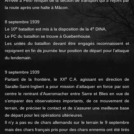
Arrivée à Petit-Tenquin de la section de transport qui a rejoint par
la route après une halte à Mâcon.
8 septembre 1939
e
e
Le 10
bataillon est mis à la disposition de la 4
DINA,
Le PC du bataillon se trouve à Guebenhouse.
Les unités du bataillon devant être engagés reconnaissent et
rejoignent en fin de journée leur position de départ pour l’attaque
du lendemain.
9 septembre 1939
e
Partant de la frontière, le XX
C.A. agissant en direction de
Saralle-Saint-Ingbert a pour mission d’attaquer en force par son
centre le rentrant d’Auersmacher entre Sarre et Blies en vue de
s’emparer des observatoires importants, de ce mouvement de
terrain, de préciser le contact et de s’assurer une meilleure base
de départ pour les opérations ultérieures.
Il n’y a pas eu de chars allemands sur le terrain le 9 septembre
mais des chars français pris pour des chars ennemis ont été tirés