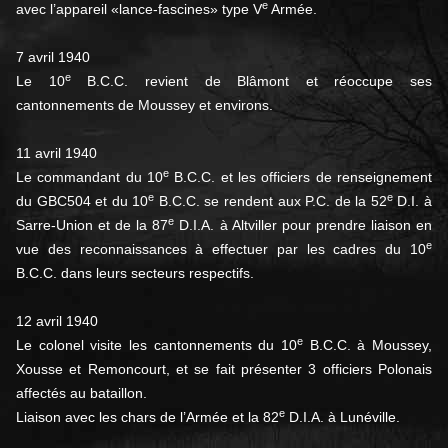
e
avec l’appareil «lance-fascines» type V
Armée.
7 avril 1940
e
Le 10
B.C.C. revient de Blâmont et réoccupe ses
cantonnements de Moussey et environs.
11 avril 1940
e
Le commandant du 10
B.C.C. et les officiers de renseignement
e
e
du GBC504 et du 10
B.C.C. se rendent aux P.C. de la 52
D.I. à
e
Sarre-Union et de la 87
D.I.A. à Altviller pour prendre liaison en
e
vue des reconnaissances à effectuer par les cadres du 10
B.C.C. dans leurs secteurs respectifs.
12 avril 1940
e
Le colonel visite les cantonnements du 10
B.C.C. à Moussey,
Xousse et Remoncourt, et se fait présenter 3 officiers Polonais
affectés au bataillon.
e
Liaison avec les chars de l’Armée et la 82
D.I.A. à Lunéville.