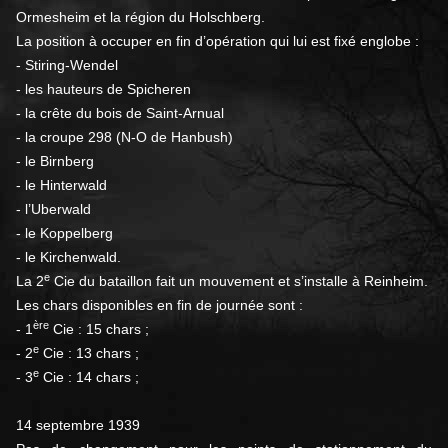
Ormesheim et la région du Holschberg.
La position à occuper en fin d’opération qui lui est fixé englobe :
- Stiring-Wendel
- les hauteurs de Spicheren
- la crête du bois de Saint-Arnual
- la croupe 298 (N-O de Hanbush)
- le Birnberg
- le Hinterwald
- l’Uberwald
- le Koppelberg
- le Kirchenwald.
e
La 2
Cie du bataillon fait un mouvement et s’installe à Reinheim.
Les chars disponibles en fin de journée sont :
ère
- 1
Cie : 15 chars ;
e
- 2
Cie : 13 chars ;
e
- 3
Cie : 14 chars ;
14 septembre 1939