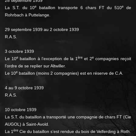
28 septembre 1939
e
e
La S.T. du 10
bataillon transporte 6 chars FT du 510
de
Rohrbach à Puttelange.
29 septembre 1939 au 2 octobre 1939
R.A.S.
3 octobre 1939
e
ère
e
Le 10
bataillon à l’exception de la 1
et 2
compagnies reçoit
l’ordre de se replier sur Altwiller.
e
Le 10
bataillon (moins 2 compagnies) est en réserve de C.A.
4 au 9 octobre 1939
R.A.S.
10 octobre 1939
La S.T. du bataillon a transporté une compagnie de chars FT (Cie
AUGOL) à Saint-Avold.
ère
La 1
Cie du bataillon s’est rendue du bois de Velferding à Roth.