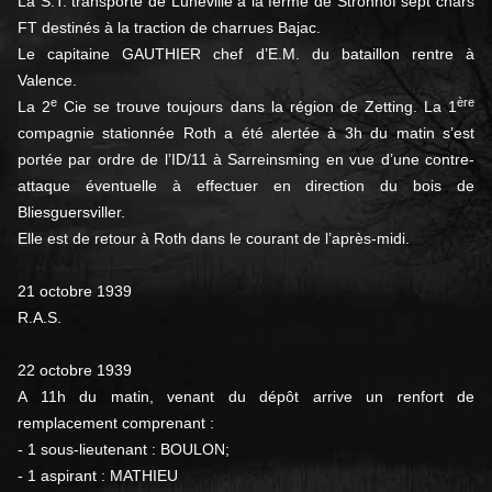
La S.T. transporte de Lunéville à la ferme de Strohhof sept chars
FT destinés à la traction de charrues Bajac.
Le capitaine GAUTHIER chef d’E.M. du bataillon rentre à
Valence.
e
ère
La 2
Cie se trouve toujours dans la région de Zetting. La 1
compagnie stationnée Roth a été alertée à 3h du matin s’est
portée par ordre de l’ID/11 à Sarreinsming en vue d’une contre-
attaque éventuelle à effectuer en direction du bois de
Bliesguersviller.
Elle est de retour à Roth dans le courant de l’après-midi.
21 octobre 1939
R.A.S.
22 octobre 1939
A 11h du matin, venant du dépôt arrive un renfort de
remplacement comprenant :
- 1 sous-lieutenant : BOULON;
- 1 aspirant : MATHIEU