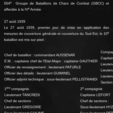
e
504
Groupe de Bataillons de Chars de Combat (GBCC) et
e
affectée à la IV
Armée.
27 août 1939
Le 27 août 1939, premier jour de mise en application des
e
mesures de couverture générale et couverture du Sud-Est, le 10
bataillon est mis sur pied :
Compagn
Chef de bataillon : commandant AUSSENAR
Capita
E.M. : capitaine chef de l’Etat-Major : capitaine GAUTHIER
Lieuten
Officier de renseignement : lieutenant PATURLE
Lieuten
Officier des détails : lieutenant GUIMINEL
Lieuten
Officier adjoint technique : sous-lieutenant PELLISTRANDI
Section
ère
e
1
compagnie
2
compagnie
Lieutenant TANCREDI
Capitaine LEFORT
Chef de sections :
Chef de sections :
Lieutenant GREGOIRE
Sous-lieutenant H