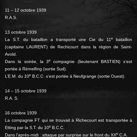
11 – 12 octobre 1939
R.A.S.
13 octobre 1939
e
La S.T. du bataillon a transporté une Cie du 11
bataillon
(capitaine LAURENT) de Rechicourt dans la région de Saint-
Avold.
e
Dans la soirée, la 3
compagnie (lieutenant BASTIEN) s’est
portée à Rémelfing (sortie Sud).
e
L’E.M. du 10
B.C.C. s’est portée à Neufgrange (sortie Ouest).
14 – 15 octobre 1939
R.A. S.
16 octobre 1939
La compagnie FT qui se trouvait à Richecourt est transportée à
e
Etting par la S.T. du 10
B.C.C.
e
Dans l’après-midi : attaque par surprise sur le front du XX
C.A.