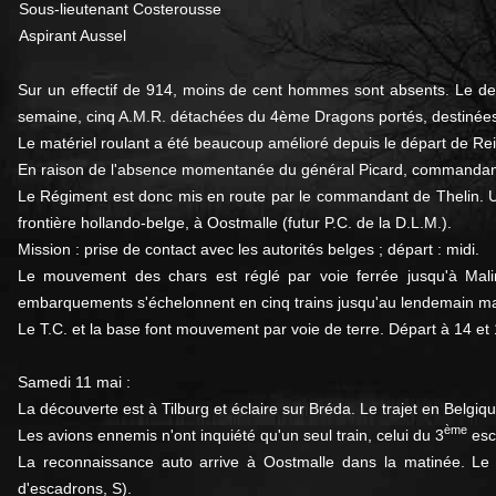
Sous-lieutenant Costerousse
Aspirant Aussel
Sur un effectif de 914, moins de cent hommes sont absents. Le de
semaine, cinq A.M.R. détachées du 4ème Dragons portés, destinées à f
Le matériel roulant a été beaucoup amélioré depuis le départ de Rei
En raison de l'absence momentanée du général Picard, commandant l
Le Régiment est donc mis en route par le commandant de Thelin. Un
frontière hollando-belge, à Oostmalle (futur P.C. de la D.L.M.).
Mission : prise de contact avec les autorités belges ; départ : midi.
Le mouvement des chars est réglé par voie ferrée jusqu'à Mal
embarquements s'échelonnent en cinq trains jusqu'au lendemain ma
Le T.C. et la base font mouvement par voie de terre. Départ à 14 et
Samedi 11 mai :
La découverte est à Tilburg et éclaire sur Bréda. Le trajet en Belgiq
ème
Les avions ennemis n'ont inquiété qu'un seul train, celui du 3
esca
La reconnaissance auto arrive à Oostmalle dans la matinée. Le 
d'escadrons, S).