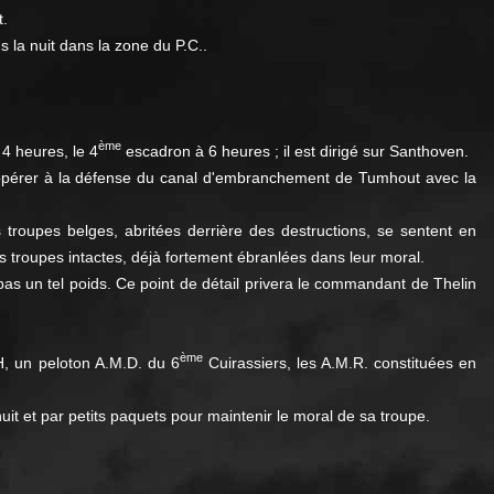
t.
 la nuit dans la zone du P.C..
ème
4 heures, le 4
escadron à 6 heures ; il est dirigé sur Santhoven.
coopérer à la défense du canal d'embranchement de Tumhout avec la
 troupes belges, abritées derrière des destructions, se sentent en
s troupes intactes, déjà fortement ébranlées dans leur moral.
pas un tel poids. Ce point de détail privera le commandant de Thelin
ème
H, un peloton A.M.D. du 6
Cuirassiers, les A.M.R. constituées en
it et par petits paquets pour maintenir le moral de sa troupe.