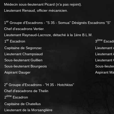
Médecin sous-lieutenant Picard (n'a pas rejoint).
Lieutenant Renaud, officier mécanicien.
er
1
Groupe d'Escadrons - "S 35 - Somua" Désignés Escadrons "S"
Chef d'escadrons Vertier.
Lieutenant Raynaud-Lacroze, détaché à la 1ère B.L.M.
er
ème
1
Escadron
3
Escad
Capitaine de Segonzac
Lieutenant
Lieutenant Champsiaud
Lieutenant 
Sous-lieutenant Guillien
Lieutenant
Sous-lieutenant Bourgeois
Sous-lieut
Aspirant Dauger
Aspirant M
e
2
Groupe d'Escadrons - "H 35 - Hotchkiss"
Chef d'escadrons de Thelin
ème
2
Escadron
Capitaine de Chatellus
Lieutenant de la Morsanglière