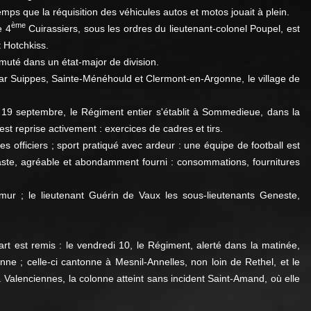
ps que la réquisition des véhicules autos et motos jouait à plein.
ème
e 4
Cuirassiers, sous les ordres du lieutenant-colonel Poupel, est
t Hotchkiss.
muté dans un état-major de division.
 par Suippes, Sainte-Ménéhould et Clermont-en-Argonne, le village de
 19 septembre, le Régiment entier s'établit à Sommedieue, dans la
st reprise activement : exercices de cadres et tirs.
 officiers ; sport pratiqué avec ardeur : une équipe de football est
vaste, agréable et abondamment fourni : consommations, fournitures
mur ; le lieutenant Guérin de Vaux les sous-lieutenants Geneste,
 est remis : le vendredi 10, le Régiment, alerté dans la matinée,
ne ; celle-ci cantonne à Mesnil-Annelles, non loin de Rethel, et le
. Valenciennes, la colonne atteint sans incident Saint-Amand, où elle