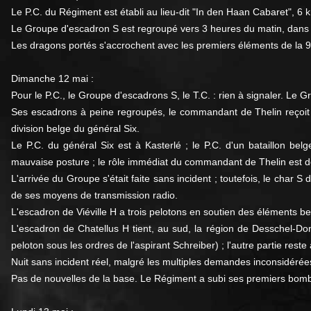
Le P.C. du Régiment est établi au lieu-dit "In den Haan Cabaret", 6 
Le Groupe d'escadron S est regroupé vers 3 heures du matin, dans le
Les dragons portés s'accrochent avec les premiers éléments de la 9
Dimanche 12 mai :
Pour le P.C., le Groupe d'escadrons S, le T.C. : rien à signaler. 
Ses escadrons à peine regroupés, le commandant de Thelin reçoit 
division belge du général Six.
Le P.C. du général Six est à Kasterlé ; le P.C. d'un bataillon be
mauvaise posture ; le rôle immédiat du commandant de Thelin est de 
L'arrivée du Groupe s'était faite sans incident ; toutefois, le cha
de ses moyens de transmission radio.
L'escadron de Viéville H a trois pelotons en soutien des éléments b
L'escadron de Chatellus H tient, au sud, la région de Desschel-Do
peloton sous les ordres de l'aspirant Schreiber) ; l'autre partie rest
Nuit sans incident réel, malgré les multiples demandes inconsidérées
Pas de nouvelles de la base. Le Régiment a subi ses premiers bom