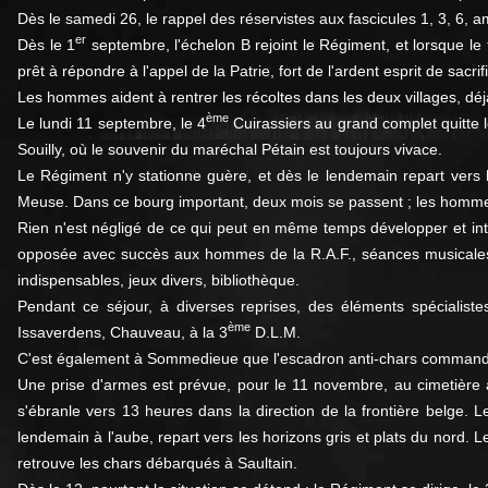
Dès le samedi 26, le rappel des réservistes aux fascicules 1, 3, 6,
er
Dès le 1
septembre, l'échelon B rejoint le Régiment, et lorsque le
prêt à répondre à l'appel de la Patrie, fort de l'ardent esprit de s
Les hommes aident à rentrer les récoltes dans les deux villages, dé
ème
Le lundi 11 septembre, le 4
Cuirassiers au grand complet quitte l
Souilly, où le souvenir du maréchal Pétain est toujours vivace.
Le Régiment n'y stationne guère, et dès le lendemain repart vers
Meuse. Dans ce bourg important, deux mois se passent ; les hommes tro
Rien n'est négligé de ce qui peut en même temps développer et intér
opposée avec succès aux hommes de la R.A.F., séances musicales et
indispensables, jeux divers, bibliothèque.
Pendant ce séjour, à diverses reprises, des éléments spécialist
ème
Issaverdens, Chauveau, à la 3
D.L.M.
C'est également à Sommedieue que l'escadron anti-chars commandé p
Une prise d'armes est prévue, pour le 11 novembre, au cimetière 
s'ébranle vers 13 heures dans la direction de la frontière belge. 
lendemain à l'aube, repart vers les horizons gris et plats du nord. 
retrouve les chars débarqués à Saultain.