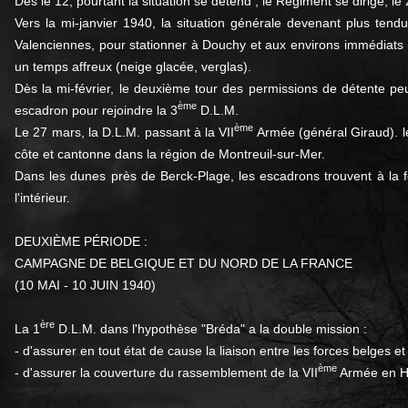
Dès le 12, pourtant la situation se détend ; le Régiment se dirige, l
Vers la mi-janvier 1940, la situation générale devenant plus tendu
Valenciennes, pour stationner à Douchy et aux environs immédiats (N
un temps affreux (neige glacée, verglas).
Dès la mi-février, le deuxième tour des permissions de détente pe
ème
escadron pour rejoindre la 3
D.L.M.
ème
Le 27 mars, la D.L.M. passant à la VII
Armée (général Giraud). le
côte et cantonne dans la région de Montreuil-sur-Mer.
Dans les dunes près de Berck-Plage, les escadrons trouvent à la f
l'intérieur.
DEUXIÈME PÉRIODE :
CAMPAGNE DE BELGIQUE ET DU NORD DE LA FRANCE
(10 MAI - 10 JUIN 1940)
ère
La 1
D.L.M. dans l'hypothèse "Bréda" a la double mission :
- d'assurer en tout état de cause la liaison entre les forces belges e
ème
- d'assurer la couverture du rassemblement de la VII
Armée en Hol