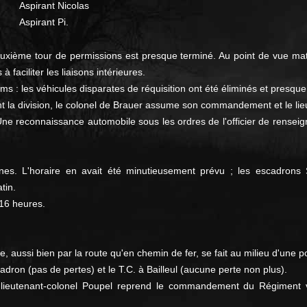
Aspirant Nicolas
Aspirant Pi.
uxième tour de permissions est presque terminé. Au point de vue maté
aciliter les liaisons intérieures.
ms : les véhicules disparates de réquisition ont été éliminés et presqu
a division, le colonel de Brauer assume son commandement et le lieut
e reconnaissance automobile sous les ordres de l'officier de renseig
ines. L'horaire en avait été minutieusement prévu ; les escadr
tin.
 16 heures.
ue, aussi bien par la route qu'en chemin de fer, se fait au milieu d'une
dron (pas de pertes) et le T.C. à Bailleul (aucune perte non plus).
lieutenant-colonel Poupel reprend le commandement du Régiment ver