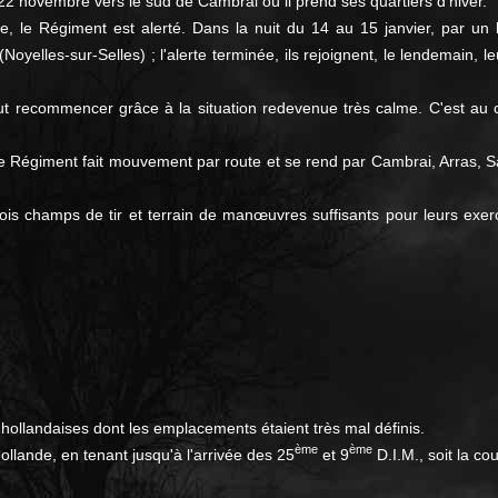
e 22 novembre vers le sud de Cambrai où il prend ses quartiers d'hiver.
e, le Régiment est alerté. Dans la nuit du 14 au 15 janvier, par un 
oyelles-sur-Selles) ; l'alerte terminée, ils rejoignent, le lendemain, 
ut recommencer grâce à la situation redevenue très calme. C'est au c
 Régiment fait mouvement par route et se rend par Cambrai, Arras, Sain
ois champs de tir et terrain de manœuvres suffisants pour leurs exerc
t hollandaises dont les emplacements étaient très mal définis.
ème
ème
lande, en tenant jusqu'à l'arrivée des 25
et 9
D.I.M., soit la co