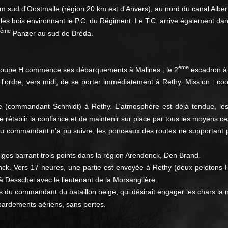
km sud d'Oostmalle (région 20 km est d'Anvers), au nord du canal Alber
s bois environnant le P.C. du Régiment. Le T.C. arrive également dans
ème
Panzer au sud de Bréda.
ème
Le Groupe H commence ses débarquements à Malines ; le 2
escadron à 
l'ordre, vers midi, de se porter immédiatement à Rethy. Mission : 
lge (commandant Schmidt) à Rethy. L'atmosphère est déjà tendue, les
rétablir la confiance et de maintenir sur place par tous les moyens ce
r S du commandant n'a pu suivre, les ponceaux des routes ne supportant 
elges barrant trois points dans la région Arendonck, Den Brand.
nck. Vers 17 heures, une partie est envoyée à Rethy (deux pelotons 
e à Desschel avec le lieutenant de la Morsanglière.
 du commandant du bataillon belge, qui désirait engager les chars la nu
bardements aériens, sans pertes.