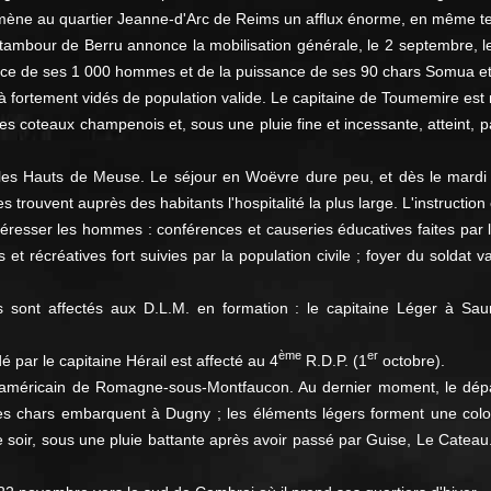
 amène au quartier Jeanne-d'Arc de Reims un afflux énorme, en même tem
 tambour de Berru annonce la mobilisation générale, le 2 septembre, l
acrifice de ses 1 000 hommes et de la puissance de ses 90 chars Somua e
jà fortement vidés de population valide. Le capitaine de Toumemire est 
es coteaux champenois et, sous une pluie fine et incessante, atteint,
 les Hauts de Meuse. Le séjour en Woëvre dure peu, et dès le mardi
uvent auprès des habitants l'hospitalité la plus large. L'instruction e
esser les hommes : conférences et causeries éducatives faites par les
 récréatives fort suivies par la population civile ; foyer du soldat 
es sont affectés aux D.L.M. en formation : le capitaine Léger à Sau
ème
er
ar le capitaine Hérail est affecté au 4
R.D.P. (1
octobre).
américain de Romagne-sous-Montfaucon. Au dernier moment, le départ
Les chars embarquent à Dugny ; les éléments légers forment une colon
Le soir, sous une pluie battante après avoir passé par Guise, Le Cateau