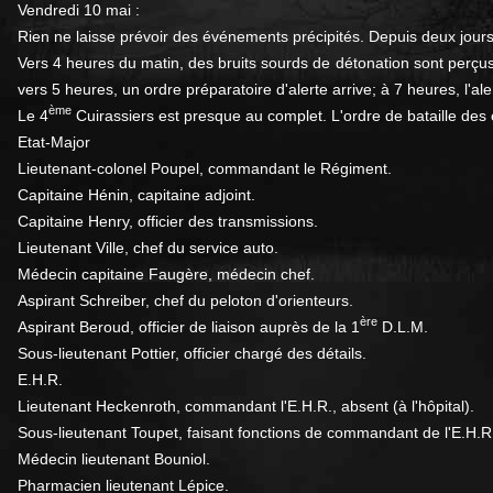
Vendredi 10 mai :
Rien ne laisse prévoir des événements précipités. Depuis deux jours
Vers 4 heures du matin, des bruits sourds de détonation sont perç
vers 5 heures, un ordre préparatoire d'alerte arrive; à 7 heures, l'
ème
Le 4
Cuirassiers est presque au complet. L'ordre de bataille des 
Etat-Major
Lieutenant-colonel Poupel, commandant le Régiment.
Capitaine Hénin, capitaine adjoint.
Capitaine Henry, officier des transmissions.
Lieutenant Ville, chef du service auto.
Médecin capitaine Faugère, médecin chef.
Aspirant Schreiber, chef du peloton d'orienteurs.
ère
Aspirant Beroud, officier de liaison auprès de la 1
D.L.M.
Sous-lieutenant Pottier, officier chargé des détails.
E.H.R.
Lieutenant Heckenroth, commandant l'E.H.R., absent (à l'hôpital).
Sous-lieutenant Toupet, faisant fonctions de commandant de l'E.H.R
Médecin lieutenant Bouniol.
Pharmacien lieutenant Lépice.