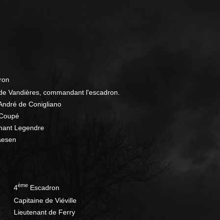
ron
 de Vandières, commandant l'escadron.
André de Conigliano
 Coupé
enant Legendre
aesen
ème
4
Escadron
Capitaine de Viéville
Lieutenant de Ferry