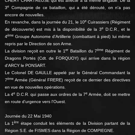
CHERY CHARTREUSE qui est affecté à la même Brigade. De la
e
3
Compagnie de ce bataillon, qui a été dérouté, on n'a pas
encore de nouvelles.
e
En revanche, dans la journée du 21, le 10
Cuirassiers (Régiment
e
de découverte) est mis à la disponibilité de la 3
D.C.R., et le
ème
4
Groupe Autonome d'Artillerie (combattant à pied) lui même
repris par le Direction de son Arme.
er
ème
La division reçoit en outre le 1
Bataillon du 7
Régiment de
Dragons Portés (Cdt. de FORQUOY) qui arrive dans la région
d'ARCY le PONSART.
Le Colonel DE GAULLE appelé par le Général Commandant la
ème
7
Armée (Général FRERE) reçoit de ce dernier des directives
en vue de nouvelles opérations.
e
e
La 4
D.C.R. qui passe aux ordres de la 7
Armée, doit se mettre
en route d'urgence vers l'Ouest.
Journée du 22 Mai 1940
ère
La 1
étape conduit les éléments de la Division partant de la
Région S.E. de FISMES dans la Région de COMPIEGNE.