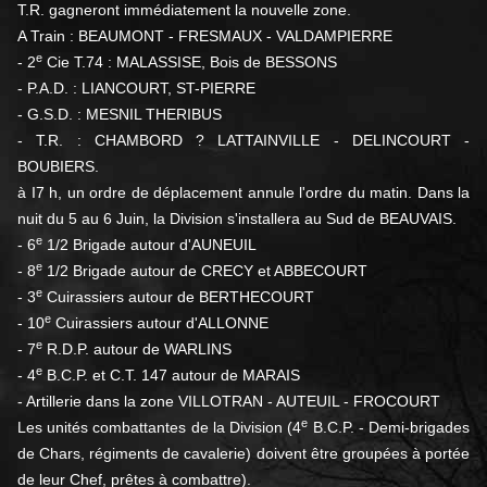
T.R. gagneront immédiatement la nouvelle zone.
A Train : BEAUMONT - FRESMAUX - VALDAMPIERRE
e
- 2
Cie T.74 : MALASSISE, Bois de BESSONS
- P.A.D. : LIANCOURT, ST-PIERRE
- G.S.D. : MESNIL THERIBUS
- T.R. : CHAMBORD ? LATTAINVILLE - DELINCOURT -
BOUBIERS.
à I7 h, un ordre de déplacement annule l'ordre du matin. Dans la
nuit du 5 au 6 Juin, la Division s'installera au Sud de BEAUVAIS.
e
- 6
1/2 Brigade autour d'AUNEUIL
e
- 8
1/2 Brigade autour de CRECY et ABBECOURT
e
- 3
Cuirassiers autour de BERTHECOURT
e
- 10
Cuirassiers autour d'ALLONNE
e
- 7
R.D.P. autour de WARLINS
e
- 4
B.C.P. et C.T. 147 autour de MARAIS
- Artillerie dans la zone VILLOTRAN - AUTEUIL - FROCOURT
e
Les unités combattantes de la Division (4
B.C.P. - Demi-brigades
de Chars, régiments de cavalerie) doivent être groupées à portée
de leur Chef, prêtes à combattre).