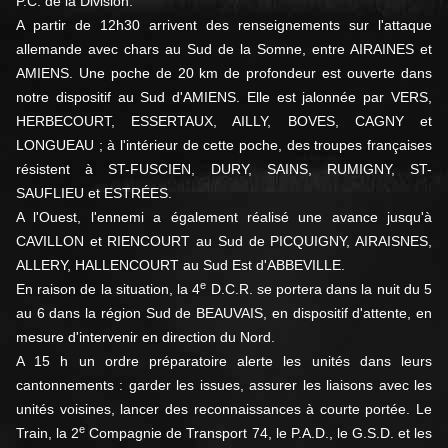
P.C. de la Division.
A partir de 12h30 arrivent des renseignements sur l'attaque
allemande avec chars au Sud de la Somne, entre AIRAINES et
AMIENS. Une poche de 20 km de profondeur est ouverte dans
notre dispositif au Sud d'AMIENS. Elle est jalonnée par VERS,
HERBECOURT, ESSERTAUX, AILLY, BOVES, CAGNY et
LONGUEAU ; à l'intérieur de cette poche, des troupes françaises
résistent à ST-FUSCIEN, DURY, SAINS, RUMIGNY, ST-
SAUFLIEU et ESTRÉES.
A l'Ouest, l'ennemi a également réalisé une avance jusqu'à
CAVILLON et RIENCOURT au Sud de PICQUIGNY, AIRAISNES,
ALLERY, HALLENCOURT au Sud Est d'ABBEVILLE.
e
En raison de la situation, la 4
D.C.R. se portera dans la nuit du 5
au 6 dans la région Sud de BEAUVAIS, en dispositif d'attente, en
mesure d'intervenir en direction du Nord.
A 15 h un ordre préparatoire alerte les unités dans leurs
cantonnements : garder les issues, assurer les liaisons avec les
unités voisines, lancer des reconnaissances à courte portée. Le
e
Train, la 2
Compagnie de Transport 74, le P.A.D., le G.S.D. et les