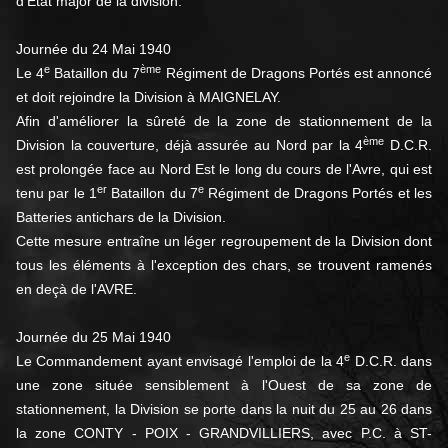
d'Etat major de la division.
Journée du 24 Mai 1940
e
ème
Le 4
Bataillon du 7
Régiment de Dragons Portés est annoncé
et doit rejoindre la Division à MAIGNELAY.
Afin d'améliorer la sûreté de la zone de stationnement de la
ème
Division la couverture, déjà assurée au Nord par la 4
D.C.R.
est prolongée face au Nord Est le long du cours de l'Avre, qui est
er
e
tenu par le 1
Bataillon du 7
Régiment de Dragons Portés et les
Batteries antichars de la Division.
Cette mesure entraîne un léger regroupement de la Division dont
tous les éléments à l'exception des chars, se trouvent ramenés
en deçà de l'AVRE.
Journée du 25 Mai 1940
e
Le Commandement ayant envisagé l'emploi de la 4
D.C.R. dans
une zone située sensiblement à l'Ouest de sa zone de
stationnement, la Division se porte dans la nuit du 25 au 26 dans
la zone CONTY - POIX - GRANDVILLIERS, avec P.C. à ST-