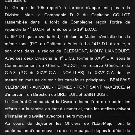
Cuirassiers.
Le Groupe de 105 reporté à l'arrière n'appartient plus à la
Division. Mais la Compagnie D 2 du Capitaine COLLOT
rassemblée dans la forêt de Compiègne reçoit l'ordre de
e
e
rejoindre la 4
D.C.R. et renforcera le 19
B.C.C.
e
La 85
D.I. qui arrive du Sud, le 6 Juin au Matin ; s'installe dans la
e
même zone (P.C. au Château d'Auteuil). La 241
D.I. à droite, a
son gros dans la région de CLERMONT, MOUY LIANCOURT.
e
e
Avec ces deux Divisions la 4
D.C.r. forme le XXV
C.A. sous le
Commandement du Général AUDOT, en réserve Générale de
e
e
G.A.3. (P.C. du XXV
C.A. - NOAILLES). Le XXV
C.A. doit se
mettre en mesure de tenir les carrefours principaux : BEAUVAIS
CLERMONT - AUNEUIL - HERMES - PONT SAINT MAXENCE, et
d'intervenir en Direction de BRETEUIL et SAINT JUST.
Le Général Commandant la Division donne l'ordre de porter les
efforts sur la remise en état du matériel, tous les ateliers doivent
s'installer et travailler avec tous leurs moyens.
Au cours du déjeuner les Officiers de l'Etat-Major ont la
confirmation d'une nouvelle qui se propageait depuis le début de