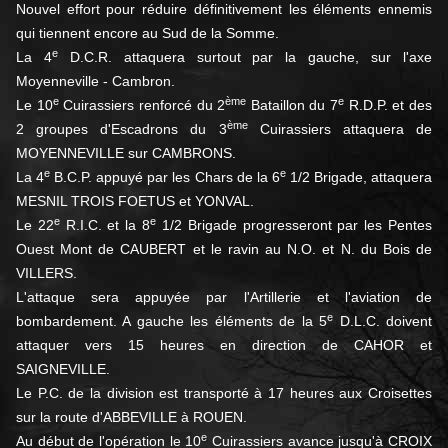
Nouvel effort pour réduire définitivement les éléments ennemis
qui tiennent encore au Sud de la Somme.
e
La 4
D.C.R. attaquera surtout par la gauche, sur l'axe
Moyenneville - Cambron.
e
ème
e
Le 10
Cuirassiers renforcé du 2
Bataillon du 7
R.D.P. et des
ème
2 groupes d'Escadrons du 3
Cuirassiers attaquera de
MOYENNEVILLE sur CAMBRONS.
e
e
La 4
B.C.P. appuyé par les Chars de la 6
1/2 Brigade, attaquera
MESNIL TROIS FOETUS et YONVAL.
e
e
Le 22
R.I.C. et la 8
1/2 Brigade progresseront par les Pentes
Ouest Mont de CAUBERT et le ravin au N.O. et N. du Bois de
VILLERS.
L'attaque sera appuyée par l'Artillerie et l'aviation de
e
bombardement. A gauche les éléments de la 5
D.L.C. doivent
attaquer vers 15 heures en direction de CAHOR et
SAIGNEVILLE.
Le P.C. de la division est transporté à 17 heures aux Croisettes
sur la route d'ABBEVILLE à ROUEN.
e
Au début de l'opération le 10
Cuirassiers avance jusqu'à CROIX