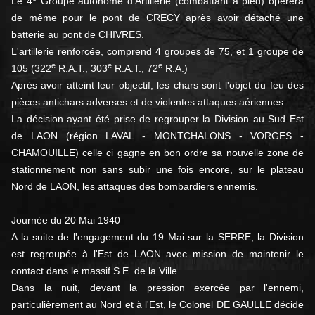
Le 4
Groupe autonome d'Artillerie (combattant à pied) opérera
de même pour le pont de CRECY après avoir détaché une
batterie au pont de CHIVRES.
L'artillerie renforcée, comprend 4 groupes de 75, et 1 groupe de
e
e
e
105 (322
R.A.T., 303
R.A.T., 72
R.A.)
Après avoir atteint leur objectif, les chars sont l'objet du feu des
pièces antichars adverses et de violentes attaques aériennes.
La décision ayant été prise de regrouper la Division au Sud Est
de LAON (région LAVAL - MONTCHALONS - VORGES -
CHAMOUILLE) celle ci gagne en bon ordre sa nouvelle zone de
stationnement non sans subir une fois encore, sur le plateau
Nord de LAON, les attaques des bombardiers ennemis.
Journée du 20 Mai 1940
A la suite de l'engagement du 19 Mai sur la SERRE, la Division
est regroupée à l'Est de LAON avec mission de maintenir le
contact dans le massif S.E. de la Ville.
Dans la nuit, devant la pression exercée par l'ennemi,
particulièrement au Nord et à l'Est, le Colonel DE GAULLE décide