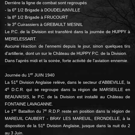
Derrière la ligne de combat sont regroupés
e
- la 6
1/2 Brigade à DOUDELAINVILLE
e
- la 8
1/2 Brigade à FRUCOURT
e
- le 3
Cuirassiers à GREBAULT MESNIL
Le P.C. de la Division est transféré dans la journée de HUPPY à
MERELESSART.
Aucune réaction de l'ennemi depuis le jour, sinon quelques tirs
d'artillerie, dont un sur le Château de HUPPY P.C. de la Division.
Dans l'après midi et la soirée, forte activité de l'aviation ennemie.
er
Journée du 1
JUIN 1940
e
La 51
Division Anglaise relève, dans le secteur d'ABBEVILLE, la
e
4
D.C.R. qui se regroupe dans la région de MARSEILLE en
BEAUVAISIS, le P.C. de la Division est installé au Château de
FONTAINE LAVAGANNE.
er
e
Le 1
Bataillon du 7
R.D.P. reste en position dans la région de
MAREUIL CAUBERT - BRAY LES MAREUIL, ERONDELLE, à la
e
disposition de la 51
Division Anglaise, jusque dans la nuit du 2
au 3 Juin.