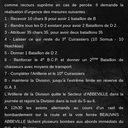
comme recours suprême en cas de percée. Il demande la
réalisation d'urgence des mesures suivantes :
1 - Recevoir 10 chars B pour avoir 1 bataillon de B
2 - Rendre tous les D 2 existant pour avoir 2 Bataillons de D 2.
3 - Attribuer 35 chars 35, pour avoir deux bataillons 35
e
4 - Laisser ce qui reste du 3
Cuirassiers (10 Somua - 10
Hotchkiss)
5 - Donner 1 Bataillon de D 2.
e
ème
6 - Renforcer le 4
B.C.P. et donner un 2
Bataillon de
chasseurs avec moyens de transport
e
7 - Compléter l'Artillerie et le 10
Cuirassiers
8 - maintenir la Division, jusqu'à l'extrême limite en réserve de
G.A. 3.
L'Artillerie de la Division quitte le Secteur d'ABBEVILLE dans la
journée et rejoint la Division dans la nuit du 5 au 6.
A 12h30 les avions allemands au cours d'un raid de
bombardement sur la route et la voie ferrée BEAUVAIS -
ABBEVILLE lâchent plusieurs bombes aux abords immédiats du