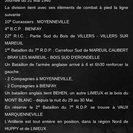
Journée du 31 Mai 1940
La division tient avec ses éléments de combat à pied la ligne
suivante :
e
10
Cuirassiers : MOYENNEVILLE
e
4
B.C.P. : BlENFAY
e
22
R.I.C. : Partie Sud du Bois de VILLERS - VILLERS SUR
MAREUIL
er
e
1
Bataillon du 7
R.D.P. ; Carrefour Sud de MAREUIL CAUBERT
- BRAY LES MAREUIL - BOIS SUD D'ERONDELLE .
Un Bataillon de l'armée anglaise arrivé à 4 et 6h30 renforcer la
gauche.
- 2 Compagnies à MOYENNEVILLE,
- 2 Compagnies à BIENFAY.
Un bataillon anglais tient BEHEN, un autre LIMEUX et le bois du
MONT BLANC - depuis la nuit du 29 au 30 Mai.
e
e
En réserve le 2
Bataillon du 7
R.D.P. se trouve à VAUX
MARQUENNEVILLE
L'Artillerie est tout entière en position, dans la région Nord de
HUPPY et de LIMEUX.