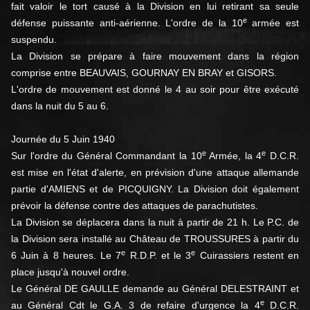
fait valoir le tort causé à la Division en lui retirant sa seule
e
défense puissante anti-aérienne. L'ordre de la 10
armée est
suspendu.
La Division se prépare à faire mouvement dans la région
comprise entre BEAUVAIS, GOURNAY EN BRAY et GISORS.
L'ordre de mouvement est donné le 4 au soir pour être exécuté
dans la nuit du 5 au 6.
Journée du 5 Juin 1940
e
e
Sur l'ordre du Général Commandant la 10
Armée, la 4
D.C.R.
est mise en l'état d'alerte, en prévision d'une attaque allemande
partie d'AMIENS et de PICQUIGNY. La Division doit également
prévoir la défense contre des attaques de parachutistes.
La Division se déplacera dans la nuit à partir de 21 h. Le P.C. de
la Division sera installé au Château de TROUSSURES à partir du
e
e
6 Juin à 8 heures. Le 7
R.D.P. et le 3
Cuirassiers restent en
place jusqu'à nouvel ordre.
Le Général DE GAULLE demande au Général DELESTRAINT et
e
au Général Cdt le G.A. 3 de refaire d'urgence la 4
D.C.R.