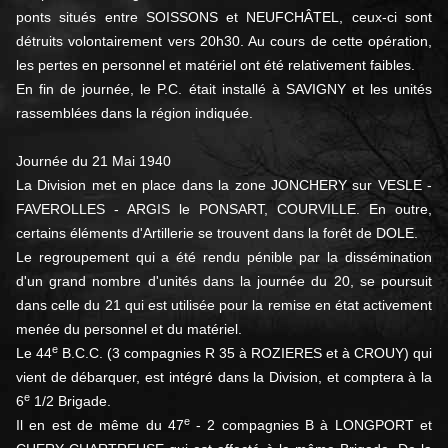
ponts situés entre SOISSONS et NEUFCHÂTEL, ceux-ci sont
détruits volontairement vers 20h30. Au cours de cette opération,
les pertes en personnel et matériel ont été relativement faibles.
En fin de journée, le P.C. était installé à SAVIGNY et les unités
rassemblées dans la région indiquée.
Journée du 21 Mai 1940
La Division met en place dans la zone JONCHERY sur VESLE -
FAVEROLLES - ARGIS le PONSART, COURVILLE. En outre,
certains éléments d'Artillerie se trouvent dans la forêt de DOLE.
Le regroupement qui a été rendu pénible par la dissémination
d'un grand nombre d'unités dans la journée du 20, se poursuit
dans celle du 21 qui est utilisée pour la remise en état activement
menée du personnel et du matériel.
e
Le 44
B.C.C. (3 compagnies R 35 à ROZIERES et à CROUY) qui
vient de débarquer, est intégré dans la Division, et comptera à la
e
6
1/2 Brigade.
e
Il en est de même du 47
- 2 compagnies B à LONGPORT et