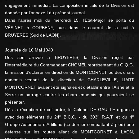
engagement immédiat. La composition initiale de la Division est
donnée par l'annexe I du présent journal.
Dans l'après midi du mercredi 15, l'Etat-Major se porta du
VÉSINET à CORBENY, puis dans le courant de la nuit à
BRUYERES (Sud de LAON).
Journée du 16 Mai 1940
Dés son arrivée à BRUYERES, la Division reçoit par
l'intermédiaire du Commandant CHOMEL représentant du G.Q.G.
la mission d'éclairer en direction de MONTCORNET où des chars
ennemis venant de la direction de CHARLEVILLE, LIART
MONTCORNET avaient été signalés et d'établir entre l'Aisne et la
Serre un barrage contre les chars ennemis qui pourraient se
présenter.
Dès la réception de cet ordre, le Colonel DE GAULLE organisa
e
e
e
avec des éléments du 24
B.C.C. - du 303
R.A.T. et du 4
Groupe Autonome d'Artillerie (ce dernier combattant à pied) une
défense sur les routes allant de MONTCORNET à LAON,