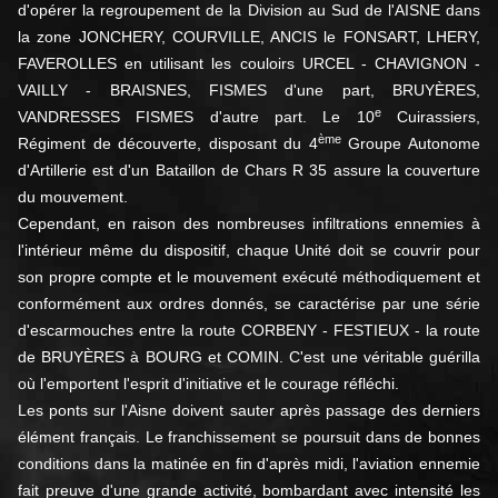
d'opérer la regroupement de la Division au Sud de l'AISNE dans
la zone JONCHERY, COURVILLE, ANCIS le FONSART, LHERY,
FAVEROLLES en utilisant les couloirs URCEL - CHAVIGNON -
VAILLY - BRAISNES, FISMES d'une part, BRUYÈRES,
e
VANDRESSES FISMES d'autre part. Le 10
Cuirassiers,
ème
Régiment de découverte, disposant du 4
Groupe Autonome
d'Artillerie est d'un Bataillon de Chars R 35 assure la couverture
du mouvement.
Cependant, en raison des nombreuses infiltrations ennemies à
l'intérieur même du dispositif, chaque Unité doit se couvrir pour
son propre compte et le mouvement exécuté méthodiquement et
conformément aux ordres donnés, se caractérise par une série
d'escarmouches entre la route CORBENY - FESTIEUX - la route
de BRUYÈRES à BOURG et COMIN. C'est une véritable guérilla
où l'emportent l'esprit d'initiative et le courage réfléchi.
Les ponts sur l'Aisne doivent sauter après passage des derniers
élément français. Le franchissement se poursuit dans de bonnes
conditions dans la matinée en fin d'après midi, l'aviation ennemie
fait preuve d'une grande activité, bombardant avec intensité les