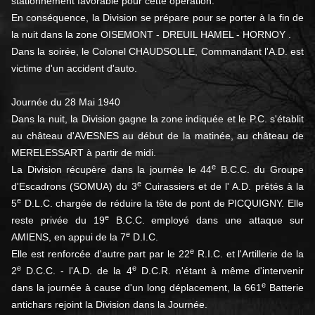
stationnement favorable pour cette opération.
En conséquence, la Division se prépare pour se porter à la fin de
la nuit dans la zone OISEMONT - DREUIL HAMEL - HORNOY .
Dans la soirée, le Colonel CHAUDSOLLE, Commandant l'A.D. est
victime d'un accident d'auto.
Journée du 28 Mai 1940
Dans la nuit, la Division gagne la zone indiquée et le P.C. s'établit
au château d'AVESNES au début de la matinée, au château de
MERELESSART à partir de midi.
e
La Division récupère dans la journée le 44
B.C.C. du Groupe
e
d'Escadrons (SOMUA) du 3
Cuirassiers et de l' A.D. prêtés à la
e
5
D.L.C. chargée de réduire la tête de pont de PICQUIGNY. Elle
e
reste privée du 19
B.C.C. employé dans une attaque sur
e
AMIENS, en appui de la 7
D.I.C.
e
Elle est renforcée d'autre part par le 22
R.I.C. et l'Artillerie de la
e
e
2
D.C.C. - l'A.D. de la 4
D.C.R. n'étant à même d'intervenir
e
dans la journée à cause d'un long déplacement, la 661
Batterie
antichars rejoint la Division dans la Journée.