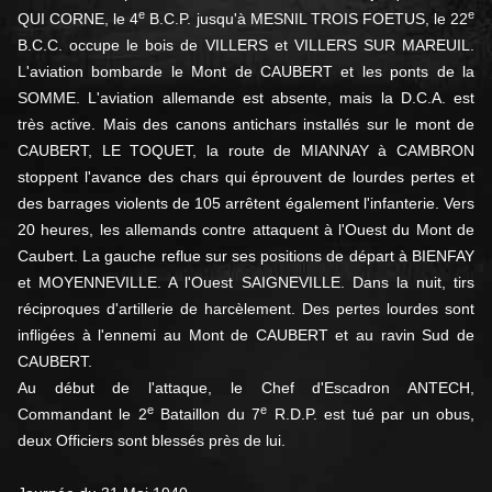
e
e
QUI CORNE, le 4
B.C.P. jusqu'à MESNIL TROIS FOETUS, le 22
B.C.C. occupe le bois de VILLERS et VILLERS SUR MAREUIL.
L'aviation bombarde le Mont de CAUBERT et les ponts de la
SOMME. L'aviation allemande est absente, mais la D.C.A. est
très active. Mais des canons antichars installés sur le mont de
CAUBERT, LE TOQUET, la route de MIANNAY à CAMBRON
stoppent l'avance des chars qui éprouvent de lourdes pertes et
des barrages violents de 105 arrêtent également l'infanterie. Vers
20 heures, les allemands contre attaquent à l'Ouest du Mont de
Caubert. La gauche reflue sur ses positions de départ à BIENFAY
et MOYENNEVILLE. A l'Ouest SAIGNEVILLE. Dans la nuit, tirs
réciproques d'artillerie de harcèlement. Des pertes lourdes sont
infligées à l'ennemi au Mont de CAUBERT et au ravin Sud de
CAUBERT.
Au début de l'attaque, le Chef d'Escadron ANTECH,
e
e
Commandant le 2
Bataillon du 7
R.D.P. est tué par un obus,
deux Officiers sont blessés près de lui.