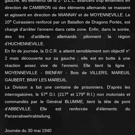
gauche, les éléments de la 2
D.L.C. avancent trop lentement en
direction de CAMBRON où des éléments allemands se massent
et agissent en direction de MIANNAY et de MOYENNEVILLE. Le
e
10
Cuirassiers renforcé par un Bataillon de Dragons Portés, est
chargé d'arrêter l'ennemi dans cette zone. Enfin, dans la soirée,
des tirs d'artillerie allemands pilonnent la région
d'HUCHENNEVILLE.
En fin de journée, la D.C.R. a atteint sensiblement son objectif n°
2 mais découverte sur sa gauche ; elle est en butte à une
réaction assez vive de l'ennemi. Elle tient la ligne :
MOYENNEVILLE - BIENFAY - Bois de VILLERS, MAREUIL
GAUBERT, BRAY LES MAREUIL.
La Division a fait une centaine de prisonniers. D'après les
e
e
e
interrogatoires, le 57
D.I. (217
et 179
R.I.) non motorisés et
commandés par le Général BLUMME, tient la tête de pont
d'ABBEVILLE. Elle est renforcée d'éléments du
Panzerabwehrabtailung.
Journée du 30 mai 1940