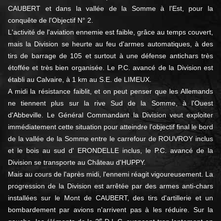
CAUBERT et dans la vallée de la Somme à l'Est, pour la
conquête de l'Objectif N° 2.
L'activité de l'aviation ennemie est faible, grâce au temps couvert,
mais la Division se heurte au feu d'armes automatiques, à des
tirs de barrage de 105 et surtout à une défense antichars très
étoffée et très bien organisée. Le P.C. avancé de la Division est
établi au Calvaire, à 1 km au S.E. de LIMEUX.
A midi la résistance faiblit, et on peut penser que les Allemands
ne tiennent plus sur la rive Sud de la Somme, à l'Ouest
d'Abbeville. Le Général Commandant la Division veut exploiter
immédiatement cette situation pour atteindre l'objectif final le bord
de la vallée de la Somme entre le carrefour de ROUVROY inclus
et le bois au sud d' ERONDELLE inclus, le P.C. avancé de la
Division se transporte au Château d'HUPPY.
Mais au cours de l'après midi, l'ennemi réagit vigoureusement. La
progression de la Division est arrêtée par des armes anti-chars
installées sur le Mont de CAUBERT, des tirs d'artillerie et un
bombardement par avions n'arrivent pas à les réduire. Sur la
e