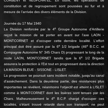
CORBENY et NEUFCHATEL. En outre, les opérations de
constitution et de regroupement sont poussées au fur et à
mesure de l'arrivée des divers éléments de la Division.
Journée du 17 Mai 1940
e
La Division renforcée par le 4
Groupe Autonome d'Artillerie
reçoit la mission de se porter en avant sur l'axe LAON -
MONTCORNET et d'occuper cette dernière localité. L'effort
e
e
principal doit être assuré par la 6
1/2 brigade (46
B.C.C. et
Compagnie Autonome N° 345 Chars D) progressant le long de la
e
route LAON, MONTCORNET tandis que la 6
1/2 Brigade
assurera la protection à l'Est tout en progressant dans la direction
LA MAISON BLEUE - SISSONE - LISLET.
La progression se poursuit sans incident notable, jusqu'au canal
d'assèchement. Dans la deuxième partie, des résistances plus
importantes se révèlent, néanmoins l'objectif est atteint à LISLET
comme à MONTCORNET dont les lisières sont tenues par les
e
Chars. Malheureusement le 4
B.C.P. chargé d'occuper ces
localités, s'étant trouvé retardé dans son transport, ne peut