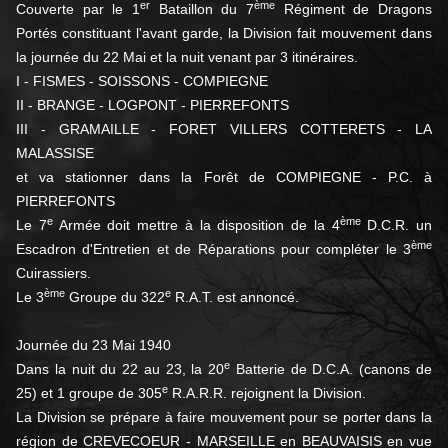
er
ème
Couverte par le 1
Bataillon du 7
Régiment de Dragons
Portés constituant l'avant garde, la Division fait mouvement dans
la journée du 22 Mai et la nuit venant par 3 itinéraires.
I - FISMES - SOISSONS - COMPIEGNE
II - BRANGE - LOGPONT - PIERREFONTS
III - GRAMAILLE - FORET VILLERS COTTERETS - LA
MALASSISE
et va stationner dans la Forêt de COMPIEGNE - P.C. à
PIERREFONTS
e
ème
Le 7
Armée doit mettre à la disposition de la 4
D.C.R. un
ème
Escadron d'Entretien et de Réparations pour compléter le 3
Cuirassiers.
ème
e
Le 3
Groupe du 322
R.A.T. est annoncé.
Journée du 23 Mai 1940
e
Dans la nuit du 22 au 23, la 20
Batterie de D.C.A. (canons de
e
25) et 1 groupe de 305
R.A.R.R. rejoignent la Division.
La Division se prépare à faire mouvement pour se porter dans la
région de CREVECOEUR - MARSEILLE en BEAUVAISIS en vue