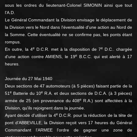
sous les ordres du lieutenant-Colonel SIMONIN ainsi que tout
l'A.D.
Le Général Commandant la Division envisage le déplacement de
la Division vers le Nord dans l'éventualité d'une action au Nord de
la Somme. Cette éventualité ne se confirme pas, les ponts étant
rompus.
e
e
En outre, la 4
D.C.R. met à la disposition de 7
D.C.. chargée
e
d'une action contre AMIENS, le 19
B.C.C. qui est alerté à 17
heures.
Journée du 27 Mai 1940
Deux sections de 47 automoteurs (à 5 pièces) faisant partie de la
e
e
51
Batterie du 10
R.A. et deux sections de D.C.A. (à 3 pièces)
e
armée de 25 (en provenance du 408
R.A.) sont affectées à la
Division, qu'ils rejoignent dans la journée.
e
Ayant décidé d'utiliser la 4
D.C.R. pour la réduction de la tête de
pont d'ABBEVILLE, la Division reçoit vers 17 heures du Général
Commandant l'ARMEE l'ordre de gagner une zone de