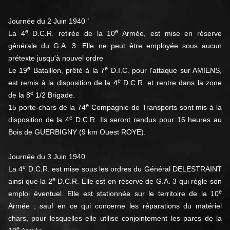
Journée du 2 Juin 1940 `
e
e
La 4
D.C.R. retirée de la 10
Armée, est mise en réserve
générale du G.A. 3. Elle ne peut être employée sous aucun
prétexte jusqu'à nouvel ordre
e
e
Le 19
Bataillon, prêté à la 7
D.I.C. pour l'attaque sur AMIENS,
e
est remis à la disposition de la 4
D.C.R. et rentre dans la zone
e
de la 8
1/2 Brigade.
e
15 porte-chars de la 74
Compagnie de Transports sont mis à la
e
disposition de la 4
D.C.R. Ils seront rendus pour 16 heures au
Bois de GUERBIGNY (9 km Ouest ROYE).
Journée du 3 Juin 1940
e
La 4
D.C.R. est mise sous les ordres du Général DELESTRAINT
e
ainsi que la 2
D.C.R. Elle est en réserve de G.A. 3 qui règle son
e
emploi éventuel. Elle est stationnée sur le territoire de la 10
Armée ; sauf en ce qui concerne les réparations du matériel
chars, pour lesquelles elle utilise conjointement les parcs de la
e