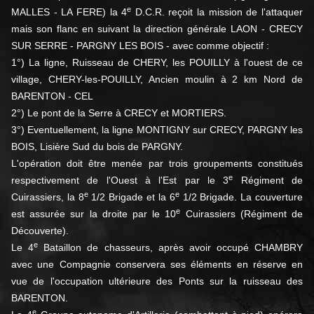
e
MALLES - LA FERE) la 4
D.C.R. reçoit la mission de l'attaquer
mais son flanc en suivant la direction générale LAON - CRECY
SUR SERRE - PARGNY LES BOIS - avec comme objectif :
1°) La ligne, Ruisseau de CHERY, les POUILLY à l'ouest de ce
village, CHERY-les-POUILLY, Ancien moulin à 2 km Nord de
BARENTON - CEL
2°) Le pont de la Serre à CRECY et MORTIERS.
3°) Eventuellement, la ligne MONTIGNY sur CRECY, PARGNY les
BOIS, Lisière Sud du bois de PARGNY.
L'opération doit être menée par trois groupements constitués
e
respectivement de l'Ouest à l'Est par le 3
Régiment de
e
e
Cuirassiers, la 8
1/2 Brigade et la 6
1/2 Brigade. La couverture
e
est assurée sur la droite par le 10
Cuirassiers (Régiment de
Découverte).
e
Le 4
Bataillon de chasseurs, après avoir occupé CHAMBRY
avec une Compagnie conservera ses éléments en réserve en
vue de l'occupation ultérieure des Ponts sur la ruisseau des
BARENTON.
e