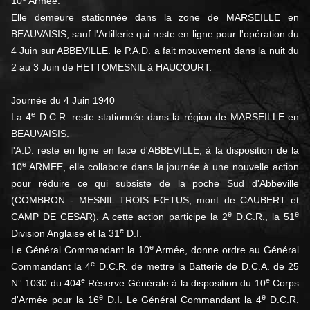
10
Armée.
Elle demeure stationnée dans la zone de MARSEILLE en
BEAUVAISIS, sauf l'Artillerie qui reste en ligne pour l'opération du
4 Juin sur ABBEVILLE. le P.A.D. a fait mouvement dans la nuit du
2 au 3 Juin de HETTOMESNIL à HAUCOURT.
Journée du 4 Juin 1940
e
La 4
D.C.R. reste stationnée dans la région de MARSEILLE en
BEAUVAISIS.
l'A.D. reste en ligne en face d'ABBEVILLE, à la disposition de la
e
10
ARMEE, elle collabore dans la journée à une nouvelle action
pour réduire ce qui subsiste de la poche Sud d'Abbeville
(COMBRON - MESNIL TROIS FŒTUS, mont de CAUBERT et
e
e
CAMP DE CESAR). A cette action participe la 2
D.C.R., la 51
e
Division Anglaise et la 31
D.I.
e
Le Général Commandant la 10
Armée, donne ordre au Général
e
Commandant la 4
D.C.R. de mettre la Batterie de D.C.A. de 25
e
e
N° 1030 du 404
Réserve Générale à la disposition du 10
Corps
e
e
d'Armée pour la 16
D.I. Le Général Commandant la 4
D.C.R.