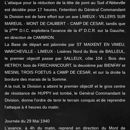
L'attaque pour la réduction de la tête de pont au Sud d'Abbeville
est décidée pour 17 heures, l'intention du Général Commandant
la Division est de faire effort sur un axe LIMEUX - VILLERS SUR
MAREUIL - MONT DE CAUBERT - CAMP DE CESAR, tandis que
ème
e
la 2
D.I.C. exploitera l'avance de la 4
D.C.R. sur la Gauche,
en direction de CAMBRON.
La Base de départ est jalonnée par ST MAIXENT EN VIMEU,
WARCHEVILLE - LIMEUX - Lisières Nord du Bois de BAILLEUL,
le premier objectif passe par SALLEUX, côte 104 - Bois des
HETROY, bois de FRECHANCOURT, la deuxième par BIENFAY et
MESNIL TROIS FOETUS à CAMP DE CESAR, et sur la droite la
bordure des marais de la Somme.
A la nuit, la Division a atteint le premier objectif et le gros centre
de résistance de HUPPY est tombé, le Général Commandant la
Division, donne l'ordre de tenir le terrain conquis et de reprendre
l'attaque à 4 heures du matin.
Journée du 29 Mai 1940
L'avance, à 4h du matin, reprend en direction du Mont de