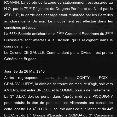
ROMAIN. La sûreté de la zone de stationnement est assurée au
ème
N.O. par le 7
Régiment de Dragons Portés, et au Nord par le
e
4
B.C.P., la garde des passage étant renforcée par les Batteries
antichars de la Division. Le mouvement est effectué dans les
conditions prévues.
e
ème
ème
La 665
Batterie antichars et le 2
Groupe d'Escadrons du 3
Cuirassiers sont affectés à la Division. qu'ils rejoignent dans le
cours de la nuit.
Le Colonel DE GAULLE, Commandant p.i. la Division, est promu
Général de Brigade.
Journée du 26 Mai 1940
Après regroupement dans la zone CONTY - POIX -
GRANDVILLIERS, la division se trouve en mesure d'agir, soit vers
AMIENS, soit entre BRESLE et la SOMME pour aider l'infanterie.
e
La 3
D.L.C. doit se porter dans l'après midi vers PICQUIGNY
pour réduire la tête de pont que les Allemands ont constituée
e
e
cette localité. La 4
D.C.R. lui fournit dans ce but l'appoint du 44
er
e
B.C.C. et du 1
Groupe d'Escadrons SOMUA du 3
Cuirassiers