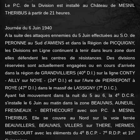
Le P.C. de la Division est installé au Château de MESNIL
THERIBUS à partir de 21 heures.
Journée du 6 Juin 1940
A la suite des attaques ennemies du 5 Juin effectuées au S.O. de
PERONNE au Sud d'AMIENS et dans la Région de PICQUIGNY,
les Divisions en Ligne continuent à tenir dans leurs zone dont
elles défendent les centres de résistances. Des divisions
réservées sont actuellement engagées ou en cours d'arrivée
e
dans la région de GRANDVILLIERS (40
D.I.) sur la ligne CONTY
e
- AILLY sur NOYE - (24
D.I.) et sur l'Avre de PIERREPONT à
e
e
ROYE (47
D.I.) dans le massif de LASSIGNY (7
D.I.C.).
e
Ayant fait mouvement dans la nuit du 5 au 6, la 4
D.C.R.
s'installe le 6 Juin au matin dans la zone BEAUVAIS, AUNEUIL,
FRESNEAUX - BERTHECOURT avec son P.C. à MESNIL
THERIBUS. Elle se couvre au Nord sur la voie ferrée
BEAUVILLERS, BEAUVAIS, VILLERS sur THERE, HERMES,
e
e
e
MENECOURT avec les éléments du 4
B.C.P. - 7
R.D.P. et 10