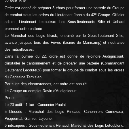
22 août 1918
Ordre est donné de préparer 3 chars pour former une batterie du Groupe
e
de combat sous les ordres du Lieutenant Jannin du 42
Groupe. Officier
adjoint, Lieutenant Lecouteux. Les Sous-lieutenants Silie et Uchard
prennent cette batterie.
Le Maréchal des Logis Brack, entrainé par le Sous-lieutenant Silie,
avance jusqu'au bois des Fèves (Lisière de Manicamp) et neutralise
des mitrailleuses.
Dans la journée du 22, ordre est donné de rejoindre Audignicourt,
d'installer le cantonnement et de préparer une batterie (Commandant
Lieutenant Lecouteux) pour former le groupe de combat sous les ordres
du Capitaine Ternisien.
Par suite des circonstances, cet ordre est annulé.
Le Groupe au complet Ravin d'Audignicourt.
Pertes :
Le 20 août : 1 tué : Canonnier Paulat
5 blessés : Maréchal des Logis Pineaud, Canonniers Cornevaux,
Picquemal, Garnier, Lejeune.
6 intoxiqués : Sous-lieutenant Renaud, Maréchal des Logis Letoublond,