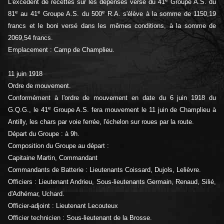
L'excédent de recettes sur les dépenses versé du 41
Groupe A.S. du
e
e
e
81
au 41
Groupe A.S. du 500
R.A. s'élève à la somme de 1150,19
francs et le boni versé dans les mêmes conditions, à la somme de
2069,54 francs.
Emplacement : Camp de Champlieu.
11 juin 1918
Ordre de mouvement.
Conformément à l'ordre de mouvement en date du 6 juin 1918 du
e
G.Q.G., le 41
Groupe A.S. fera mouvement le 11 juin de Champlieu à
Antilly, les chars par voie ferrée, l'échelon sur roues par la route.
Départ du Groupe : à 9h.
Composition du Groupe au départ :
Capitaine Martin, Commandant
Commandants de Batterie : Lieutenants Coissard, Dujols, Lelièvre.
Officiers : Lieutenant Andrieu, Sous-lieutenants Germain, Renaud, Silié,
d'Adhémar, Uchard.
Officier-adjoint : Lieutenant Lecouteux
Officier technicien : Sous-lieutenant de la Brosse.