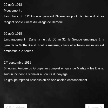
29 août 1918
Mouvement :
e
Les chars du 41
Groupe passent l'Aisne au pont de Berneuil et se
rangent sortie Ouest du village de Berneuil.
30 août 1918
Embarquement : Dans la nuit du 30 au 31, le Groupe embarque à la
gare de la Motte Breuil. Tout le matériel, chars et échelon sur roues est
embarqué à 2 heures.
er
1
septembre 1918
6 heures. Arrivée du Groupe au complet en gare de Martigny les Bains.
Aucun incident à signaler au cours du voyage.
Le groupe reprend possession de son ancien cantonnement.
Article précédent : 1917-1918 501e RAS Historique
Article suiv
Précédent
Suivant