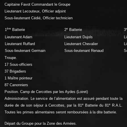
Capitaine Favot Commandant le Groupe
Lieutenant Lecouteux, Officier adjoint
Sous-lieutenant Cédié, Officier technicien
ère
e
1
Batterie
2
Batterie
3
Lieutenant Adam
Lieutenant Dujols
L
Lieutenant Ruffard
Lieutenant Chevalier
L
Sous-lieutenant Germain
Sous-lieutenant Renaud
S
Troupe.
17 Sous-officiers
37 Brigadiers
1 Maître pointeur
87 Canonniers
Position. Camp de Cercottes par les Aydes (Loiret)
Administration. Le service de l’alimentation est assuré pendant toute la
e
e
durée de de son séjour à Cercottes, par la 81
Batterie du 81
R.A.L.
Toutes les primes alimentaires seront remboursées à la dite batterie.
Départ du Groupe pour la Zone des Armées.