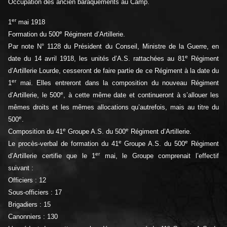
Occupation des ancien baraquements au Camp.
er
1
mai 1918
e
Formation du 500
Régiment d’Artillerie.
Par note N° 1128 du Président du Conseil, Ministre de la Guerre, en
e
date du 14 avril 1918, les unités d’A.S. rattachées au 81
Régiment
d’Artillerie Lourde, cesseront de faire partie de ce Régiment à la date du
er
1
mai. Elles entreront dans la composition du nouveau Régiment
e
d’Artillerie, le 500
, à cette même date et continueront à s’allouer les
mêmes droits et les mêmes allocations qu’autrefois, mais au titre du
e
500
.
e
e
Composition du 41
Groupe A.S. du 500
Régiment d’Artillerie.
e
e
Le procès-verbal de formation du 41
Groupe A.S. du 500
Régiment
er
d’Artillerie certifie que le 1
mai, le Groupe comprenait l’effectif
suivant :
Officiers : 12
Sous-officiers : 17
Brigadiers : 15
Canonniers : 130
e