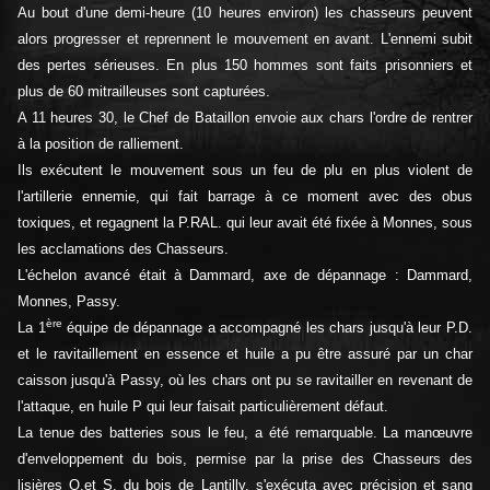
Au bout d'une demi-heure (10 heures environ) les chasseurs peuvent
alors progresser et reprennent le mouvement en avant. L'ennemi subit
des pertes sérieuses. En plus 150 hommes sont faits prisonniers et
plus de 60 mitrailleuses sont capturées.
A 11 heures 30, le Chef de Bataillon envoie aux chars l'ordre de rentrer
à la position de ralliement.
Ils exécutent le mouvement sous un feu de plu en plus violent de
l'artillerie ennemie, qui fait barrage à ce moment avec des obus
toxiques, et regagnent la P.RAL. qui leur avait été fixée à Monnes, sous
les acclamations des Chasseurs.
L'échelon avancé était à Dammard, axe de dépannage : Dammard,
Monnes, Passy.
ère
La 1
équipe de dépannage a accompagné les chars jusqu'à leur P.D.
et le ravitaillement en essence et huile a pu être assuré par un char
caisson jusqu'à Passy, où les chars ont pu se ravitailler en revenant de
l'attaque, en huile P qui leur faisait particulièrement défaut.
La tenue des batteries sous le feu, a été remarquable. La manœuvre
d'enveloppement du bois, permise par la prise des Chasseurs des
lisières O.et S. du bois de Lantilly, s'exécuta avec précision et sang