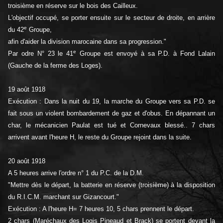
troisième en réserve sur le bois des Cailleux.
L'objectif occupé, se porter ensuite sur le secteur de droite, en arrière
e
du 42
Groupe,
afin d'aider la division marocaine dans sa progression."
e
Par odre N° 23 le 41
Groupe est envoyé à sa P.D. à Fond Lalain
(Gauche de la ferme des Loges).
19 août 1918
Exécution : Dans la nuit du 19, la marche du Groupe vers sa P.D. se
fait sous un violent bombardement de gaz et d'obus. En dépannant un
char, le mécanicien Paulat est tué et Cornevaux blessé.. 7 chars
arrivent avant l'heure H, le reste du Groupe rejoint dans la suite.
20 août 1918
A 5 heures arrive l'ordre n° 1 du P.C. de la D.M.
"Mettre dès le départ, la batterie en réserve (troisième) à la disposition
du R.I.C.M. marchant sur Gizancourt."
Exécution : A l'heure H= 7 heures 10, 5 chars prennent le départ.
2 chars (Maréchaux des Logis Pineaud et Brack) se portent devant la