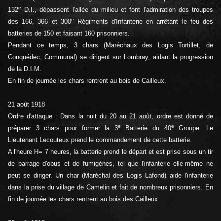
e
132
D.I., dépassent l'allée du milieu et font l'admiration des troupes
e
des 166, 366 et 300
Régiments d'Infanterie en arrêtant le feu des
batteries de 150 et faisant 160 prisonniers.
Pendant ce temps, 3 chars (Maréchaux des Logis Tortillet, de
Conquédec, Communal) se dirigent sur Lombray, aidant la progression
de la D.I.M.
En fin de journée les chars rentrent au bois de Cailleux.
21 août 1918
Ordre d'attaque : Dans la nuit du 20 au 21 août, ordre est donné de
e
e
préparer 3 chars pour former la 3
Batterie du 40
Groupe. Le
Lieutenant Lecouteux prend le commandement de cette batterie.
A l'heure H= 7 heures, la batterie prend le départ et est prise sous un tir
de barrage d'obus et de fumigènes, tel que l'infanterie elle-même ne
peut se diriger. Un char (Maréchal des Logis Lafond) aide l'infanterie
dans la prise du village de Camelin et fait de nombreux prisonniers. En
fin de journée les chars rentrent au bois des Cailleux.