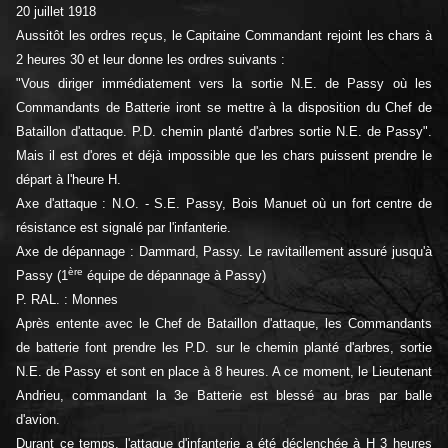
20 juillet 1918
Aussitôt les ordres reçus, le Capitaine Commandant rejoint les chars à
2 heures 30 et leur donne les ordres suivants :
"Vous diriger immédiatement vers la sortie N.E. de Passy où les
Commandants de Batterie iront se mettre à la disposition du Chef de
Bataillon d'attaque. P.D. chemin planté d'arbres sortie N.E. de Passy".
Mais il est d'ores et déjà impossible que les chars puissent prendre le
départ à l'heure H.
Axe d'attaque : N.O. - S.E. Passy, Bois Manuet où un fort centre de
résistance est signalé par l'infanterie.
Axe de dépannage : Dammard, Passy. Le ravitaillement assuré jusqu'à
ère
Passy (1
équipe de dépannage à Passy)
P. RAL. : Monnes
Après entente avec le Chef de Bataillon d'attaque, les Commandants
de batterie font prendre les P.D. sur le chemin planté d'arbres, sortie
N.E. de Passy et sont en place à 8 heures. A ce moment, le Lieutenant
Andrieu, commandant la 3e Batterie est blessé au bras par balle
d'avion.
Durant ce temps, l'attaque d'infanterie a été déclenchée à H 3 heures