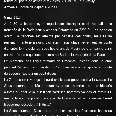
rendre au poste de départ aux Golets 301.191 du P.D. Wailly.
Arrivée au poste de départ à 20h30.
5 mai 1917
A 12h30, la batterie ayant reçu l'ordre d'attaquer et de neutraliser la
e
tranchée de la Rade pour y amener l'infanterie du 329
R.I., se porte en
avant. La tranchée est atteinte par certains des chars, mais ils se
replient l'infanterie n'ayant pas suivi. Trois chars reviennent au poste
e
d'attente, le 4
, celui du Sous-lieutenant de Masin reste en panne dans
un trou d'obus à quelques mètres au Sud de la tranchée de la Rade.
Le Maréchal des Logis Armand de Pracontal, blessé dans le char
pendant l'action, meurt pendant qu'on cherche à le transporter au poste
de secours, tué par un éclat d'obus.
e
Le 2
canonnier François Errard est blessé grièvement à la cuisse. Le
Sous-lieutenant de Masin reste avec ses hommes et ses blessés
auprès du char. A la nuit il fait partir les hommes valides et rentre lui-
même la nuit rapportant le corps de Pracontal et le canonnier Errard
blessé (qui décèdera à l'hôpital).
Le Sous-lieutenant Drouin, chef de char, est blessé de deux balles au