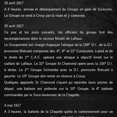
29 avril 1917
A 4 heures, arrivée et débarquement du Groupe en gare de Soissons.
Le Groupe se rend à Crouy par la route et y cantonne.
30 avril 1917
Ce jour et les jours suivants, les officiers du groupe font des
reconnaissances dans le secteur Moulin de Laffaux.
e
Le Groupement est chargé d'appuyer l'attaque de la 158
D.I., de la D.I.
e
e
e
provisoire Brécard composée des 4
, 9
et 11
Cuirassiers à pied et de
er
la droite du 1
C.A.C. opérant une attaque à objectif limité sur le
e
e
saillant de Laffaux. Le 32
Groupe St Chamond opère avec la 156
D.I.
er
à droite. Le 1
Groupe Schneider avec la D.I. provisoire Brécard à
e
gauche. Le 10
Groupe doit rester en réserve à Crouy.
Quelques appareils St Chamond n'ayant pu rejoindre leurs postes de
e
e
départ, une batterie est prélevée sur le 10
Groupe, la 4
batterie
commandée par le Sous-lieutenant de la Chapelle.
4 mai 1917
A 3 heures, la batterie de la Chapelle quitte le cantonnement pour se