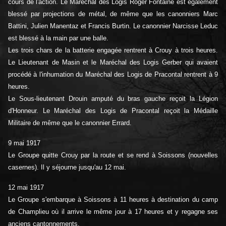
cours de l'action. Le Maréchal des Logis Roger Fontaine est également
blessé par projections de métal, de même que les canonniers Marc
Battini, Julien Manentaz et Francis Burtin. Le canonnier Narcisse Leduc
est blessé à la main par une balle.
Les trois chars de la batterie engagée rentrent à Crouy à trois heures.
Le Lieutenant de Masin et le Maréchal des Logis Gerber qui avaient
procédé à l'inhumation du Maréchal des Logis de Pracontal rentrent à 9
heures.
Le Sous-lieutenant Drouin amputé du bras gauche reçoit la Légion
d'Honneur. Le Maréchal des Logis de Pracontal reçoit la Médaille
Militaire de même que le canonnier Errard.
9 mai 1917
Le Groupe quitte Crouy par la route et se rend à Soissons (nouvelles
casernes). Il y séjourne jusqu'au 12 mai.
12 mai 1917
Le Groupe s'embarque à Soissons à 11 heures à destination du camp
de Champlieu où il arrive le même jour à 17 heures et y regagne ses
anciens cantonnements.