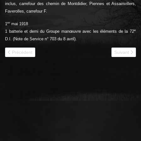
inclus, carrefour des chemin de Montdidier, Piennes et Assainvillers,
Faverolles, carrefour F.
er
1
mai 1918
e
1 batterie et demi du Groupe manœuvre avec les éléments de la 72
D.I. (Note de Service n° 703 du 8 avril).
Article précédent : 1917-1918 AS35 JMO
Article suiv
Précédent
Suivant