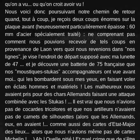
qu'on a vu... ou qu'on croit avoir vu !
Nous voici donc poursuivant notre chemin de retour
quand, tout à coup, je reçois deux coups énormes sur la
plaque avant (heureusement particulièrement épaisse : 60
mm d'acier spécialement traité) : ne comprenant pas
comment nous pouvions recevoir de tels coups en
provenance de Laon vers quoi nous revenions dans "nos
lignes", je vise l'endroit de départ supposé avec ma lunette
de 47 ... et je découvre une batterie de 75 française que
nos "moustiques-stukas" accompagnateurs ont vue avant
moi.. qui les bombardent sous mes yeux, en faisant voler
en éclats hommes et matériels ! Les malheureux nous
avaient pris pour des chars Allemands faisant une attaque
combinée avec les Stukas ! ... Il est vrai que nous n'avions
pas de cocardes tricolores et que nos artilleurs n'avaient
pas de carnets de silhouettes (alors que les Allemands,
eux, en avaient !... comme aussi des cartes d'Etat-Major
des lieux... alors que nous n'avions même pas de cartes
Michelin ! ... ) Ah ! Quelle pitié ! Et quel crime que de s'être