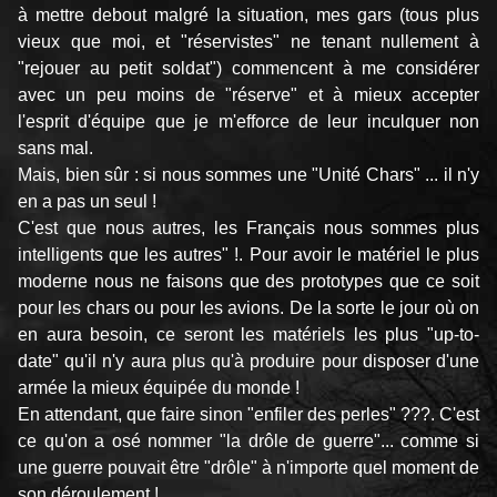
à mettre debout malgré la situation, mes gars (tous plus
vieux que moi, et "réservistes" ne tenant nullement à
"rejouer au petit soldat") commencent à me considérer
avec un peu moins de "réserve" et à mieux accepter
l'esprit d'équipe que je m'efforce de leur inculquer non
sans mal.
Mais, bien sûr : si nous sommes une "Unité Chars" ... il n'y
en a pas un seul !
C'est que nous autres, les Français nous sommes plus
intelligents que les autres" !. Pour avoir le matériel le plus
moderne nous ne faisons que des prototypes que ce soit
pour les chars ou pour les avions. De la sorte le jour où on
en aura besoin, ce seront les matériels les plus "up-to-
date" qu'il n'y aura plus qu'à produire pour disposer d'une
armée la mieux équipée du monde !
En attendant, que faire sinon "enfiler des perles" ???. C'est
ce qu'on a osé nommer "la drôle de guerre"... comme si
une guerre pouvait être "drôle" à n'importe quel moment de
son déroulement !