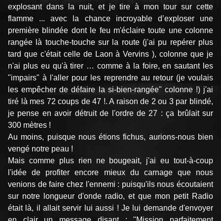
explosant dans la nuit, et je tire à mon tour sur cette
flamme ... avec la chance incroyable d’exploser une
première blindée dont le feu m'éclaire toute une colonne
rangée là touche-touche sur la route (j'ai pu repérer plus
tard que c'était celle de Laon à Vervins ), colonne que je
n'ai plus eu qu'à tirer … comme à la foire, en sautant les
"impairs" à l'aller pour les reprendre au retour (je voulais
les empêcher de défaire la si-bien-rangée" colonne !) j'ai
tiré là mes 72 coups de 47 !. A raison de 2 ou 3 par blindé,
je pense en avoir détruit de l'ordre de 27 : ça brûlait sur
300 mètres !
Au moins, puisque nous étions fichus, aurions-nous bien
vengé notre peau !
Mais comme plus rien ne bougeait, j'ai eu tout-à-coup
l'idée de profiter encore mieux du carnage que nous
venions de faire chez l'ennemi : puisqu'ils nous écoutaient
sur notre longueur d'onde radio, et que mon petit Radio
était là, il allait servir lui aussi ! Je lui demande d'envoyer
en clair un message disant : "Mission parfaitement