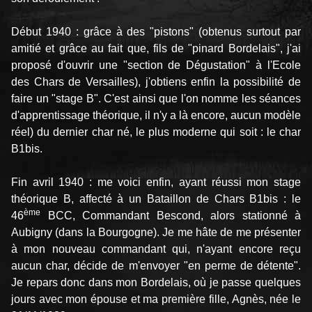
Début 1940 : grâce à des "pistons" (obtenus surtout par
amitié et grâce au fait que, fils de "pinard Bordelais", j'ai
proposé d'ouvrir une "section de Dégustation" à l'Ecole
des Chars de Versailles), j'obtiens enfin la possibilité de
faire un "stage B". C'est ainsi que l'on nomme les séances
d'apprentissage théorique, il n'y a là encore, aucun modèle
réel) du dernier char né, le plus moderne qui soit : le char
B1bis.
Fin avril 1940 : me voici enfin, ayant réussi mon stage
théorique B, affecté à un Bataillon de Chars B1bis : le
ème
46
BCC, Commandant Bescond, alors stationné à
Aubigny (dans la Bourgogne). Je me hâte de me présenter
à mon nouveau commandant qui, n'ayant encore reçu
aucun char, décide de m'envoyer "en perme de détente".
Je repars donc dans mon Bordelais, où je passe quelques
jours avec mon épouse et ma première fille, Agnès, née le