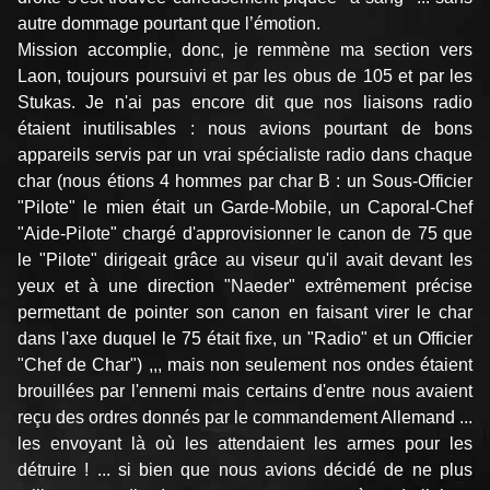
autre dommage pourtant que l’émotion.
Mission accomplie, donc, je remmène ma section vers
Laon, toujours poursuivi et par les obus de 105 et par les
Stukas. Je n'ai pas encore dit que nos liaisons radio
étaient inutilisables : nous avions pourtant de bons
appareils servis par un vrai spécialiste radio dans chaque
char (nous étions 4 hommes par char B : un Sous-Officier
"Pilote" le mien était un Garde-Mobile, un Caporal-Chef
"Aide-Pilote" chargé d'approvisionner le canon de 75 que
le "Pilote" dirigeait grâce au viseur qu'il avait devant les
yeux et à une direction "Naeder" extrêmement précise
permettant de pointer son canon en faisant virer le char
dans l'axe duquel le 75 était fixe, un "Radio" et un Officier
"Chef de Char") ,,, mais non seulement nos ondes étaient
brouillées par l'ennemi mais certains d'entre nous avaient
reçu des ordres donnés par le commandement Allemand ...
les envoyant là où les attendaient les armes pour les
détruire ! ... si bien que nous avions décidé de ne plus