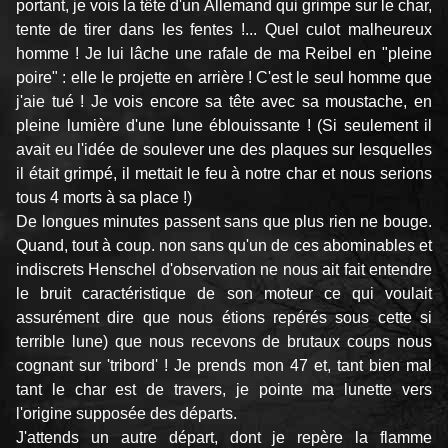
portant, je vois la tête d'un Allemand qui grimpe sur le char,
tente de tirer dans les fentes !... Quel culot malheureux
homme ! Je lui lâche une rafale de ma Reibel en "pleine
poire" : elle le projette en arrière ! C'est le seul homme que
j'aie tué ! Je vois encore sa tête avec sa moustache, en
pleine lumière d'une lune éblouissante ! (Si seulement il
avait eu l'idée de soulever une des plaques sur lesquelles
il était grimpé, il mettait le feu à notre char et nous serions
tous 4 morts à sa place !)
De longues minutes passent sans que plus rien ne bouge.
Quand, tout à coup. non sans qu'un de ces abominables et
indiscrets Henschel d'observation ne nous ait fait entendre
le bruit caractéristique de son moteur ce qui voulait
assurément dire que nous étions repérés sous cette si
terrible lune) que nous recevons de brutaux coups nous
cognant sur 'tribord' ! Je prends mon 47 et, tant bien mal
tant le char est de travers, je pointe ma lunette vers
l'origine supposée des départs.
J'attends un autre départ, dont je repère la flamme