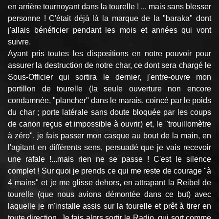
en arrière tournoyant dans la tourelle ! ... mais sans blesser
personne ! C'était déjà là la marque de la "baraka" dont
j'allais bénéficier pendant les mois et années qui vont
suivre.
Ayant pris toutes les dispositions en notre pouvoir pour
assurer la destruction de notre char, ce dont sera chargé le
Sous-Officier qui sortira le dernier, j'entre-ouvre mon
portillon de tourelle (la seule ouverture non encore
condamnée, "plancher" dans le marais, coincé par le poids
du char ; porte latérale sans doute bloquée par les coups
de canon reçus et impossible à ouvrir) et, le "trouillomètre
à zéro", je fais passer mon casque au bout de la main, en
l'agitant en différents sens, persuadé que je vais recevoir
une rafale !...mais rien ne se passe ! C'est le silence
complet ! Sur quoi je prends ce qui me reste de courage "à
4 mains" et je me glisse dehors, en attrapant la Reibel de
tourelle (que nous avions démontée dans ce but) avec
laquelle je m'installe assis sur la tourelle et prêt à tirer en
toute direction. Je fais alors sortir le Radio, qui sort comme