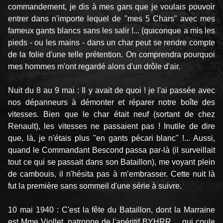
commandement, je dis à mes gars que je voulais pouvoir
entrer dans n'importe lequel de "mes 5 Chars" avec mes
fameux gants blancs sans les salir !... (quiconque a mis les
pieds - ou les mains - dans un char peut se rendre compte
de la folie d'une telle prétention. On comprendra pourquoi
mes hommes m'ont regardé alors d'un drôle d'air.
Nuit du 8 au 9 mai : Il y avait de quoi ! je l'ai passée avec
nos dépanneurs à démonter et réparer notre boîte des
vitesses. Bien que le char était neuf (sortant de chez
Renault), les vitesses ne passaient pas ! Inutile de dire
que, là, je n'étais plus "en gants pécari blanc" !... Aussi,
quand le Commandant Bescond passa par-là (il surveillait
tout ce qui se passait dans son Bataillon), me voyant plein
de cambouis, il n'hésita pas à m’embrasser. Cette nuit là
fut la première sans sommeil d'une série à suivre.
10 mai 1940 : C'est la fête du Bataillon, dont la Marraine
est Mme Viollet, patronne de l'apéritif BYHRR ... qui coule