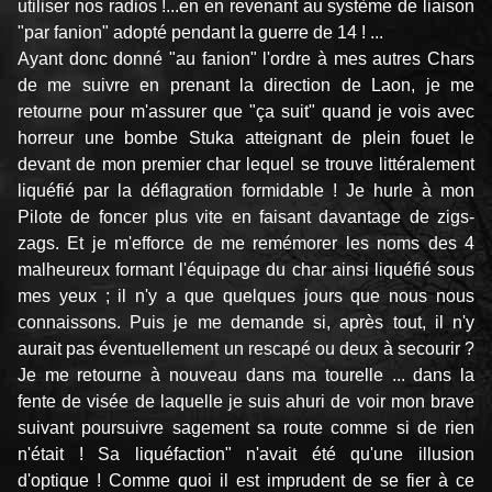
utiliser nos radios !...en en revenant au système de liaison
"par fanion" adopté pendant la guerre de 14 ! ...
Ayant donc donné "au fanion" l'ordre à mes autres Chars
de me suivre en prenant la direction de Laon, je me
retourne pour m'assurer que "ça suit" quand je vois avec
horreur une bombe Stuka atteignant de plein fouet le
devant de mon premier char lequel se trouve littéralement
liquéfié par la déflagration formidable ! Je hurle à mon
Pilote de foncer plus vite en faisant davantage de zigs-
zags. Et je m'efforce de me remémorer les noms des 4
malheureux formant l'équipage du char ainsi liquéfié sous
mes yeux ; il n'y a que quelques jours que nous nous
connaissons. Puis je me demande si, après tout, il n'y
aurait pas éventuellement un rescapé ou deux à secourir ?
Je me retourne à nouveau dans ma tourelle ... dans la
fente de visée de laquelle je suis ahuri de voir mon brave
suivant poursuivre sagement sa route comme si de rien
n'était ! Sa liquéfaction" n'avait été qu'une illusion
d'optique ! Comme quoi il est imprudent de se fier à ce