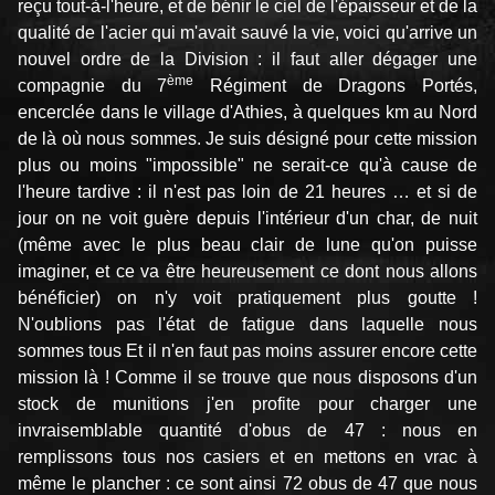
reçu tout-à-l'heure, et de bénir le ciel de l'épaisseur et de la
qualité de l'acier qui m'avait sauvé la vie, voici qu'arrive un
nouvel ordre de la Division : il faut aller dégager une
ème
compagnie du 7
Régiment de Dragons Portés,
encerclée dans le village d'Athies, à quelques km au Nord
de là où nous sommes. Je suis désigné pour cette mission
plus ou moins "impossible" ne serait-ce qu'à cause de
l'heure tardive : il n'est pas loin de 21 heures … et si de
jour on ne voit guère depuis l'intérieur d'un char, de nuit
(même avec le plus beau clair de lune qu'on puisse
imaginer, et ce va être heureusement ce dont nous allons
bénéficier) on n'y voit pratiquement plus goutte !
N'oublions pas l'état de fatigue dans laquelle nous
sommes tous Et il n'en faut pas moins assurer encore cette
mission là ! Comme il se trouve que nous disposons d'un
stock de munitions j'en profite pour charger une
invraisemblable quantité d'obus de 47 : nous en
remplissons tous nos casiers et en mettons en vrac à
même le plancher : ce sont ainsi 72 obus de 47 que nous