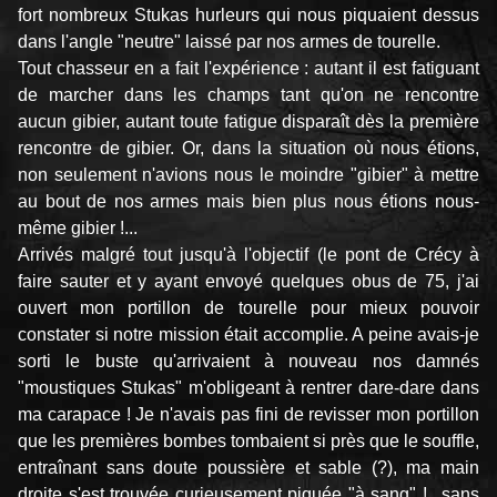
fort nombreux Stukas hurleurs qui nous piquaient dessus
dans l'angle "neutre" laissé par nos armes de tourelle.
Tout chasseur en a fait l'expérience : autant il est fatiguant
de marcher dans les champs tant qu'on ne rencontre
aucun gibier, autant toute fatigue disparaît dès la première
rencontre de gibier. Or, dans la situation où nous étions,
non seulement n'avions nous le moindre "gibier" à mettre
au bout de nos armes mais bien plus nous étions nous-
même gibier !...
Arrivés malgré tout jusqu'à l'objectif (le pont de Crécy à
faire sauter et y ayant envoyé quelques obus de 75, j'ai
ouvert mon portillon de tourelle pour mieux pouvoir
constater si notre mission était accomplie. A peine avais-je
sorti le buste qu'arrivaient à nouveau nos damnés
"moustiques Stukas" m'obligeant à rentrer dare-dare dans
ma carapace ! Je n'avais pas fini de revisser mon portillon
que les premières bombes tombaient si près que le souffle,
entraînant sans doute poussière et sable (?), ma main
droite s'est trouvée curieusement piquée "à sang" !.. sans