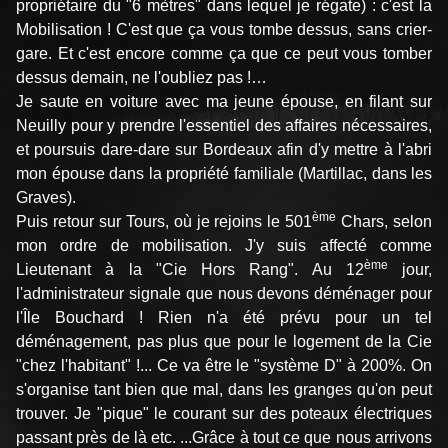
propriétaire du "6 mètres" dans lequel je régate) : c'est la
Mobilisation ! C'est que ça vous tombe dessus, sans crier-
gare. Et c'est encore comme ça que ce peut vous tomber
dessus demain, ne l'oubliez pas !…
Je saute en voiture avec ma jeune épouse, en filant sur
Neuilly pour y prendre l'essentiel des affaires nécessaires,
et poursuis dare-dare sur Bordeaux afin d'y mettre à l'abri
mon épouse dans la propriété familiale (Martillac, dans les
Graves).
ème
Puis retour sur Tours, où je rejoins le 501
Chars, selon
mon ordre de mobilisation. J'y suis affecté comme
ème
Lieutenant à la "Cie Hors Rang". Au 12
jour,
l'administrateur signale que nous devons déménager pour
l'Île Bouchard ! Rien n'a été prévu pour un tel
déménagement, pas plus que pour le logement de la Cie
"chez l'habitant" !... Ce va être le "système D" à 200%. On
s'organise tant bien que mal, dans les granges qu'on peut
trouver. Je "pique" le courant sur des poteaux électriques
passant près de là etc. ...Grâce à tout ce que nous arrivons