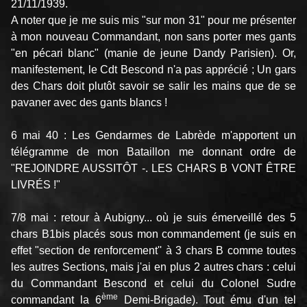
21/11/1939.
A noter que je me suis mis "sur mon 31" pour me présenter
à mon nouveau Commandant, non sans porter mes gants
"en pécari blanc" (manie de jeune Dandy Parisien). Or,
manifestement, le Cdt Bescond n'a pas apprécié ; Un gars
des Chars doit plutôt savoir se salir les mains que de se
pavaner avec des gants blancs !
6 mai 40 : Les Gendarmes de Labrède m'apportent un
télégramme de mon Bataillon me donnant ordre de
"REJOINDRE AUSSITÔT -. LES CHARS B VONT ÊTRE
LIVRÉS !"
7/8 mai : retour à Aubigny... où je suis émerveillé des 5
chars B1bis placés sous mon commandement (je suis en
effet "section de renforcement'' à 3 chars B comme toutes
les autres Sections, mais j'ai en plus 2 autres chars : celui
du Commandant Bescond et celui du Colonel Sudre
ème
commandant la 6
Demi-Brigade). Tout ému d'un tel