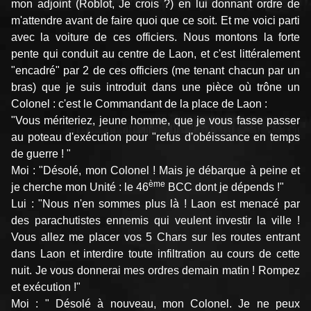
mon adjoint (Roblot, Je crois ?) en lui donnant ordre de
m'attendre avant de faire quoi que ce soit. Et me voici parti
avec la voiture de ces officiers. Nous montons la forte
pente qui conduit au centre de Laon, et c'est littéralement
"encadré" par 2 de ces officiers (me tenant chacun par un
bras) que je suis introduit dans une pièce où trône un
Colonel : c'est le Commandant de la place de Laon :
"Vous mériteriez, jeune homme, que je vous fasse passer
au poteau d'exécution pour "refus d'obéissance en temps
de guerre ! "
Moi : "Désolé, mon Colonel ! Mais je débarque à peine et
ème
je cherche mon Unité : le 46
BCC dont je dépends !"
Lui : "Nous n'en sommes plus là ! Laon est menacé par
des parachutistes ennemis qui veulent investir la ville !
Vous allez me placer vos 5 Chars sur les routes entrant
dans Laon et interdire toute infiltration au cours de cette
nuit. Je vous donnerai mes ordres demain matin ! Rompez
et exécution !"
Moi : " Désolé à nouveau, mon Colonel. Je ne peux