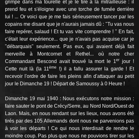
grimpe dans ma tourelle et je le tire à la mitrailleuse : il
prend feu et s'éloigne avec une torche de fumée derrière
lui ! ... Or voici que je me fais sérieusement tancer par les
copains me disant que je n'aurais jamais dû : "Tu vas nous
faire repérer, salaud ! Et tu vas vite comprendre ! " En fait,
c'était leur expérience... que je n'avais pas acquise car je
"débarquais" seulement. Pas eux, qui avaient déjà fait
merveille à Montcornet et Rethel... où notre cher
er
Commandant Bescond avait trouvé la mort le 1
jour !
ème
Cette nuit là (la 11
!) il a fallu assurer la garde ! Et
recevoir l'ordre de faire les pleins afin d'attaquer au petit
jour le Dimanche 19 ! Départ de Samoussy à 0 Heure !
Dimanche 19 mai 1940 : Nous exécutons notre mission :
faire sauter le pont de Crécy/Serre, au Nord Nord/Ouest de
Laon. Mais, en nous rendant sur les lieux, nous avons été
tirés par des 105 Allemands dont nous ne parvenions pas
à voir les départs ! Ce qui nous interdisait de rendre le
moindre coup. Pas plus que nous ne pouvions tirer sur les