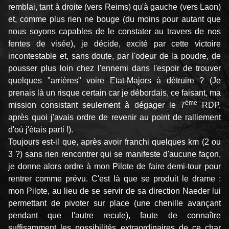
remblai, tant à droite (vers Reims) qu'à gauche (vers Laon)
et, comme plus rien ne bouge (du moins pour autant que
nous soyons capables de le constater au travers de nos
fentes de visée), je décide, excité par cette victoire
incontestable et, sans doute, par l'odeur de la poudre, de
pousser plus loin chez l'ennemi dans l'espoir de trouver
quelques "arrières" voire Etat-Majors à détruire ? (Je
prenais là un risque certain car je débordais, ce faisant, ma
ème
mission consistant seulement à dégager le 7
RDP,
après quoi j'avais ordre de revenir au point de ralliement
d'où j'étais parti !).
Toujours est-il que, après avoir franchi quelques km (2 ou
3 ?) sans rien rencontrer qui se manifeste d'aucune façon,
je donne alors ordre à mon Pilote de faire demi-tour pour
rentrer comme prévu. C'est là que se produit le drame :
mon Pilote, au lieu de se servir de sa direction Naeder lui
permettant de pivoter sur place (une chenille avançant
pendant que l'autre recule), faute de connaître
suffisamment les possibilités extraordinaires de ce char