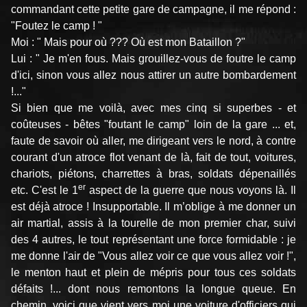
commandant cette petite gare de campagne, il me répond :
"Foutez le camp ! "
Moi : " Mais pour où ??? Où est mon Bataillon ?"
Lui : " Je m'en fous. Mais grouillez-vous de foutre le camp
d'ici, sinon vous allez nous attirer un autre bombardement
!..."
Si bien que me voilà, avec mes cinq si superbes - et
coûteuses - bêtes "foutant le camp" loin de la gare ... et,
faute de savoir où aller, me dirigeant vers le nord, à contre
courant d'un atroce flot venant de là, fait de tout, voitures,
chariots, piétons, charrettes à bras, soldats dépenaillés
er
etc. C'est le 1
aspect de la guerre que nous voyons là. Il
est déjà atroce ! Insupportable. Il m’oblige à me donner un
air martial, assis à la tourelle de mon premier char, suivi
des 4 autres, le tout représentant une force formidable : je
me donne l'air de "Vous allez voir ce que vous allez voir !",
le menton haut et plein de mépris pour tous ces soldats
défaits !... dont nous remontons la longue queue. En
chemin, voici que vient vers moi une voiture d'officiers qui