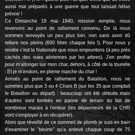
aussi mal préparés à une guerre que tout laissait hélas
prévoir !
Ce Dimanche 19 mai 1940, mission remplie, nous
revenons au point de ralliement convenu. De là nous
sommes renvoyés un peu plus loin, non sans avoir dû
refaire nos pleins (600 litres chaque fois !). Pour nous y
rendre c'est la Nationale que nous empruntons (à peu près
cachés des vues aériennes par les arbres). J'en profite
pour m'allonger sur mon char, dehors, à côté de la tourelle
: Et je m'endors, en pleine marche du char !
Arrivés au point de ralliement du Bataillon, nous ne
sommes plus que 3 ou 4 Chars B (sur les 35 que comptait
le Bataillon au départ) : beaucoup ont été détruits mais
d'autres sont tombés en panne de terrain du fait de
nombreux marais à l'entour (les dépanneurs de la CHR
vont s'employer à en récupérer).
Alors que réveillé de ce sommeil de plomb je suis en train
d'examiner le "beurre" qu'a enlevé chaque coup de 75