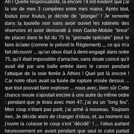
Ah ! Quelle responsabilité, là encore ! Il est évident que j'ai
la vie de mes 3 compères entre mes mains. Après tout,
foutus pour foutus, je décide de "plonger" ! Je remonte
dans la tourelle non sans avoir ouvert les robinets des
réservoirs et avoir demandé à mon Garde-Mobile "tireur''
de placer dans le fut du 75 la "grenade spéciale" pour le
faire éclater (comme le prévoit le Règlement) ,,, ce qui m'a
fait découvrir ... qu'un obus était à demi-engagé dans notre
75, qu'il était impossible d'arracher, sans doute coincé qu'il
avait été par une balle entrée dans le canon pendant
l'attaque de la voie ferrée à Athies ! Quel pot là encore !
Car notre obus avait sa fusée de rupture vissée dessus ...
que tout pouvait faire exploser ... nous avec, bien sûr Cette
chance inouïe s'ajoutait encore à une autre du même ordre
: pendant que je tirais avec mon 47, j'ai eu un ''long feu".
Mon coup n'étant pas parti, j'ai armé à nouveau. Toujours
rien. Je décide alors de changer d'obus, et, au moment où
j'ouvre la culasse le coup s'est "décidé" ! ... l'obus partant
heureusement en avant pendant que seul le culot partait