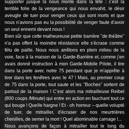
supporter jusque là nous monte dans la tête : c'est la
terrible folie de la vengeance qui nous envahit, le désir
aveugle de tuer pour venger ceux qui sont morts et que
nous n'avions pas eu la possibilité de venger faute d'avoir
un seul ennemi devant nous !
Bien sûr que cette malheureuse petite barrière "de théâtre"
n'a pas offert la moindre résistance elle s'écrase comme
fétu de paille. Nous nous arrêtons en plein milieu de la
voie, face à la maison de la Garde-Barrière et, comme j'en
avais donné instruction à mon Garde-Mobile Pilote, il tire
dans la porte avec notre 75 pendant que je m'apprête à
tirer dans les fenêtres avec le 47 ! Mais, au premier coup
de 75 dans la porte, tout saute et les "Boches" sortent de
partout de la maison ! C'est alors ma mitrailleuse Reibel
(800 coups /Minute) qui entre en action en fauchant tout ce
qui bouge ! Quelle hargne ! Et - oh horreur – quelle volupté
de tuer, de mitrailler, d'écraser de nos meurtrières
chenilles, de semer la mort ! Quel abominable carnage !...
Nous avançons de façon à mitrailler tout le long du