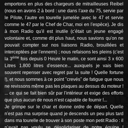
emportons en plus des chargeurs de mitrailleuses Reibel
(nous en avons 2 à bord : une dans l'axe du 75, servie par
le Pilote, l'autre en tourelle jumelée avec le 47 et servie
comme le 47 par le Chef de Char, moi en l'espèce). Je dis
à mon Radio qu'il est inutile (c'était un jeune engagé
volontaire et, comme dit plus haut, nous savions qu'on ne
pouvait compter sur nos liaisons Radio, brouillées et
interceptées par l'ennemi) ; nous refaisons les pleins (c'est
ème
la 3
fois depuis 0 Heure le matin, ce sont ainsi 3 x 600
Litres 1.800 litres d'essence... auxquels je vais bien
souvent repenser avec regret par la suite ! Quelle fortune
!), et nous sommes à ce point "crevés" de fatigue que nous
ne revissons même pas les plaques au dessus du moteur !
... ce qui se fait bien sûr par l'intérieur et exige des efforts
que plus aucun de nous n'est capable de fournir !...
Je grimpe sur le char et donne ordre de départ. Quelle
n'est pas ma surprise quand je descends un peu plus tard
dans ma tourelle de trouver à son poste mon petit Radio : il
n'avait pas voulu se désolidariser de notre équipe !