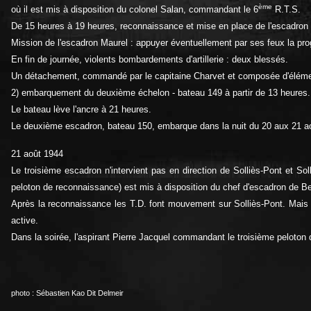
ème
où il est mis à disposition du colonel Salan, commandant le 6
R.T.S.
De 15 heures à 19 heures, reconnaissance et mise en place de l'escadron 
Mission de l'escadron Maurel : appuyer éventuellement par ses feux la progre
En fin de journée, violents bombardements d'artillerie : deux blessés.
Un détachement, commandé par le capitaine Charvet et composée d'élémen
2) embarquement du deuxième échelon - bateau 149 à partir de 13 heures.
Le bateau lève l'ancre à 21 heures.
Le deuxième escadron, bateau 150, embarque dans la nuit du 20 aux 21 a
21 août 1944
Le troisième escadron n'intervient pas en direction de Solliès-Pont et Sol
peloton de reconnaissance) est mis à disposition du chef d'escadron de Be
Après la reconnaissance les T.D. font mouvement sur Solliès-Pont. Mais le 
active.
Dans la soirée, l'aspirant Pierre Jacquel commandant le troisième peloton
photo : Sébastien Kao Dit Delmeir