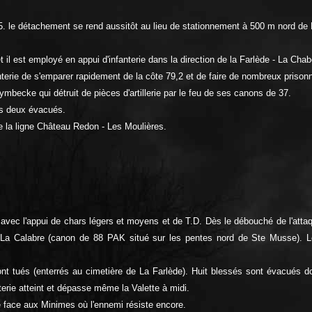
 le détachement se rend aussitôt au lieu de stationnement à 500 m nord de 
 il est employé en appui d'infanterie dans la direction de la Farlède - La Chab
anterie de s'emparer rapidement de la côte 79,2 et de faire de nombreux prisonn
ymbecke qui détruit de pièces d'artillerie par le feu de ses canons de 37.
ous deux évacués.
e la ligne Château Redon - Les Moulières.
s avec l'appui de chars légers et moyens et de T.D. Dès le débouché de l'att
 La Calabre (canon de 88 PAK situé sur les pentes nord de Ste Musse). Le 
sont tués (enterrés au cimetière de La Farlède). Huit blessés sont évacués d
anterie atteint et dépasse même la Valette à midi.
te face aux Minimes où l'ennemi résiste encore.