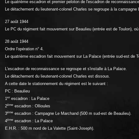
Le quatrième escadron et premier peloton de l'escadron de reconnaissance f
Le détachement du lieutenant-colonel Charles se regroupe à la campagne 
27 août 1944
Le PC du régiment fait mouvement sur Beaulieu (entrée est de Toulon), où 
28 août 1944
Ordre l'opération n° 4.
Le quatrième escadron fait mouvement sur La Palace (entrée sud-est de T
L'escadron de reconnaissance se regroupe et s'installe à La Palace.
Le détachement du lieutenant-colonel Charles est dissous.
A cette date le stationnement du régiment est le suivant :
PC : Beaulieu
er
1
escadron : La Palace
ème
2
escadron : Ollioules
ème
3
escadron : Campagne Le Marchand (500 m sud-est de Beaulieu).
ème
4
escadron : La Palace
E.H.R. : 500 m nord de La Valette (Saint-Joseph).