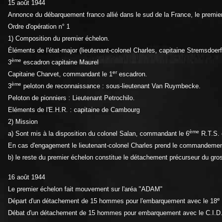
15 août 1944
Annonce du débarquement franco allié dans le sud de la France, le premie
Ordre d'opération n° 1
1) Composition du premier échelon.
Éléments de l'état-major (lieutenant-colonel Charles, capitaine Stremsdoerf
ème
3
escadron capitaine Maurel
er
Capitaine Charvet, commandant le 1
escadron.
ème
3
peloton de reconnaissance : sous-lieutenant Van Ruymbecke.
Peloton de pionniers : Lieutenant Petrochilo.
Eléments de l'E.H.R. : capitaine de Cambourg
2) Mission
ème
a) Sont mis à la disposition du colonel Salan, commandant le 6
R.T.S. 
En cas d'engagement le lieutenant-colonel Charles prend le commandemen
b) le reste du premier échelon constitue le détachement précurseur du gro
16 août 1944
Le premier échelon fait mouvement sur l'aréa "ADAM"
e
Départ d'un détachement de 15 hommes pour l'embarquement avec le 18
Débat d'un détachement de 15 hommes pour embarquement avec le C.I.D