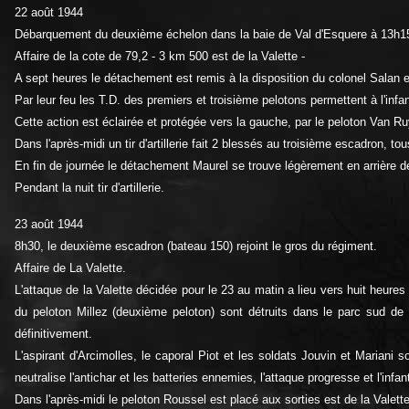
22 août 1944
Débarquement du deuxième échelon dans la baie de Val d'Esquere à 13h15.
Affaire de la cote de 79,2 - 3 km 500 est de la Valette -
A sept heures le détachement est remis à la disposition du colonel Salan et
Par leur feu les T.D. des premiers et troisième pelotons permettent à l'inf
Cette action est éclairée et protégée vers la gauche, par le peloton Van Ru
Dans l'après-midi un tir d'artillerie fait 2 blessés au troisième escadron, t
En fin de journée le détachement Maurel se trouve légèrement en arrière d
Pendant la nuit tir d'artillerie.
23 août 1944
8h30, le deuxième escadron (bateau 150) rejoint le gros du régiment.
Affaire de La Valette.
L'attaque de la Valette décidée pour le 23 au matin a lieu vers huit heure
du peloton Millez (deuxième peloton) sont détruits dans le parc sud de
définitivement.
L'aspirant d'Arcimolles, le caporal Piot et les soldats Jouvin et Mariani 
neutralise l'antichar et les batteries ennemies, l'attaque progresse et l'inf
Dans l'après-midi le peloton Roussel est placé aux sorties est de la Valet