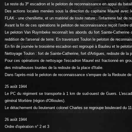
e
Le reste du 3
escadron et le peloton de reconnaissance en appui du batai
Des actions locales menées sous la direction du capitaine Maurel avec 
FLAK - une chenillette, et un matériel de toute nature ; l'infanterie fait de
Avant la fin de ces opérations le peloton de reconnaissance reçoit l'ordre d
Le peloton Van Ruymbeke reconnaît les abords du fort Sainte-Catherine où i
reddition de l'arsenal de terre. En traversant Toulon le peloton de reconn
En fin de journée le troisième escadron est regroupé à Baulieu et le peloto
Nettoyage Toulon : fort de Sainte-Catherine, fort d'Artigues, redoute de la pl
Pour ces opérations de nettoyage l'escadron Maurel est fractionné en groupes
des mitrailleuses lourdes de la redoute de la place d'Italie.
Dans l'après-midi le peloton de reconnaissance s'empare de la Redoute de la
25 août 1944
Le PC du régiment se transporte à 1 km de sud-ouest de Guers. L'esca
général Morlière (région d'Ollioules).
Le détachement du lieutenant colonel Charles se regroupe boulevard du 1
26 août 1944
Ordre d'opération n° 2 et 3