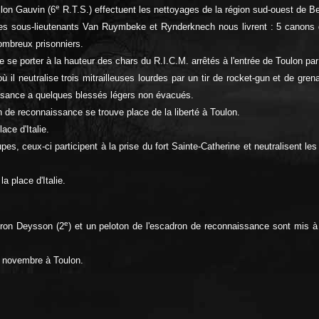
e
llon Gauvin (6
R.T.S.) effectuent les nettoyages de la région sud-ouest de Be
les sous-lieutenants Van Ruymbeke et Rynderknech nous livrent : 5 canons
 nombreux prisonniers.
e se porter à la hauteur des chars du R.I.C.M. arrêtés à l'entrée de Toulon par
l neutralise trois mitrailleuses lourdes par un tir de rocket-gun et de gren
aissance a quelques blessés légers non évacués.
n de reconnaissance se trouve place de la liberté à Toulon.
ace d'Italie.
, ceux-ci participent à la prise du fort Sainte-Catherine et neutralisent les ab
 place d'Italie.
e
dron Deysson (2
) et un peloton de l'escadron de reconnaissance sont mis 
1 novembre à Toulon.