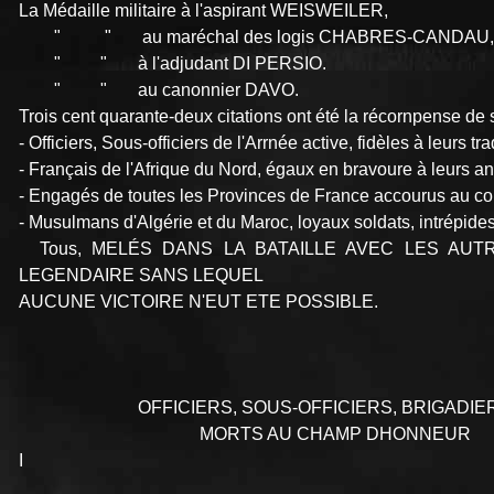
La Médaille militaire à l'aspirant WEISWEILER,
" " au maréchal des logis CHABRES-CANDAU,
" " à l'adjudant DI PERSIO.
" " au canonnier DAVO.
Trois cent quarante-deux citations ont été la récornpense de 
- Officiers, Sous-officiers de l'Arrnée active, fidèles à leurs tr
- Français de l'Afrique du Nord, égaux en bravoure à leurs a
- Engagés de toutes les Provinces de France accourus au co
- Musulmans d'Algérie et du Maroc, loyaux soldats, intrépide
Tous, MELÉS DANS LA BATAILLE AVEC LES AUTR
LEGENDAIRE SANS LEQUEL
AUCUNE VICTOIRE N'EUT ETE POSSIBLE.
OFFICIERS, SOUS-OFFICIERS, BRIGADIERS
MORTS AU CHAMP DHONNEUR
I