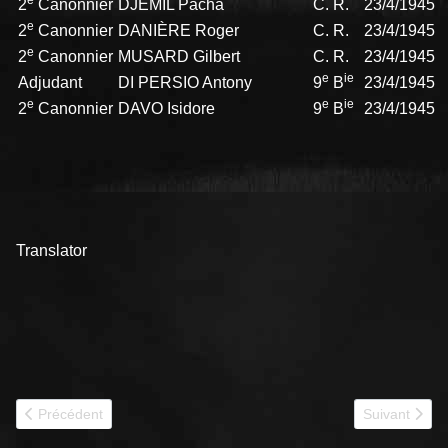
e
2
Canonnier
DJEMIL Pacha
C. R.
23/4/1945
e
2
Canonnier
DANIÈRE Roger
C. R.
23/4/1945
e
2
Canonnier
MUSARD Gilbert
C. R.
23/4/1945
e
ie
Adjudant
DI PERSIO Antony
9
B
23/4/1945
e
e
ie
2
Canonnier
DAVO Isidore
9
B
23/4/1945
Translator
Article précédent : 1944 501e RCC Historique
Article suiva
Précédent
Suivant