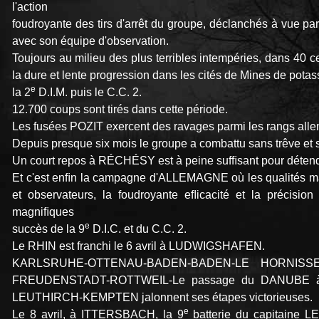
l'action
foudroyante des tirs d'arrêt du groupe, déclanchés à vue pa
avec son équipe d'observation.
Toujours au milieu des plus terribles intempéries, dans 40 cen
la dure et lente progression dans les cités de Mines de pota
e
la 2
D.I.M. puis le C.C. 2.
12.700 coups sont tirés dans cette période.
Les fusées POZIT exercent des ravages parmi les rangs all
Depuis presque six mois le groupe a combattu sans trêve et s
Un court repos à RÉCHÉSY est à peine sufﬁsant pour détendre
Et c'est enﬁn la campagne d'ALLEMAGNE où les qualités ma
et observateurs, la foudroyante eﬂicacité et la précision
magniﬁques
e
succès de la 9
D.I.C. et du C.C. 2.
Le RHIN est franchi le 6 avril à LUDWIGSHAFEN.
KARLSRUHE-OTTENAU-BADEN-BADEN-LE HORNISSE 
FREUDENSTADT-ROTTWEIL-Le passage du DANUBE 
LEUTHIRCH-KEMPTEN jalonnent ses étapes victorieuses.
e
Le 8 avril, à ITTERSBACH, la 9
batterie du capitaine L