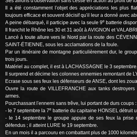
Ses avions d'observation sans cesse en action au proﬁt de to
Il a été constamment l'objet des appréciations les plus f
toujours efficace et souvent décisif qu'il leur a donné avec a
e
A peine débarqué, il participe avec la seule 9
batterie dispo
Il franchit le Rhône les 30 et 31 août à AVIGNON et VALA
Lancé à toute allure vers le Nord par la route des CÉ
SAINT-ÉTIENNE, sous les acclamations de la foule.
Par un itinéraire de montagne particulièrement dur, le gro
trois jours.
Matériel au complet, il est à LACHASSAGNE le 3 septembre
Il surprend et décime les colonnes ennemies remontant de 
Ecrase sous ses feux les défenseurs de ANSE, dont les zoua
Ouvre la route de VILLEFRANCHE aux tanks destroyers d
armes.
Pourchassant l'ennemi sans trêve, lui portant de durs coups :
e
- le 7 septembre la 7
batterie du capitaine HONSEL détruit 
- le 14 septembre le groupe appuie de ses feux la p
défendus ; il atteint LURE le 19 septembre.
En un mois il a parcouru en combattant plus de 1000 kilomèt