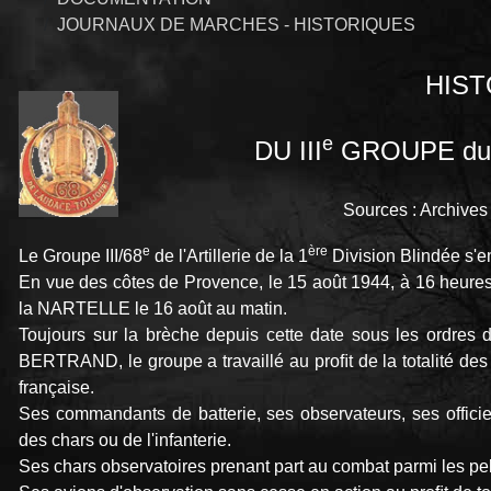
JOURNAUX DE MARCHES - HISTORIQUES
HIST
e
DU III
GROUPE du
Sources : Archiv
e
ère
Le Groupe III/68
de l'Artillerie de la 1
Division Blindée s
En vue des côtes de Provence, le 15 août 1944, à 16 heure
la NARTELLE le 16 août au matin.
Toujours sur la brèche depuis cette date sous les ordres 
BERTRAND, le groupe a travaillé au proﬁt de la totalité des 
française.
Ses commandants de batterie, ses observateurs, ses offici
des chars ou de l'infanterie.
Ses chars observatoires prenant part au combat parmi les pel