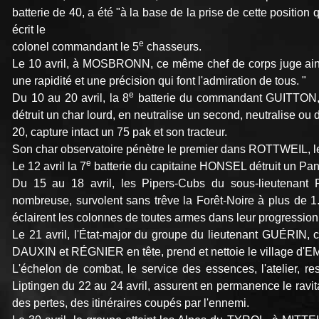
batterie de 40, a été "à la base de la prise de cette positio
écrit le
e
colonel commandant le 5
chasseurs.
Le 10 avril, à MOSBRONN, ce même chef de corps juge ainsi 
une rapidité et une précision qui font l'admiration de tous. "
e
Du 10 au 20 avril, la 8
batterie du commandant GUITT
détruit un char lourd, en neutralise un second, neutralise ou 
20, capture intact un 75 pak et son tracteur.
Son char observatoire pénètre le premier dans ROTTWEIL, le 2
e
Le 12 avril la 7
batterie du capitaine HONSEL détruit un P
Du 15 au 18 avril, les Pipers-Cubs du sous-lieutenant
nombreuse, survolent sans trêve la Forêt-Noire à plus de 1.2
éclairent les colonnes de toutes armes dans leur progression
Le 21 avril, l'État-major du groupe du lieutenant GUÉRIN
DAUXIN et RÉGNIER en tête, prend et nettoie le village d
L'échelon de combat, le service des essences, l'atelier, re
Liptingen du 22 au 24 avril, assurent en permanence le ravit
des pertes, des itinéraires coupés par l'ennemi.