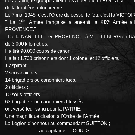
Le 30 avril, le groupe atteint les Alpes du TYROL, à MI
de la frontière autrichienne.
Le 7 mai 1945, c'est l'Ordre de cesser le feu, c'est la VICTOI
ère
e
" La 1
Armée française a anéanti la XIX
Armée alle
PROVENCE."
- De la NARTELLE en PROVENCE, à MITTELBERG en BAVIÈ
de 3.000 kilomètres.
Il a tiré 90.000 coups de canon.
Il a fait 1.733 prisonniers dont 1 colonel et 12 officiers.
1 aspirant ;
2 sous-oﬁiciers ;
14 brigadiers ou canonniers tués.
2 officiers ;
10 sous-ofﬁciers ;
63 brigadiers ou canonniers blessés
ont versé leur sang pour la PATRIE.
Une magniﬁque citation à l'Ordre de l'Armée ;
La Légion d'honneur au commandant GUITTON ;
- " " au capitaine LECOULS.