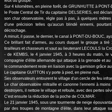
feux du groupe.
Sur 4 kilomètres, en pleine forêt, de GRUNHUTTE à PONT-
le Poste Central de Tir du capitaine DELSERIES, est déclan
son char observatoire, règle pas à pas, à quelques mètres d
d'une précision telles qu'aucun blindé ennemi, pourtan
décrochage.
A minuit, il passe, le dernier, le canal à PONT-DU-BOUC, 
Ce brillant fait d'arrnes, au cours duquel le groupe a ti
tirailleurs et chasseurs et vaut au lieutenant LECOULS la Cro
- de KEMBS, le 4 janvier 1945, à 3 heures du matin, le v
compagnie d'élite allemande qui attaque à la grenade et a
le commandement reste en liaison avec la garnison grâce au ré
Le capitaine GUITTON s'y porte à pied, en pleine nuit.
Ses observateurs entourent le village d'un cercle de feu infr
Le char observatoire rnitraille et canonne l'ennemi à moins 
destroyers, il nettoie le village et refoule, avec des pertes sév
C'est ensuite la réduction de la poche de COLMAR.
Le 21 janvier 1945, sous une tourmente de neige épouvanta
par des troupes de montagne d'élite, dans leur attaque 