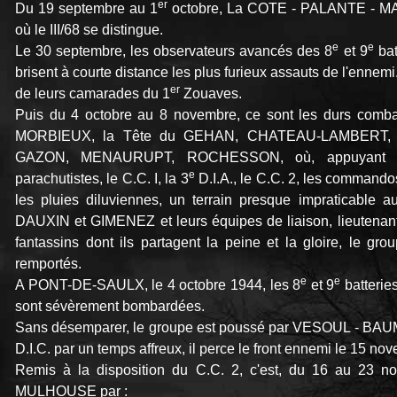
er
Du 19 septembre au 1
octobre, La COTE - PALANTE - MA
où le III/68 se distingue.
e
e
Le 30 septembre, les observateurs avancés des 8
et 9
bat
brisent à courte distance les plus furieux assauts de l'ennemi. I
er
de leurs camarades du 1
Zouaves.
Puis du 4 octobre au 8 novembre, ce sont les durs combat
MORBIEUX, la Tête du GEHAN, CHATEAU-LAMBERT,
GAZON, MENAURUPT, ROCHESSON, où, appuyant su
e
parachutistes, le C.C. I, la 3
D.I.A., le C.C. 2, les commando
les pluies diluviennes, un terrain presque impraticable a
DAUXIN et GIMENEZ et leurs équipes de liaison, lieutenan
fantassins dont ils partagent la peine et la gloire, le g
remportés.
e
e
A PONT-DE-SAULX, le 4 octobre 1944, les 8
et 9
batterie
sont sévèrement bombardées.
Sans désemparer, le groupe est poussé par VESOUL - BA
D.I.C. par un temps affreux, il perce le front ennemi le 15
Remis à la disposition du C.C. 2, c'est, du 16 au 23 
MULHOUSE par :