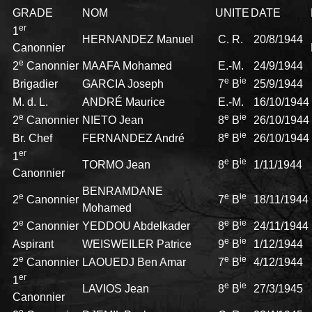
GRADE
NOM
UNITE
DATE
er
1
HERNANDEZ Manuel
C. R.
20/8/1944
Canonnier
e
2
Canonnier
MAAFA Mohamed
E.-M.
24/9/1944
e
ie
Brigadier
GARCIA Joseph
7
B
25/9/1944
M. d. L.
ANDRÉ Maurice
E.-M.
16/10/1944
e
e
ie
2
Canonnier
NIETO Jean
8
B
26/10/1944
e
ie
Br. Chef
FERNANDEZ André
8
B
26/10/1944
er
1
e
ie
TORMO Jean
8
B
1/11/1944
Canonnier
BENRAMDANE
e
e
ie
2
Canonnier
7
B
18/11/1944
Mohamed
e
e
ie
2
Canonnier
YEDDOU Abdelkader
8
B
24/11/1944
e
ie
Aspirant
WEISWEILER Patrice
9
B
1/12/1944
e
e
ie
2
Canonnier
LAOUEDJ Ben Amar
7
B
4/12/1944
er
1
e
ie
LAVIOS Jean
8
B
27/3/1945
Canonnier