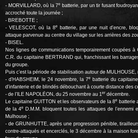
e
- MORVILLARD, où la 7
batterie, par un tir fusant foudroyant
accroché toute la journée ;
- BREBOTTE ;
e
- VELESCOT, où la 8
batterie, par une nuit d'encre, bl
attaque parvenue au centre du village sur les arrières des zo
- BISEL.
Nos lignes de communications temporairement coupées 
C.R. du capitaine BERTRAND qui, franchissant les barrages 
du groupe.
Puis c'est la période de stabilisation autour de MULHOUSE, m
e
- d'HABSHEIM, le 24 novembre, la 7
batterie du capitain
d'infanterie et de blindés débouchant à courte distance des 
er
- de l'ILE NAPOLÉON, du 25 novembre au 1
décembre.
e
Le capitaine GUITTON et les observateurs de la 8
batterie 
e
de la 4
D.M.M. bloquent toutes les attaques de l'ennemi et 
Mulhouse ;
- de GRUNHUTTE, après une progression pénible, tirailleur
contre-attaqués et encerclés, le 3 décembre à la maison fore