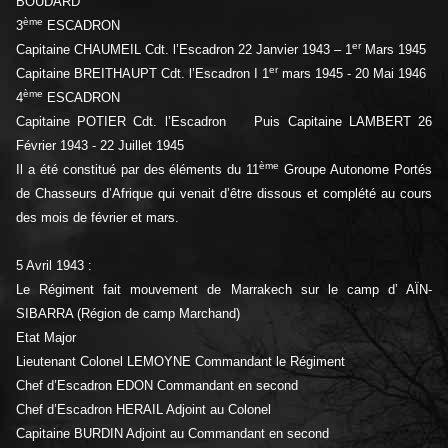
BOUDARD
ème
3
ESCADRON
er
Capitaine CHAUMEIL Cdt. l’Escadron 22 Janvier 1943 – 1
Mars 1945
er
Capitaine BREITHAUPT Cdt. l’Escadron I 1
mars 1945 - 20 Mai 1946
ème
4
ESCADRON
Capitaine POTIER Cdt. l’Escadron Puis Capitaine LAMBERT 26
Février 1943 - 22 Juillet 1945
ème
Il a été constitué par des éléments du 11
Groupe Autonome Portés
de Chasseurs d’Afrique qui venait d’être dissous et complété au cours
des mois de février et mars.
5 Avril 1943 :
Le Régiment fait mouvement de Marrakech sur le camp d’ AÏN-
SIBARRA (Région de camp Marchand)
Etat Major
Lieutenant Colonel LEMOYNE Commandant le Régiment
Chef d’Escadron EDON Commandant en second
Chef d’Escadron HERAIL Adjoint au Colonel
Capitaine BURDIN Adjoint au Commandant en second