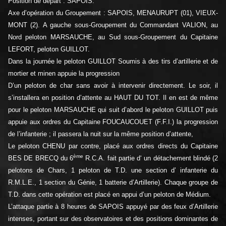
Position de départ : SAPOIS.
Axe d’opération du Groupement : SAPOIS, MENAURUPT (01), VIEUX-
MONT (2). A gauche sous-Groupement du Commandant VALION, au
Nord peloton MARSAUCHE, au Sud sous-Groupement du Capitaine
LEFORT, peloton GUILLOT.
Dans la journée le peloton GUILLOT Soumis à des tirs d’artillerie et de
mortier et minen appuie la progression
D’un peloton de char sans avoir à intervenir directement. Le soir, il
s’installera en position d’attente au HAUT DU TOT. Il en est de même
pour le peloton MARSAUCHE qui suit d’abord le peloton GUILLOT puis
appuie aux ordres du Capitaine FOUCAUCOUET (F.F.I.) la progression
de l’infanterie ; il passera la nuit sur la même position d’attente,
Le peloton CHENU par contre, placé aux ordres directs du Capitaine
ème
BES DE BRECQ du 6
R.C.A. fait partie d‘ un détachement blindé (2
pelotons de Chars, 1 peloton de T.D. une section d’ infanterie du
R.M.L.E., 1 section du Génie, 1 batterie d’Artillerie). Chaque groupe de
T.D. dans cette opération est placé en appui d’un peloton de Médium.
L’attaque partie à 8 heures de SAPOIS appuyé par des feux d’Artillerie
intenses, portant sur des observatoires et des positions dominantes de