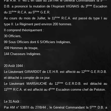
Par A.M. n° 4671 en date du 29/7/44 le Général Commandant la 5
ème
D.B. a prononcé la mutation de l’Aspirant VIGNAIS du 3
Escadron
ème
ème
du 11
R.C.A. au 5
G.E.R.
ème
Au cours du mois de Juillet, le 11
R.C.A. est passé du type I au
type II. Le Régiment perd environ 200 hommes.
Il comprend théoriquement :
30 Officiers,
99 Sous Officiers dont 6 S/Officiers Indigènes,
439 Hommes de troupe,
144 Chasseurs Indigènes.
20 Août 1944 :
ème
Le Lieutenant GIRARDOT de L’E.H.R. est affecté au 12
G.E.R.D.B.
et détaché à compter de ce jour.
ème
Le Lieutenant MARSAUCHE du 12
G.E.R.D.B. est détaché au
ème
ème
11
R.C.A. et est affecté au 4
Escadron comme chef de Peloton.
Le 31 Août :
ème
Par AM n° 5387/I du 27/8/44 , le Général Commandant la 5
D.B. a