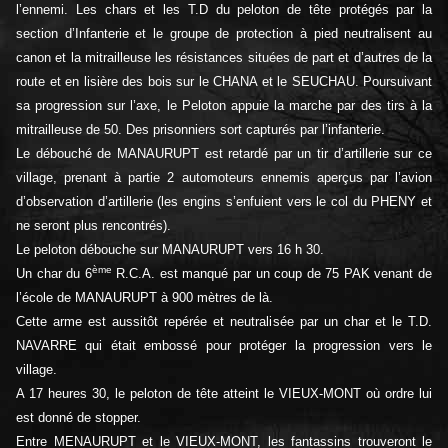
l’ennemi. Les chars et les T.D du peloton de tête protégés par la
section d’Infanterie et le groupe de protection à pied neutralisent au
canon et la mitrailleuse les résistances situées de part et d’autres de la
route et en lisière des bois sur le CHANA et le SEUCHAU. Poursuivant
sa progression sur l’axe, le Peloton appuie la marche par des tirs à la
mitrailleuse de 50. Des prisonniers sort capturés par l’infanterie.
Le débouché de MANAURUPT est retardé par un tir d’artillerie sur ce
village, prenant à partie 2 automoteurs ennemis aperçus par l’avion
d’observation d’artillerie (les engins s’enfuient vers le col du PHENY et
ne seront plus rencontrés).
Le peloton débouche sur MANAURUPT vers 16 h 30.
ème
Un char du 6
R.C.A. est manqué par un coup de 75 PAK venant de
l’école de MANAURUPT à 900 mètres de là.
Cette arme est aussitôt repérée et neutralisée par un char et le T.D.
NAVARRE qui était embossé pour protéger la progression vers le
village.
A 17 heures 30, le peloton de tête atteint le VIEUX-MONT où ordre lui
est donné de stopper.
Entre MENAURUPT et le VIEUX-MONT, les fantassins trouveront le