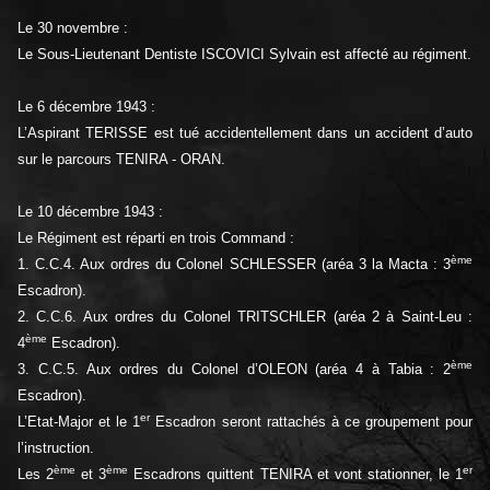
Le 30 novembre :
Le Sous-Lieutenant Dentiste ISCOVICI Sylvain est affecté au régiment.
Le 6 décembre 1943 :
L’Aspirant TERISSE est tué accidentellement dans un accident d’auto
sur le parcours TENIRA - ORAN.
Le 10 décembre 1943 :
Le Régiment est réparti en trois Command :
ème
1. C.C.4. Aux ordres du Colonel SCHLESSER (aréa 3 la Macta : 3
Escadron).
2. C.C.6. Aux ordres du Colonel TRITSCHLER (aréa 2 à Saint-Leu :
ème
4
Escadron).
ème
3. C.C.5. Aux ordres du Colonel d’OLEON (aréa 4 à Tabia : 2
Escadron).
er
L’Etat-Major et le 1
Escadron seront rattachés à ce groupement pour
l’instruction.
ème
ème
er
Les 2
et 3
Escadrons quittent TENIRA et vont stationner, le 1