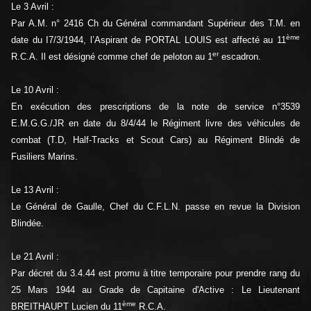
Le 3 Avril :
Par A.M. n° 2416 Ch du Général commandant Supérieur des T.M. en
ème
date du I7/3/1944, l’Aspirant de PORTAL LOUIS est affecté au 11
er
R.C.A. Il est désigné comme chef de peloton au 1
escadron.
Le 10 Avril :
En exécution des prescriptions de la note de service n°3539
E.M.G.G./JR en date du 8/4/44 le Régiment livre des véhicules de
combat (T.D, Half-Tracks et Scout Cars) au Régiment Blindé de
Fusiliers Marins.
Le 13 Avril :
Le Général de Gaulle, Chef du C.F.L.N. passe en revue la Division
Blindée.
Le 21 Avril :
Par décret du 3.4.44 est promu à titre temporaire pour prendre rang du
25 Mars 1944 au Grade de Capitaine d'Active : Le Lieutenant
ème
BREITHAUPT Lucien du 11
R.C.A.