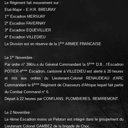
Le Régiment fait mouvement sur :
Etat-Major – E.H.R. BREURAY
er
1
Escadron MERSUAY
e
2
Escadron FAVERNAY
e
3
Escadron EQUEVILLIER
e
4
Escadron VILLEDIEU
ère
La Division est en réserve de la 1
ARMEE FRANCAISE.
er
Le 1
Novembre :
ème
Par ordre n° 396/u.s.du Général Commandant la 5
D.B., l’Escadron
ème
POTIER 4
Escadron, cantonné à VILLEDIEU est alerté à 20 heures
et mis aux ordres du Lieutenant-Colonel RENAUDEAU d’ARC
ème
Commandant le 6
Régiment de Chasseurs d’Afrique lequel fait partie
du Combat Command n° 6.
Départ à 22 heures par CONFLANS, PLOMBIERES, REMIREMONT.
Le 2 Novembre :
Le 4ème Escadron moins un Peloton est intégré dans le groupement du
Lieutenant Colonel GAMBEZ de la brigade de Choc.