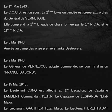
er
Le 1
Mai 1943 :
ème
Le C.O.U.B. est dissous. La 2
Division blindée est créée aux ordres
du Général de VERNEJOUL.
ère
er
Elle comprend la 1
Brigade de chars formée par le 1
R.C.A. et le
ème
11
R.C.A.
Le 3 Mai 1943 :
Arrivée au camp des onze premiers tanks Destroyers.
Le 9 Mai 1943 :
Le Général de VERNEJOUL adopte comme devise pour la division
"FRANCE D'ABORD".
Le 15 Mai 1943 :
er
Le Lieutenant CUNQ est affecté au 1
Escadron, Le Capitaine
LAMBERT Commandant l’E.H.R, Le Capitaine de LESPARDA l’Etat-
Major.
Le Lieutenant GAUTHIER l’Etat Major. Le Lieutenant BREITHAUPT