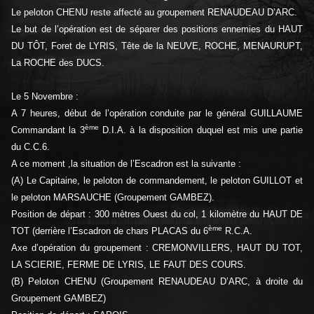
Le peloton CHENU reste affecté au groupement RENAUDEAU D’ARC.
Le but de l’opération est de séparer des positions ennemies du HAUT
DU TÔT, Foret de LYRIS, Tête de la NEUVE, ROCHE, MENAURUPT,
La ROCHE des DUCS.
Le 5 Novembre :
A 7 heures, début de l’opération conduite par le général GUILLAUME
ème
Commandant la 3
D.I.A. à la disposition duquel est mis une partie
du C.C.6.
A ce moment ,la situation de l’Escadron est la suivante :
(A) Le Capitaine, le peloton de commandement, le peloton GUILLOT et
le peloton MARSAUCHE (Groupement GAMBEZ).
Position de départ : 300 mètres Ouest du col, 1 kilomètre du HAUT DE
ème
TOT (derrière l’Escadron de chars PLACAS du 6
R.C.A.
Axe d’opération du groupement : CREMONVILLERS, HAUT DU TOT,
LA SCIERIE, FERME DE LYRIS, LE FAUT DES COURS.
(B) Peloton CHENU (Groupement RENAUDEAU D’ARC, à droite du
Groupement GAMBEZ)