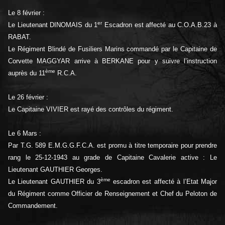
Le 8 février :
er
Le Lieutenant DINOMAIS du 1
Escadron est affecté au C.O.A.B.23 à
RABAT.
Le Régiment Blindé de Fusiliers Marins commandé par le Capitaine de
Corvette MAGGYAR arrive à BERKANE pour y suivre l’instruction
ème
auprès du 11
R.C.A.
Le 26 février :
Le Capitaine VIVIER est rayé des contrôles du régiment.
Le 6 Mars :
Par T.G. 589 E.M.G.G.F.C.A. est promu à titre temporaire pour prendre
rang le 25-12-1943 au grade de Capitaine Cavalerie active : Le
Lieutenant GAUTHIER Georges.
ème
Le Lieutenant GAUTHIER du 3
escadron est affecté à l’Etat Major
du Régiment comme Officier de Renseignement et Chef du Peloton de
Commandement.