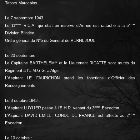
Tabors Marocains.
Le 7 septembre 1943 :
ème
ème
Le 11
R.C.A. qui était en réserve d’Armée est rattaché à la 5
Division Blindée.
Ordre général du N°5 du Général de VERNEJOUL
Le 20 septembre :
Le Capitaine BARTHELEMY et le Lieutenant RICATTE sont mutés du
Régiment à l'E.M.G.G. à Alger.
L’Aspirant LE FAURICHON prend les fonctions d’Officier des
Renseignements.
Le 8 octobre 1943 :
ème
L’Aspirant LUYLIER passe à l’E.H.R. venant du 3
Escadron.
ème
L’Aspirant DAVID EMILE, CONDE DE FRANCE est affecté au 2
Escadron.
Le 10 octobre :