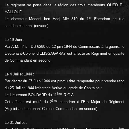
Le régiment se porte dans la région des trois marabouts OUED EL
HALLOUF
er
Le chasseur Madani ben Hadj Mle 819 du 1
Escadron se tue
accidentellement (noyade)
Le 19 Juin :
Par A.M. n° 5 : DB 6290 du 12 juin 1944 du Commissaire à la guerre, le
Lieutenant-Colonel d’ELISSAGARAY est affecté au Régiment en qualité
de Commandant en second.
Le 4 Juillet 1944 :
Par décret du 27 Juin 1944 est promu titre temporaire pour prendre rang
du 25 Juillet 1944 Infanterie Active au grade de Capitaine :
ème
Le Lieutenant BOUDARD du 11
R.C.A.
ème
Cet officier est muté du 2
escadron à l’Etat-Major du Régiment
(Adjoint au Lieutenant-Colonel Commandant en second).
Le 31 Juillet :
ème