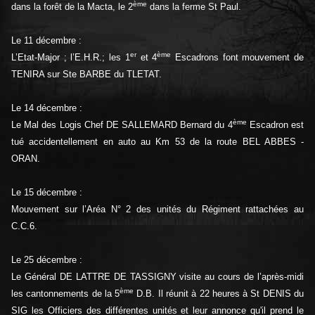
ème
dans la forêt de la Macta, le 2
dans la ferme St Paul.
Le 11 décembre :
er
ème
L’Etat-Major ; l’E.H.R.; les 1
et 4
Escadrons font mouvement de
TENIRA sur Ste BARBE du TLETAT.
Le 14 décembre :
ème
Le Mal des Logis Chef DE SALLEMARD Bernard du 4
Escadron est
tué accidentellement en auto au Km 53 de la route BEL ABBES -
ORAN.
Le 15 décembre :
Mouvement sur l’Aréa N° 2 des unités du Régiment rattachées au
C.C.6.
Le 25 décembre :
Le Général DE LATTRE DE TASSIGNY visite au cours de l’après-midi
ème
les cantonnements de la 5
D.B. Il réunit à 22 heures à St DENIS du
SIG les Officiers des différentes unités et leur annonce qu'il prend le