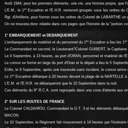
Août 1944, pour les premiers éléments, une vie, une histoire propre, que l'o
er
L'E.M., le 1
Escadron et l'E.H.R. resteront groupés sous les ordres du
Rgt. d'Artillerie, pour former sous les ordres du Colonel de LABARTHE un
On ne trouvera donc relatée dans ces pages que l'histoire de la "portion ce
1° EMBARQUEMENT et DEBARQUEMENT
er
er
L'embarquement du matériel et du personnel du 1
Escadron a lieu les 1
Le Commandant en second, le Lieutenant?Colonel GUIBERT, le Capitaine
Le 4 Septembre, à 13 heures, au port d'ORAN, personnel et matériel de l'
Le convoi se forme en large du port d'Oran et le départ a lieu le 5 Septem
Enfin, le 9 Septembre, après une traversée sans incident, le convoi arriv
er
Le 1
Escadron débarque à 20 heures devant la plage de la NARTELLE à
L'E.M. et l'E.H.R. ne débarqueront que le 10 Septembre dans la nuit.
e
Ces éléments du 9
R.C.A. sont regroupés dans une zone d'attente aux 
2° SUR LES ROUTES DE FRANCE
Le Colonel CALDAIROU, Commandant le G.T. 3 et les éléments débarqué
MACON.
Le 10 Septembre, le Régiment fait mouvement à 14 heures par l'itinérai