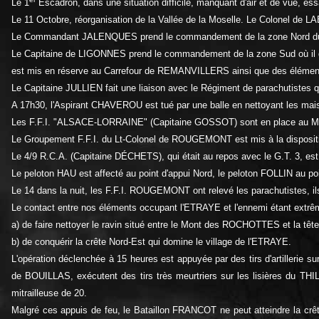
Le 1
Escadron, dans une situation difficile, manquant d'air et de vue, e
Le 11 Octobre, réorganisation de la Vallée de la Moselle. Le Colonel d
Le Commandant JALENQUES prend le commandement de la zone Nord du fleu
Le Capitaine de LIGONNES prend le commandement de la zone Sud où il 
est mis en réserve au Carrefour de REMANVILLERS ainsi que des élémen
Le Capitaine JULLIEN fait une liaison avec le Régiment de parachutistes
A 17h30, l'Aspirant CHAVEROU est tué par une balle en nettoyant les m
Les F.F.I. "ALSACE-LORRAINE" (Capitaine GOSSOT) sont en place au Mont
Le Groupement F.F.I. du Lt-Colonel de ROUGEMONT est mis à la dispositi
Le 4/9 R.C.A. (Capitaine DÉCHETS), qui était au repos avec le G.T. 3, est
Le peloton HAU est affecté au point d'appui Nord, le peloton FOLLIN au 
Le 14 dans la nuit, les F.F.I. ROUGEMONT ont relevé les parachutistes,
Le contact entre nos éléments occupant l'ETRAYE et l'ennemi étant extrême
a) de faire nettoyer le ravin situé entre le Mont des ROCHOTTES et la tê
b) de conquérir la crête Nord-Est qui domine le village de l'ETRAYE.
L'opération déclenchée à 15 heures est appuyée par des tirs d'artilleri
de BOUILLAS, exécutent des tirs très meurtriers sur les lisières du TH
mitrailleuse de 20.
Malgré ces appuis de feu, le Bataillon FRANCOT ne peut atteindre la crête