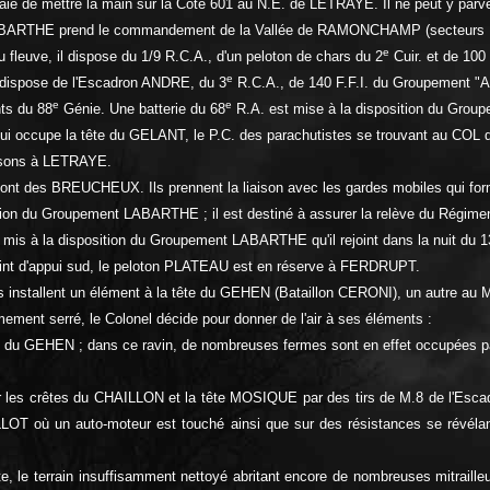
ssaie de mettre la main sur la Côte 601 au N.E. de LETRAYE. Il ne peut y pa
e LABARTHE prend le commandement de la Vallée de RAMONCHAMP (secteurs Nor
e
ve, il dispose du 1/9 R.C.A., d'un peloton de chars du 2
Cuir. et de 10
e
dispose de l'Escadron ANDRE, du 3
R.C.A., de 140 F.F.I. du Groupement "
e
e
ts du 88
Génie. Une batterie du 68
R.A. est mise à la disposition du Gr
 qui occupe la tête du GELANT, le P.C. des parachutistes se trouvant au C
aisons à LETRAYE.
 des BREUCHEUX. Ils prennent la liaison avec les gardes mobiles qui form
on du Groupement LABARTHE ; il est destiné à assurer la relève du Régimen
 mis à la disposition du Groupement LABARTHE qu'il rejoint dans la nuit du 
point d'appui sud, le peloton PLATEAU est en réserve à FERDRUPT.
 ils installent un élément à la tête du GEHEN (Bataillon CERONI), un autr
ment serré, le Colonel décide pour donner de l'air à ses éléments :
te du GEHEN ; dans ce ravin, de nombreuses fermes sont en effet occupées pa
e sur les crêtes du CHAILLON et la tête MOSIQUE par des tirs de M.8 de l'Es
ILLOT où un auto-moteur est touché ainsi que sur des résistances se révél
, le terrain insuffisamment nettoyé abritant encore de nombreuses mitraille