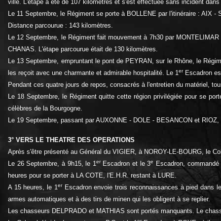
ville. L'étape a été de 107 kilomètres et s'est effectuée sans incident dans
Le 11 Septembre, le Régiment se porte à BOLLENE par l'itinéraire : A
Distance parcourue : 143 kilomètres.
Le 12 Septembre, le Régiment fait mouvement à 7h30 par MONTELIMAR
CHANAS. L'étape parcourue était de 130 kilomètres.
Le 13 Septembre, empruntant le pont de PEYRAN, sur le Rhône, le Rég
er
les reçoit avec une charmante et admirable hospitalité. Le 1
Escadron es
Pendant ces quatre jours de repos, consacrés à l'entretien du matériel, to
Le 18 Septembre, le Régiment quitte cette région privilégiée pour 
célèbres de la Bourgogne.
Le 19 Septembre, passant par AUXONNE - DOLE - BESANCON et RIOZ, l'
3° VERS LE THEATRE DES OPERATIONS
Après s'être présenté au Général du VIGIER, à NOROY-LE-BOURG, le Colon
er
e
Le 26 Septembre, à 9h15, le 1
Escadron et le 3
Escadron, commandé par
heures pour se porter à LA COTE, l'E.H.R. restant à LURE.
er
A 15 heures, le 1
Escadron envoie trois reconnaissances à pied dans le
armes automatiques et à des tirs de minen qui les obligent à se replier.
Les chasseurs DELPRADO et MATHIAS sont portés manquants. Le chasseur H
er