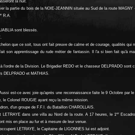
seront la nuit.
er la partie du bois de la NOIE-JEANNIN située au Sud de la route MAGNY - 
e
R.A.
UABLIA sont blessés.
.
elon que ce soit, tous ont fait preuve de calme et de courage, qualités qui 
t son apprentissage du rude métier de fantassin. Il l'a si bien fait qu'à ma
ordre de la Division. Le Brigadier REDO et le chasseur DELPRADO sont cit
sseurs DELPRADO et MATHIAS.
 Aussi est-ce avec joie qu'après une reconnaissance faite le 9 Octobre par
, le Colonel ROUGIE ayant reçu la même mission.
ron, d'un groupe de F.F.I. du Bataillon CHAROLLAIS.
er
t LETRAYE dans une villa au Nord de la route. A 17 heures, le 1
Escadro
sont mis en place au fur et à mesure de leur venue.
upent LETRAYE, le Capitaine de LIGONNES lui est adjoint.