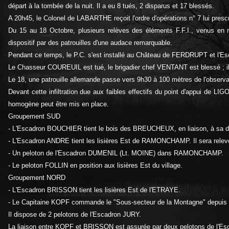
départ à la tombée de la nuit. Il a eu 8 tués, 2 disparus et 17 blessés.
A 20h45, le Colonel de LABARTHE reçoit l'ordre d'opérations n° 7 lui prescr
Du 15 au 18 Octobre, plusieurs relèves des éléments F.F.I., venus en
dispositif par des patrouilles d'une audace remarquable.
Pendant ce temps, le P.C. s'est installé au Château de FERDRUPT et l'
Le Chasseur COUREUIL est tué, le brigadier chef VENTANT est blessé ; il
Le 18, une patrouille allemande passe vers 9h30 à 100 mètres de l'observ
Devant cette infiltration due aux faibles effectifs du point d'appui de LI
homogène peut être mis en place.
Groupement SUD
- L'Escadron BOUCHIER tient le bois des BREUCHEUX, en liaison, à sa dr
- L'Escadron ANDRE tient les lisières Est de RAMONCHAMP. Il sera rele
- Un peloton de l'Escadron DUMENIL (Lt. MOINE) dans RAMONCHAMP.
- Le peloton FOLLIN en position aux lisières Est du village.
Groupement NORD
- L'Escadron BRISSON tient les lisières Est de l'ETRAYE.
- Le Capitaine KOPF commande le "Sous-secteur de la Montagne" depu
Il dispose de 2 pelotons de l'Escadron JURY.
La liaison entre KOPF et BRISSON est assurée par deux pelotons de l'E