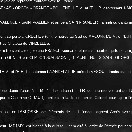
 la joie de reprendre contact avec la France.
IX - SENAS - ORGON - ORANGE - BOLLENE. L'E.M. et l'E.H.R. cantonnent à 
 VALENCE - SAINT-VALLIER et arrive à SAINT-RAMBERT à midi où cantonne
iment se porte à CRECHES (q. kilomètres au Sud de MACON). L'E.M. et l
t au Château de VINZELLES.
us retrouvent avec joie une FRANCE souriante et moins meurtrie qu'ils ne crai
se porter à GENLIS par CHALON-SUR-SAONE, BEAUNE, NUITS-SAINT-GEORGES
E.M. et l'E.H.R. cantonnent à ANDELARRE près de VESOUL, tandis que le 
er
el donne l'ordre à l'E.M., 1
Escadron et E.H.R. de faire mouvement sur LU
 le Capitaine GIRAUD, sont mis à la disposition du Colonel pour agir à l'
s bois de LABROSSE, des éléments de F.F.I. l'accompagnent. Après avoir p
ADJADJ est blessé à la cuisse, il sera cité à l'ordre de l'Armée pour so