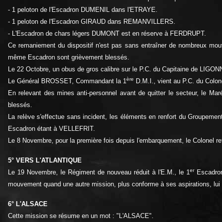
- 1 peloton de l'Escadron DUMENIL dans l'ETRAYE.
- 1 peloton de l'Escadron GIRAUD dans REMANVILLERS.
- L'Escadron de chars légers DUMONT est en réserve à FERDRUPT.
Ce remaniement du dispositif n'est pas sans entraîner de nombreux mou
même Escadron sont grièvement blessés.
Le 22 Octobre, un obus de gros calibre sur le P.C. du Capitaine de L
ère
Le Général BROSSET, Commandant la 1
D.M.I., vient au P.C. du Colo
En relevant des mines anti-personnel avant de quitter le secteur, le 
blessés.
La relève s'effectue sans incident, les éléments en renfort du Groupem
Escadron étant à VELLEFRIT.
Le 8 Novembre, pour la première fois depuis l'embarquement, le Colonel ret
5° VERS L'ATLANTIQUE
er
Le 19 Novembre, le Régiment de nouveau réduit à l'E.M., le 1
Escadron 
mouvement quand une autre mission, plus conforme à ses aspirations, lui 
6° L'ALSACE
Cette mission se résume en un mot : "L'ALSACE".