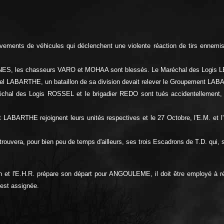
vements de véhicules qui déclenchent une violente réaction de tirs ennem
IGONNES, les chasseurs VARO et MOHAA sont blessés. Le Maréchal des Logi
nel LABARTHE, un bataillon de sa division devait relever le Groupement LAB
Maréchal des Logis ROSSEL et le brigadier REDO sont tués accidentelleme
ent LABARTHE rejoignent leurs unités respectives et le 27 Octobre, l'E.M. 
rouvera, pour bien peu de temps d'ailleurs, ses trois Escadrons de T.D. qui, s
et l'E.H.R. prépare son départ pour ANGOULEME, il doit être employé à rédui
est assignée.