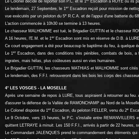
Le Colonel décide de reporter son P.C. et le 1
Escadron à ROYE où ils pas
er
Le lendemain, 27 Septembre, le 1
Escadron reçoit pour mission de nettoy
e
vue exécutés par un peloton du 5
R.C.A. et de l'appui d'une batterie du 68
L'action commencée à 10h30 se termine à 13 heures.
Le chasseur MALHOMME est tué, le Brigadier GUTTIN et le chasseur RO
er
A 16 heures, l'E.M. et le 1
Escadron sont mis en réserve de D.B. à LURE
Ce court engagement a été pour beaucoup le baptême du feu, à quelque éch
er
Le 1
Escadron, dans des conditions très pénibles, combats de bois, a fai
ingrates, mais hélas, plus coûteuses aussi en vies humaines.
Le Brigadier GUTTIN, les chasseurs MATHIAS et MALHOMME sont cités à l'
Le lendemain, des F.F.I. retrouveront dans les bois les corps des cha
4° LES VOSGES - LA MOSELLE
Après une semaine de repos à LURE, tous aspiraient à retourner au feu.
d'assurer la défense de la Vallée de RAMONCHAMP au Nord de la Moselle
er
e
Le Colonel dispose du 1
Escadron, du peloton FELLER, venu du 2
Escad
Le 9 Octobre, vers 15 heures, le P.C. s'installe entre REMANVILLERS e
quittent LETRAYE à minuit. Les 150 F.F.I., arrivés à partir de 22 heures, 
Le Commandant JALENQUES prend le commandement des éléments qui occ
er