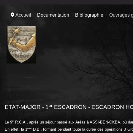
Accueil
Documentation
Bibliographie
Ouvrages g
er
ETAT-MAJOR - 1
ESCADRON - ESCADRON H
e
Le 9
R.C.A., après un séjour passé aux Aréas à ASSI-BEN-OKBA, où dans 
ère
En effet, la 1
D.B., formant pendant toute la durée des opérations 3 Gr