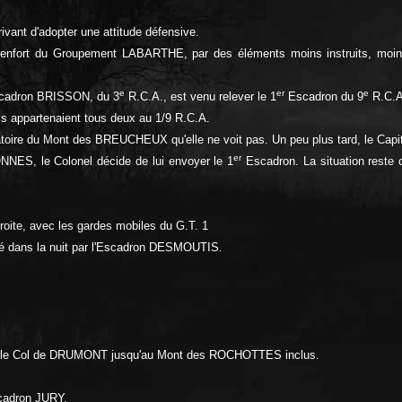
ivant d'adopter une attitude défensive.
 renfort du Groupement LABARTHE, par des éléments moins instruits, moin
e
er
e
Escadron BRISSON, du 3
R.C.A., est venu relever le 1
Escadron du 9
R.C.A
s appartenaient tous deux au 1/9 R.C.A.
atoire du Mont des BREUCHEUX qu'elle ne voit pas. Un peu plus tard, le Capit
er
GONNES, le Colonel décide de lui envoyer le 1
Escadron. La situation reste c
oite, avec les gardes mobiles du G.T. 1
vé dans la nuit par l'Escadron DESMOUTIS.
is le Col de DRUMONT jusqu'au Mont des ROCHOTTES inclus.
scadron JURY.