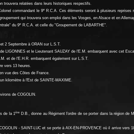
n trouvera relatées dans leurs historiques respectifs.
e
 Colonel commandant le 9
R.C.A. Ces éléments seront à plusieurs reprises 
 groupement qui trouvera son emploi dans les Vosges, en Alsace et en Allema
e
ntrale" du 9
R.C.A. et celle du "Groupement de LABARTHE".
et 2 Septembre à ORAN sur L.S.T.
 de LIGONNES et le Lieutenant SAUZAY de l'E.M. embarquent avec cet Esca
E.M. et de l'E.H.R. embarquent également sur L.S.T.
bre vers 13 heures.
e en vue des Côtes de France.
 un kilomètre à l'Est de SAINTE-MAXIME.
environs de COGOLIN.
ère
s de la 1
D.B., donne au Régiment l'ordre de se porter dans la région
re COGOLIN - SAINT-LUC et se porte à AIX-EN-PROVENCE où il arrive vers 18 