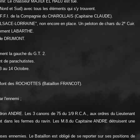
rvenir. Le chasseur MAJIDI EL HADJ est tué.
d et Sud) avec tous les éléments qui s'y trouvent.
0 F.F.I. de la Compagnie du CHAROLLAIS (Capitaine CLAUDE).
e
ALSACE-LORRAINE", non encore en place. Un peloton de chars du 2
Cuir.
oupement LABARTHE.
OL de DRUMONT.
ent la gauche du G.T. 2.
t de parachutistes.
13 au 14 Octobre.
e au Mont des ROCHOTTES (Bataillon FRANCOT).
r l'ennemi ;
cadron ANDRE. Les 3 canons de 75 du 1/9 R.C.A., aux ordres du Lieutenant
ant dans les fermes du ravin. Les M.8.du Capitaine ANDRE détruisent une
uses ennemies. Le Bataillon est obligé de se reporter sur ses positions de