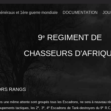
énéraux et 1ère guerre mondiale
DOCUMENTATION
JOU
9
REGIMENT DE
e
CHASSEURS D'AFRIQ
ORS RANGS
une même attente sont groupés tous les Escadrons, ne sera à nouveau réuni 
e
e
e
e
oupements tactiques, les 2
, 3
, 4
Escadrons de Tank-destroyers du 9
R.C.