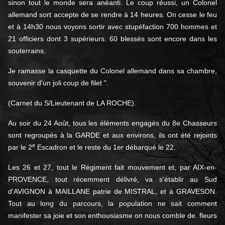
sinon tout le monde sera anéanti. Le coup réussi, un Colonel
allemand sort accepte de se rendre à 14 heures. On cesse le feu
et à 14h30 nous voyons sortir avec stupéfaction 700 hommes et
21 officiers dont 3 supérieurs. 60 blessés sont encore dans les
souterrains.
Je ramasse la casquette du Colonel allemand dans sa chambre,
souvenir d'un joli coup de filet ".
(Carnet du S/Lieutenant de LA ROCHE).
Au soir du 24 Août, tous les éléments engagés du 8e Chasseurs
sont regroupés à la GARDE et aux environs, ils ont été rejoints
e
par le 2
Escadron et le reste du 1er débarqué le 22.
Les 26 et 27, tout le Régiment fait mouvement et, par AIX-en-
PROVENCE, tout récemment délivré, va s'établir au Sud
d'AVIGNON à MAILLANE patrie de MISTRAL, et à GRAVESON.
Tout au long du parcours, la population ne sait comment
manifester sa joie et son enthousiasme on nous comble de. fleurs