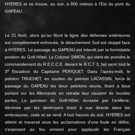
HYERES et se trouve, au soir, à 800 mètres à l'Est du pont du
GAPEAU.
Le 21 Août, alors qu'au Nord la ligne des défenses extérieures
est complètement enfoncée, le détachement Sud est stoppé face
à HYERES. Le passage du GAPEAU est interdit par la formidable
position du Golf-Hôtel. Le Colonel SIMON, qui vient de prendre le
commandement du R.E.C.C.E. devant le R.C.T 3, fait venir tout le
e
3
Escadron du Capitaine PERIQUET. Dans l'après-midi, le
peloton TRUCHET, en soutien du peloton LACASSIN, force le
passage du GAPEAU les deux pelotons réunis, tirant à bout
portant sur les Allemands en retraite leur causent de lourdes
pertes. La garnison du Golf-Hôtel, écrasée par l'artillerie,
décimée par les destroyers tirant à vue directe dans les
embrasures, cède et se rend. A huit heures du soir, HYERES est
atteint et traversé sous les acclamations d'une foule en délire,
s'exposant au feu ennemi pour applaudir les Français