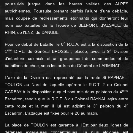
poursuivis jusque dans les hautes vallées des ALPES
autrichiennes. Poursuite prenant parfois l'allure d'une débâcle,
mais coupée de redressements étonnants qui donneront leur
nom aux batailles de la Trouée de BELFORT, d'ALSACE, du
RHIN, de l'ENZ, du DANUBE.
e
Pour ce début de bataille, le 8
R.C.A. est à la disposition de la
ère
e
1
D.F.L. du Général BROSSET, placée, avec la 9
Division
d'infanterie coloniale et un groupement de commandos et de
bataillons de choc, sous les ordres du Général de LARMINAT.
L'axe de la Division est représenté par la route St-RAPHAEL-
TOULON au Nord de laquelle opérera le R.C.T. 2 du Colonel
ème
GARBAY à la disposition duquel sont mis deux pelotons du 4
Escadron, tandis que le R.C.T. 3 du Colonel RAYNAL agira entre
e
e
cette route et la mer, il lui est adjoint le 3
peloton du 4
Escadron. L'attaque est fixée pour le 20 au matin.
La place de TOULON est garantie à l'Est par deux lignes de
défenses extérieures concentriques. La plus éloignée est