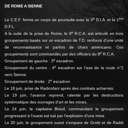
DE ROME A SIENNE
e
ère
Le C.E.F. forme un corps de poursuite avec la 3
D.I.A. et la 1
D.F.L.
e
A la suite de la prise de Rome, le 8
R.C.A. est articulé en trois
groupements basés sur un escadron de T.D. renforcé d'une unité
de reconnaissance et parfois de chars américains. Ces
e
groupements sont commandés par des officiers du 8
R.C.A.
e
Groupement de gauche : 3
escadron.
e
Groupement du centre : 4
escadron sur l'axe de la route n°2
vers Sienne.
e
Groupement de droite : 2
escadron.
Le 18 juin, prise de Radicofani après des combats acharnés.
Le 19 juin, l'avance reprend, ralentie par les destructions
systématique des ouvrages d'art et les mines.
Le 24 juin, le capitaine Breuil, commandant le groupement
progressant à l'ouest est tué par l'explosion d'une mine.
Le 30 juin, le groupement ouest s'empare de Grotti et de Raddi