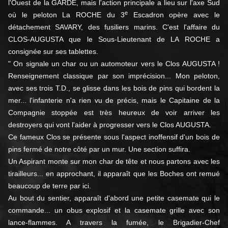
l'Ouest de la GARDE, mais l'action principale a lieu sur l'axe Sud
e
où le peloton La ROCHE du 3
Escadron opère avec le
détachement SAVARY, des fusiliers marins. C'est l'affaire du
CLOS-AUGUSTA que le Sous-Lieutenant de LA ROCHE a
consignée sur ses tablettes.
" On signale un char ou un automoteur vers le Clos AUGUSTA !
Renseignement classique par son imprécision... Mon peloton,
avec ses trois T.D., se glisse dans les bois de pins qui bordent la
mer... l'infanterie n'a rien vu de précis, mais le Capitaine de la
Compagnie stoppée est très heureux de voir arriver les
destroyers qui vont l'aider à progresser vers le Clos AUGUSTA.
Ce fameux Clos se présente sous l'aspect inoffensif d'un bois de
pins fermé de notre côté par un mur. Une section suffira.
Un Aspirant monte sur mon char de tête et nous partons avec les
tirailleurs... en approchant, il apparaît que les Boches ont remué
beaucoup de terre par ici.
Au bout du sentier, apparaît d'abord une petite casemate qui le
commande... un obus explosif et la casemate grille avec son
lance-flammes. A travers la fumée, le Brigadier-Chef