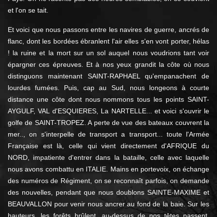
et l'on se tait.
Et voici que nous passons entre les navires de guerre, ancrés de
flanc, dont les bordées ébranlent l'air elles s'en vont porter, hélas
! la ruine et la mort sur un sol auquel nous voudrions tant voir
épargner ces épreuves. Et à nos yeux grandit la côte où nous
distinguons maintenant SAINT-RAPHAEL qu'empanachent de
lourdes fumées. Puis, cap au Sud, nous longeons à courte
distance une côte dont nous nommons tous les points SAINT-
AYGULF, VAL d'ESQUIERES, La NARTELLE... et voici s'ouvrir le
golfe de SAINT-TROPEZ. A perte de vue des bateaux couvrent la
mer.., on s'interpelle de transport a transport... toute l'Armée
Française est là, celle qui vient directement d'AFRIQUE du
NORD, impatiente d'entrer dans la bataille, celle avec laquelle
nous avons combattu en ITALIE. Mains en portevoix, on échange
des numéros de Régiment, on se reconnaît parfois, on demande
des nouvelles, pendant que nous doublons SAINTE-MAXIME et
BEAUVALLON pour venir nous ancrer au fond de la baie. Sur les
hauteurs, les forêts brûlent, au-dessus de nos têtes passent,