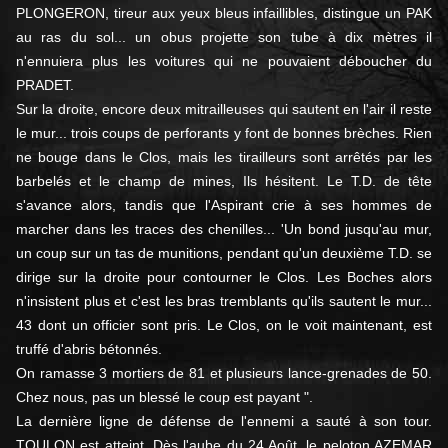
PLONGERON, tireur aux yeux bleus infaillibles, distingue un PAK
au ras du sol... un obus projette son tube à dix mètres il
n'ennuiera plus les voitures qui ne pouvaient déboucher du
PRADET.
Sur la droite, encore deux mitrailleuses qui sautent en l'air il reste
le mur... trois coups de perforants y font de bonnes brèches. Rien
ne bouge dans le Clos, mais les tirailleurs sont arrêtés par les
barbelés et le champ de mines, Ils hésitent. Le T.D. de tête
s'avance alors, tandis que l'Aspirant crie à ses hommes de
marcher dans les traces des chenilles... 'Un bond jusqu'au mur,
un coup sur un tas de munitions, pendant qu'un deuxième T.D. se
dirige sur la droite pour contourner le Clos. Les Boches alors
n'insistent plus et c'est les bras tremblants qu'ils sautent le mur...
43 dont un officier sont pris. Le Clos, on le voit maintenant, est
truffé d'abris bétonnés.
On ramasse 3 mortiers de 81 et plusieurs lance-grenades de 50.
Chez nous, pas un blessé le coup est payant ".
La dernière ligne de défense de l'ennemi a sauté à son tour.
TOULON est atteint. Dès l'aube du 24 Août, le peloton AZEMAR