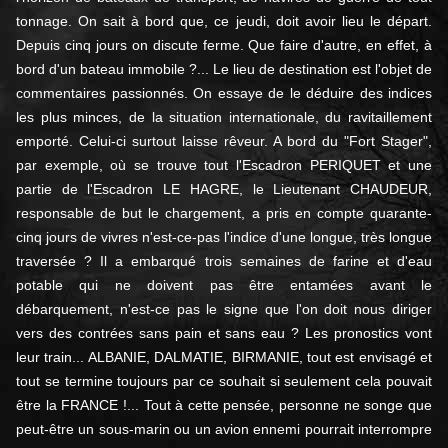
tonnage. On sait à bord que, ce jeudi, doit avoir lieu le départ.
Depuis cinq jours on discute ferme. Que faire d'autre, en effet, à
bord d'un bateau immobile ?... Le lieu de destination est l'objet de
commentaires passionnés. On essaye de le déduire des indices
les plus minces, de la situation internationale, du ravitaillement
emporté. Celui-ci surtout laisse rêveur. A bord du "Fort Stager",
par exemple, où se trouve tout l'Escadron PERIQUET et une
partie de l'Escadron LE HAGRE, le Lieutenant CHAUDEUR,
responsable de but le chargement, a pris en compte quarante-
cinq jours de vivres n'est-ce-pas l'indice d'une longue, très longue
traversée ? Il a embarqué trois semaines de farine et d'eau
potable qui ne doivent pas être entamées avant le
débarquement, n'est-ce pas le signe que l'on doit nous diriger
vers des contrées sans pain et sans eau ? Les pronostics vont
leur train... ALBANIE, DALMATIE, BIRMANIE, tout est envisagé et
tout se termine toujours par ce souhait si seulement cela pouvait
être la FRANCE !... Tout à cette pensée, personne ne songe que
peut-être un sous-marin ou un avion ennemi pourrait interrompre