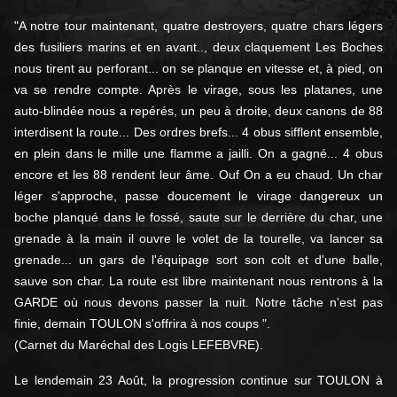
"A notre tour maintenant, quatre destroyers, quatre chars légers
des fusiliers marins et en avant.., deux claquement Les Boches
nous tirent au perforant... on se planque en vitesse et, à pied, on
va se rendre compte. Après le virage, sous les platanes, une
auto-blindée nous a repérés, un peu à droite, deux canons de 88
interdisent la route... Des ordres brefs... 4 obus sifflent ensemble,
en plein dans le mille une flamme a jailli. On a gagné... 4 obus
encore et les 88 rendent leur âme. Ouf On a eu chaud. Un char
léger s'approche, passe doucement le virage dangereux un
boche planqué dans le fossé, saute sur le derrière du char, une
grenade à la main il ouvre le volet de la tourelle, va lancer sa
grenade... un gars de l'équipage sort son colt et d'une balle,
sauve son char. La route est libre maintenant nous rentrons à la
GARDE où nous devons passer la nuit. Notre tâche n'est pas
finie, demain TOULON s'offrira à nos coups ".
(Carnet du Maréchal des Logis LEFEBVRE).
Le lendemain 23 Août, la progression continue sur TOULON à