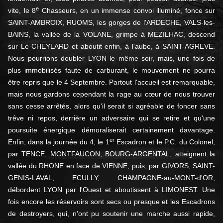
e
vite, le 8
Chasseurs, en un immense convoi illuminé, fonce sur
SAINT-AMBROIX, RUOMS, les gorges de l'ARDECHE, VALS-les-
BAINS, la vallée de la VOLANE, grimpe à MEZILHAC, descend
sur Le CHEYLARD et aboutit enfin, à l'aube, à SAINT-AGREVE.
Nous pourrions doubler LYON le même soir, mais, une fois de
plus immobilisés faute de carburant, le mouvement ne pourra
être repris que le 4 Septembre. Partout l'accueil est remarquable,
mais nous gardons cependant la rage au cœur de nous trouver
sans cesse arrêtés, alors qu'il serait si agréable de foncer sans
trêve ni repos, derrière un adversaire qui se retire et qu'une
poursuite énergique démoraliserait certainement davantage.
er
Enfin, dans la journée du 4, le 1
Escadron et le P.C. du Colonel,
par TENCE, MONTFAUCON, BOURG-ARGENTAL, atteignent la
vallée du RHONE en face de VIENNE, puis, par GIVORS, SAINT-
GENIS-LAVAL, ECULLY, CHAMPAGNE-au-MONT-d'OR,
débordent LYON par l'Ouest et aboutissent à LIMONEST. Une
fois encore les réservoirs sont secs ou presque et les Escadrons
de destroyers, qui, n'ont pu soutenir une marche aussi rapide,