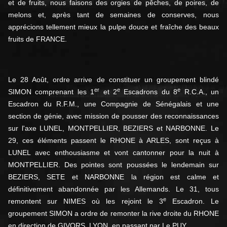
et de fruits, nous faisons des orgies de pêches, de poires, de
melons et, après tant de semaines de conserves, nous
apprécions tellement mieux la pulpe douce et fraîche des beaux
fruits de FRANCE.
Le 28 Août, ordre arrive de constituer un groupement blindé
er
e
e
SIMON comprenant les 1
et 2
Escadrons du 8
R.C.A., un
Escadron du R.F.M., une Compagnie de Sénégalais et une
section de génie, avec mission de pousser des reconnaissances
sur l'axe LUNEL, MONTPELLIER, BEZIERS et NARBONNE. Le
29, ces éléments passent le RHONE à ARLES, sont reçus à
LUNEL avec enthousiasme et vont cantonner pour la nuit à
MONTPELLIER. Des pointes sont poussées le lendemain sur
BEZIERS, SETE et NARBONNE la région est calme et
définitivement abandonnée par les Allemands. Le 31, tous
e
remontent sur NIMES où les rejoint le 3
Escadron. Le
groupement SIMON a ordre de remonter la rive droite du RHONE
en direction de GIVORS, LYON, en passant par Le PUY.