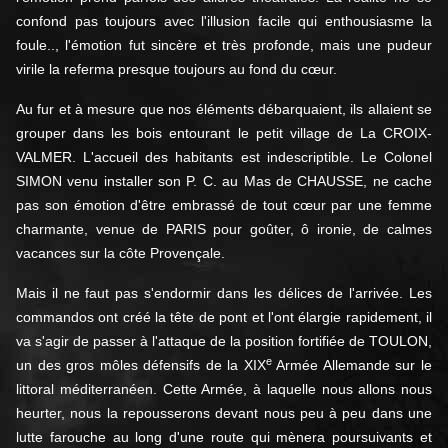
confond pas toujours avec l'illusion facile qui enthousiasme la
foule.., l'émotion fut sincère et très profonde, mais une pudeur
virile la referma presque toujours au fond du cœur.
Au fur et à mesure que nos éléments débarquaient, ils allaient se
grouper dans les bois entourant le petit village de La CROIX-
VALMER. L'accueil des habitants est indescriptible. Le Colonel
SIMON venu installer son P. C. au Mas de CHAUSSE, ne cache
pas son émotion d'être embrassé de tout cœur par une femme
charmante, venue de PARIS pour goûter, ô ironie, de calmes
vacances sur la côte Provençale.
Mais il ne faut pas s'endormir dans les délices de l'arrivée. Les
commandos ont créé la tête de pont et l'ont élargie rapidement, il
va s'agir de passer à l'attaque de la position fortifiée de TOULON,
e
un des gros môles défensifs de la XIX
Armée Allemande sur le
littoral méditerranéen. Cette Armée, à laquelle nous allons nous
heurter, nous la repousserons devant nous peu à peu dans une
lutte farouche au long d'une route qui mènera poursuivants et