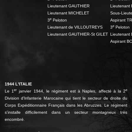
Lieutenant GAUTHIER
Lieutenan
Lieutenant MICHELET
Sous-Lieu
e
3
Peloton
Aspirant 
e
Lieutenant de VILLOUTREYS
3
Peloton
Lieutenant GAUTHIER-St GILET
Lieutenan
Aspirant 
1944 L'ITALIE
er
e
Le 1
janvier 1944, le régiment est à Naples, affecté à la 2
Division d'lnfanterie Marocaine qui tient le secteur de droite du
Corps Expéditionnaire Français dans les Abruzzes. Le régiment
s'installe difficilement dans un secteur montagneux très
encombré.