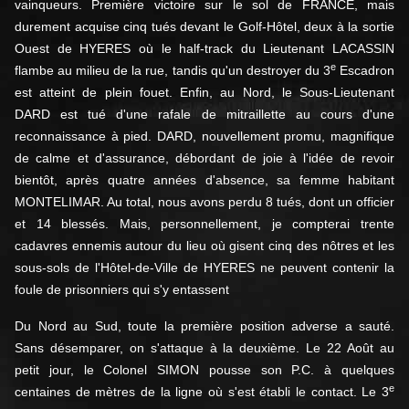
vainqueurs. Première victoire sur le sol de FRANCE, mais
durement acquise cinq tués devant le Golf-Hôtel, deux à la sortie
Ouest de HYERES où le half-track du Lieutenant LACASSIN
e
flambe au milieu de la rue, tandis qu'un destroyer du 3
Escadron
est atteint de plein fouet. Enfin, au Nord, le Sous-Lieutenant
DARD est tué d'une rafale de mitraillette au cours d'une
reconnaissance à pied. DARD, nouvellement promu, magnifique
de calme et d'assurance, débordant de joie à l'idée de revoir
bientôt, après quatre années d'absence, sa femme habitant
MONTELIMAR. Au total, nous avons perdu 8 tués, dont un officier
et 14 blessés. Mais, personnellement, je compterai trente
cadavres ennemis autour du lieu où gisent cinq des nôtres et les
sous-sols de l'Hôtel-de-Ville de HYERES ne peuvent contenir la
foule de prisonniers qui s'y entassent
Du Nord au Sud, toute la première position adverse a sauté.
Sans désemparer, on s'attaque à la deuxième. Le 22 Août au
petit jour, le Colonel SIMON pousse son P.C. à quelques
e
centaines de mètres de la ligne où s'est établi le contact. Le 3