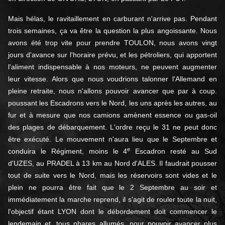
Mais hélas, le ravitaillement en carburant n'arrive pas. Pendant
trois semaines, ça va être la question la plus angoissante. Nous
avons été trop vite pour prendre TOULON, nous avons vingt
jours d'avance sur l'horaire prévu, et les pétroliers, qui apportent
l'aliment indispensable à nos moteurs, ne peuvent augmenter
leur vitesse. Alors que nous voudrions talonner l'Allemand en
pleine retraite, nous n'allons pouvoir avancer que par à coup.
poussant les Escadrons vers le Nord, les uns après les autres, au
fur et à mesure que nos camions amènent essence ou gas-oil
des plages de débarquement. L'ordre reçu le 31 ne peut donc
être exécuté. Le mouvement n'aura lieu que le Septembre et
e
conduira le Régiment, moins le 4
Escadron resté au Sud
d'UZES, au PRADEL à 13 km au Nord d'ALES. Il faudrait pousser
tout de suite vers le Nord, mais les réservoirs sont vides et le
plein ne pourra être fait que le 2 Septembre au soir et
immédiatement la marche reprend, il s'agit de rouler toute la nuit,
l'objectif étant LYON dont le débordement doit commencer le
lendemain et, tous phares allumés, pour pouvoir avancer plus