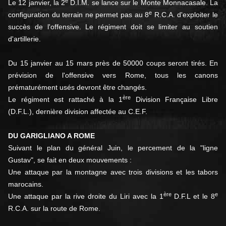
e
Le 12 janvier, la 2
D.I.M. se lance sur le Monte Monnacasale. La
e
configuration du terrain ne permet pas au 8
R.C.A. d'exploiter le
succès de l'offensive. Le régiment doit se limiter au soutien
d'artillerie.
Du 15 janvier au 15 mars près de 50000 coups seront tirés. En
prévision de l'offensive vers Rome, tous les canons
prématurément usés devront être changés.
ère
Le régiment est rattaché à la 1
Division Française Libre
(D.F.L.), dernière division affectée au C.E.F.
DU GARIGLIANO A ROME
Suivant le plan du général Juin, le percement de la "ligne
Gustav", se fait en deux mouvements :
Une attaque par la montagne avec trois divisions et les tabors
marocains.
ère
e
Une attaque par la rive droite du Liri avec la 1
D.F.L et le 8
R.C.A. sur la route de Rome.