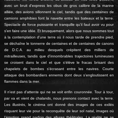
avec un bruit d'express les obus de gros calibre de la marine
alliée, des avions sillonnent le ciel, tandis que des centaines de
camions amphibies font la navette entre les bateaux et la terre.
Spectacle de force puissante et tranquille qu'il faut avoir vu pour
s'en faire une idée. Et brusquement, alors que nous sommes tout
à la contemplation d'une terre où il nous tarde de prendre pied,
se déchaîne le tonnerre de centaines et de centaines de canons
de D.C.A. au milieu desquels crépitent des milliers de
mitrailleuses, tandis que d'innombrables trajectoires lumineuses
se croisent dans le ciel et que s'élève le fracas brisant des
chapelets de bombes s'écrasant entre les navires. Courte
attaque des bombardiers ennemis dont deux s'engloutissent en
flammes dans la mer.
Il n'est pas d'attente qui ne se voit enfin couronnée. Tour à tour,
par va et vient de chalands, nous prenons contact avec la terre.
Les illustrés, le cinéma ont donné des images de ces exilés
risquant leur vie pour la reconquête de leur sol natal, images où
l'émotion prend parfois des allures théâtrales. La réalité ne se