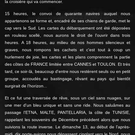
la croisière qui va commencer.
15 heures, le convoi de quarante navires auquel nous
appartenons se forme et, encadré de ses chiens de garde, met le
cap vers le Sud. Les cartes du débarquement ont été déposées
en rouleau scellé, nous aurons le droit de l'ouvrir dans trois
heures. A 18 heures, au milieu de nos hommes silencieux et
graves, nous rompons les cachets et c'est tout à coup un
hurlement de joie, les cartes et les plans comprennent la partie
des côtes de FRANCE limitée entre CANNES et TOULON. Et très
tard, ce soir-là, beaucoup d'entre nous restèrent seuls ou en petit
groupe, accoudés au bastingage, rêvant au pays qui bientôt
surgirait de l'horizon...
Et ce fut une traversée de rêve, sous un ciel sans nuages, sur
une mer d'un bleu unique et sans une ride. Nous saluâmes au
passage l'ETNA, MALTE, PANTELLARIA, la côte de TUNISIE,
rappelant les souvenirs de Décembre précédent alors que nous
suivions la route inverse. Le dimanche 13, au début de l'après-
midi, dix porte-avions nous dépassent cinglant vers le Nord, nous