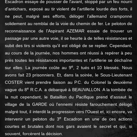
Escadron essaye de pousser de l'avant, stoppé par un feu nourri
d'antichars, exposé au tir violent de l'artillerie lourde des forts, il
ne peut, malgré ses efforts, déloger l'allemand cramponné
solidement au remblai de la voie du chemin de fer. Le peloton de
reconnaissance de l'Aspirant AZEMAR essaie de trouver un
passage par une autre voie, il se heurte à de telles résistances et
subit des tirs si violents qu'il est obligé de se replier. Cependant,
au cours de la journée, nos hommes ont réussi à repérer à peu
près toutes les résistances importantes et l'artillerie se déchaîne
e
sur elles. La journée coûte au 9
, 2 tués et 10 blessés. Nous
avons fait 23 prisonniers. Et, dans la soirée, le Sous-Lieutenant
COSTER vient prendre liaison au P.C. du Colonel la deuxième
e
vague du 8
R.C.A. a débarqué à BEAUVALLON. A la tombée de
la nuit cependant, le Bataillon du Pacifique prend d'assaut le
village de la GARDE où l'ennemi résiste farouchement délogé
malgré tout, il interdit la progression vers l'Ouest et, ici encore, va
e
intervenir un peloton du 3
Escadron en une de ces actions
courtes et brutales dont nos gars avaient le secret et qui, si
souvent, forcèrent la décision.