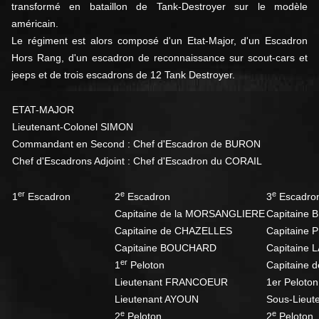
transformé en bataillon de Tank-Destroyer sur le modèle
américain.
Le régiment est alors composé d'un Etat-Major, d'un Escadron
Hors Rang, d'un escadron de reconnaissance sur scout-cars et
jeeps et de trois escadrons de 12 Tank Destroyer.
ETAT-MAJOR
Lieutenant-Colonel SIMON
Commandant en Second : Chef d'Escadron de BURON
Chef d'Escadrons Adjoint : Chef d'Escadron du CORAIL
er
e
e
1
Escadron
2
Escadron
3
Escadro
Capitaine de la MORSANGLIERE
Capitaine 
Capitaine de CHAZELLES
Capitaine
Capitaine BOUCHARD
Capitaine 
er
1
Peloton
Capitaine d
Lieutenant FRANCOEUR
1er Peloton
Lieutenant AYOUN
Sous-Lieut
e
e
2
Peloton
2
Peloton