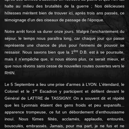
halte au milieu des brutalités de la guerre ; Nos délicieuses
hôtesses méritent bien de trouver ici, après trois ans passés, ce
témoignage d'un des oiseaux de passage de l'époque.
Notre arrêt forcé va durer onze jours. Malgré l'enchantement du
séjour, le temps nous paraîtra long, car chaque jour qui passe
représente une chance de plus pour l'ennemi de pouvoir se
ère
ressaisir. Nous savons bien que la 1
D.B. est à se poursuite,
mais il n'empêche que, si nous étions plus, ce serait mieux, et
que nous rêvons sans cesse de nouvelles routes ouvertes vers le
RHIN.
Le 5 Septembre a lieu une prise d'armes à LYON. L'étendard, le
er
Colonel et le 1
Escadron y participent et défilent devant le
Général de LATTRE de TASSIGNY. On a souvent dit et répété
que les Lyonnais étaient des gens froids et peu expansifs...
apparence trompeuse, ce fut un débordement d'enthousiasme
inouï. Nous fûmes fêtés, acclamés, applaudis, entourés,
bousculés, embrassés. Jamais, pour ma part, je ne fus et ne