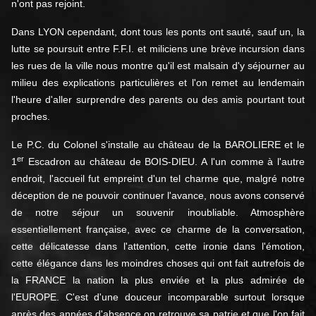
n'ont pas rejoint.
Dans LYON cependant, dont tous les ponts ont sauté, sauf un, la
lutte se poursuit entre F.F.I. et miliciens une brève incursion dans
les rues de la ville nous montre qu'il est malsain d'y séjourner au
milieu des explications particulières et l'on remet au lendemain
l'heure d'aller surprendre des parents ou des amis pourtant tout
proches.
Le P.C. du Colonel s'installe au château de la BAROLIERE et le
er
1
Escadron au château de BOIS-DIEU. A l'un comme à l'autre
endroit, l'accueil fut empreint d'un tel charme que, malgré notre
déception de ne pouvoir continuer l'avance, nous avons conservé
de notre séjour un souvenir inoubliable. Atmosphère
essentiellement française, avec ce charme de la conversation,
cette délicatesse dans l'attention, cette ironie dans l'émotion,
cette élégance dans les moindres choses qui ont fait autrefois de
la FRANCE la nation la plus enviée et la plus admirée de
l'EUROPE. C'est d'une douceur incomparable surtout lorsque
après des années d'absence on retrouve sa patrie et que l'on fait