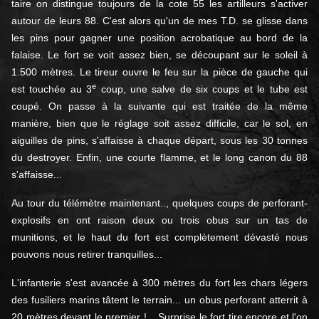
taire on distingue toujours de la cote 55 les artilleurs s'activer
autour de leurs 88. C'est alors qu'un de mes T.D. se glisse dans
les pins pour gagner une position acrobatique au bord de la
falaise. Le fort se voit assez bien, se découpant sur le soleil à
1.500 mètres. Le tireur ouvre le feu sur la pièce de gauche qui
e
est touchée au 3
coup, une salve de six coups et le tube est
coupé. On passe à la suivante qui est traitée de la même
manière, bien que le réglage soit assez difficile, car le sol, en
aiguilles de pins, s'affaisse à chaque départ, sous les 30 tonnes
du destroyer. Enfin, une courte flamme, et le long canon du 88
s'affaisse...
Au tour du télémètre maintenant.., quelques coups de perforant-
explosifs en ont raison deux ou trois obus sur un tas de
munitions, et le haut du fort est complètement dévasté nous
pouvons nous retirer tranquilles...
L'infanterie s'est avancée à 300 mètres du fort les chars légers
des fusiliers marins tâtent le terrain... un obus perforant atterrit à
20 mètres devant le premier !... Surprise le fort tire encore et l'on