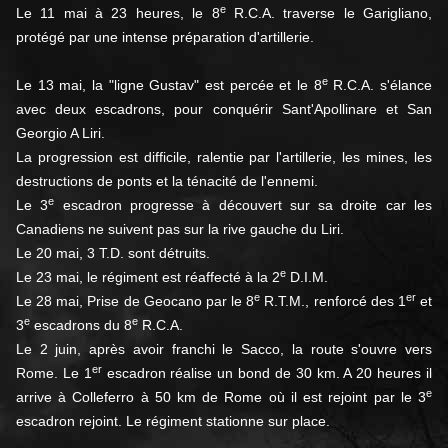
e
Le 11 mai à 23 heures, le 8
R.C.A. traverse le Garigliano,
protégé par une intense préparation d'artillerie.
e
Le 13 mai, la "ligne Gustav" est percée et le 8
R.C.A. s'élance
avec deux escadrons, pour conquérir Sant'Apollinare et San
Georgio A Liri.
La progression est difficile, ralentie par l'artillerie, les mines, les
destructions de ponts et la ténacité de l'ennemi.
e
Le 3
escadron progresse à découvert sur sa droite car les
Canadiens ne suivent pas sur la rive gauche du Liri.
Le 20 mai, 3 T.D. sont détruits.
e
Le 23 mai, le régiment est réaffecté à la 2
D.I.M.
e
er
Le 28 mai, Prise de Geocano par le 8
R.T.M., renforcé des 1
et
e
e
3
escadrons du 8
R.C.A.
Le 2 juin, après avoir franchi le Sacco, la route s'ouvre vers
er
Rome. Le 1
escadron réalise un bond de 30 km. A 20 heures il
e
arrive à Colleferro à 50 km de Rome où il est rejoint par le 3
escadron rejoint. Le régiment stationne sur place.