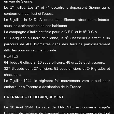
en vue de Sienne.
er
e
e
Le 1
juillet, Les 2
et 4
escadrons dépassent Sienne qu'ils
contournent par l'est et l'ouest.
e
Le 3 juillet, la 3
D.I.A. entre dans Sienne, absolument intacte,
sous les acclamations de ses habitants.
e
La campagne d'Italie est finie pour le C.E.F. et le 8
R.C.A.
e
Du Garigliano au nord de Sienne, le 8
Chasseurs a effectué un
parcours de 400 kilomètres dans des terrains particulièrement
difficiles pour un régiment blindé.
PERTES
64 Tués : 6 officiers, 10 sous-officiers, 48 gradés et chasseurs.
327 Blessés dont 27 officiers, 51 sous-officiers et 249 gradés et
chasseurs.
Le 7 juillet 1944, le régiment fait mouvement vers le sud pour
embarquer a Tarente à destination de la France.
LA FRANCE - LE DEBARQUEMENT
Le 10 Août 1944. La rade de TARENTE est couverte jusqu'à
l'horizon de bateaux de transport, de navires de guerre de tout