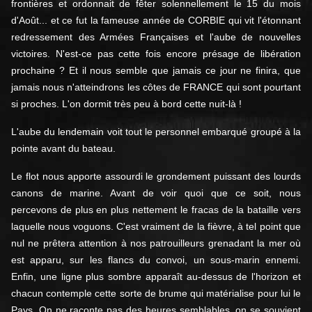
frontières et ordonnait de fêter solennellement le 15 du mois
d'Août... et ce fut la fameuse année de CORBIE qui vit l'étonnant
redressement des Armées Françaises et l'aube de nouvelles
victoires. N'est-ce pas cette fois encore présage de libération
prochaine ? Et il nous semble que jamais ce jour ne finira, que
jamais nous n'atteindrons les côtes de FRANCE qui sont pourtant
si proches. L'on dormit très peu à bord cette nuit-là !
L'aube du lendemain voit tout le personnel embarqué groupé à la
pointe avant du bateau.
Le flot nous apporte assourdi le grondement puissant des lourds
canons de marine. Avant de voir quoi que ce soit, nous
percevons de plus en plus nettement le fracas de la bataille vers
laquelle nous voguons. C'est vraiment de la fièvre, à tel point que
nul ne prêtera attention à nos patrouilleurs grenadant la mer où
est apparu, sur les flancs du convoi, un sous-marin ennemi.
Enfin, une ligne plus sombre apparaît au-dessus de l'horizon et
chacun contemple cette sorte de brume qui matérialise pour lui le
Pays. On ne raconte pas des heures semblables, on se souvient