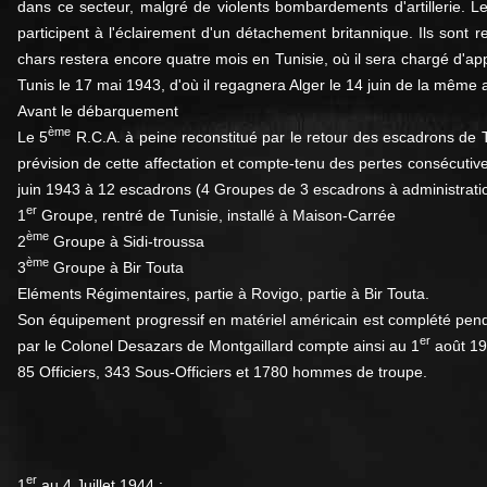
dans ce secteur, malgré de violents bombardements d'artillerie. L
participent à l'éclairement d'un détachement britannique. Ils sont 
chars restera encore quatre mois en Tunisie, où il sera chargé d'a
Tunis le 17 mai 1943, d'où il regagnera Alger le 14 juin de la même
Avant le débarquement
ème
Le 5
R.C.A. à peine reconstitué par le retour des escadrons de
prévision de cette affectation et compte-tenu des pertes consécutive
juin 1943 à 12 escadrons (4 Groupes de 3 escadrons à administration 
er
1
Groupe, rentré de Tunisie, installé à Maison-Carrée
ème
2
Groupe à Sidi-troussa
ème
3
Groupe à Bir Touta
Eléments Régimentaires, partie à Rovigo, partie à Bir Touta.
Son équipement progressif en matériel américain est complété pen
er
par le Colonel Desazars de Montgaillard compte ainsi au 1
août 19
85 Officiers, 343 Sous-Officiers et 1780 hommes de troupe.
er
1
au 4 Juillet 1944 :