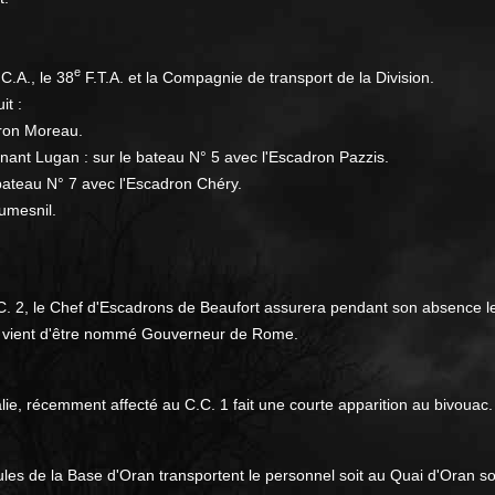
e
C.A., le 38
F.T.A. et la Compagnie de transport de la Division.
it :
dron Moreau.
nant Lugan : sur le bateau N° 5 avec l'Escadron Pazzis.
bateau N° 7 avec l'Escadron Chéry.
umesnil.
C. 2, le Chef d'Escadrons de Beaufort assurera pendant son absenc
i vient d'être nommé Gouverneur de Rome.
alie, récemment affecté au C.C. 1 fait une courte apparition au bivouac.
 de la Base d'Oran transportent le personnel soit au Quai d'Oran soi