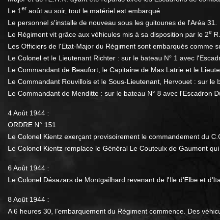
er
Le 1
août au soir, tout le matériel est embarqué.
Le personnel s'installe de nouveau sous les guitounes de l'Aréa 31.
e
Le Régiment vit grâce aux véhicules mis à sa disposition par le 2
R.
Les Officiers de l'Etat-Major du Régiment sont embarqués comme su
Le Colonel et le Lieutenant Richter : sur le bateau N° 1 avec l'Esca
Le Commandant de Beaufort, le Capitaine de Mas Latrie et le Lieute
Le Commandant Rouvillois et le Sous-Lieutenant, Hervouet : sur le 
Le Commandant de Menditte : sur le bateau N° 8 avec l'Escadron D
4 Août 1944 :
ORDRE N° 151
Le Colonel Kientz exerçant provisoirement le commandement du C.
Le Colonel Kientz remplace le Général Le Couteulx de Gaumont qu
6 Août 1944 :
Le Colonel Désazars de Montgailhard revenant de l'Ile d'Elbe et d'It
8 Août 1944 :
A 6 heures 30, l'embarquement du Régiment commence. Des véhicules