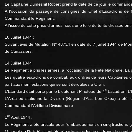
Le Capitaine Dumesnil Robert prend la date de ce jour le command
A l'occasion du passage de consignes du Chef d'Escadrons de 
Commandant le Régiment.
A l'issue de cette prise d'armes, sous une toile de tente dressée en
10 Juillet 1944 :
Suivant avis de Mutation N° 4873/I en date du 7 juillet 1944 de M
de Cuirassiers.
14 Juillet 1944
Le Régiment a pris les armes, à l'occasion de la Fête Nationale. L
Les quatre escadrons de combat, aux ordres de leurs Capitaines ont
part aux manifestations qui se sont déroulées à Oran.
e
L'Etendard était porté par le Lieutenant Pinoteau du 4
Escadron. L'E
L'Aréa où stationne la Division (Région d'Assi ben Okba) a été l
Commandant l'Artillerie Divisionnaire.
er
1
Août 1944 :
Le Régiment a été articulé pour l'embarquement en cinq fractions 
Major et de l'E.H.R. ayant été répartis avec les Escadrons de comba