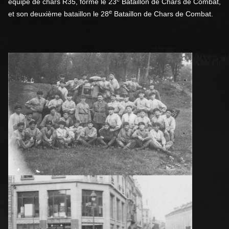
équipé de chars R35, forme le 23
Bataillon de Chars de Combat,
e
et son deuxième bataillon le 28
Bataillon de Chars de Combat.