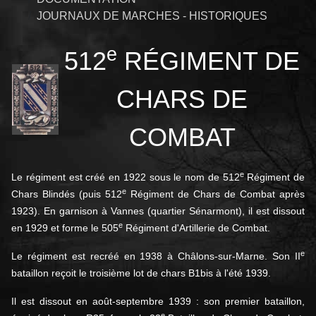
JOURNAUX DE MARCHES - HISTORIQUES
e
512
RÉGIMENT DE
CHARS DE
COMBAT
e
Le régiment est créé en 1922 sous le nom de 512
Régiment de
e
Chars Blindés (puis 512
Régiment de Chars de Combat après
1923). En garnison à Vannes (quartier Sénarmont), il est dissout
e
en 1929 et forme le 505
Régiment d'Artillerie de Combat
.
e
Le régiment est recréé en 1938 à Châlons-sur-Marne. Son II
bataillon reçoit le troisième lot de chars B1bis à l'été 1939
.
Il est dissout en août-septembre 1939 : son premier bataillon,
e