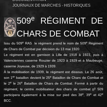
JOURNAUX DE MARCHES - HISTORIQUES
e
509
RÉGIMENT DE
CHARS DE COMBAT
e
e
Issu du 509
RAS le régiment prend le nom de 509
Régiment
de Chars de Combat par décision du
13 mai 1920
.
Le régiment est en garnison à Lille de 1918 à 1923, puis à
Valenciennes caserne Rouzier de 1923 à 1929 et à Maubeuge,
caserne Joyeuse, de 1929 à 1939
.
À la mobilisation de 1939, le régiment est dissous. Le
26 août
,
er
e
son 1
bataillon devient le 25
Bataillon de Chars de Combat et
e
e
le 2
le 26
Bataillon de Chars de Combat. Formé à partir du
o
régiment, le centre mobilisateur des chars de combat
n
509
e
e
e
participera également à la mise sur pied des 38
, 39
et 42
BCC.