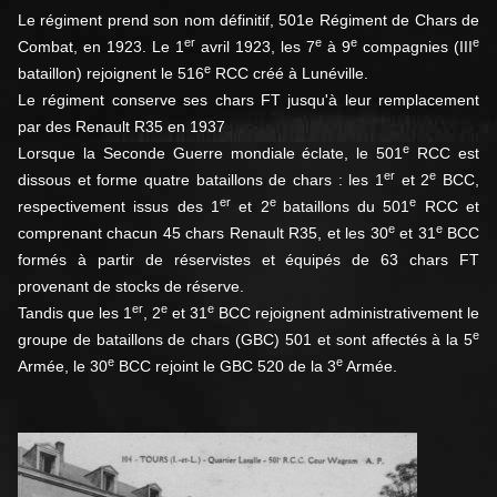
Le régiment prend son nom définitif, 501e Régiment de Chars de
er
e
e
e
Combat, en 1923. Le 1
avril 1923, les 7
à 9
compagnies (III
e
bataillon) rejoignent le 516
RCC créé à Lunéville.
Le régiment conserve ses chars FT jusqu'à leur remplacement
par des Renault R35 en 1937
e
Lorsque la Seconde Guerre mondiale éclate, le 501
RCC est
er
e
dissous et forme quatre bataillons de chars : les 1
et 2
BCC,
er
e
e
respectivement issus des 1
et 2
bataillons du 501
RCC et
e
e
comprenant chacun 45 chars Renault R35, et les 30
et 31
BCC
formés à partir de réservistes et équipés de 63 chars FT
provenant de stocks de réserve.
er
e
e
Tandis que les 1
, 2
et 31
BCC rejoignent administrativement le
e
groupe de bataillons de chars (GBC) 501 et sont affectés à la 5
e
e
Armée, le 30
BCC rejoint le GBC 520 de la 3
Armée.