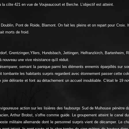
a côte 421 en vue de Voujeaucourt et Berche. L'objectif est atteint.
Doublin, Pont de Roide, Blamont. On fait les pleins et on repart pour Croix. Iti
ait morts de froid.
berdorf, Grentzingen,Yllers, Hundsbach, Jettingen, Helfranzkirch, Bartenheim,
 à nouveau une vive résistance qu'il réduit.
désemparer, semant la panique parmi les éléments ennemis éparpillés sur so
nuit tombante les habitants surpris regardent avec étonnement passer cette col
 joie délirante et font au détachement un accueil inoubliable. C'était le 19 
oureuse action sur les lisières des faubourgs Sud de Mulhouse pénètre dans 
cien, Arthur Brobst, s'offre comme guide. Le groupement atteint le canal du
oste militaire allemande dont le personnel surpris vient de décamper. Le ch
e pont intact, le pont saute et le char tombe de cinq mètres de hauteur dan