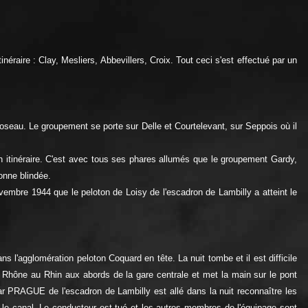
néraire : Clay, Mesliers, Abbevillers, Croix. Tout ceci s'est effectué par un
 Roseau. Le groupement se porte sur Delle et Courtelevant, sur Seppois où il
n itinéraire. C'est avec tous ses phares allumés que le groupement Gardy,
onne blindée.
novembre 1944 que le peloton de Loisy de l'escadron de Lambilly a atteint le
l'agglomération peloton Coquard en tête. La nuit tombe et il est difficile
 Rhône au Rhin aux abords de la gare centrale et met la main sur le pont
ar PRAGUE de l'escadron de Lambilly est allé dans la nuit reconnaître les
s le canal. Le conducteur est tué et les autres membres de l'équipage sont