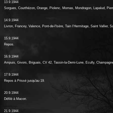
13.9.1944
Sorgues, Courthézon, Orange, Piolenc, Mornas, Mondragon, Lapalud, Pierrel
14.9.1944
Livron, Francey, Valence, Pont-de-l'Isère, Tain l’Hermitage, Saint Vallier,
15.9.1944
Repos.
16.9.1944
Ampuis, Givors, Briguais, CV 42, Tassin-la-Demi-Lune, Ecully, Champagne, 
17.9.1944
Repos à Prissé jusqu'au 19.
20.9.1944
Défilé à Macon.
21.9.1944