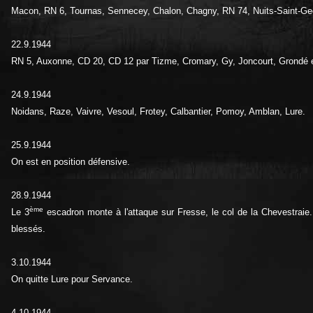
Macon, RN 6, Tournas, Sennecey, Chalon, Chagny, RN 74, Nuits-Saint-Ge
22.9.1944
RN 5, Auxonne, CD 20, CD 12 par Tizme, Cromary, Gy, Joncourt, Grondé 
24.9.1944
Noidans, Raze, Vaivre, Vesoul, Frotey, Calbantier, Pomoy, Amblan, Lure.
25.9.1944
On est en position défensive.
28.9.1944
ème
Le 3
escadron monte à l'attaque sur Fresse, le col de la Chevestraie.
blessés.
3.10.1944
On quitte Lure pour Servance.
4.10.1944