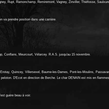
cogney, Rupt, Ramonchamp, Remiremont, Vagney, Zinviller, Thiéfosse, Saulxure
on va prendre position dans une carrière.
oup, Conflans, Meurcourt, Vélarcey. R.A.S. jusqu'au 15 novembre.
s, Erotay, Quincey, Villersexel, Baume-les-Dames, Pont-les-Moulins, Passava
 peloton. D'Ecot en direction de Berche. Le char DENAIN est mis en flammes
est guère beau à voir.