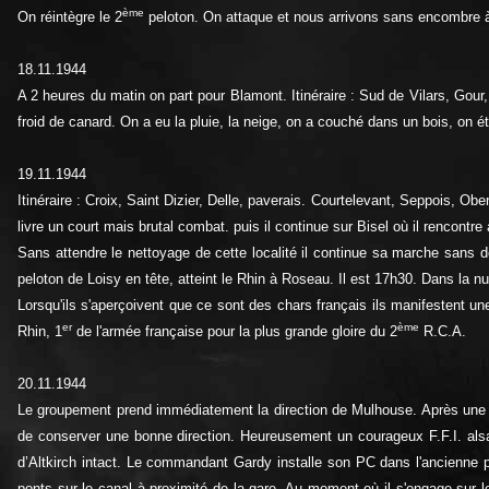
ème
On réintègre le 2
peloton. On attaque et nous arrivons sans encombre à l
18.11.1944
A 2 heures du matin on part pour Blamont. Itinéraire : Sud de Vilars, Gour, 
froid de canard. On a eu la pluie, la neige, on a couché dans un bois, on ét
19.11.1944
Itinéraire : Croix, Saint Dizier, Delle, paverais. Courtelevant, Seppois, O
livre un court mais brutal combat. puis il continue sur Bisel où il rencontre
Sans attendre le nettoyage de cette localité il continue sa marche sans 
peloton de Loisy en tête, atteint le Rhin à Roseau. Il est 17h30. Dans la 
Lorsqu'ils s'aperçoivent que ce sont des chars français ils manifestent une
er
ème
Rhin, 1
de l'armée française pour la plus grande gloire du 2
R.C.A.
20.11.1944
Le groupement prend immédiatement la direction de Mulhouse. Après une vig
de conserver une bonne direction. Heureusement un courageux F.F.I. alsa
d’Altkirch intact. Le commandant Gardy installe son PC dans l'ancienne p
ponts sur le canal à proximité de la gare. Au moment où il s'engage sur l