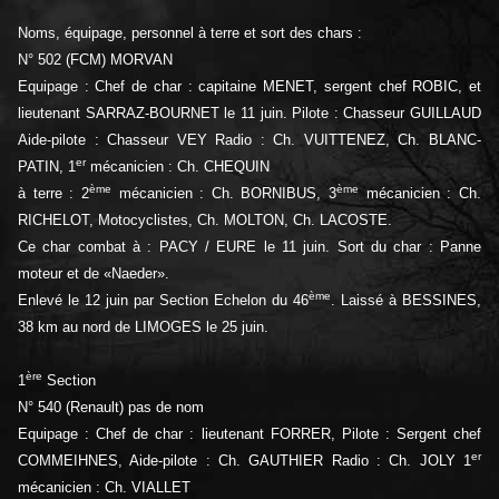
Noms, équipage, personnel à terre et sort des chars :
N° 502 (FCM) MORVAN
Equipage : Chef de char : capitaine MENET, sergent chef ROBIC, et
lieutenant SARRAZ-BOURNET le 11 juin. Pilote : Chasseur GUILLAUD
Aide-pilote : Chasseur VEY Radio : Ch. VUITTENEZ, Ch. BLANC-
er
PATIN, 1
mécanicien : Ch. CHEQUIN
ème
ème
à terre : 2
mécanicien : Ch. BORNIBUS, 3
mécanicien : Ch.
RICHELOT, Motocyclistes, Ch. MOLTON, Ch. LACOSTE.
Ce char combat à : PACY / EURE le 11 juin. Sort du char : Panne
moteur et de «Naeder».
ème
Enlevé le 12 juin par Section Echelon du 46
. Laissé à BESSINES,
38 km au nord de LIMOGES le 25 juin.
ère
1
Section
N° 540 (Renault) pas de nom
Equipage : Chef de char : lieutenant FORRER, Pilote : Sergent chef
er
COMMEIHNES, Aide-pilote : Ch. GAUTHIER Radio : Ch. JOLY 1
mécanicien : Ch. VIALLET