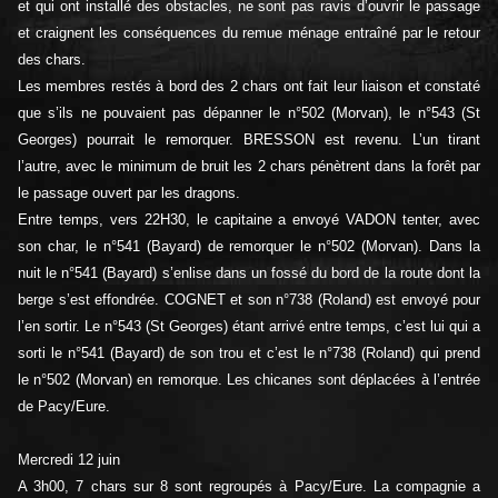
et qui ont installé des obstacles, ne sont pas ravis d’ouvrir le passage
et craignent les conséquences du remue ménage entraîné par le retour
des chars.
Les membres restés à bord des 2 chars ont fait leur liaison et constaté
que s’ils ne pouvaient pas dépanner le n°502 (Morvan), le n°543 (St
Georges) pourrait le remorquer. BRESSON est revenu. L’un tirant
l’autre, avec le minimum de bruit les 2 chars pénètrent dans la forêt par
le passage ouvert par les dragons.
Entre temps, vers 22H30, le capitaine a envoyé VADON tenter, avec
son char, le n°541 (Bayard) de remorquer le n°502 (Morvan). Dans la
nuit le n°541 (Bayard) s’enlise dans un fossé du bord de la route dont la
berge s’est effondrée. COGNET et son n°738 (Roland) est envoyé pour
l’en sortir. Le n°543 (St Georges) étant arrivé entre temps, c’est lui qui a
sorti le n°541 (Bayard) de son trou et c’est le n°738 (Roland) qui prend
le n°502 (Morvan) en remorque. Les chicanes sont déplacées à l’entrée
de Pacy/Eure.
Mercredi 12 juin
A 3h00, 7 chars sur 8 sont regroupés à Pacy/Eure. La compagnie a