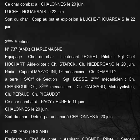
Ce char combat à : CHALONNES le 20 juin.
LUCHE-THOUARSAIS le 22 juin
Sort du char : Coup au but et explosion à LUCHE-THOUARSAIS le 22
juin.
ème
3
Section
N° 737 (AMX) CHARLEMAGNE
Equipage : Chef de char : Lieutenant LEGRET, Pilote : Sgt.-Chef
HOCHART, Aide-pilote : Ch. STARCK, Ch. NIEDERGANG le 20 juin,
er
Radio : Caporal MAZZOLINI, 1
mécanicien : Ch. DEMAILLY
ème
à terre : S/Off de Section : Sgt. BESSE, 2
mécanicien : Ch.
ème
CHARBOUILLOT, 3
mécanicien : Ch. CACHARD, Motocyclistes,
Ch. PERAUD, Ch, PICAUDOT
Ce char combat à : PACY / EURE le 11 juin.
CHALONNES le 20 juin.
Sort du char : Détruit par antichar à CHALONNES le 20 juin
N° 738 (AMX) ROLAND
Equipage : Chef de char : Aspirant COGNET, Pilote : Sergent