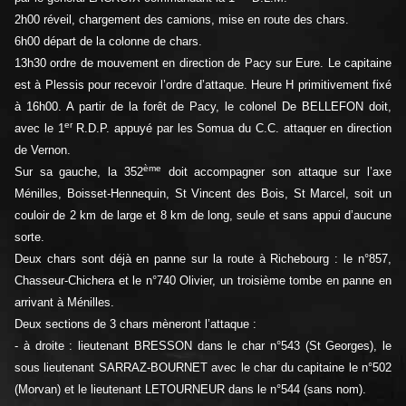
2h00 réveil, chargement des camions, mise en route des chars.
6h00 départ de la colonne de chars.
13h30 ordre de mouvement en direction de Pacy sur Eure. Le capitaine
est à Plessis pour recevoir l’ordre d’attaque. Heure H primitivement fixé
à 16h00. A partir de la forêt de Pacy, le colonel De BELLEFON doit,
er
avec le 1
R.D.P. appuyé par les Somua du C.C. attaquer en direction
de Vernon.
ème
Sur sa gauche, la 352
doit accompagner son attaque sur l’axe
Ménilles, Boisset-Hennequin, St Vincent des Bois, St Marcel, soit un
couloir de 2 km de large et 8 km de long, seule et sans appui d’aucune
sorte.
Deux chars sont déjà en panne sur la route à Richebourg : le n°857,
Chasseur-Chichera et le n°740 Olivier, un troisième tombe en panne en
arrivant à Ménilles.
Deux sections de 3 chars mèneront l’attaque :
- à droite : lieutenant BRESSON dans le char n°543 (St Georges), le
sous lieutenant SARRAZ-BOURNET avec le char du capitaine le n°502
(Morvan) et le lieutenant LETOURNEUR dans le n°544 (sans nom).