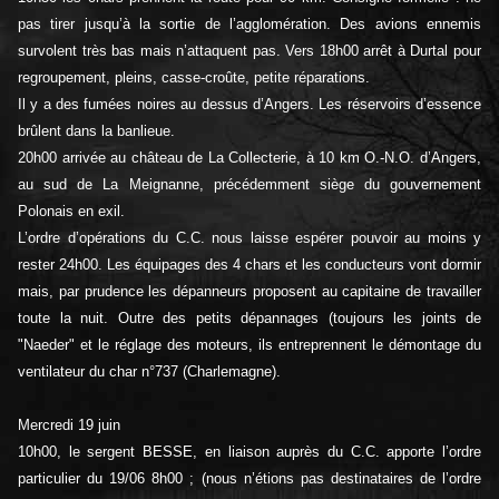
pas tirer jusqu’à la sortie de l’agglomération. Des avions ennemis
survolent très bas mais n’attaquent pas. Vers 18h00 arrêt à Durtal pour
regroupement, pleins, casse-croûte, petite réparations.
Il y a des fumées noires au dessus d’Angers. Les réservoirs d’essence
brûlent dans la banlieue.
20h00 arrivée au château de La Collecterie, à 10 km O.-N.O. d’Angers,
au sud de La Meignanne, précédemment siège du gouvernement
Polonais en exil.
L’ordre d’opérations du C.C. nous laisse espérer pouvoir au moins y
rester 24h00. Les équipages des 4 chars et les conducteurs vont dormir
mais, par prudence les dépanneurs proposent au capitaine de travailler
toute la nuit. Outre des petits dépannages (toujours les joints de
"Naeder" et le réglage des moteurs, ils entreprennent le démontage du
ventilateur du char n°737 (Charlemagne).
Mercredi 19 juin
10h00, le sergent BESSE, en liaison auprès du C.C. apporte l’ordre
particulier du 19/06 8h00 ; (nous n’étions pas destinataires de l’ordre