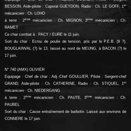
er
BESSON, Aide-pilote : Caporal GUEYDON, Radio : Ch. LE GOFF, 1
mécanicien : Ch. LOHO
ème
ème
à terre : 2
mécanicien : Ch. MIGNON, 3
mécanicien : Ch.
RAMET
Ce char combat à : PACY / EURE le 11 juin.
Sort du char : Ecrou de poulie de tension, pris par le P.E.B. (9 ?),
BOUGLAINVAL (?) le 13, laissé au nord de MEUNG, à BACON (?) le
17 juin.
N° 740 (AMX) OLIVIER
Equipage : Chef de char : Adj.-Chef GOULLIER, Pilote : Sergent-chef
er
GRAND, Aide-pilote : Ch. CATHERINE, Radio : Ch. STIQUEL, 1
mécanicien : Ch. NIEDERGANG
ème
ème
à terre : 2
mécanicien : Ch. PAUTE, 3
mécanicien : Ch.
PAUBEL
Sort du char : Casse entraînement de barbotin. Laissé aux environs de
CONNERE le 17 juin.