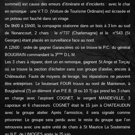
sommeil) est cause des erreurs d’itinéraire et d’incidents : avec le char
en remorque : une V.T.O. (Voiture de Tourisme Ordinaire) est écrasée et
un poteau est fauché dans un virage.
De 9h00 à 15h00, la compagnie stationne dans un bois à 3 km au sud
de Nonancourt, 2 chars : le n°737 (Charlemagne) et le n°543 (St
Georges) étant placés en surveillance face au nord.
A 12h00 : ordre de gagner Garancières où se trouve le P.C. du général
ème
BOUGRAIN commandant la 3
D.L.M.
Les 3 chars à réparer, dont un en remorque, gagnent St Ange et Torçay
où se trouve la section d’échelon sans son groupe d’atelier, encore à
Châteaudun. Faute de moyens de levage, les réparations ne peuvent
être entreprises. Le lieutenant FOUR trouve au nord de Maintenon, à
Bouglainval (?) un élément d’un P.E.B. (9 ou 10 ?) qui prend les 3 chars
en charge avec l’aspirant COGNET, le sergent MANDEVILLE, 3
caporaux et 6 chasseurs. COGNET était le 15 juin à CHATEAUDUN
avec le groupe atelier. Après l’armistice, il sera signalé comme
prisonnier. Le groupe sera perdu avec le reste du groupe que l’on
retrouvera avec une autre unité de chars à St Maurice La Souterraine
au N.E. de LIMOGES après le 25 juin.