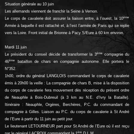
Situation générale au 10 juin
Les allemands viennent de franchir la Seine à Vernon.
ème
Le corps de cavalerie doit assurer la liaison entre, à l’ouest, la 10
Armée à laquelle il est rattaché et, à l’est l’armée de Paris qui se replie
vers la Loire. Front initial de Brionne à Pacy S/Eure à 60 km environ.
Mardi 11 juin
ème
Le président du conseil décide de transformer la 3
compagnie du
ème
46
bataillon de chars en compagnie autonome. Elle portera le
N°352.
1h00, ordre du général LANGLOIS commandant le corps de cavalerie
émis à 20h00 la veille : La compagnie de chars B, mise à la disposition
du corps de cavalerie fera mouvement dès réception du présent ordre
de Neauphle à Bois-Dubreuil (à 3 km au N.E. d’Ivry la Bataille).
Itinéraire : Neauphle, Orgères, Berchères, P.C. du commandant de
compagnie à Gilles. Liaison au P.C. du corps de cavalerie à St André
de l’Eure à partir du 11 juin au petit jour.
Le lieutenant LETOURNEUR part pour St André de l’Eure où il est reçu
ère
par le général LACROIX commandant la 1
D.L.M.