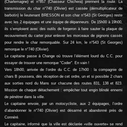
(Charlemagne) et n°857 (Chasseur Chichera) prennent la route. La
transmission du char n°740 (Olivier) est cassée (démultiplicateur de
barbotin) le lieutenant BRESSON et son char n°543 (St Georges) reste
avec les 2 équipages et une équipe de dépanneurs. De 15h00 à 19h00,
ils s’emploient avec des outils de forgeron à faire sauter la plaque de
recouvrement du carter pour enlever les morceaux de pignons cassés
pour rendre le char remorquable. Sur 24 km, le n°543 (St Georges)
remorque le n°740 (Olivier).
Le capitaine passe à Change où trouve l’élément lourd du C.C. pour
essayer de trouver une remorque "Coder". En vain !
Vers 18h00, arrivée de l’ordre du C.C. de 17h00 : la compagnie de
chars B poussera, dès réception de cet ordre, un et si possible 2 chars
aux sorties nord du Mans sur chacune des routes 831, 138 et 823.
Mission de chaque détachement : empêcher tout engin blindé ennemi
de pénétrer dans la ville.
Le capitaine envoie, par un motocycliste, aux 2 équipages, l’ordre
d’abandonner le n°740 (Olivier) est désarmé et abandonné près de
Connéré.
Le capitaine, informé que la ville est déclarée «ville ouverte» se rend