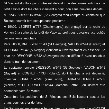
St Vincent du Bois par contre est défendu par des armes antichars de
petit calibre dont les chars viennent à bout, non sans quelques dégâts.
A 18h45, BRESSON n°543 (St Georges) rend compte au capitaine que
Boisset pourrait être occupé sans problème.
A 19h00, LEGRET n°737 (Charlemagne) est engagé sur la route de
Vernon à la sortie de la forêt de Pacy au profit des cavaliers accrochés
par une arme antichars.
Vers 20h00, BRESSON n°543 (St Georges), VADON n°541 (Bayard) et
DEHORNE n°542 (Auvergne) viennent au ravitaillement en essence. Le
char de DEHORNE n°542 (Auvergne) est en difficulté avec un obus
dans le train de roulement.
Le capitaine renvoie BRESSON n°543 (St Georges), VADON n°541
(Bayard) et COGNET n°738 (Roland), dont le char a été dépanné,
chercher FORRER n°540 (sans nom), SARRAZ-BOURNET n°502
(Morvan) et LETOURNEUR n°544 (Maréchal Joffre II)qui doivent être
accrochés vers St Marcel.
Cette fois les antichars de St Vincent des Bois laissent passer les
chars pour les tirer de flanc.
Un Somua est en panne de terrain dans un chemin creux. Le n°543 (St