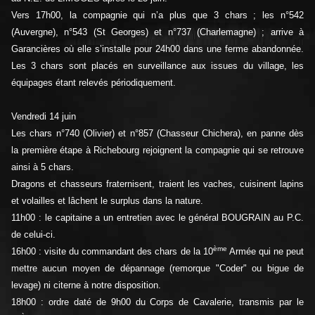
Vers 17h00, la compagnie qui n’a plus que 3 chars ; les n°542
(Auvergne), n°543 (St Georges) et n°737 (Charlemagne) ; arrive à
Garancières où elle s’installe pour 24h00 dans une ferme abandonnée.
Les 3 chars sont placés en surveillance aux issues du village, les
équipages étant relevés périodiquement.
Vendredi 14 juin
Les chars n°740 (Olivier) et n°857 (Chasseur Chichera), en panne dès
la première étape à Richebourg rejoignent la compagnie qui se retrouve
ainsi à 5 chars.
Dragons et chasseurs fraternisent, traient les vaches, cuisinent lapins
et volailles et lâchent le surplus dans la nature.
11h00 : le capitaine a un entretien avec le général BOUGRAIN au P.C.
de celui-ci.
ème
16h00 : visite du commandant des chars de la 10
Armée qui ne peut
mettre aucun moyen de dépannage (remorque "Coder" ou bigue de
levage) ni citerne à notre disposition.
18h00 : ordre daté de 9h00 du Corps de Cavalerie, transmis par le