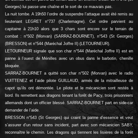
Georges) lui passe une chaîne et le sort de ce mauvais pas.
La nuit tombe. A 19h50 l’ordre de suspendre l’attaque avait été remis au
lieutenant LEGRET n°737 (Charlemagne). Cet ordre parvient au
capitaine à 21h10 alors que 3 chars sont encore sur le terrain de
combat : n°502 (Morvan) (SARRAZ-BOURNET), n°543 (St Georges)
(BRESSON) et n°544 (Maréchal Joffre II) (LETOURNEUR).
LETOURNEUR signale que son char n°544 (Maréchal Joffre II) est en
panne à l’ouest de Ménilles avec un obus dans le barbotin, chenille
bloquée.
SARRAZ-BOURNET a quitté son char n°502 (Morvan) avec le radio
VUITTENEZ et l’aide pilote GUILLAUD, armés de la mitrailleuse de
capot qu’ils ont démontée. Le pilote et le mécanicien sont restés à
bord. Ils remettent aux dragons tenant la forêt de Pacy, trois prisonniers
allemands dont un officier blessé. SARRAZ-BOURNET part en side-car
demander de l’aide.
BRESSON n°543 (St Georges) qui craint la panne d’essence et veut
s’assurer d’un retour sans incident, part avec son mécanicien SABY,
reconnaître le chemin. Les dragons qui tiennent les lisières de la forêt