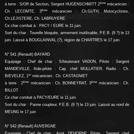
ème
à terre : S/Off de Section, Sergent HUGENSCHMITT 2
mécanicien :
ème
Ch. LECOMTE, 3
mécanicien : Ch.GUTH, Motocyclistes,
Ch.LEJISTERE, Ch. LABRUYERE
Ce char combat à : PACY / EURE le 11 juin.
Sort du char : Tourelle bloquée, armement inutilisable, P.E.B. (9 ?) le 13
juin. Laissé à BOUGLAINVAL (?), région de CHARTRES le 17 juin.
N° 541 (Renault) BAYARD
Equipage : Chef de char : S/lieutenant VADON, Pilote : Sergent
MANDEVILLE, Aide-pilote : Cap. chef MULLATIER, Radio : Ch.
er
BIEVELEZ, 1
mécanicien : Ch. CASTAGNIET
ème
ème
à terre : 2
mécanicien : Ch. BONNEYRAT, 3
mécanicien : Ch.
BILLOT
Ce char combat à PACY/EURE le 11 juin.
Sort du char : Panne coupleur, P.E.B. (9 ?) le 13 juin. Laissé au nord de
MEUNG le 17 juin
N° 542 (Renault) AUVERGNE
Equipage : Chef de char : Aspt. DEHORNE, Pilote : Sergent chef