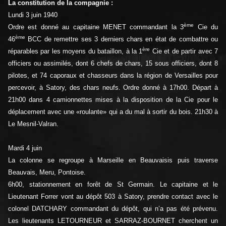
La constitution de la compagnie :
Lundi 3 juin 1940
ème
Ordre est donné au capitaine MENET commandant la 3
Cie du
ème
46
BCC de remettre ses 3 derniers chars en état de combattre ou
ère
réparables par les moyens du bataillon, à la 1
Cie et de partir avec 7
officiers ou assimilés, dont 6 chefs de chars, 15 sous officiers, dont 8
pilotes, et 74 caporaux et chasseurs dans la région de Versailles pour
percevoir, à Satory, des chars neufs. Ordre donné à 17h00. Départ à
21h00 dans 4 camionnettes mises à la disposition de la Cie pour le
déplacement avec une «roulante» qui a du mal à sortir du bois. 21h30 à
Le Mesnil-Valran.
Mardi 4 juin
La colonne se regroupe à Marseille en Beauvaisis puis traverse
Beauvais, Meru, Pontoise.
6h00, stationnement en forêt de St Germain. Le capitaine et le
Lieutenant Forrer vont au dépôt 503 à Satory, prendre contact avec le
colonel DATCHARY commandant du dépôt, qui n’a pas été prévenu.
Les lieutenants LETOURNEUR et SARRAZ-BOURNET cherchent un