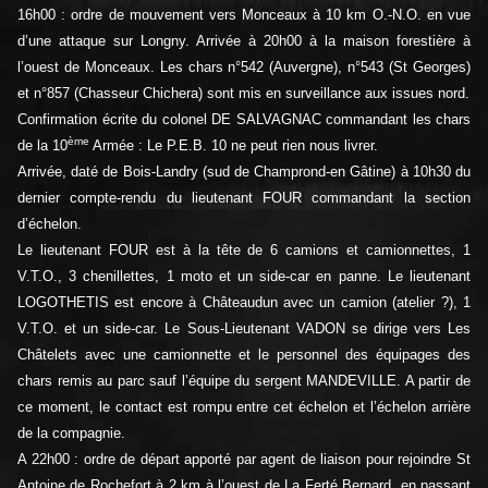
16h00 : ordre de mouvement vers Monceaux à 10 km O.-N.O. en vue
d’une attaque sur Longny. Arrivée à 20h00 à la maison forestière à
l’ouest de Monceaux. Les chars n°542 (Auvergne), n°543 (St Georges)
et n°857 (Chasseur Chichera) sont mis en surveillance aux issues nord.
Confirmation écrite du colonel DE SALVAGNAC commandant les chars
ème
de la 10
Armée : Le P.E.B. 10 ne peut rien nous livrer.
Arrivée, daté de Bois-Landry (sud de Champrond-en Gâtine) à 10h30 du
dernier compte-rendu du lieutenant FOUR commandant la section
d’échelon.
Le lieutenant FOUR est à la tête de 6 camions et camionnettes, 1
V.T.O., 3 chenillettes, 1 moto et un side-car en panne. Le lieutenant
LOGOTHETIS est encore à Châteaudun avec un camion (atelier ?), 1
V.T.O. et un side-car. Le Sous-Lieutenant VADON se dirige vers Les
Châtelets avec une camionnette et le personnel des équipages des
chars remis au parc sauf l’équipe du sergent MANDEVILLE. A partir de
ce moment, le contact est rompu entre cet échelon et l’échelon arrière
de la compagnie.
A 22h00 : ordre de départ apporté par agent de liaison pour rejoindre St
Antoine de Rochefort à 2 km à l’ouest de La Ferté Bernard, en passant