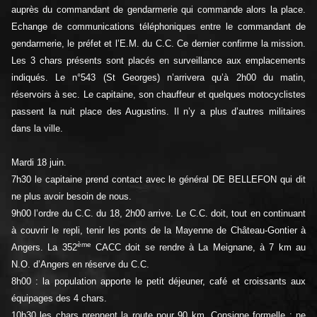
auprès du commandant de gendarmerie qui commande alors la place.
Echange de communications téléphoniques entre le commandant de
gendarmerie, le préfet et l’E.M. du C.C. Ce dernier confirme la mission.
Les 3 chars présents sont placés en surveillance aux emplacements
indiqués. Le n°543 (St Georges) n’arrivera qu’à 2h00 du matin,
réservoirs à sec. Le capitaine, son chauffeur et quelques motocyclistes
passent la nuit place des Augustins. Il n’y a plus d’autres militaires
dans la ville.
Mardi 18 juin.
7h30 le capitaine prend contact avec le général DE BELLEFON qui dit
ne plus avoir besoin de nous.
9h00 l’ordre du C.C. du 18, 2h00 arrive. Le C.C. doit, tout en continuant
à couvrir le repli, tenir les ponts de la Mayenne de Château-Gontier à
ème
Angers. La 352
CACC doit se rendre à La Meignane, à 7 km au
N.O. d’Angers en réserve du C.C.
8h00 : la population apporte le petit déjeuner, café et croissants aux
équipages des 4 chars.
10h30 les chars prennent la route pour 90 km. Consigne formelle : ne