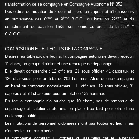
transformation de sa compagnie en Compagnie Autonome N° 352.
Des ordres de mutation de 2 sous officiers, un caporal et 51 chasseurs
ème
ème
en provenance des 6
et 9
B.C.C., du bataillon 22/32 et du
ème
détachement de bataillon 15/35 sont émis au profit de la 352
C.A.C.C.
COMPOSITION ET EFFECTIFS DE LA COMPAGNIE
D’après les tableaux d’effectifs, la compagnie autonome devait recevoir
11 chars, un groupe d’atelier et une remorque de dépannage.
Elle devait comprendre : 12 officiers, 21 sous officier, 41 caporaux et
126 chasseurs pour un total de 203 hommes. Alors qu’une compagnie
en bataillon comprend normalement : 11 officiers, 19 sous officier, 31
caporaux et 78 chasseurs pour un total de 139 hommes.
En fait la compagnie n’a touché que 10 chars, pas de remorque de
dépannage et l’atelier a été mis en place trop tard pour être d’une
quelconque utilité.
Les mutations de personnel ordonnées n’ont pas toutes eu lieu, mais
d’autres les ont remplacées.
La compagnie comptait 13 officiers ou assimilés car le lieutenant