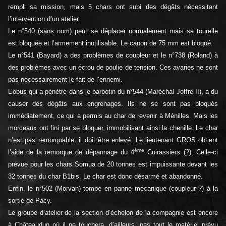
rempli sa mission, mais 5 chars ont subi des dégâts nécessitant
l’intervention d’un atelier.
Le n°540 (sans nom) peut se déplacer normalement mais sa tourelle
est bloquée et l’armement inutilisable. Le canon de 75 mm est bloqué.
Le n°541 (Bayard) a des problèmes de coupleur et le n°738 (Roland) à
des problèmes avec un écrou de poulie de tension. Ces avaries ne sont
pas nécessairement le fait de l’ennemi.
L’obus qui a pénétré dans le barbotin du n°544 (Maréchal Joffre II), a du
causer des dégâts aux engrenages. Ils ne se sont pas bloqués
immédiatement, ce qui a permis au char de revenir à Ménilles. Mais les
morceaux ont fini par se bloquer, immobilisant ainsi la chenille. Le char
n’est pas remorquable, il doit être enlevé. Le lieutenant GROS obtient
ème
l’aide de la remorque de dépannage du 4
Cuirassiers (?). Celle-ci
prévue pour les chars Somua de 20 tonnes est impuissante devant les
32 tonnes du char B1bis. Le char est donc désarmé et abandonné.
Enfin, le n°502 (Morvan) tombe en panne mécanique (coupleur ?) à la
sortie de Pacy.
Le groupe d’atelier de la section d’échelon de la compagnie est encore
à Châteaudun où il ne touchera, d’ailleurs, pas tout le matériel prévu