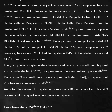
GROS était resté comme adjoint au capitaine. Pour remplacer le sous
lieutenant MICHEL blessé et le lieutenant CLAVE muté à l’E.M. du
ème
46
, sont arrivés le lieutenant LEGRET et l’adjudant chef GOULLIER
de la 2/46 et l’aspirant COGNET de la 1/46. Pour l’atelier c’est le
ème
lieutenant LOGOTHETIS chef d’atelier du 47
qui est venu à la place
de son adjoint le lieutenant RENAULT, et le lieutenant SARRAZ-
ème
BOURNET est resté à la 352
. Deux pilotes : le sergent chef GRAND
de la 1/46 et le sergent BESSON de la ?/46 ont remplacé les 2
blessés, le sergent ROLET et le capitaine DAVID. Un pilote : le caporal
NOËL n’est pas sous officier.
Il n’y a qu’une vingtaine de chasseurs et aucun sous officier, figurant
ème
ème
sur la liste de la 352
, qui provienne d’unités autres que du 46
.
Par contre 3 sous-officiers (non compris l’adjudant chef), 7 caporaux et
ème
20 chasseurs venaient du 46
.
Au total, le cahier du capitaine comporte 218 noms au lieu des 203
prévus et il manquait une vingtaine de caporaux.
ème
Les chars de la 352
C.A.C.C.