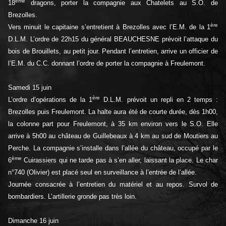
ème
18
dragons, porter la compagnie aux Chatelets au S.O. de
Brezolles.
ère
Vers minuit le capitaine s’entretient à Brezolles avec l’E.M. de la 1
D.L.M. L’ordre de 22h15 du général BEAUCHESNE prévoit l’attaque du
bois de Brouillets, au petit jour. Pendant l’entretien, arrive un officier de
l’E.M. du C.C. donnant l’ordre de porter la compagnie à Freulemont.
Samedi 15 juin
ère
L’ordre d’opérations de la 1
D.L.M. prévoit un repli en 2 temps :
Brezolles puis Freulemont. La halte aura été de courte durée, dès 1h00,
la colonne part pour Freulemont, à 35 km environ vers le S.O. Elle
arrive à 5h00 au château de Guillebeaux à 4 km au sud de Moutiers au
Perche. La compagnie s’installe dans l’allée du château, occupé par le
ème
6
Cuirassiers qui ne tarde pas à s’en aller, laissant la place. Le char
n°740 (Olivier) est placé seul en surveillance à l’entrée de l’allée.
Journée consacrée à l’entretien du matériel et au repos. Survol de
bombardiers. L’artillerie gronde pas très loin.
Dimanche 16 juin