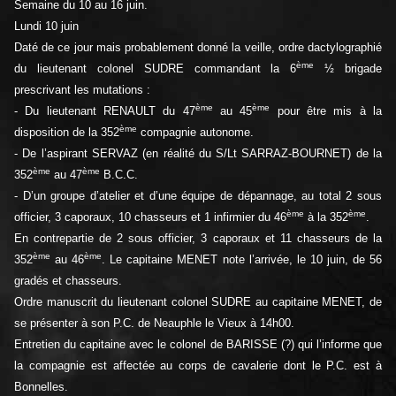
Semaine du 10 au 16 juin.
Lundi 10 juin
Daté de ce jour mais probablement donné la veille, ordre dactylographié
ème
du lieutenant colonel SUDRE commandant la 6
½ brigade
prescrivant les mutations :
ème
ème
- Du lieutenant RENAULT du 47
au 45
pour être mis à la
ème
disposition de la 352
compagnie autonome.
- De l’aspirant SERVAZ (en réalité du S/Lt SARRAZ-BOURNET) de la
ème
ème
352
au 47
B.C.C.
- D’un groupe d’atelier et d’une équipe de dépannage, au total 2 sous
ème
ème
officier, 3 caporaux, 10 chasseurs et 1 infirmier du 46
à la 352
.
En contrepartie de 2 sous officier, 3 caporaux et 11 chasseurs de la
ème
ème
352
au 46
. Le capitaine MENET note l’arrivée, le 10 juin, de 56
gradés et chasseurs.
Ordre manuscrit du lieutenant colonel SUDRE au capitaine MENET, de
se présenter à son P.C. de Neauphle le Vieux à 14h00.
Entretien du capitaine avec le colonel de BARISSE (?) qui l’informe que
la compagnie est affectée au corps de cavalerie dont le P.C. est à
Bonnelles.