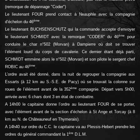
(remorque de dépannage "Coder")
Le lieutenant FOUR prend contact à Neauphle avec la compagnie
ème
d’échelon du 46
.
Le lieutenant BUCHSENSCHUTZ qui la commande accepte d’envoyer
ème
le lieutenant SCHMIDT avec la remorque "CODER" du 46
pour
conduire le char n°502 (Morvan) à Dampierre où doit se trouver
l’élément lourd du corps de cavalerie. Ce dernier étant déjà parti,
SCHMIDT emmène alors le n°502 (Morvan) et son pilote le sergent chef
ème
ROBIC au 46
.
L’ordre avait été donné, dans la nuit de regrouper la compagnie aux
Essarts (à 12 km au S.-S.E. de Pacy) où se trouvait la colonne sur
ème
roues de l’élément avant de la 352
compagnie. Départ vers 5h00,
arrivée avec 6 chars dont 3 en état de combattre.
A 14h00 le capitaine donne l’ordre au lieutenant FOUR de se porter,
avec l’élément avant de la section d’échelon à St Ange et Torcay (à 8
km au N. de Châteauneuf en Thymerais).
A 14h40 sur ordre du C.C. le capitaine va au Plessis-Hebert prendre les
ère
ordres du général commandant la 1
D.L.M.