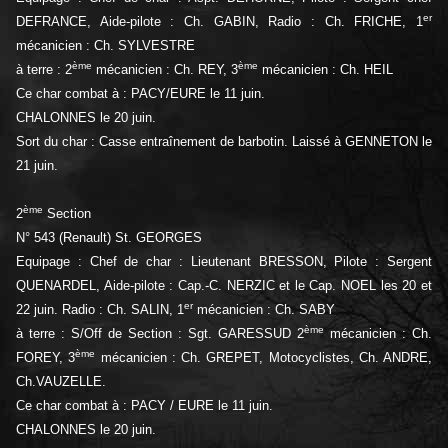
er
DEFRANCE, Aide-pilote : Ch. GABIN, Radio : Ch. FRICHE, 1
mécanicien : Ch. SYLVESTRE
ème
ème
à terre : 2
mécanicien : Ch. REY, 3
mécanicien : Ch. HEIL
Ce char combat à : PACY/EURE le 11 juin.
CHALONNES le 20 juin.
Sort du char : Casse entraînement de barbotin. Laissé à GENNETON le
21 juin.
ème
2
Section
N° 543 (Renault) St. GEORGES
Equipage : Chef de char : Lieutenant BRESSON, Pilote : Sergent
QUENARDEL, Aide-pilote : Cap.-C. NERZIC et le Cap. NOEL les 20 et
er
22 juin. Radio : Ch. SALIN, 1
mécanicien : Ch. SABY
ème
à terre : S/Off de Section : Sgt. GARESSUD 2
mécanicien : Ch.
ème
FOREY, 3
mécanicien : Ch. GREPET, Motocyclistes, Ch. ANDRE,
Ch.VAUZELLE.
Ce char combat à : PACY / EURE le 11 juin.
CHALONNES le 20 juin.