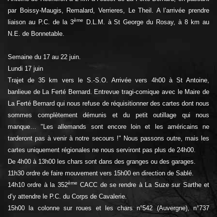
par Boissy-Maugis, Remalard, Verrieres, Le Theil. A l’arrivée prendre
ème
liaison au P.C. de la 3
D.L.M. à St George du Rosay, à 8 km au
N.E. de Bonnetable.
Semaine du 17 au 22 juin.
Lundi 17 juin
Trajet de 35 km vers le S.-S.O. Arrivée vers 4h00 à St Antoine,
banlieue de La Ferté Bernard. Entrevue tragi-comique avec le Maire de
La Ferté Bernard qui nous refuse de réquisitionner des cartes dont nous
sommes complètement démunis et du petit outillage qui nous
manque… "Les allemands sont encore loin et les américains ne
tarderont pas à venir à notre secours !" Nous passons outre, mais les
cartes uniquement régionales ne nous serviront pas plus de 24h00.
De 4h00 à 13h00 les chars sont dans des granges ou des garages.
11h30 ordre de faire mouvement vers 15h00 en direction de Sablé.
ème
14h10 ordre à la 352
CACC de se rendre à La Suze sur Sarthe et
d’y attendre le P.C. du Corps de Cavalerie.
15h00 la colonne sur roues et les chars n°542 (Auvergne), n°737