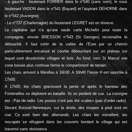
- à gauche : lieutenant FORRER dans le n°540 (sans nom), le sous
lieutenant VADON dans le n°541 (Bayard) et l’aspirant DEHORNE dans
le n°542 (Auvergne).
- Le n°737 (Charlemagne) du lieutenant LEGRET est en réserve.
Le capitaine qui n’a qu’une seule carte Michelin pour toute la
compagnie, envoie BRESSON n°543 (St Georges) reconnaître le
débouché. Il faut sortir de la vallée de l’Eure par un chemin
particulièrement encaissé et courbe débouchant sur un plateau sur
lequel sont disséminés villages et bois. Au fond, vers St Marcel une
zone boisée plus continue ferme le compartiment de terrain.
Les chars arrivent à Ménilles à 16h30. A 16h40 l’heure H est reportée à
17h00.
A 17h00, les chars gravissent la pente et après le hameau des
Fontenelles se déploient en bataille. Ils se perdent de vue. La consigne
est : Pas de radio. Les postes n’ont pas été «calés» (pas d’ordre radio).
Devant Boisset-Nennequin, sur la droite, des troupes à pied sont en
vue. Ce sont bien des allemands. Les chars les mitraillent, les
rescapés se réfugient dans les couverts bordant le village qui est
traversé sans résistance.