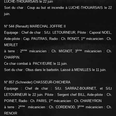
LUCHE-THOUARSAIS le 22 juin
Sort du char : Coup au but et incendie à LUCHE-THOUARSAIS le 22
juin.
N° 544 (Renault) MARECHAL JOFFRE II
Equipage : Chef de char : S/Lt. LETOURNEUR, Pilote : Caporal NOEL,
er
Aide-pilote : Cap. PAUTRAS, Radio : Ch. RONOT, 1
mécanicien : Ch.
MERLET
ème
ème
à terre : 2
mécanicien : Ch. MIGNOT, 3
mécanicien : Ch.
CHARPIN.
Ce char combat à PACY/EURE le 11 juin.
Sort du char : Obus dans le barbotin. Laissé à MENILLES le 11 juin.
N° 857 (Schneider) CHASSEUR-CHICHERA
Equipage : Chef de char : S/Lt. SARRAZ-BOURNET, et S/Lt
LETOURNEUR le 22 juin. Pilote : Sergent chef BILL, Aide-pilote : Ch.
er
POINET, Radio : Ch. PARIS, 1
mécanicien : Ch. CHAREYRON
ème
ème
à terre : 2
mécanicien : Ch. CORDENOD, 3
mécanicien : Ch.
RENOIR