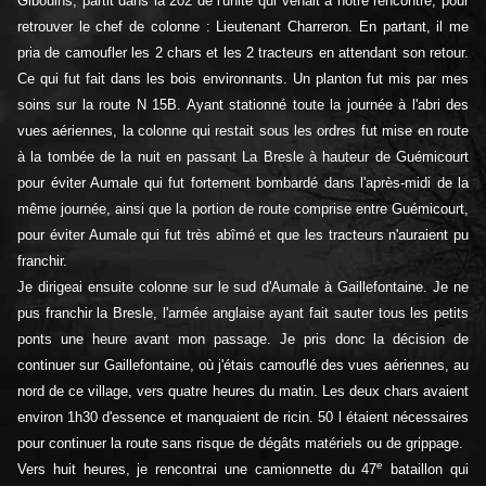
Gibouins, partit dans la 202 de l'unité qui venait à notre rencontre, pour
retrouver le chef de colonne : Lieutenant Charreron. En partant, il me
pria de camoufler les 2 chars et les 2 tracteurs en attendant son retour.
Ce qui fut fait dans les bois environnants. Un planton fut mis par mes
soins sur la route N 15B. Ayant stationné toute la journée à l'abri des
vues aériennes, la colonne qui restait sous les ordres fut mise en route
à la tombée de la nuit en passant La Bresle à hauteur de Guémicourt
pour éviter Aumale qui fut fortement bombardé dans l'après-midi de la
même journée, ainsi que la portion de route comprise entre Guémicourt,
pour éviter Aumale qui fut très abîmé et que les tracteurs n'auraient pu
franchir.
Je dirigeai ensuite colonne sur le sud d'Aumale à Gaillefontaine. Je ne
pus franchir la Bresle, l'armée anglaise ayant fait sauter tous les petits
ponts une heure avant mon passage. Je pris donc la décision de
continuer sur Gaillefontaine, où j'étais camouflé des vues aériennes, au
nord de ce village, vers quatre heures du matin. Les deux chars avaient
environ 1h30 d'essence et manquaient de ricin. 50 l étaient nécessaires
pour continuer la route sans risque de dégâts matériels ou de grippage.
e
Vers huit heures, je rencontrai une camionnette du 47
bataillon qui