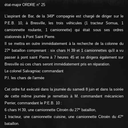
état-major ORDRE n° 25
e
L'aspirant de Bar, de la 349
compagnie est chargé de diriger sur le
P.E.B. 10, à Bresville, les trois véhicules (1 tracteur Somua, 1
camionnette roulante, 1 camionnette) qui était sous ses ordres
stationnés à Pont Saint Pierre.
Il se mettra en outre immédiatement à la recherche de la colonne du
e
27
bataillon comprenant : six chars H 39 et 1 camionnettes qu'il a vu
passer à pont saint Pierre à 7 heures 45 et se dirigera également sur
Bresville où ces chars seront immédiatement pris en réparation.
Le colonel Salvagniac commandant
P.I. les chars de l'armée
Cet ordre fut exécuté dans la journée du samedi 8 juin et dans la soirée
de cette même journée je remettais à M. commandant mécanicien
Perrier, commandant le P.E.B. 10 :
e
6 chars H 39, une camionnette Citroën du 27
bataillon,
e
1 tracteur, une camionnette cuisine, une camionnette Citroën du 47
bataillon.