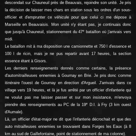
descendait sur Chauneuil près de Beauvais, rejoindre son unité. Je pris
la décision de laisser mes chars en station sous les ordres d'un sous-
officier et d'emprunter ce véhicule pour que celui ci me dépose à
Marseille en Beauvaisis. Mon unité n'y étant pas, je continuais donc
e
que jusqu'à Chauneuil, stationnement du 47
bataillon où j'arrivais vers
midi.
Le bataillon mit à ma disposition une camionnette et 750 l d'essence et
100 l de ricin, mais je ne pus repartir avant 17 heures, la section
essence étant à Gisors.
Les derniers renseignements donnés comme certains, la présence
d'automitrailleuses ennemies à Gournay en Brie. Je pris donc comme
itinéraire l'ouest de Gournay en direction d'Argueil. J'arrivais dans ce
village vers 19 heures, et là je fus arrêté par un officier d'infanterie qui
ne voulut pas me laisser passer et sur mon insistance, m'envoya
e
prendre des renseignements au PC de la 19
D.I. à Fry (3 km ouest
d'Aumale).
Là, un officier d'état-major ne dit que l'infanterie décrochait et que des
auto mitrailleuses ennemies se trouvaient dans Forges les Eaux (à 8
km au sud de Gaillefontaine, point de stationnement de ma colonne).