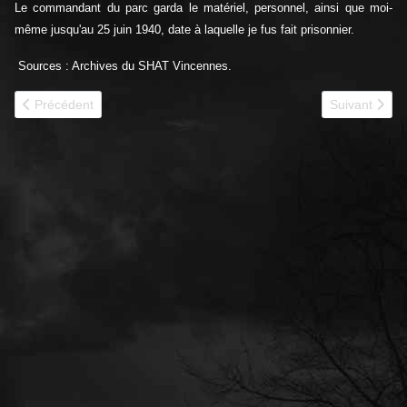
Le commandant du parc garda le matériel, personnel, ainsi que moi-
même jusqu'au 25 juin 1940, date à laquelle je fus fait prisonnier.
Sources : Archives du SHAT Vincennes.
Article précédent : 1940 - 352e CACC
Article suiva
Précédent
Suivant