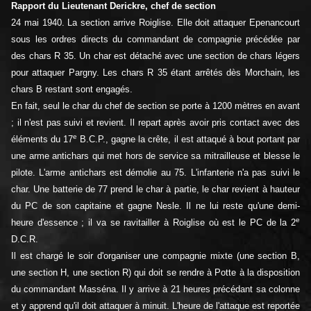
Rapport du Lieutenant Derickre, chef de section
24 mai 1940. La section arrive Roiglise. Elle doit attaquer Epenancourt
sous les ordres directs du commandant de compagnie précédée par
des chars R 35. Un char est détaché avec une section de chars légers
pour attaquer Pargny. Les chars R 35 étant arrêtés dès Morchain, les
chars B restant sont engagés.
En fait, seul le char du chef de section se porte à 1200 mètres en avant
; il n'est pas suivi et revient. Il repart après avoir pris contact avec des
e
éléments du 17
B.C.P., gagne la crête, il est attaqué à bout portant par
une arme antichars qui met hors de service sa mitrailleuse et blesse le
pilote. L'arme antichars est démolie au 75. L'infanterie n'a pas suivi le
char. Une batterie de 77 prend le char à partie, le char revient à hauteur
du PC de son capitaine et gagne Nesle. Il ne lui reste qu'une demi-
e
heure d'essence ; il va se ravitailler à Roiglise où est le PC de la 2
D.C.R.
Il est chargé le soir d'organiser une compagnie mixte (une section B,
une section H, une section R) qui doit se rendre à Potte à la disposition
du commandant Masséna. Il y arrive à 21 heures précédant sa colonne
et y apprend qu'il doit attaquer à minuit. L'heure de l'attaque est reportée