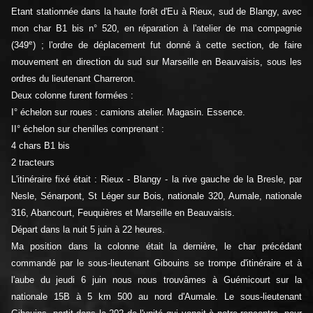
Etant stationnée dans la haute forêt d'Eu à Rieux, sud de Blangy, avec
mon char B1 bis n° 520, en réparation à l'atelier de ma compagnie
e
(349
) ; l'ordre de déplacement fut donné à cette section, de faire
mouvement en direction du sud sur Marseille en Beauvaisis, sous les
ordres du lieutenant Charreron.
Deux colonne furent formées :
I° échelon sur roues : camions atelier. Magasin. Essence.
II° échelon sur chenilles comprenant :
4 chars B1 bis
2 tracteurs
L'itinéraire fixé était : Rieux - Blangy - la rive gauche de la Bresle, par
Nesle, Sénarpont, St Léger sur Bois, nationale 320, Aumale, nationale
316, Abancourt, Feuquières et Marseille en Beauvaisis.
Départ dans la nuit 5 juin à 22 heures.
Ma position dans la colonne était la dernière, le char précédant
commandé par le sous-lieutenant Gibouins se trompe d'itinéraire et à
l'aube du jeudi 6 juin nous nous trouvâmes à Guémicourt sur la
nationale 15B à 5 km 500 au nord d'Aumale. Le sous-lieutenant