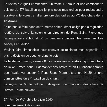
Je revins à Argueil et rencontrai un tracteur Somua et une camionnette
e
cuisine du 47
bataillon que je pris sous mes ordres pour redescendre
sur Ayens le Forest et aller prendre des ordres au PC des chars de la
e
X
Armée.
Je ne pus le faire dans cette même soirée, étant obligé par la régulation
routière de suivre la colonne en direction de Pont Saint Pierre que
j'atteignis vers 23h30 et où un gendarme dirigeait les isolés sur Les
Andelys et Gaillon.
Voulant faire l'impossible pour essayer de rejoindre mes appareils, je
pris la décision de coucher dans le bois.
Le lendemain matin, samedi 8 juin, je me rendis à état-major des chars
e
de la X
Armée pour lui demander des ordres et en lui rendant compte
que j'avais vu passer à Pont Saint Pierre six chars H 39 et une
e
camionnettes du 27
bataillon de chars.
Je reçus de M. le colonel Salvagniac, commandant des chars de
l'armée, l'ordre suivant :
ère
1
Armée P.C. 8h45 le 8 juin 1940
commandement des chars