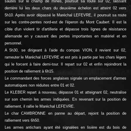
sautés sur le champ de mines, poursuit sa route sur 02, laissant
derrière lui les deux chars du deuxième échelon est atteint 02 vers
5h10. Après avoir dépassé le Maréchal LEFEVRE, il poursuit sa route
sur les contre-pentes nord-est de l'éperon du Mont Caubert. Il est la
cible d'un violent tir d'artillerie et dépasse trois lignes de résistance
allemande en y causant des pertes importantes en matériel et en
personnel.
A 5h30, se dirigeant à l'aide du compas VION, il revient sur 02,
rameuter le Maréchal LEFEVRE et est pris à partie par les chars légers
qui le forcent à faire demi-tour. Il repart sur 02 et enfin rejoindront la
position de ralliement à 6h15.
Le commandant des forces anglaises signale un emplacement d'armes
automatiques non réduites entre 01 et 02.
Le KLEBER repart à nouveau, dépasse 01 et atteignant 02, neutralise
sur son chemin les armes indiquées. En revenant sur la position de
ralliement, il rallie le Maréchal LEFEVRE.
Le char CAMBRONNE en panne au départ, rejoint la position de
ralliement vers 6h50.
Les armes antichars ayant été signalées en lisière est du bois de