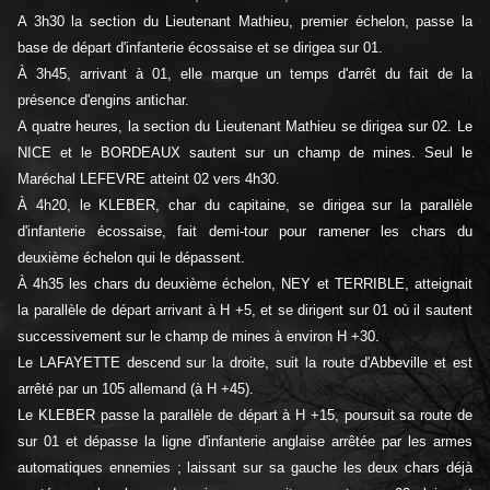
A 3h30 la section du Lieutenant Mathieu, premier échelon, passe la
base de départ d'infanterie écossaise et se dirigea sur 01.
À 3h45, arrivant à 01, elle marque un temps d'arrêt du fait de la
présence d'engins antichar.
A quatre heures, la section du Lieutenant Mathieu se dirigea sur 02. Le
NICE et le BORDEAUX sautent sur un champ de mines. Seul le
Maréchal LEFEVRE atteint 02 vers 4h30.
À 4h20, le KLEBER, char du capitaine, se dirigea sur la parallèle
d'infanterie écossaise, fait demi-tour pour ramener les chars du
deuxième échelon qui le dépassent.
À 4h35 les chars du deuxième échelon, NEY et TERRIBLE, atteignait
la parallèle de départ arrivant à H +5, et se dirigent sur 01 où il sautent
successivement sur le champ de mines à environ H +30.
Le LAFAYETTE descend sur la droite, suit la route d'Abbeville et est
arrêté par un 105 allemand (à H +45).
Le KLEBER passe la parallèle de départ à H +15, poursuit sa route de
sur 01 et dépasse la ligne d'infanterie anglaise arrêtée par les armes
automatiques ennemies ; laissant sur sa gauche les deux chars déjà