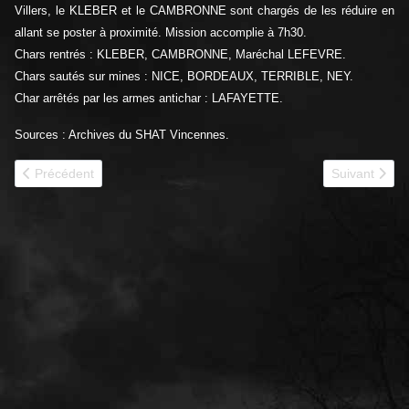
Villers, le KLEBER et le CAMBRONNE sont chargés de les réduire en
allant se poster à proximité. Mission accomplie à 7h30.
Chars rentrés : KLEBER, CAMBRONNE, Maréchal LEFEVRE.
Chars sautés sur mines : NICE, BORDEAUX, TERRIBLE, NEY.
Char arrêtés par les armes antichar : LAFAYETTE.
Sources : Archives du SHAT Vincennes.
Article précédent : 1940 - 350e CACC Rapport du Lt Leroy
Article suiva
Précédent
Suivant