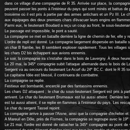
dans ce village d'une compagnie de R 35. Arrivée sur place, la compagnie 
peuvent passer les ponts à l'intérieur du pays qui sont minés et battus de
troisième où il est pris à partie par des armes antichars et un Pz III. Le c
aux équipages des deux premiers chars d'évacuer leurs engins en flammes 
Parmi eux, le lieutenant Boudard a reçu un coup au front, le sous-lieutena
Le passage est impossible, le pont a sauté.
La compagnie se met en bataille derrière la ligne de chemin de fer, elle y re
L'ordre de repli est donné. La compagnie largement dispersée en bataille su
un char B flambe, les B semblent exploser rapidement. Tous les villages s
les chars D2 bis échappent aux avions ennemis.
Le soir, la compagnie ira s'installer dans le bois de Lavergny. À deux heur
e
Le 20 mai, la 345
compagnie subit l'attaque allemande dans le bois de La
e
Sergent va au secours du lieutenant Le Acurf du 24
BC.C. dont le R 35 tou
Le capitaine Idée est blessé, il continuera de combattre.
La compagnie se replie.
Festieux est bombardé, encerclé par des fantassins ennemis.
Les chars D2 attaquent ; le char du sous-lieutenant Sergent est pris à par
arrivent. Le char du lieutenant Brumeaux est lui aussi atteint. Derrière l
est lui aussi atteint, il se replie en flammes à l'intérieur du pays. Les re
Le char du sergent Tassel rejoint.
La compagnie arrive à passer l'Aisne, ainsi que la compagnie d'échelon et 
e
A Mareuil en Dôle, près de Fismes, la compagnie se regroupe avec le 19
e
Le 21 mai, l'ordre est donné de rattacher la 345
compagnie au point de v