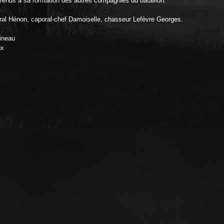
 venus à sa formation des autres compagnies du bataillon.
oral Hénon, caporal-chef Damoiselle, chasseur Lefèvre Georges.
tineau
ux