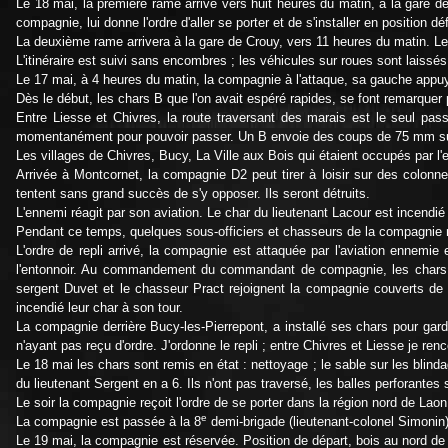
Le 18 mai, la première rame arrive vers huit heures du matin, à la gare 
compagnie, lui donne l'ordre d'aller se porter et de s'installer en position
La deuxième rame arrivera à la gare de Crouy, vers 11 heures du matin. L
L'itinéraire est suivi sans encombres ; les véhicules sur roues sont laissé
Le 17 mai, à 4 heures du matin, la compagnie à l'attaque, sa gauche appuy
Dès le début, les chars B que l'on avait espéré rapides, se font remarquer 
Entre Liesse et Chivres, la route traversant des marais est le seul pa
momentanément pour pouvoir passer. Un B envoie des coups de 75 mm sur 
Les villages de Chivres, Bucy, La Ville aux Bois qui étaient occupés par l
Arrivée à Montcornet, la compagnie D2 peut tirer à loisir sur des colonn
tentent sans grand succès de s'y opposer. Ils seront détruits.
L'ennemi réagit par son aviation. Le char du lieutenant Lacour est incendié p
Pendant ce temps, quelques sous-officiers et chasseurs de la compagnie ne
L'ordre de repli arrivé, la compagnie est attaquée par l'aviation ennem
l'entonnoir. Au commandement du commandant de compagnie, les chars se d
sergent Duvet et le chasseur Pract rejoignent la compagnie couverts de b
incendié leur char à son tour.
La compagnie derrière Bucy-les-Pierrepont, a installé ses chars pour gard
n'ayant pas reçu d'ordre. J'ordonne le repli ; entre Chivres et Liesse je r
Le 18 mai les chars sont remis en état : nettoyage ; le sable sur les bl
du lieutenant Sergent en a 6. Ils n'ont pas traversé, les balles perforante
Le soir la compagnie reçoit l'ordre de se porter dans la région nord de Laon
e
La compagnie est passée à la 8
demi-brigade (lieutenant-colonel Simonin)
Le 19 mai, la compagnie est réservée. Position de départ, bois au nord de l