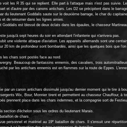
voit les R 35 qui se replient. Elle part à l'attaque mais n'est pas suivie.
 part et d'autre par des canons antichars. Les D2 se précipitent dans le barra
har du lieutenant Goddalis saute sur le deuxième barrage, le char du capitaine r
et de retourner dans les lignes amies.
nt Goddalis est blessé de deux éclats dans les épaules, le chasseur Martineau
ste jusqu'à sept heures du soir en attendant l'infanterie qui n'arrivera pas.
bit une violente attaque d'aviation. Les appareils allemands sont une centaine
ur 20 km de profondeur sont bombardés, ainsi que les quelques bois que l'on 
es les chars sont postés face au nord.
vergny. Beaucoup de fantassins ennemis, des cavaliers, trois automitrailleus
ché par les antichars ennemis est en flammes sur la route de Eppes. L'ennemi 
tie par un canon antichars dissimulé jusqu'au dernier moment qui le tire à bo
es sergents Wix, Bour, Monnier tirent et permettent au chasseur Chauffour, à 
scapés prennent place dans les chars indemnes, et la compagnie sort de Festieux
la section d'échelon sous les ordres du lieutenant Marais.
bataillon de chars.
e
ue personnel et matériel au 19
bataillon de chars. Il s'ensuit une répartit