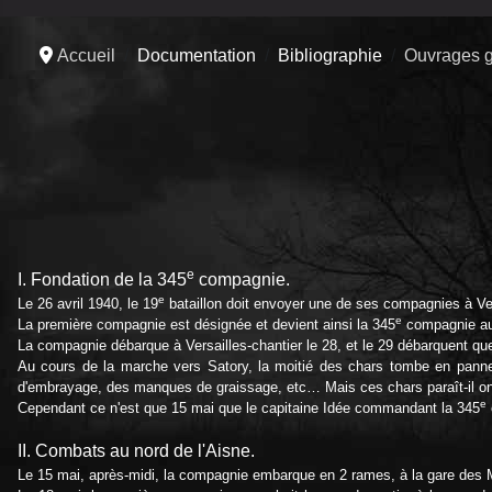
Accueil
Documentation
Bibliographie
Ouvrages g
e
I. Fondation de la 345
compagnie.
e
Le 26 avril 1940, le 19
bataillon doit envoyer une de ses compagnies à Versa
e
La première compagnie est désignée et devient ainsi la 345
compagnie au
La compagnie débarque à Versailles-chantier le 28, et le 29 débarquent que
Au cours de la marche vers Satory, la moitié des chars tombe en panne p
d'embrayage, des manques de graissage, etc… Mais ces chars paraît-il ont
e
Cependant ce n'est que 15 mai que le capitaine Idée commandant la 345
II. Combats au nord de l'Aisne.
Le 15 mai, après-midi, la compagnie embarque en 2 rames, à la gare des Ma