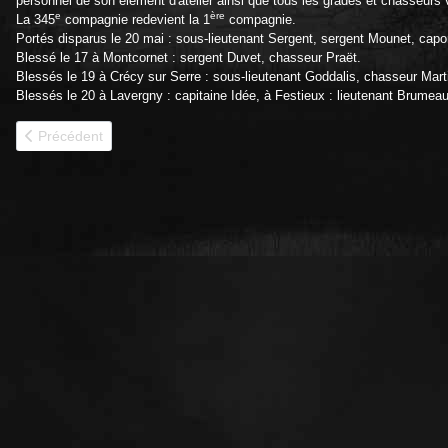
personnel de son élément d'atelier ainsi que tous les gradés et chasseurs
e
ère
La 345
compagnie redevient la 1
compagnie.
Portés disparus le 20 mai : sous-lieutenant Sergent, sergent Mounet, cap
Blessé le 17 à Montcornet : sergent Duvet, chasseur Praët.
Blessés le 19 à Crécy sur Serre : sous-lieutenant Goddalis, chasseur Mar
Blessés le 20 à Lavergny : capitaine Idée, à Festieux : lieutenant Brumea
Article précédent : 1940 - 346e CACC
Précédent