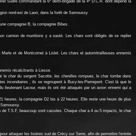
olonel Sudre commandant la 6
demi-brigade de la 4
D.C.R. dont dépend la
égion nord-est de Laon, dans la forêt de Samoussy.
ar une compagnie B, la compagnie Bibes.
 un camion de munitions y a sauté. Les chars sont obligés de se replier
à Marle et de Montcornet à Lislet. Les chars et automitrailleuses ennemis
nemis récalcitrants à Liesse.
nt le char du sergent Sacotte, les chenilles rompues, le char tombe dans
 incendiaires ; ils se regroupent à Bucy-les-Pierrepont. C'est là que le
du lieutenant Lacour, mais ils ont été attaqués par un avion ennemi qui a
à 21 heures, la compagnie D2 bis à 22 heures. Elle reste une heure de plus
de Samoussy.
es de T.S.F, beaucoup sont cassées. Chaque char a 4 ou 5 impacts, le char
our attaquer les lisières sud de Crécy sur Serre, afin de permettre l'entrée