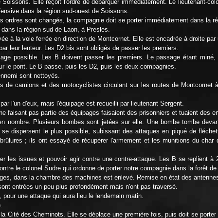
de Soissons. Elle reçoit l'ordre de débarquer immédiatement. Le lieutenant-c
 défensive dans la région sud-ouest de Soissons.
es ordres sont changés, la compagnie doit se porter immédiatement dans la r
s dans la région sud de Laon, à Presles.
ée à la voie ferrée en direction de Montcornet. Elle est encadrée à droite p
par leur lenteur. Les D2 bis sont obligés de passer les premiers.
ssage possible. Les B doivent passer les premiers. Le passage étant miné,
le pont. Le B passe, puis les D2, puis les deux compagnies.
'ennemi sont nettoyés.
es de camions et des motocyclistes circulant sur les routes de Montcornet 
ar l'un d'eux, mais l'équipage est recueilli par lieutenant Sergent.
 faisant pas partie des équipages faisaient des prisonniers et tuaient des en
ie en nombre. Plusieurs bombes sont jetées sur elle. Une bombe tombe deva
ispersent le plus possible, subissant des attaques en piqué de fléchettes
rûlures ; ils ont essayé de récupérer l'armement et les munitions du char 
er les issues et pouvoir agir contre une contre-attaque. Les B se replient 
encontre le colonel Sudre qui ordonne de porter notre compagnie dans la forêt 
indages, dans la chambre des machines est enlevé. Remise en état des antenn
s sont entrées un peu plus profondément mais n'ont pas traversé.
, pour une attaque qui aura lieu le lendemain matin.
.
a Cité des Cheminots. Elle se déplace une première fois, puis doit se porter p