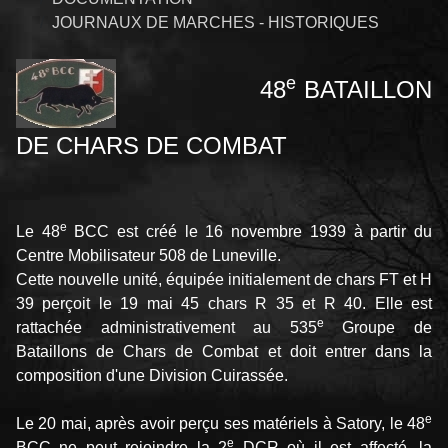
JOURNAUX DE MARCHES - HISTORIQUES
e
48
BATAILLON
DE CHARS DE COMBAT
e
Le 48
BCC est créé le 16 novembre 1939 à partir du
Centre Mobilisateur 508 de Luneville.
Cette nouvelle unité, équipée initialement de chars FT et H
39 perçoit le 19 mai 45 chars R 35 et R 40. Elle est
e
rattachée administrativement au 535
Groupe de
Bataillons de Chars de Combat et doit entrer dans la
composition d'une Division Cuirassée.
e
Le 20 mai, après avoir perçu ses matériels à Satory, le 48
e
BCC ne peut rejoindre la 2
DCR où il est affecté, la