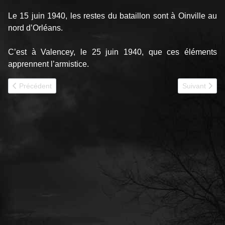
Le 15 juin 1940, les restes du bataillon sont à Oinville au
nord d’Orléans.
C’est à Valencey, le 25 juin 1940, que ces éléments
apprennent l’armistice.
Article précédent : 1940 - 49e BCC jmo
Article suiva
Précédent
Suivant