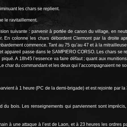
minuant les chars se replient.
e le ravitaillement.
n suivante : parvenir à portée de canon du village, en neutralise
r. En colonne les chars débordent Clermont par la droite apr
 bombardement commence. Tant au 75 qu’au 47 et à la mitraille
cet appareil passe dans le SAMPIERO CORSO. Les chars se repli
piqué. A 18h45 l’essence va faire défaut ; quant aux munitions, 
s. Le char du commandant et les deux qui l’accompagnaient ne son
rvient à 1 heure (PC de la demi-brigade) et est rejointe par la
du bois. Les renseignements qui parviennent sont imprécis, l’
ndemain à une attaque à l’est de Laon, et à 23 heures les ordres 