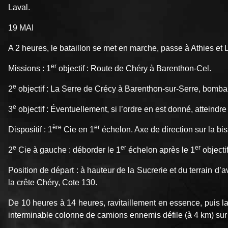
Laval.
19 MAI
A 2 heures, le bataillon se met en marche, passe à Athies et 
er
Missions : 1
objectif : Route de Chéry à Barenthon-Cel.
e
2
objectif : La Serre de Crécy à Barenthon-sur-Serre, bombard
e
3
objectif : Éventuellement, si l’ordre en est donné, atteindr
ère
er
Dispositif : 1
Cie en 1
échelon. Axe de direction sur la bis
e
er
er
2
Cie à gauche : déborder le 1
échelon après le 1
objectif
Position de départ : à hauteur de la Sucrerie et du terrain d’
la crête Chéry, Cote 130.
De 10 heures à 14 heures, ravitaillement en essence, puis la
interminable colonne de camions ennemis défile (à 4 km) sur 