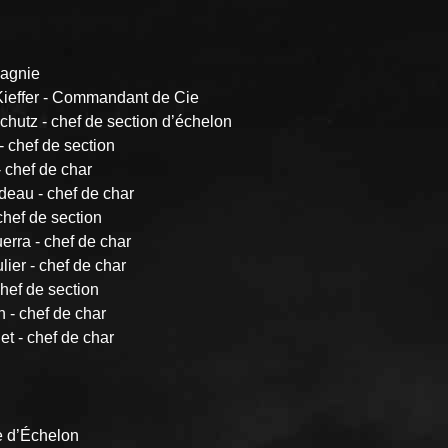
agnie
Kieffer - Commandant de Cie
hutz - chef de section d’échelon
- chef de section
- chef de char
deau - chef de char
 chef de section
uerra - chef de char
ier - chef de char
chef de section
n - chef de char
t - chef de char
 d’Échelon