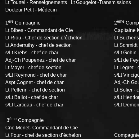
Lt Tourtel - Renseignements Lt Gougelot -Transmissions
Docteur Petit - Médecin
ère
ème
1
Compagnie
2
Comp
Lt Bibes - Commandant de Cie
Capitaine 
Lt Riou - Chef de section d’échelon
Lt Buchensc
Lt Anderruthy - chef de section
Lt Schmidt 
s/Lt Krebs - chef de char
s/Lt Gohin 
Adj-Ch Poupenez - chef de char
s/Lt de Fey
Lt Mayer - chef de section
Lt Legret -
s/Lt Reymond - chef de char
s/Lt Vincig
Aspt Cognet - chef de char
Adj-Ch Goul
Lt Pellerin - chef de section
Lt Solier - 
s/Lt Ballot - chef de char
s/Lt Henrio
s/Lt Lartigau - chef de char
s/Lt Demone
ème
3
Compagnie
Cne Menet- Commandant de Cie
Lt Four - chef de section d’échelon
Compagnie