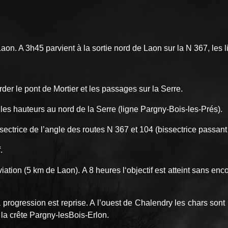
Laon. A 3h45 parvient à la sortie nord de Laon sur la N 367, le
er le pont de Mortier et les passages sur la Serre.
e les hauteurs au nord de la Serre (ligne Pargny-Bois-les-Prés).
sectrice de l’angle des routes N 367 et 104 (bissectrice passant 
.
aviation (5 km de Laon). A 8 heures l‘objectif est atteint sans en
 progression est reprise. A l’ouest de Chalendry les chars son
la crête Pargny-les­Bois-Erlon.