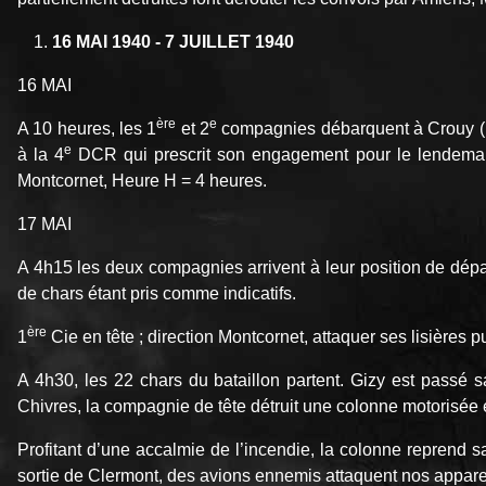
16 MAI 1940 - 7 JUILLET 1940
16 MAI
ère
e
A 10 heures, les 1
et 2
compagnies débarquent à Crouy (no
e
à la 4
DCR qui prescrit son engagement pour le lendemai
Montcornet, Heure H = 4 heures.
17 MAI
A 4h15 les deux compagnies arrivent à leur position de dépa
de chars étant pris comme indicatifs.
ère
1
Cie en tête ; direction Montcornet, attaquer ses lisières 
A 4h30, les 22 chars du bataillon partent. Gizy est passé
Chivres, la compagnie de tête détruit une colonne motorisée 
Profitant d’une accalmie de l’incendie, la colonne reprend s
sortie de Clermont, des avions ennemis attaquent nos appareils 