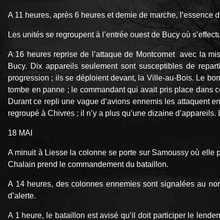
A 11 heures, après 6 heures et demie de marche, l’essence di
Les unités se regroupent à l’entrée ouest de Bucy où s’effectu
A 16 heures reprise de l’attaque de Montcornet avec la missio
Bucy. Dix appareils seulement sont susceptibles de reparti
progression ; ils se déploient devant, la Ville-au-Bois. Le
tombe en panne ; le commandant qui avait pris place dans 
Durant ce repli une vague d’avions ennemis les attaquent en 
regroupé à Chivres ; il n’y a plus qu’une dizaine d’appareil
18 MAI
A minuit à Liesse la colonne se porte sur Samoussy où elle pa
Chalain prend le commandement du bataillon.
A 14 heures, des colonnes ennemies sont signalées au nord 
d’alerte.
A 1 heure, le bataillon est avisé qu’il doit participer le le