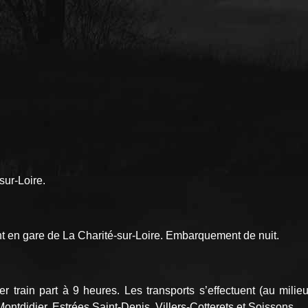
sur-Loire.
nt en gare de La Charité-sur-Loire. Embarquement de nuit.
r train part à 9 heures. Les transports s’effectuent (au mil
ontdidier, Estrées­ Saint-Denis, Villers-Cotterets et Soissons.