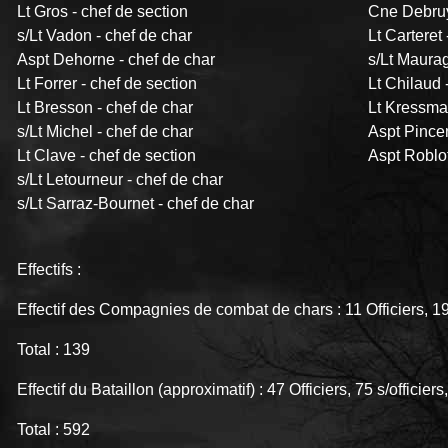
Lt Gros - chef de section
Cne Debru
s/Lt Vadon - chef de char
Lt Carteret 
Aspt Dehorne - chef de char
s/Lt Maurag
Lt Forrer - chef de section
Lt Chilaud 
Lt Bresson - chef de char
Lt Kressma
s/Lt Michel - chef de char
Aspt Pincem
Lt Clave - chef de section
Aspt Roblot
s/Lt Letourneur - chef de char
s/Lt Sarraz-Bournet - chef de char
Effectifs :
Effectif des Compagnies de combat de chars : 11 Officiers, 19
Total : 139
Effectif du Bataillon (approximatif) : 47 Officiers, 75 s/offici
Total : 592