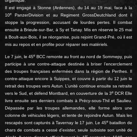
organique.
Il est engagé à Stonne (Ardennes), du 14 au 19 mai, face à la
e
10
PanzerDivision et au Regiment GrossDeutchland dont il
stoppe la progression, accusant de lourdes pertes. Il combat
ensuite à Brieule-sur-Bar, à Sy et Tanay. Mis en réserve le 25 mai
à Boult-aux-Bois, il se réorganise, puis rejoint Grand-Pré, où il est
mis au repos et en profite pour réparer ses matériels.
e
Le 7 juin, le 45
BCC remonte au front au nord de Sommepy, puis
participe à une contre-attaque destinée à briser l’encerclement
des troupes françaises enfermées dans la région de Perthes. Il
contre-attaque encore à Suippes, et couvre à partir du 12 juin le
retrait des troupes vers Autun. L’unité continue ensuite sa retraite
e
vers le Sud, et défend Montbard, en couverture de la 3
DCR Elle
livre ensuite ses derniers combats à Précy-sous-Thil et Saulieu.
Dépassée par les troupes allemandes, elle forme alors une
colonne de véhicules légers, et tente de rejoindre Autun. Mais les
e
rescapés sont capturés à Tavernay le 17 juin. Le 45
bataillon de
chars de combats a cessé d’exister, seule subsiste son unité de
er