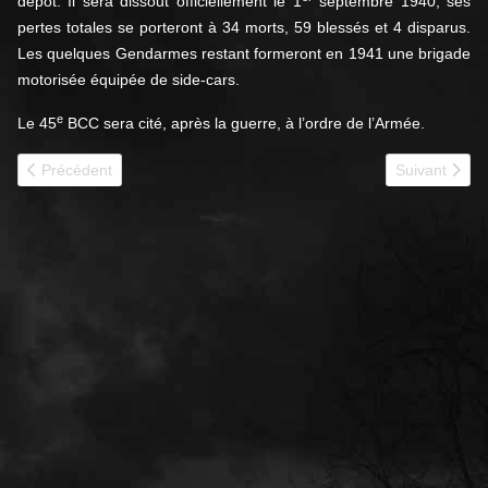
dépôt. Il sera dissout officiellement le 1
septembre 1940, ses
pertes totales se porteront à 34 morts, 59 blessés et 4 disparus.
Les quelques Gendarmes restant formeront en 1941 une brigade
motorisée équipée de side-cars.
e
Le 45
BCC sera cité, après la guerre, à l’ordre de l’Armée.
Article précédent : 1940 - 46e BCC jmo
Article suiva
Précédent
Suivant