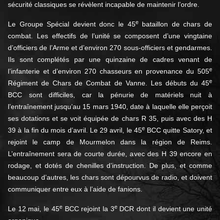
sécurité classiques se révèlent incapable de maintenir l’ordre.
e
Le Groupe Spécial devient donc le 45
bataillon de chars de
combat. Les effectifs de l’unité se composent d’une vingtaine
d’officiers de l’Arme et d’environ 270 sous-officiers et gendarmes.
Ils sont complétés par une quinzaine de cadres venant de
e
l’infanterie et d’environ 270 chasseurs en provenance du 505
e
Régiment de Chars de Combat de Vanne. Les débuts du 45
BCC sont difficiles, car la pénurie de matériels nuit à
l’entraînement jusqu’au 15 mars 1940, date à laquelle elle perçoit
ses dotations et se voit équipée de chars R 35, puis avec des H
e
39 à la fin du mois d’avril. Le 29 avril, le 45
BCC quitte Satory, et
rejoint le camp de Mourmelon dans la région de Reims.
L’entraînement sera de courte durée, avec des H 39 encore en
rodage, et dotés de chenilles d’instruction. De plus, et comme
beaucoup d’autres, les chars sont dépourvus de radio, et doivent
communiquer entre eux à l’aide de fanions.
e
e
Le 12 mai, le 45
BCC rejoint la 3
DCR dont il devient une unité