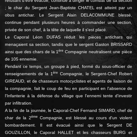
refusant d'être évacué, continue à diriger le combat de sa sec­tion
; le char du Sergent Jean-Baptiste CHATEL est atteint par un
obus antichar. Le Sergent Alain DELACOMMUNE blessé,
continue pen­dant plusieurs heures à commander une section,
privée de son chef, à la tête de laquelle il s'est placé.
Le Caporal Léon DUFAS réduit les pièces antichars qui
menaçaient sa section, tandis que le sergent Gaston BRISSARD
ère
ainsi que des chars de la 1
Compagnie neutralisent une pièce
de 105 ennemie.
Pendant ce temps, un groupe à pied, formé du sous-officier de
ère
renseignements de la 1
Compagnie, le Sergent-Chef Robert
GIREAUD, et de chasseurs motocyclistes et agents de liaison de
la compagnie, fait le coup de feu en participant en l'absence de
l'In­fanterie à la défense du village que l'ennemi tente d'investir
par infiltration.
A la fin de la journée, le Caporal-Chef Fernand SIMARD, chef de
ème
char de la 2
Compagnie, est blessé au cours d'un violent
bombardement. Il est évacué ainsi que le Sergent DE
GOUZILLON, le Caporal HALLET et les chasseurs BURG et