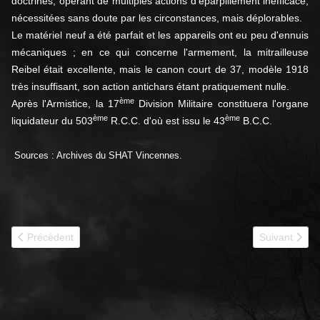
doctrines, opérant de multiples actions d'éparpillement inefficace,
nécessitées sans doute par les circonstances, mais déplorables.
Le matériel neuf a été parfait et les appareils ont eu peu d'ennuis
mécaniques ; en ce qui concerne l'armement, la mitrail­leuse
Reibel était excellente, mais le canon court de 37, modèle 1918
très insuffisant, son action antichars étant pratiquement nulle.
ème
Après l'Armistice, la 17
Division Militaire constituera l'organe
ème
ème
liquidateur du 503
R.C.C. d'où est issu le 43
B.C.C.
Sources : Archives du SHAT Vincennes.
Article précédent : 1940 - 44e BCC jmo
Article suiva
Précédent
Suivant