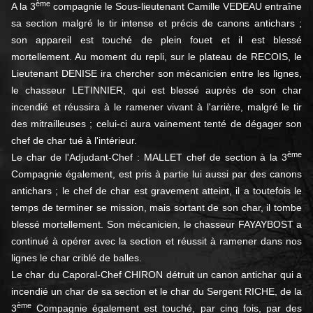
ème
A la 3
compagnie le Sous-lieutenant Camille VEDEAU entraîne
sa section malgré le tir intense et précis de canons antichars ;
son appareil est touché de plein fouet et il est blessé
mortellement. Au moment du repli, sur le plateau de RECOIS, le
Lieutenant DENISE ira chercher son mécanicien entre les lignes,
le chasseur LETINNIER, qui est blessé auprès de son char
incendié et réussira à le ramener vivant à l'arrière, malgré le tir
des mitrailleuses ; celui-ci aura vainement tenté de dégager son
chef de char tué à l'intérieur.
ème
Le char de l'Adjudant-Chef : MALLET chef de section à la 3
Compagnie également, est pris à partie lui aussi par des canons
antichars ; le chef de char est gravement atteint, il a toutefois le
temps de terminer se mission, mais sortant de son char, il tombe
blessé mortellement. Son mécanicien, le chasseur FAYAYBOST a
continué à opérer avec la section et réussit à ramener dans nos
lignes le char criblé de balles.
Le char du Caporal-Chef CHIRON détruit un canon antichar qui a
incendié un char de sa section et le char du Sergent RICHE, de la
ème
3
Compagnie également est touché, par cinq fois, par des