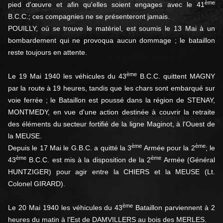
ème
pied d'œuvre et afin qu'elles soient engages avec le 41
B.C.C.; ces compagnies ne se présenteront jamais.
POUILLY, où se trouve le matériel, est soumis le 13 Mai à un
bombardement qui ne provoqua aucun dommage ; le bataillon
reste toujours en attente.
ème
Le 19 Mai 1940 les véhicules du 43
B.C.C. quittent MAGNY
par la route à 19 heures, tandis que les chars sont embarqué sur
voie ferrée ; le Bataillon est poussé dans la région de STENAY,
MONTMEDY, en vue d'une action destinée à couvrir la retraite
des éléments du secteur fortifié de la ligne Maginot, à l'Ouest de
la MEUSE.
ème
ème
Depuis le 17 Mai le G.B.C. a quitté la 3
Armée pour la 2
; le
ème
ème
43
B.C.C. est mis à la disposition de la 2
Armée (Général
HUNTZIGER) pour agir entre la CHIERS et la MEUSE (Lt.
Colonel GIRARD).
ème
Le 20 Mai 1940 les véhicules du 43
Bataillon parviennent à 2
heures du matin à l'Est de DAMVILLERS au bois des MERLES.