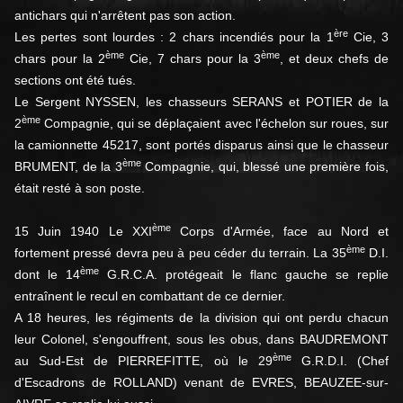
antichars qui n'arrêtent pas son action.
ère
Les pertes sont lourdes : 2 chars incendiés pour la 1
Cie, 3
ème
ème
chars pour la 2
Cie, 7 chars pour la 3
, et deux chefs de
sections ont été tués.
Le Sergent NYSSEN, les chasseurs SERANS et POTIER de la
ème
2
Compagnie, qui se déplaçaient avec l'échelon sur roues, sur
la camionnette 45217, sont portés disparus ainsi que le chasseur
ème
BRUMENT, de la 3
Compagnie, qui, blessé une première fois,
était resté à son poste.
ème
15 Juin 1940 Le XXI
Corps d'Armée, face au Nord et
ème
fortement pressé devra peu à peu céder du terrain. La 35
D.I.
ème
dont le 14
G.R.C.A. protégeait le flanc gauche se replie
entraînent le recul en combattant de ce dernier.
A 18 heures, les régiments de la division qui ont perdu chacun
leur Colonel, s'engouffrent, sous les obus, dans BAUDREMONT
ème
au Sud-Est de PIERREFITTE, où le 29
G.R.D.I. (Chef
d'Escadrons de ROLLAND) venant de EVRES, BEAUZEE-sur-