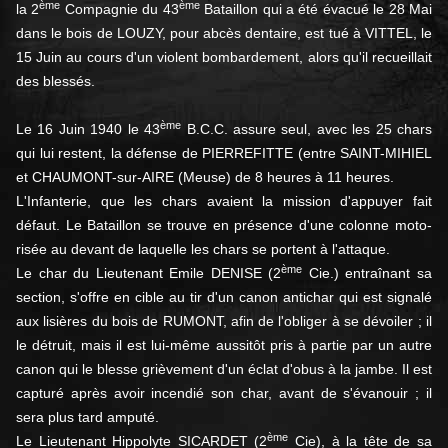
ème
ème
la 2
Compagnie du 43
Bataillon qui a été évacué le 28 Mai
dans le bois de LOUZY, pour abcès dentaire, est tué à VITTEL, le
15 Juin au cours d'un violent bombardement, alors qu'il recueillait
des blessés.
ème
Le 16 Juin 1940 le 43
B.C.C. assure seul, avec les 25 chars
qui lui restent, la défense de PIERREFITTE (entre SAINT-MIHIEL
et CHAUMONT-sur-AIRE (Meuse) de 8 heures à 11 heures.
L'Infanterie, que les chars avaient la mission d'appuyer fait
défaut. Le Bataillon se trouve en présence d'une colonne moto­
risée au devant de laquelle les chars se portent à l'attaque.
ème
Le char du Lieutenant Emile DENISE (2
Cie.) entraînant sa
section, s'offre en cible au tir d'un canon antichar qui est si­gnalé
aux lisières du bois de RUMONT, afin de l'obliger à se dévoi­ler ; il
le détruit, mais il est lui-même aussitôt pris à partie par un autre
canon qui le blesse grièvement d'un éclat d'obus à la jam­be. Il est
capturé après avoir incendié son char, avant de s'éva­nouir ; il
sera plus tard amputé.
ème
Le Lieutenant Hippolyte SICARDET (2
Cie), à la tête de sa