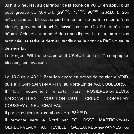
Juin à 5 heures, au carrefour de la route de VOID, en appui d'un
ème
ème
ème
petit groupe de G.R.D.I. (29
, 73
, 96
G.R.D.I.). Son
mécanicien est blessé au pied en tentant de porter secours à un
blessé, gravement touché, laissé par un G.R.D.I. après son
départ. Celui-ci est ramené dans nos lignes. Le char, sa mission
terminée, se retire le dernier, tandis que le pont de PAGNY saute
derrière lui.
ème
Le Sergent WIEL et le Caporal BECKSICH, de la 3
compagnie,
blessés, sont évacués.
ème
Le 18 Juin le 43
Bataillon opère en action de soutien à VOID,
puis à RIGNY-SAINT-MARTIN, au Nord-Est de VAUCOULEURS.
Il fait mouvement ensuite vers ROSIERES-en-BLOIS,
BADONVILLERS, VOUTHON-HAUT, CREUX, DOMREMY,
COUSSEY et NEUFCHATEAU.
ème
Il participe alors aux combats de la 58
D.I.
Il remonte vers le Nord par SOULOSSE, MARTIGNY-les-
GERBONVEAUX, AUTREVILLE, SAULXURES-les-VANNES où