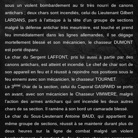
sous un violent bombardement au tir très nourri de canons
antichars ; deux chars sont incendiés, celui du Lieutenant Gilbert
LARDANS, parti à l'attaque à la tête d'un groupe de sections
malgré la défense antichar très meurtrière, est touché et prend
feu immédiatement dans les lignes allemandes, il se dégage
mortellement blessé et son mécanicien, le chasseur DUMONT
est porté disparu.
Le char du Sergent LAFFONT, pris lui aussi à partie par des
canons antichars, est atteint et incendié. Le chef de char sort de
son appareil en feu et il réussit à rejoindre nos positions sous le
feu ennemi avec son mécanicien, le chasseur TOURNET.
ème
Le 3
char de la section, celui du Caporal GASPARD se porte
en avant, avec son mécanicien le Chasseur VIMWERE, malgré
l'action des armes antichars qui ont incendié les deux autres
chars de sa section. Il ramène à son bord un camarade blessé.
Le char du Sous-Lieutenant Antoine BAUD, qui appartient au
même groupe de sections, réussit à se maintenir durant plus de
deux heures sur la ligne de combat malgré un violent