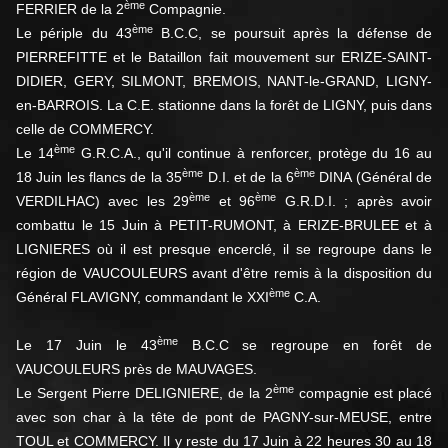
ème
FERRIER de la 2
Compagnie.
ème
Le périple du 43
B.C.C, se poursuit après la défense de
PIERREFITTE et le Bataillon fait mouvement sur ERIZE-SAINT-
DIDIER, GERY, SILMONT, BREMOIS, NANT-le-GRAND, LIGNY-
en-BARROIS. La C.E. stationne dans la forêt de LIGNY, puis dans
celle de COMMERCY.
ème
Le 14
G.R.C.A., qu'il continue à renforcer, protège du 16 au
ème
ème
18 Juin les flancs de la 35
D.I. et de la 6
DINA (Général de
ème
ème
VERDILHAC) avec les 29
et 96
G.R.D.I. ; après avoir
combattu le 15 Juin à PETIT-RUMONT, à ERIZE-BRULEE et à
LIGNIERES où il est presque encerclé, il se regroupe dans le
région de VAUCOULEURS avant d'être remis à la disposition du
ème
Général FLAVIGNY, commandant le XXI
C.A.
ème
Le 17 Juin le 43
B.C.C se regroupe en forêt de
VAUCOULEURS près de MAUVAGES.
ème
Le Sergent Pierre DELIGNIERE, de la 2
compagnie est placé
avec son char à la tête de pont de PAGNY-sur-MEUSE, entre
TOUL et COMMERCY. Il y reste du 17 Juin à 22 heures 30 au 18