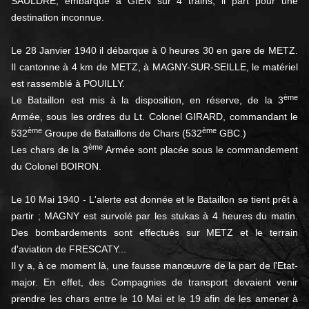
SAULDRE, embarqué à GIEN sur 4 trains, il part pour une
destination inconnue.
Le 28 Janvier 1940 il débarque à 0 heures 30 en gare de METZ.
Il cantonne à 4 km de METZ, à MAGNY-SUR-SEILLE, le matériel
est rassemblé à POUILLY.
ème
Le Bataillon est mis à la disposition, en réserve, de la 3
Armée, sous les ordres du Lt. Colonel GIRARD, commandant le
ème
ème
532
Groupe de Bataillons de Chars (532
GBC.)
ème
Les chars de la 3
Armée sont placée sous le commande­ment
du Colonel BOIRON.
Le 10 Mai 1940 - L'alerte est donnée et le Bataillon se tient prêt à
partir ; MAGNY est survolé par les stukas à 4 heures du matin.
Des bombardements sont effectués sur METZ et le terrain
d'aviation de FRESCATY...
Il y a, à ce moment là, une fausse manœuvre de la part de l'Etat-
major. En effet, des Compagnies de transport de­vaient venir
prendre les chars entre le 10 Mai et le 19 afin de les amener à