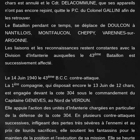
chars est annulé et le Cdt. DELACOMMUNE, que ses appareils
n'ont pas encore rejoint, quitte le P.C. du Colonel GALLINI afin de
les retrouver.
Le Bataillon pendant ce temps, se déplace de DOULCON à
NANTILLOIS, MONTFAUCON, CHEPPY, VARENNES-sur-
ARGONNE.
Les liaisons et les reconnaissances restent constantes avec la
ème
Division d'Infanterie auxquelles le 43
Bataillon est
successivement affecté.
ème
Le 14 Juin 1940 le 43
B.C.C. contre-attaque.
ère
La 1
compagnie, qui disposait encore le 13 Juin de 12 chars,
est engagée devant la cote 304 sous le commandement du
Capitaine GENEVES, au Nord de VERDUN.
Elle appuie l'action des unités d'Infanterie chargées en particulier
de la défense de la cote 304. En plusieurs contre-attaques
successives, infligeant des pertes très sévères à l'ennemi et au
prix de lourds sacrifices, elle soutient les fantassins pour le
maintien de la position et l'exécution de sa mission. Elle se heurte