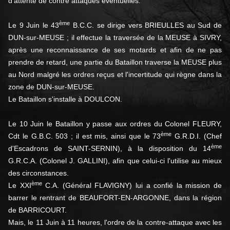
d'attente de contre­ attaques éventuelles.
ème
Le 9 Juin le 43
B.C.C. se dirige vers BRIEULLES au Sud de
DUN-sur-MEUSE ; il effectue la traversée de la MEUSE à SIVRY,
après une reconnais­sance de ses motards et afin de ne pas
prendre de retard, une partie du Bataillon traverse la MEUSE plus
au Nord malgré les or­dres reçus et l'incertitude qui règne dans la
zone de DUN-sur-MEUSE.
Le Bataillon s'installe à DOULCON.
Le 10 Juin le Bataillon y passe aux ordres du Colonel FLEURY,
ème
Cdt le G.B.C. 503 ; il est mis, ainsi que le 73
G.R.D.I. (Chef
ème
d'Escadrons de SAINT-SERNIN), à la disposition du 14
G.R.C.A. (Colonel J. GALLINI), afin que celui-ci l'utilise au mieux
des circonstances.
ème
Le XXI
C.A. (Général FLAVIGNY) lui a confié la mission de
bar­rer le rentrant de BEAUFORT-EN-ARGONNE, dans la région
de BARRICOURT.
Mais, le 11 Juin à 11 heures, l'ordre de la contre-attaque avec les