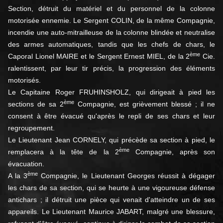
Section, détruit du matériel et du personnel de la colonne
motorisée ennemie. Le Sergent COLIN, de la même Compagnie,
incen­die une auto-mitrailleuse de la colonne blindée et neutralise
des armes automatiques, tandis que les chefs de chars, le
ème
Caporal Lionel MAIRE et le Sergent Ernest MIEL, de la 2
Cie.
ralentis­sent, par leur tir précis, la progression des éléments
motorisés.
Le Capitaine Roger FRUHINSHOLZ, qui dirigeait à pied les
ème
sections de sa 2
Compagnie, est grièvement blessé ; il ne
consent à être évacué qu'après le repli de ses chars et leur
regroupement.
Le Lieutenant Jean CORNELY, qui précède sa section à pied, le
ème
remplacera à la tête de la 2
Compagnie, après son
évacuation.
ème
A la 3
Compagnie, le Lieutenant Georges réussit à dégager
les chars de sa section, qui se heurte à une vigoureuse défense
antichars ; il détruit une pièce qui venait d'atteindre un de ses
appareils. Le Lieutenant Maurice JABART, malgré une bles­sure,