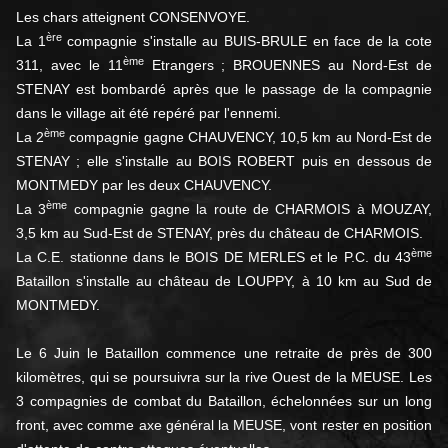
Les chars atteignent CONSENVOYE.
ère
La 1
compagnie s'installe au BUIS-BRULE en face de la cote
ème
311, avec le 11
Etrangers ; BROUENNES au Nord-Est de
STENAY est bombardé après que le passage de la compagnie
dans le village ait été repéré par l'ennemi.
ème
La 2
compagnie gagne CHAUVENCY, 10,5 km au Nord-Est de
STENAY ; elle s'installe au BOIS ROBERT puis en dessous de
MONTMEDY par les deux CHAUVENCY.
ème
La 3
compagnie gagne la route de CHARMOIS à MOUZAY,
3,5 km au Sud-Est de STENAY, près du château de CHARMOIS.
ème
La C.E. stationne dans le BOIS DE MERLES et le P.C. du 43
Bataillon s'installe au château de LOUPPY, à 10 km au Sud de
MONTMEDY.
Le 6 Juin le Bataillon commence une retraite de près de 300
kilomètres, qui se poursuivra sur la rive Ouest de la MEUSE. Les
3 compagnies de combat du Bataillon, échelonnées sur un long
front, avec comme axe général la MEUSE, vont rester en position