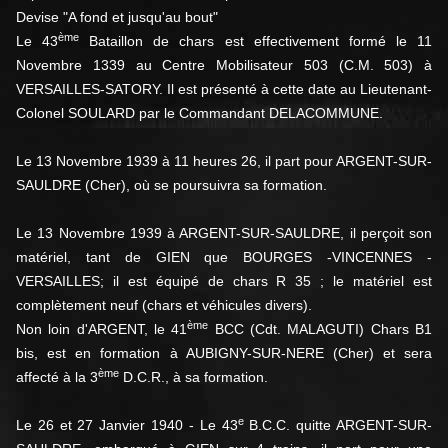
Devise "A fond et jusqu'au bout"
ème
Le 43
Bataillon de chars est effectivement formé le 11
Novembre 1339 au Centre Mobilisateur 503 (C.M. 503) à
VERSAILLES-SATORY. Il est présenté à cette date au Lieutenant-
Colonel SOULARD par le Commandant DELACOMMUNE.
Le 13 Novembre 1939 à 11 heures 26, il part pour ARGENT-SUR-
SAULDRE (Cher), où se poursuivra sa formation.
Le 13 Novembre 1939 à ARGENT-SUR-SAULDRE, il perçoit son
matériel, tant de GIEN que BOURGES -VINCENNES -
VERSAILLES; il est équipé de chars R 35 ; le matériel est
complètement neuf (chars et véhicules divers).
ème
Non loin d'ARGENT, le 41
BCC (Cdt. MALAGUTI) Chars B1
bis, est en formation à AUBIGNY-SUR-NERE (Cher) et sera
ème
affecté à la 3
D.C.R., à sa formation.
e
Le 26 et 27 Janvier 1940 - Le 43
B.C.C. quitte ARGENT-SUR-