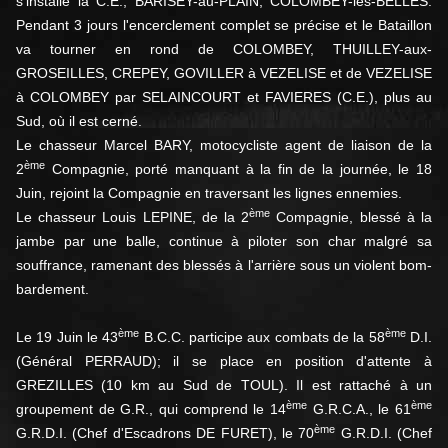
s'installe la C.E., BARISEY-au-PLAIN, COLOMBEY-les-BELLES.
Pendant 3 jours l'encerclement complet se précise et le Bataillon
va tourner en rond de COLOMBEY, THUILLEY-aux-
GROSEILLES, CREPEY, GOVILLER à VEZELISE et de VEZELISE
à COLOMBEY par SELAINCOURT et FAVIERES (C.E.), plus au
Sud, où il est cerné.
Le chasseur Marcel BARY, motocycliste agent de liaison de la
ème
2
Compagnie, porté manquant à la fin de la journée, le 18
Juin, rejoint la Compagnie en traversant les lignes ennemies.
ème
Le chasseur Louis LEPINE, de la 2
Compagnie, blessé à la
jambe par une balle, continue à piloter son char malgré sa
souffrance, ramenant des blessés à l'arrière sous un violent bom­
bardement.
ème
ème
Le 19 Juin le 43
B.C.C. participe aux combats de la 58
D.I.
(Général PERRAUD); il se place en position d'attente à
GREZILLES (10 km au Sud de TOUL). Il est rattaché à un
ème
ème
groupement de G.R., qui comprend le 14
G.R.C.A., le 61
ème
G.R.D.I. (Chef d'Escadrons DE FURET), le 70
G.R.D.I. (Chef