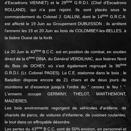
ème
d'Escadrons VIENNET) et le 29
G.R.D.I. (Chef d'Escadrons
ROLLAND), qui n'a pas rejoint. Ils sont placés sous le
ème
commandement du Colonel J. GALLINI, dont le 14
G.R.C.A.
est affecté le 19 Juin au Groupement DUBUISSON ; ils arrêtent
l'ennemi les 19 et 20 Juin au bois de COLOMBEY-les-BELLES, à
la lisière Ouest de la forêt.
ème
Le 20 Juin le 43
B.C.C. est en position de combat, en soutien
ème
direct de la 6
DINA, du Général VERDILHAC, aux lisières Nord
ème
du Bois de OCHEY, où s'est également regroupé la 96
G.R.D.I. (Lt. Colo­nel PAGES). La C.E. stationne dans le bois ; le
Bataillon dispose encore de 21 chars et de deux jours de
munitions et d'essence jusqu'à l'ordre du " cessez le feu ! ".
L'ennemi occupe GERMINY, THE­LOT, MARTHEMONT,
MAIZIERES.
Les bois environnants regorgent de véhicules d'artillerie, de
chariots de parcs, de voitures d'infanterie, de cuisines roulan­tes,
le tout dans un effroyable désordre.
ème
Les pertes du 43
B.C.C. sont de 50% environ, en personnel et