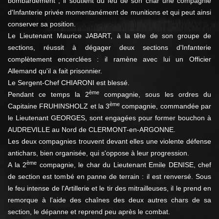
bombardement ; il soutient du feu de son char une compagnie
d'Infanterie privée momentanément de munitions et qui peut ainsi
conserver sa position.
Le Lieutenant Maurice JABART, à la tête de son groupe de
sections, réussit à dégager deux sections d'Infanterie
complètement encerclées : il ramène avec lui un Officier
Allemand qu'il a fait prisonnier.
Le Sergent-Chef CHIARONI est blessé.
ème
Pendant ce temps la 2
compagnie, sous les ordres du
ème
Capitaine FRUHINSHOLZ et la 3
compagnie, commandée par
le Lieutenant GEORGES, sont engagées pour former bouchon à
AUDREVILLE au Nord de CLERMONT-en-ARGONNE.
Les deux compagnies trouvent devant elles une violente défense
antichars, bien organisée, qui s'oppose à leur progression.
ème
A la 2
compagnie, le char du Lieutenant Emile DENISE, chef
de section est tombé en panne de terrain : il est renversé. Sous
le feu intense de l'Artillerie et le tir des mitrailleuses, il le prend en
remorque à l'aide des chaînes des deux autres chars de sa
section, le dépanne et reprend peu après le combat.