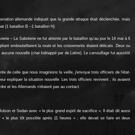
'aviation allemande indiquait que la grande attaque était déclenchée, mais
 (1 bataillon B --1 bataillon H).
rie – La Saboterie ne fut atteinte par le bataillon qu’au jour le 14 mai à 6
pliant embouteillaient la route et les croisements étaient délicats. Deux ou
t aucune nouvelle (char kidnappé par de Lattre). Le camouflage fut aussitôt
e de celle que nous imaginions la veille, j'envoyai trois officiers de l'état-
liquer la situation nouvelle. Les trois officiers revinrent ; ils avaient
rdre et les Allemands n'étaient pas au contact.
lson et Sedan avec « le plus grand esprit de sacrifice ». Il était dit aussi
 « le plus tôt possible après 11 heures » ; elle devait se faire en deux