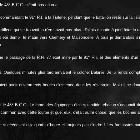
e
 le 45
B.C.C. n’était pas en vue.
e
l commandant le 91
R.I. à la Tuilerie, pendant que le bataillon reste sur la lis
illerie qui se trouvait la n'en savait pas plus. J'allais ensuite à pied faire la 
it été démoli le matin vers Chemery et Maisoncelle. À tous je demandais s'il
n.
e
que le passage de la R.N. 77 était miné par le 91
R.I. et des éléments d'un 
re. Quelques minutes plus tard arrivaient le colonel Balanie. Je lui rends com
evaient avoir environ trois heures d'essence dans les réservoirs. Mais il ne donn
e
t le 45
B.C.C.. Le moral des équipages était splendide, chacun s'occupait de 
e commun avec cette tourbe et que, eux, c'était autre chose, que les boches all
succédaient aux quarts d'heure et toujours pas d'ordre ! Les fantassins parai