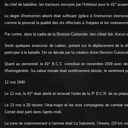
e
du chef de bataillon, les tracteurs envoyés par l'Intérieur pour le 41
avaien
Le degré d'instruction atteint était suffisant (grâce à l'instruction intens
comme le prouvait la qualité des tirs effectués à Suippes et les manoeuvre
Par contre, dans le cadre de la Division Cuirassée, rien n'était fait. Aucun e
Seuls quelques exercices de cadres, portant sur le déplacement de la di
participer à la bataille. On ne décide par la création d'une Division Cuirassé
e
Quant au personnel, le 41
B.C.C. constitué en novembre 1939 avec des rac
d'homogénéité. Sa valeur morale était extrêmement élevée, le sentiment patr
12 mai 1940
e
e
Le 12 mai, le 41
était alerté et recevait l'ordre de la 3
D.C.R. de se prépar
Le 13 mai à 20 heures l’état-major et les trois compagnies de combat se
Cornet était parti dans l'après-midi.
La zone de stationnement à l'arrivée était La Saboterie, l’Anerie, (33 km no