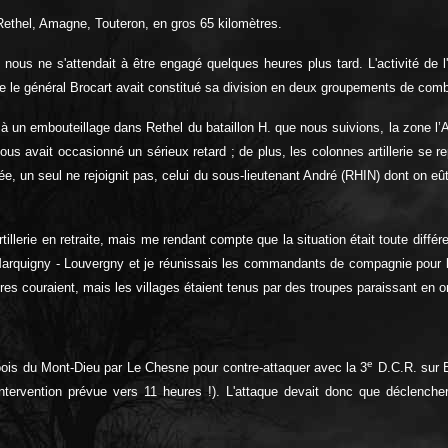
, Rethel, Amagne, Touteron, en gros 65 kilomètres.
 nous ne s'attendait à être engagé quelques heures plus tard. L'activité de l
 le général Brocart avait constitué sa division en deux groupements de combat
à un embouteillage dans Rethel du bataillon H. que nous suivions, la zone l’Ane
s avait occasionné un sérieux retard ; de plus, les colonnes artillerie se re
ée, un seul ne rejoignit pas, celui du sous-lieutenant André (RHIN) dont on eû
llerie en retraite, mais me rendant compte que la situation était toute différent
igny - Louvergny et je réunissais les commandants de compagnie pour leur exp
es couraient, mais les villages étaient tenus par des troupes paraissant en o
e
 bois du Mont-Dieu par Le Chesne pour contre-attaquer avec la 3
D.C.R. sur Bu
tervention prévue vers 11 heures !). L'attaque devait donc que déclencher