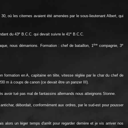
. 30, où les citernes avaient été amenées par le sous-lieutenant Albert, qui
e
e
andant du 43
B.C.C. qui devait suivre le 41
B.C.C.
ère
e
ttaque, nous démarrions. Formation : chef de bataillon, 1
compagnie, 3
n formation en A, capitaine en tête, vitesse réglée par le char du chef de
à 200 m à coups de canon (ce devait être un panzer III).
près avoir tué pas mal de fantassins allemands nous atteignons Stonne.
t antichar, débordait, conformément aux ordres, par le sud-est pour pousser
 alors un léger temps d'arrêt pour regarder derrière et je vis arriver nos