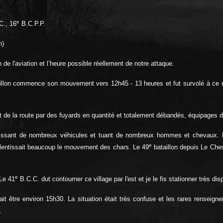
e
C., 16
B.C.P.P.
n)
on de l'aviation et l’heure possible réellement de notre attaque.
ataillon commence son mouvement vers 12h45 - 13 heures et fut survolé à ce
de la route par des fuyards en quantité et totalement débandés, équipages d'a
lissant de nombreux véhicules et tuant de nombreux hommes et chevaux. En
e
alentissait beaucoup le mouvement des chars. Le 49
bataillon depuis Le Ches
e
 Le 41
B.C.C. dut contourner ce village par l'est et je le fis stationner très 
it être environ 15h30. La situation était très confuse et les rares renseignem
.