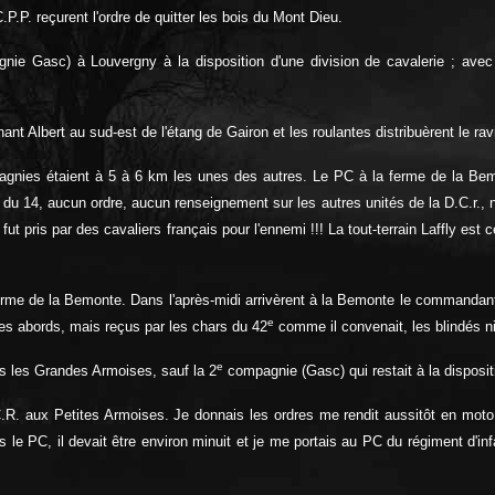
P.P. reçurent l'ordre de quitter les bois du Mont Dieu.
gnie Gasc) à Louvergny à la disposition d'une division de cavalerie ; avec
enant Albert au sud-est de l'étang de Gairon et les roulantes distribuèrent le rav
pagnies étaient à 5 à 6 km les unes des autres. Le PC à la ferme de la Bemo
u 14, aucun ordre, aucun renseignement sur les autres unités de la D.C.r., n
fut pris par des cavaliers français pour l'ennemi !!! La tout-terrain Laffly es
erme de la Bemonte. Dans l'après-midi arrivèrent à la Bemonte le commandan
e
es abords, mais reçus par les chars du 42
comme il convenait, les blindés ni
e
rs les Grandes Armoises, sauf la 2
compagnie (Gasc) qui restait à la disposit
R. aux Petites Armoises. Je donnais les ordres me rendit aussitôt en moto au
is le PC, il devait être environ minuit et je me portais au PC du régiment d'i