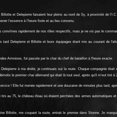
lotte et Delepierre faisaient leur pleins au nord de Sy, à proximité de l’I.C
ener l’essence à l’heure fixée et au lieu convenu.
nous convîmes rapidement de nos rôles respectifs, mais je ne vis pas le comm
s tard Delepierre et Billotte et leurs équipages étant mis au courant de l'a
ndes Armoises, fut passée par le char du chef de bataillon à l'heure exacte.
elepierre à ma droite, je continuais sur la route. Chaque compagnie était e
démolis le premier char allemand qui était là tout seul, après qu'il m’eut tiré 
'exercice ! Elle fut menée rapidement et une douzaine de minutes plus tard, a
 de tirs au 75, le château d'eau où étaient perchées des armes automatiques e
ne Billotte, me coupant la route, entrait le premier dans Stonne. Je marquais