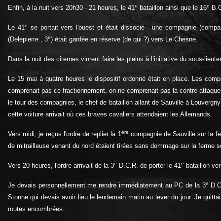
e
e
Enfin, à la nuit vers 20h30 - 21 heures, le 41
bataillon ainsi que le 16
B.C.
e
Le 41
se portait vers l'ouest et était dissocié - une compagnie (compa
e
(Delepierre , 3
) était gardée en réserve (de qui ?) vers Le Chesne.
Dans la nuit des citernes vinrent faire les pleins à l’initiative du sous-lieut
Le 15 mai à quatre heures le dispositif ordonné était en place. Les com
comprenait pas ce fractionnement, on ne comprenait pas la contre-attaque d
le tour des compagnies, le chef de bataillon allant de Sauville à Louvergny 
cette voiture arrivait où ces braves cavaliers attendaient les Allemands.
ère
Vers midi, je reçus l'ordre de replier la 1
compagnie de Sauville sur la f
de mitrailleuse venant du nord étaient tirées sans dommage sur la ferme s
e
e
Vers 20 heures, l'ordre arrivait de la 3
D.C.R. de porter le 41
bataillon ve
e
Je devais personnellement me rendre immédiatement au PC de la 3
D.C.
Stonne qui devais avoir lieu le lendemain matin au lever du jour. Je quitta
routes encombrées.