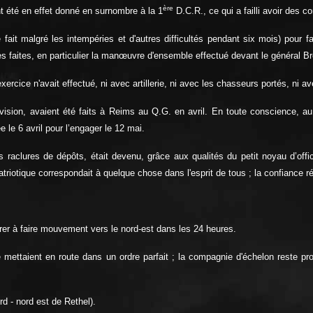
ère
t été en effet donné en surnombre à la 1
D.C.R., ce qui a failli avoir des c
ive fait malgré les intempéries et d'autres difficultés pendant six mois) pour f
s faites, en particulier la manœuvre d'ensemble effectué devant le général B
xercice n'avait effectué, ni avec artillerie, ni avec les chasseurs portés, ni av
vision, avaient été faits à Reims au Q.G. en avril. En toute conscience, a
e le 6 avril pour l’engager le 12 mai.
lures de dépôts, était devenu, grâce aux qualités du petit noyau d’officier
iotique correspondait à quelque chose dans l'esprit de tous ; la confiance réci
er à faire mouvement vers le nord-est dans les 24 heures.
 mettaient en route dans un ordre parfait ; la compagnie d'échelon reste pr
rd - nord est de Rethel).