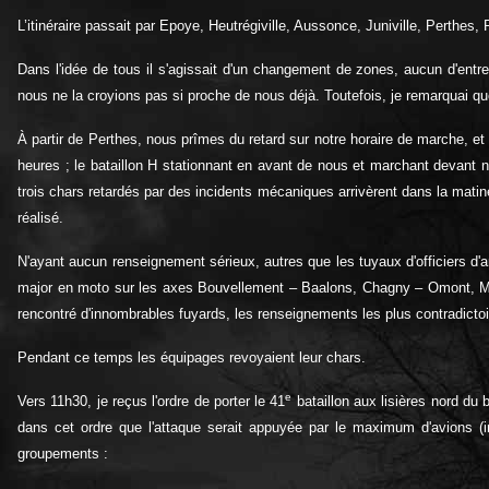
L’itinéraire passait par Epoye, Heutrégiville, Aussonce, Juniville, Perthes
Dans l'idée de tous il s'agissait d'un changement de zones, aucun d'entre
nous ne la croyions pas si proche de nous déjà. Toutefois, je remarquai que
À partir de Perthes, nous prîmes du retard sur notre horaire de marche, et 
heures ; le bataillon H stationnant en avant de nous et marchant devant nou
trois chars retardés par des incidents mécaniques arrivèrent dans la matin
réalisé.
N'ayant aucun renseignement sérieux, autres que les tuyaux d'officiers d'arti
major en moto sur les axes Bouvellement – Baalons, Chagny – Omont, Marqu
rencontré d'innombrables fuyards, les renseignements les plus contradictoir
Pendant ce temps les équipages revoyaient leur chars.
e
Vers 11h30, je reçus l'ordre de porter le 41
bataillon aux lisières nord du
dans cet ordre que l'attaque serait appuyée par le maximum d'avions (in
groupements :