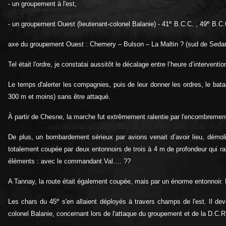
- un groupement à l'est,
e
e
- un groupement Ouest (lieutenant-colonel Balanie) - 41
B.C.C. , 49
B.C.
axe du groupement Ouest : Chemery – Bulson – La Maltin ? (sud de Seda
Tel était l'ordre, je constatai aussitôt le décalage entre l’heure d’interventi
Le temps d'alerter les compagnies, puis de leur donner les ordres, le b
300 m et moins) sans être attaqué.
À partir de Chesne, la marche fut extrêmement ralentie par l'encombrement 
De plus, un bombardement sérieux par avions venait d’avoir lieu, démo
totalement coupée par deux entonnoirs de trois à 4 m de profondeur qui r
éléments : avec le commandant Val…. ??
A Tannay, la route était également coupée, mais par un énorme entonnoir.
e
Les chars du 45
s'en allaient déployés à travers champs de l'est. Il deva
colonel Balanie, concernant lors de l'attaque du groupement et de la D.C.R