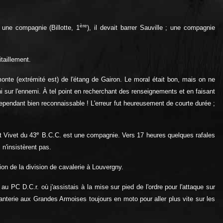
ère
 une compagnie (Billotte, 1
), il devait barrer Sauville ; une compagnie
itaillement.
nte (extrémité est) de l'étang de Gairon. Le moral était bon, mais on ne
i sur l'ennemi. À tel point en recherchant des renseignements et en faisant
t cependant bien reconnaissable ! L'erreur fut heureusement de courte durée ;
e
t Vivet du 43
B.C.C. est une compagnie. Vers 17 heures quelques rafales
 n'insistèrent pas.
ion de la division de cavalerie à Louvergny.
 PC D.C.r. où j'assistais à la mise sur pied de l'ordre pour l'attaque sur
nfanterie aux Grandes Armoises toujours en moto pour aller plus vite sur les