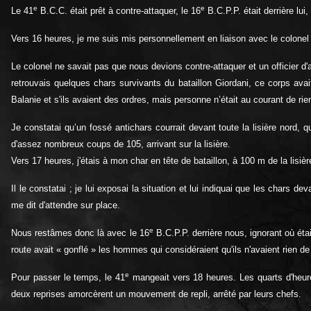
e
e
Le 41
B.C.C. était prêt à contre-attaquer, le 16
B.C.P.P. était derrière lui,
Vers 16 heures, je me suis mis personnellement en liaison avec le colone
Le colonel ne savait pas que nous devions contre-attaquer et un officier d'art
retrouvais quelques chars survivants du bataillon Giordani, ce corps ava
Balanie et s'ils avaient des ordres, mais personne n’était au courant de rie
Je constatai qu’un fossé antichars courrait devant toute la lisière nord, 
d'assez nombreux coups de 105, arrivant sur la lisière.
Vers 17 heures, j'étais à mon char en tête de bataillon, à 100 m de la lisiè
Il le constatai ; je lui exposai la situation et lui indiquai que les chars d
me dit d'attendre sur place.
e
Nous restâmes donc là avec le 16
B.C.P.P. derrière nous, ignorant où étai
route avait « gonflé » les hommes qui considéraient qu'ils n'avaient rien d
e
Pour passer le temps, le 41
mangeait vers 18 heures. Les quarts d'heure 
deux reprises amorcèrent un mouvement de repli, arrêté par leurs chefs.