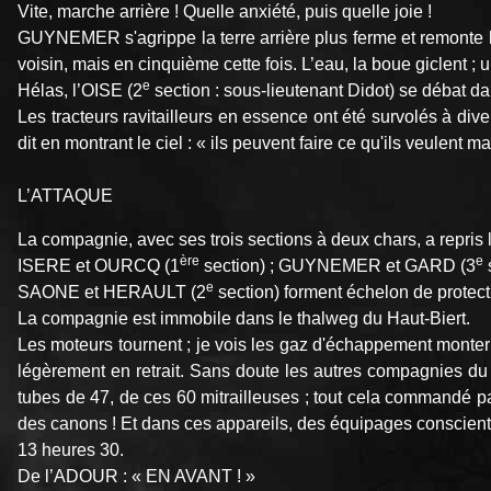
Vite, marche arrière ! Quelle anxiété, puis quelle joie !
GUYNEMER s'agrippe la terre arrière plus ferme et remonte 
voisin, mais en cinquième cette fois. L’eau, la boue giclent ; 
e
Hélas, l’OISE (2
section : sous-lieutenant Didot) se débat dans
Les tracteurs ravitailleurs en essence ont été survolés à di
dit en montrant le ciel : « ils peuvent faire ce qu'ils veulent 
L’ATTAQUE
La compagnie, avec ses trois sections à deux chars, a repris l
ère
e
ISERE et OURCQ (1
section) ; GUYNEMER et GARD (3
e
SAONE et HERAULT (2
section) forment échelon de protect
La compagnie est immobile dans le thalweg du Haut-Biert.
Les moteurs tournent ; je vois les gaz d'échappement monter
légèrement en retrait. Sans doute les autres compagnies du b
tubes de 47, de ces 60 mitrailleuses ; tout cela commandé p
des canons ! Et dans ces appareils, des équipages conscients
13 heures 30.
De l’ADOUR : « EN AVANT ! »