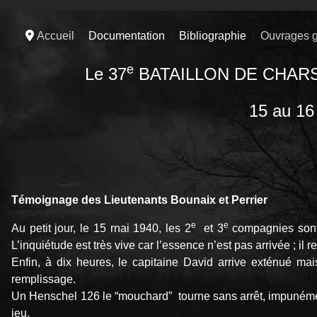
Accueil
Documentation
Bibliographie
Ouvrages g
e
Le 37
BATAILLON DE CHARS 
15 au 16 mai 
Témoignage des Lieutenants Bounaix et Perrier
e
e
Au petit jour, le 15 rnai 1940, les 2
et 3
compagnies sont d
L’inquiétude est très vive car l’essence n’est pas arrivée ; il
Enfin, à dix heures, le capitaine David arrive exté­nué mai
remplissage.
Un Henschel 126 le “mouchard” tourne sans arrêt, impunément
jeu.