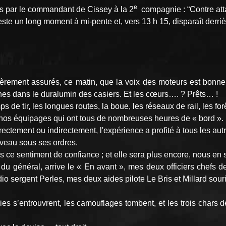
e
mis par le commandant de Cissey à la 2
compagnie : “Contre ­atta
este un long moment à mi-pente et, vers 13 h 15, disparaît derrièr
èrement assurés, ce matin, que la voix des moteurs est bonne. 
aunes dans le duralumin des casiers. Et les cœurs…. ? Prêts… !
de tir, les longues routes, la boue, les réseaux de rail, les fo
ns nos équipages qui ont tous de nombreuses heures de « bord ».
ectement ou indirectement, l'expérience a profité à tous les autr
ouveau sous ses ordres.
s ce sentiment de confiance ; et elle sera plus encore, nous e
r du général, arrive le « En avant », mes deux officiers chefs 
sergent Perles, mes deux aides pilote Le Bris et Millard souri
 s’entrouvrent, les camouflages tombent, et les trois chars des