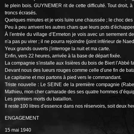
le plein bois. GUYNEMER rit de cette difficulté. Tout droit, à
troncs écrasés.
Quelques minutes et je vois luire une chaussée ; le choc des p
Peu à peu arrivent les autres chars que leurs pots d'échappe
À l'entrée du village d’Ermeton je vois avec un serrement de
n'a pas pu virer ; il ne pourra rejoindre (joint inférieur de Nae
Yeux grands ouverts j'interroge la nuit et ma carte.
Enfin, vers 22 heures, arrivée à la base de départ fixée.
La compagnie s'installe aux lisières du bois de Biert l’Abbé f
Devant nous des lueurs rouges comme celle d'une fin de batai
Le capitaine et moi partons à pied vers le commandant.
Triste nouvelle : Le SEINE de la première compagnie (Raberi
Mathieu, mon cher camarade des ses quatre hommes d’équi
Les premiers morts du bataillon.
Il reste 100 litres d'essence dans nos réservoirs, soit deux h
ENGAGEMENT
15 mai 1940