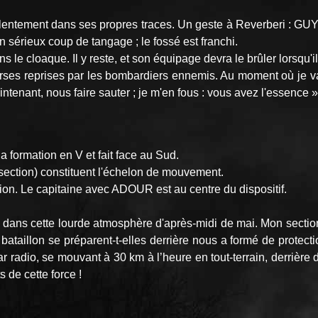
lentement dans ses propres traces. Un geste à Reverberi : GU
un sérieux coup de tangage ; le fossé est franchi.
 le cloaque. Il y reste, et son équipage devra le brûler lorsqu'il 
verses reprises par les bombardiers ennemis. Au moment où je v
maintenant, nous faire sauter ; je m'en fous : vous avez l'essence »
a formation en V et fait face au Sud.
section) constituent l'échelon de mouvement.
ion. Le capitaine avec ADOUR est au centre du dispositif.
 dans cette lourde atmosphère d'après-midi de mai. Mon section
ataillon se préparent-t-elles derrière nous a formé de protecti
ar radio, se mouvant à 30 km à l’heure en tout-terrain, derrièr
 de cette force !