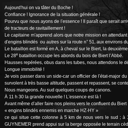
Aujourd'hui on va tâter du Boche !
Confiance ! Ignorance de la situation générale !
Pourvu que nous ayons de l'essence ! Il paraît que serait arr
de tracteurs de ravitaillement !
Le capitaine m'apprend alors que notre mission en attendant l
d'engins blindés ou autres sur la route n° 51, aux environs du
Le bataillon est formé en A, à cheval sur le Biert, la deuxièm
e
Le 28
bataillon occupe les abords du bois de Biert l’Abbé.
Hausses repérées, obus dans les tubes, nous attendons le d
Longue immobilité !
Je vois passer dans un side-car un officier de l'état-major d
survolent à très basse altitude, passent et repassent, se cont
Nous mangeons. Au sud quelques coups de canons.
À 11 h 30 la grande nouvelle ! L'essence est là !
Avant même d'aller faire nos pleins vers le confluent du Biert
« engins blindés ennemis en marche HZ-HY »
ce qui situe cette colonne à 5 km de nous vers le sud ; à 
GUYNEMER prend appui sur la berge opposée le terrain cède. 