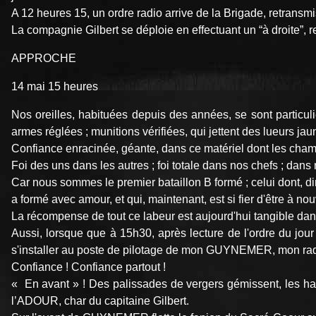
A 12 heures 15, un ordre radio arrive de la Brigade, retrans
La compagnie Gilbert se déploie en effectuant un “à droite”, r
APPROCHE
14 mai 15 heures
Nos oreilles, habituées depuis des années, se sont particuli
armes réglées ; munitions vérifiées, qui jettent des lueurs j
Confiance enracinée, géante, dans ce matériel dont les champs 
Foi des uns dans les autres ; foi totale dans nos chefs ; da
Car nous sommes le premier bataillon B formé ; celui dont, dir
a formé avec amour, et qui, maintenant, est si fier d'être à n
La récompense de tout ce labeur est aujourd'hui tangible dan
Aussi, lorsque que à 15h30, après lecture de l'ordre du jou
s'installer au poste de pilotage de mon GUYNEMER, mon radio 
Confiance ! Confiance partout !
« En avant » ! Des palissades de vergers gémissent, les haies
l’ADOUR, char du capitaine Gilbert.