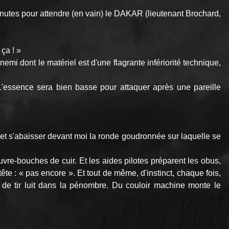
nutes pour attendre (en vain) le DAKAR (lieutenant Brochard,
ça ! »
emi dont le matériel est d'une flagrante infériorité technique,
'essence sera bien basse pour attaquer après une pareille
r et s'abaisser devant moi la ronde goudronnée sur laquelle se
uvre-bouches de cuir. Et les aides pilotes préparent les obus,
ête : « pas encore ». Et tout de même, d'instinct, chaque fois,
e de tir luit dans la pénombre. Du couloir machine monte le