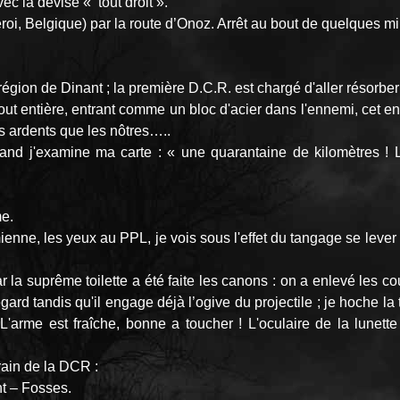
c la devise « tout droit ».
i, Belgique) par la route d’Onoz. Arrêt au bout de quelques mi
région de Dinant ; la première D.C.R. est chargé d'aller résorber 
ut entière, entrant comme un bloc d'acier dans l'ennemi, cet enn
s ardents que les nôtres…..
nd j'examine ma carte : « une quarantaine de kilomètres ! L
me.
mienne, les yeux au PPL, je vois sous l'effet du tangage se leve
r la suprême toilette a été faite les canons : on a enlevé les co
ard tandis qu'il engage déjà l’ogive du projectile ; je hoche la t
'arme est fraîche, bonne a toucher ! L'oculaire de la lunett
Train de la DCR :
t – Fosses.