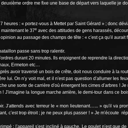
 deuxième ordre me fixe une base de départ vers laquelle je dois
7 heures : « portez-vous à Mettet par Saint Gérard » ; donc dévi
e
t maintenant le 37
avec des attitudes de gens harassés, décou
pinion au passage des champs de tête : « c'est ça qu'il aurait fal
taillon passe sans trop ralentir.
d'ordres durant 20 minutes. Ils enjoignent de reprendre la directi
Furnaux, Ermeton etc…
ès avoir traversé un bois de crête, doit nous conduire à la rou
ui. On n'y voit mal, et il n'est pas question d'allumer les feux
che une sorte de carrière d'où émergent les cimes d'arbres ! Je ne
 J'imagine la longue marche arrière, le demi-tour dans ce bois 
poir. J'attends avec terreur le « mon lieutenant…... » qu'il va
ant, c'est trop étroit ; je ne peux plus passer ! » Je m'écoute 
rimpé ; l'appareil s'est incliné à gauche. Le goulet n'est que de