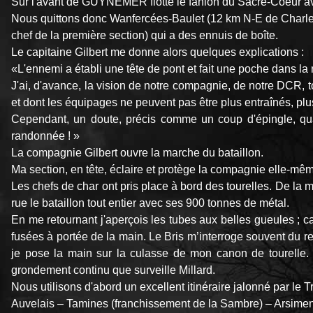
Sur l'avant de GUYNEMER flotte le fanion du Sacré-Coeur ave
Nous quittons donc Wanfercées-Baulet (12 km N-E de Charlero
chef de la première section) qui a des ennuis de boîte.
Le capitaine Gilbert me donne alors quelques explications :
«L'ennemi a établi une tête de pont et fait une poche dans la 
J'ai, d'avance, la vision de notre compagnie, de notre DCR, to
et dont les équipages ne peuvent pas être plus entraînés, plu
Cependant, un doute, précis comme un coup d'épingle, qua
randonnée ! »
La compagnie Gilbert ouvre la marche du bataillon.
Ma section, en tête, éclaire et protège la compagnie elle-mê
Les chefs de char ont pris place à bord des tourelles. De la 
rue le bataillon tout entier avec ses 900 tonnes de métal.
En me retournant j'aperçois les tubes aux belles gueules ; ca
fusées à portée de la main. Le Bris m’interroge souvent du reg
je pose la main sur la culasse de mon canon de tourelle. L
grondement continu que surveille Millard.
Nous utilisons d'abord un excellent itinéraire jalonné par le 
Auvelais – Tamines (franchissement de la Sambre) – Arsimen