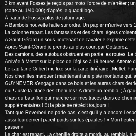
3 km avant Fosses je reçois par moto l'ordre de m'arrêter ; un
(carte au 1/40 000) d'après le quadrillage.
À partir de Fosses plus de jalonnage.
A Bambois nouvelle halte sur ordre. Un papier m'arrive vers 1
La colonne repart. Les fantassins et des chars légers croisen
A Saint-Gérard un sous-lieutenant de cavalerie exprime cette o
Après Saint-Gérard je prends au plus court par Cottaprez.
Des camions, des autobus obstruent en partie les routes. Le ba
Arrivée à Mettet sur la place de l'église à 19 heures. Attente 
Le capitaine Gilbert me fixe sur la carte itinéraire : Mettet, 
Nos chenilles marquent maintenant une piste montante qui, apr
GUYNEMER s'engage dans ce bois et les autres chars derrière l
oui ! Juste la place des chenilles ! À droite un remblai ; à gau
chars du bataillon qui marche sur mes traces dans ce chemin !
supplémentaires ! Et la piste se rétrécit toujours !
Tant que Reverberi ne parle pas, c'est qu'il y a encore l'es
aussi lourdement pareil poids sur les épaules ! « Mon lieuten
passer ».
Le char est reparti. La chenille droite a mordu au remblai, a g