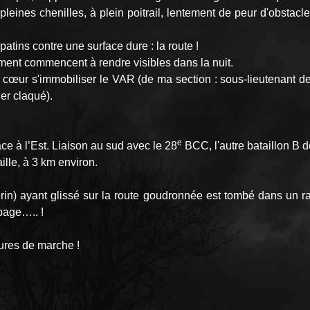
 pleines chenilles, à plein poitrail, lentement de peur d'obstacle
atins contre une surface dure : la route !
ment commencent à rendre visibles dans la nuit.
 cœur s'immobiliser le VAR (de ma section : sous-lieutenant de L
der claqué).
e
ace à l’Est. Liaison au sud avec le 28
BCC, l'autre bataillon B d
lle, à 3 km environ.
n) ayant glissé sur la route goudronnée est tombé dans un ravi
page….. !
eures de marche !