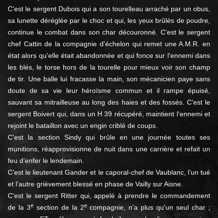
C'est le sergent Dubois qui a son tourelleau arraché par un obus,
sa lunette déréglée par le choc et qui, les yeux brûlés de poudre,
continue le combat dans son char découronné. C'est le sergent
chef Cattin de la compagnie d'échelon qui remet une A.M.R. en
état alors qu'elle était abandonnée et qui fonce sur l'ennemi dans
les blés, le torse hors de la tourelle pour mieux voir son champ
de tir. Une balle lui fracasse la main, son mécanicien paye sans
doute de sa vie leur héroïsme commun et il rampe épuisé,
sauvant sa mitrailleuse au long des haies et des fossés. C'est le
sergent Boivert qui, dans un H 39 récupéré, maintient l'ennemi et
rejoint le bataillon avec un engin criblé de coups.
C'est la section Sindy qui brûle en une journée toutes ses
munitions, réapprovisionne de nuit dans une carrière et refait un
feu d’enfer le lendemain.
C'est le lieutenant Gander et le caporal-chef de Vaublanc, l’un tué
et l’autre grièvement blessé en phase de Vailly sur Aisne.
C'est le sergent Ritter qui, appelé à prendre le commandement
e
e
de la 3
section de la 2
compagnie, n'a plus qu'un seul char ;