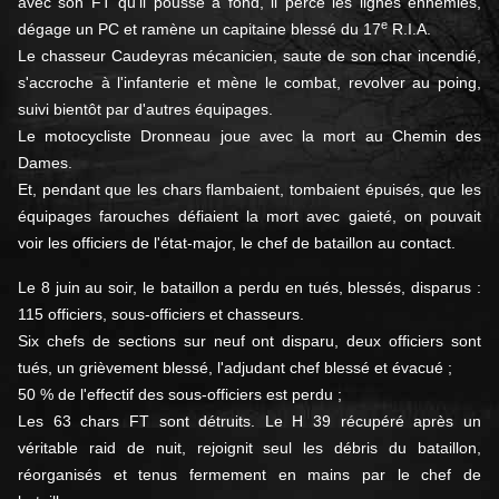
avec son FT qu’il pousse à fond, il perce les lignes ennemies,
e
dégage un PC et ramène un capitaine blessé du 17
R.I.A.
Le chasseur Caudeyras mécanicien, saute de son char incendié,
s'accroche à l'infanterie et mène le combat, revolver au poing,
suivi bientôt par d'autres équipages.
Le motocycliste Dronneau joue avec la mort au Chemin des
Dames.
Et, pendant que les chars flambaient, tombaient épuisés, que les
équipages farouches défiaient la mort avec gaieté, on pouvait
voir les officiers de l'état-major, le chef de bataillon au contact.
Le 8 juin au soir, le bataillon a perdu en tués, blessés, disparus :
115 officiers, sous-officiers et chasseurs.
Six chefs de sections sur neuf ont disparu, deux officiers sont
tués, un grièvement blessé, l'adjudant chef blessé et évacué ;
50 % de l'effectif des sous-officiers est perdu ;
Les 63 chars FT sont détruits. Le H 39 récupéré après un
véritable raid de nuit, rejoignit seul les débris du bataillon,
réorganisés et tenus fermement en mains par le chef de