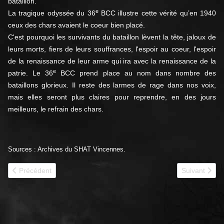
bataillon.
e
La tragique odyssée du 36
BCC illustre cette vérité qu’en 1940
ceux des chars avaient le coeur bien placé.
C'est pourquoi les survivants du bataillon lèvent la tête, jaloux de
leurs morts, fiers de leurs souffrances, l'espoir au coeur, l'espoir
de la renaissance de leur arme qui ira avec la renaissance de la
e
patrie. Le 36
BCC prend place au nom dans nombre des
bataillons glorieux. Il reste des larmes de rage dans nos voix,
mais elles seront plus claires pour reprendre, en des jours
meilleurs, le refrain des chars.
Sources : Archives du SHAT Vincennes.
Article précédent : 1940 - 36e BCC 2e Compagnie
Article suiva
Précédent
Suivant