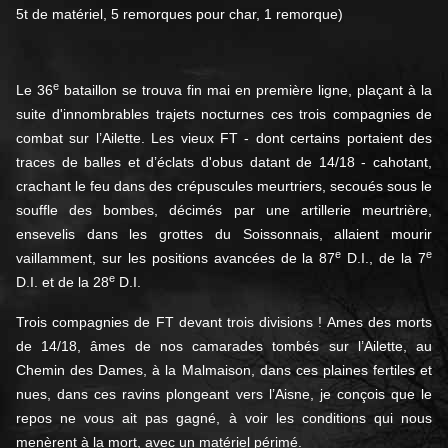
5t de matériel, 5 remorques pour char, 1 remorque)
e
Le 36
bataillon se trouva fin mai en première ligne, plaçant à la
suite d'innombrables trajets nocturnes ces trois compagnies de
combat sur l’Ailette. Les vieux FT - dont certains portaient des
traces de balles et d’éclats d'obus datant de 14/18 - cahotant,
crachant le feu dans des crépuscules meurtriers, secoués sous le
souffle des bombes, décimés par une artillerie meurtrière,
ensevelis dans les grottes du Soissonnais, allaient mourir
e
e
vaillamment, sur les positions avancées de la 87
D.I., de la 7
e
D.I. et de la 28
D.I.
Trois compagnies de FT devant trois divisions ! Ames des morts
de 14/18, âmes de nos camarades tombés sur l’Ailette, au
Chemin des Dames, à la Malmaison, dans ces plaines fertiles et
nues, dans ces ravins plongeant vers l’Aisne, je conçois que le
repos ne vous ait pas gagné, à voir les conditions qui nous
menèrent à la mort, avec un matériel périmé.