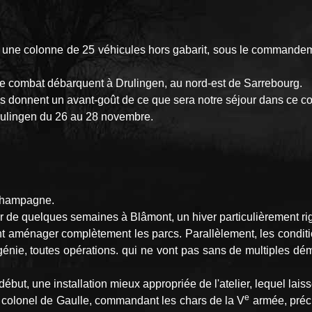
; une colonne de 25 véhicules hors gabarit, sous le commandem
 de combat débarquent à Drulingen, au nord-est de Sarrebourg.
ges donnent un avant-goût de ce que sera notre séjour dans ce co
rulingen du 26 au 28 novembre.
 Champagne.
r de quelques semaines à Blâmont, un hiver particulièrement rig
ement aménager complètement les parcs. Parallèlement, les condit
 génie, toutes opérations. qui ne vont pas sans de multiples d
but, une installation mieux appropriée de l'atelier, lequel laiss
e
e colonel de Gaulle, commandant les chars de la V
armée, préci