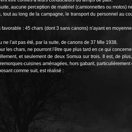
a suite, aucune perception de matériel (camionnettes ou motos) ne 
es, tout au long de la campagne, le transport du personnel au co
plus favorable : 45 chars (dont 3 sans canons) n'ayant en moyen
ou ne l'ait pas été, par la suite, de canons de 37 Mle 1938.
r les chars, ne pourront l'être que plus tard en ce qui concerne 
itaillement, et seulement de deux Somua sur trois. Il est, de p
 remorques-cuisines aménagées, hors gabarit, particulièrement e
osant comme suit, est réalisé :