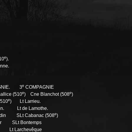
.
e
10
).
onne.
e
GNIE. 3
COMPAGNIE
e
e
llice (510
) Cne Blanchot (508
)
e
510
) Lt Larrieu.
. Lt de Lamothe.
e
rdin SLt Cabanac (508
)
r SLt Bontemps
Lt Larchevêque