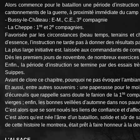
Alors commence pour le bataillon une période d'instruction
cantonnements de la guerre, à proximité immédiate du camp 
e
- Bussy-le-Château : E-M., C.E., 3
compagnie
re
e
- La Cheppe : 1
et 2
compagnies.
Favorisée par les circonstances (beau temps, terrains et ch
d'essence, l'instruction ne tarde pas à donner des résultats 
La plus large initiative est. laissée aux commandants de com
Dès les premiers jours de novembre, de nombreux exercices 
Enfin., la période d'instruction se termine par des essais t
Suippes.
Avant de clore ce chapitre, pourquoi ne pas évoquer l'ambian
Et aussi, entre autres souvenirs : une paperasse pour le mo
re
d'écureuils que rappelle sans doute le fanion de la 1
compag
vierges ; enfin, les bonnes veillées d'automne dans nos pau
C'est alors que se sont noués les liens de confiance et d'affec
C'est alors qu'est née l'âme d'un bataillon, solide et sûr de 
de cette histoire le montrera, était prêt à faire honneur à la d
L'ALSACE.