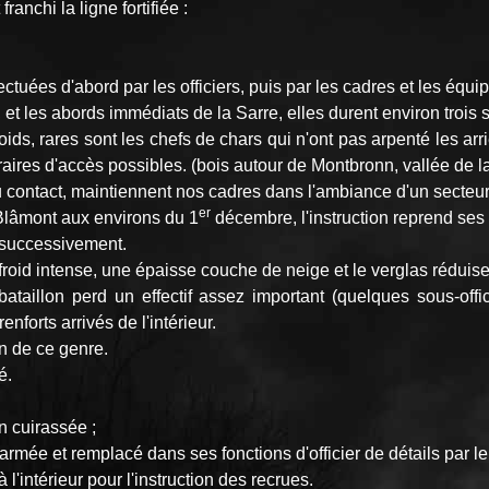
anchi la ligne fortifiée :
uées d'abord par les officiers, puis par les cadres et les équi
 et les abords immédiats de la Sarre, elles durent environ trois
ds, rares sont les chefs de chars qui n'ont pas arpenté les ar
raires d'accès possibles. (bois autour de Montbronn, vallée de 
contact, maintiennent nos cadres dans l'ambiance d'un secteur 
er
lâmont aux environs du 1
décembre, l'instruction reprend ses 
 successivement.
 froid intense, une épaisse couche de neige et le verglas réduise
e bataillon perd un effectif assez important (quelques sous-of
nforts arrivés de l'intérieur.
on de ce genre.
é.
n cuirassée ;
armée et remplacé dans ses fonctions d'officier de détails par l
'intérieur pour l'instruction des recrues.