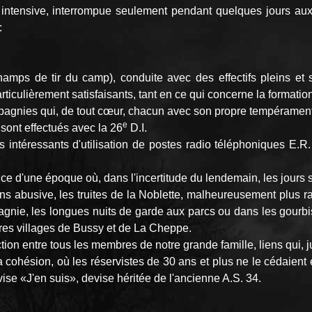
 intensive, interrompue seulement pendant quelques jours aux e
:
amps de tir du camp), conduite avec des effectifs pleins et sta
particulièrement satisfaisants, tant en ce qui concerne la format
pagnies qui, de tout cœur, chacun avec son propre tempérament,
e
sont effectués avec la 26
D.I.
rès intéressants d'utilisation de postes radio téléphoniques E.
ce d'une époque où, dans l'incertitude du lendemain, les jours 
ins abusive, les truites de la Noblette, malheureusement plus r
nie, les longues nuits de garde aux parcs ou dans les gourbis
vres villages de Bussy et de La Cheppe.
tion entre tous les membres de notre grande famille, liens qui, j
sa cohésion, où les réservistes de 30 ans et plus ne le cédaient 
evise «J'en suis», devise héritée de l'ancienne A.S. 34.