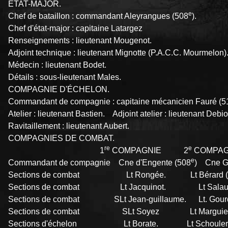
ETAT-MAJOR.
e
Chef de bataillon : commandant Aleyrangues (508
).
Chef d'état-major : capitaine Latargez
Renseignements : lieutenant Mougenot.
Adjoint technique : lieutenant Mignotte (P.A.C.C. Mourmelon)
Médecin : lieutenant Bodet.
Détails : sous-lieutenant Males.
COMPAGNIE D'ÉCHELON.
Commandant de compagnie : capitaine mécanicien Fauré (5
Atelier : lieutenant Bastien. Adjoint atelier : lieutenant Debi
Ravitaillement : lieutenant Aubert.
COMPAGNIES DE COMBAT.
re
e
1
COMPAGNIE 2
COMPA
e
Commandant de compagnie Cne d'Engente (508
) Cne Ga
Sections de combat Lt Rongée. Lt Bérard (
Sections de combat Lt Jacquinot. Lt Salaun
Sections de combat SLt Jean-guillaume. Lt. Gou
Sections de combat SLt Soyez Lt Marguie
Sections d'échelon Lt Borate. Lt Schouler 