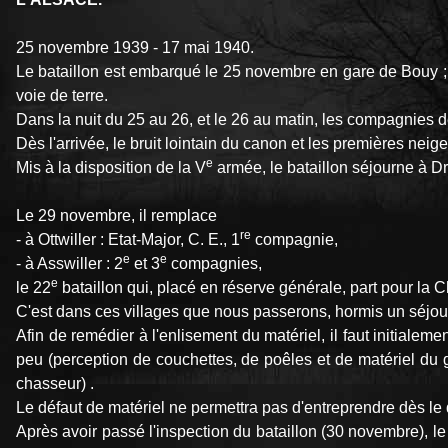
25 novembre 1939 - 17 mai 1940.
Le bataillon est embarqué le 25 novembre en gare de Bouy 
voie de terre.
Dans la nuit du 25 au 26, et le 26 au matin, les compagnies
Dès l'arrivée, le bruit lointain du canon et les premières nei
e
Mis à la disposition de la V
armée, le bataillon séjourne à D
Le 29 novembre, il remplace
re
- à Ottwiller : Etat-Major, C. E., 1
compagnie,
e
e
- à Asswiller : 2
et 3
compagnies,
e
le 22
bataillon qui, placé en réserve générale, part pour la
C'est dans ces villages que nous passerons, hormis un séjou
Afin de remédier à l'enlisement du matériel, il faut initial
peu (perception de couchettes, de poêles et de matériel du
chasseur) .
Le défaut de matériel ne permettra pas d'entreprendre dès le dé
Après avoir passé l'inspection du bataillon (30 novembre), l