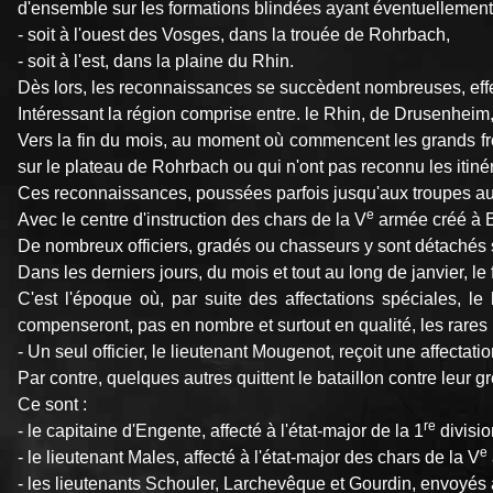
d'ensemble sur les formations blindées ayant éventuellement fr
- soit à l'ouest des Vosges, dans la trouée de Rohrbach,
- soit à l'est, dans la plaine du Rhin.
Dès lors, les reconnaissances se succèdent nombreuses, effect
Intéressant la région comprise entre. le Rhin, de Drusenheim,
Vers la fin du mois, au moment où commencent les grands froi
sur le plateau de Rohrbach ou qui n'ont pas reconnu les itiné
Ces reconnaissances, poussées parfois jusqu'aux troupes au 
e
Avec le centre d'instruction des chars de la V
armée créé à B
De nombreux officiers, gradés ou chasseurs y sont détachés
Dans les derniers jours, du mois et tout au long de janvier, le
C'est l'époque où, par suite des affectations spéciales, l
compenseront, pas en nombre et surtout en qualité, les rares re
- Un seul officier, le lieutenant Mougenot, reçoit une affectati
Par contre, quelques autres quittent le bataillon contre leur gr
Ce sont :
re
- le capitaine d'Engente, affecté à l'état-major de la 1
divisio
e
- le lieutenant Males, affecté à l'état-major des chars de la V
- les lieutenants Schouler, Larchevêque et Gourdin, envoyés à l