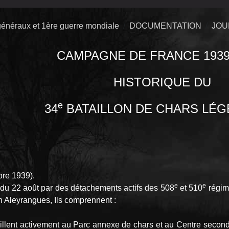
énéraux et 1ère guerre mondiale
DOCUMENTATION
JOU
CAMPAGNE DE FRANCE 1939 
HISTORIQUE
DU
e
34
BATAILLON DE CHARS LÉG
bre 1939).
e
e
 du 22 août par des détachements actifs des 508
et 510
régime
 Aleyrangues, Ils comprennent :
illent activement au Parc annexe de chars et au Centre seconda