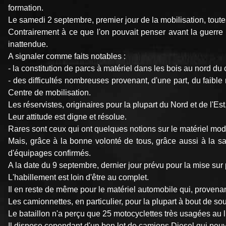
formation.
Le samedi 2 septembre, premier jour de la mobilisation, toute
Contrairement à ce que l'on pouvait penser avant la guerre 
inattendue.
A signaler comme faits notables :
- la constitution de parcs à matériel dans les bois au nord du
- des difficultés nombreuses provenant, d'une part, du faibl
Centre de mobilisation.
Les réservistes, originaires pour la plupart du Nord et de l'Est
Leur attitude est digne et résolue.
Rares sont ceux qui ont quelques notions sur le matériel mod
Mais, grâce à la bonne volonté de tous, grâce aussi à la sa
d'équipages confirmés.
A la date du 9 septembre, dernier jour prévu pour la mise sur pie
L'habillement est loin d'être au complet.
Il en reste de même pour le matériel automobile qui, provenant
Les camionnettes, en particulier, pour la plupart à bout de so
Le bataillon n'a perçu que 25 motocyclettes très usagées au 
Il dispose cependant d'un bon lot de camions Diesel qui peuv