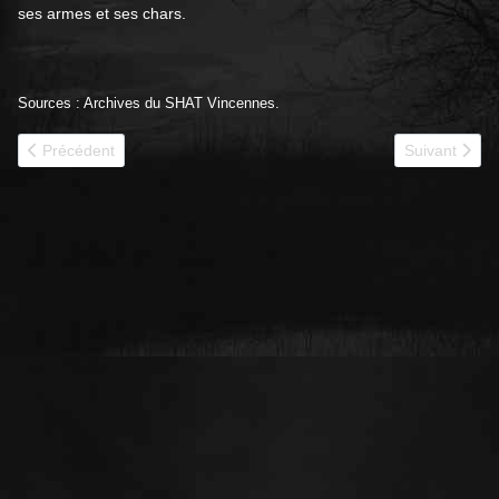
ses armes et ses chars.
Sources : Archives du SHAT Vincennes.
Article précédent : 1940 - 31e BCC historique
Article suiva
Précédent
Suivant