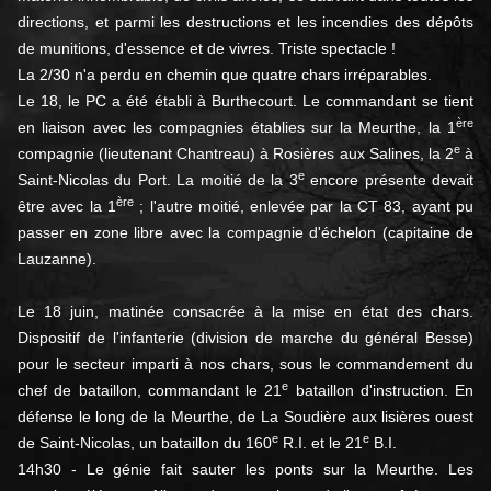
directions, et parmi les destructions et les incendies des dépôts
de munitions, d'essence et de vivres. Triste spectacle !
La 2/30 n'a perdu en chemin que quatre chars irréparables.
Le 18, le PC a été établi à Burthecourt. Le commandant se tient
ère
en liaison avec les compagnies établies sur la Meurthe, la 1
e
compagnie (lieutenant Chantreau) à Rosières aux Salines, la 2
à
e
Saint-Nicolas du Port. La moitié de la 3
encore présente devait
ère
être avec la 1
; l'autre moitié, enlevée par la CT 83, ayant pu
passer en zone libre avec la compagnie d'échelon (capitaine de
Lauzanne).
Le 18 juin, matinée consacrée à la mise en état des chars.
Dispositif de l'infanterie (division de marche du général Besse)
pour le secteur imparti à nos chars, sous le commandement du
e
chef de bataillon, commandant le 21
bataillon d'instruction. En
défense le long de la Meurthe, de La Soudière aux lisières ouest
e
e
de Saint-Nicolas, un bataillon du 160
R.I. et le 21
B.I.
14h30 - Le génie fait sauter les ponts sur la Meurthe. Les