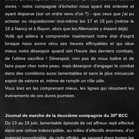
vivres - notre compagnie d'échelon nous ayant été enlevée et
ayant disparue (sur un ordre venu d’où ?) - que ceux que j'ai pu
acheter ou réquisitionner moi-même les 17 et 18 juin (même le
18 à Nancy et à Bayon, alors que les Allemands y étaient déjà).
Voilà qui aidera à comprendre maintenant notre état d'esprit
lorsque nous avons vécu ses heures effroyables et qui situe
mieux notre désespoir quand vint l’heure des derniers combats,
de l'ultime sacrifice ! Désespoir, non pas de nous battre et de
faire payer cher notre peau, mais désespoir d'engager le combat
dans des conditions aussi lamentables et sans le plus minuscule
espoir de vaincre et, même de remplir un rôle utile.
Vous lirez en les comprenant mieux, les lignes qui résument les
événements de ces dures journées.
e
Journal de marche de la deuxième compagnie du 30
BCC
Du 13 au 18 juin, lamentable épisode de cet affreux repli effectué
dans une cohue indescriptible, au milieu d'effectifs énormes, d'un
matériel innombrable, de civils affolés, se sauvant dans toutes les