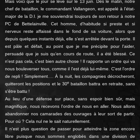
Mais voici que le jour se lève sur le 13 juin. Dès le matin, notre
chef de bataillon, le commandant Vallangeon, est appelé à l'état-
major de la D.I. je me souviendrai toujours de son retour à notre
PC de Bettelainville. Cet homme, d'habitude si preste et si
nerveux reste affaissé dans le fond de sa voiture, alors que
depuis quelques instants déjà, elle s’est arrêtée devant la porte. Il
est pâle et défait, au point que je me précipite pour l'aider,
persuadé que je suis qu’en cours de route, il a été blessé. Ce
n'est pas cela, c'est bien autre chose ! Il rapporte un ordre qui va
nous bouleverser tous, comme il l'est déjà lui-même. C'est l'ordre
de repli ! Simplement…. À la nuit, les compagnies décrocheront,
e
quitteront les positions et le 30
bataillon battra en retraite, sans
s'être battu !
Au lieu d'une défense sur place, sans espoir bien sûr, mais
magnifique, nous recevons l'ordre de nous en aller. Nous allons
abandonner nos camarades des ouvrages à leur sort de partir.
Pour où ? Cela nul ne le sait naturellement.
Il n'est plus question de passer pour atteindre la zone encore
libre puisque nous sommes englobés dans une division de