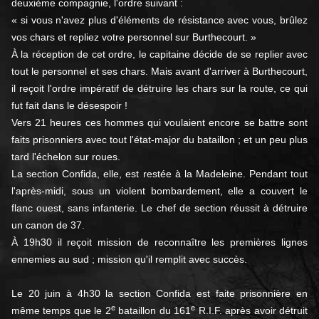
deuxième compagnie, l'ordre suivant :
« si vous n'avez plus d'éléments de résistance avec vous, brûlez
vos chars et repliez votre personnel sur Burthecourt. »
À la réception de cet ordre, le capitaine décide de se replier avec
tout le personnel et ses chars. Mais avant d'arriver à Burthecourt,
il reçoit l'ordre impératif de détruire les chars sur la route, ce qui
fut fait dans le désespoir !
Vers 21 heures ces hommes qui voulaient encore se battre sont
faits prisonniers avec tout l'état-major du bataillon ; et un peu plus
tard l'échelon sur roues.
La section Confida, elle, est restée à la Madeleine. Pendant tout
l'après-midi, sous un violent bombardement, elle a couvert le
flanc ouest, sans infanterie. Le chef de section réussit à détruire
un canon de 37.
À 19h30 il reçoit mission de reconnaître les premières lignes
ennemies au sud ; mission qu'il remplit avec succès.
Le 20 juin à 4h30 la section Confida est faite prisonnière en
e
e
même temps que le 2
bataillon du 161
R.I.F. après avoir détruit