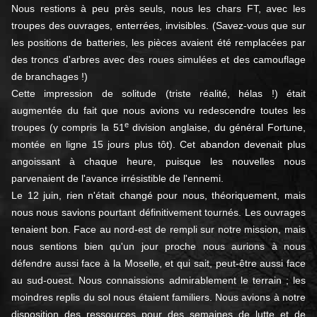
Nous restions à peu près seuls, nous les chars FT, avec les
troupes des ouvrages, enterrées, invisibles. (Savez-vous que sur
les positions de batteries, les pièces avaient été remplacées par
des troncs d'arbres avec des roues simulées et des camouflage
de branchages !)
Cette impression de solitude (triste réalité, hélas !) était
augmentée du fait que nous avions vu redescendre toutes les
e
troupes (y compris la 51
division anglaise, du général Fortune,
montée en ligne 15 jours plus tôt). Cet abandon devenait plus
angoissant à chaque heure, puisque les nouvelles nous
parvenaient de l'avance irrésistible de l'ennemi.
Le 12 juin, rien n'était changé pour nous, théoriquement, mais
nous nous savions pourtant définitivement tournés. Les ouvrages
tenaient bon. Face au nord-est de rempli sur notre mission, mais
nous sentions bien qu'un jour proche nous aurions à nous
défendre aussi face à la Moselle, et qui sait, peut-être aussi face
au sud-ouest. Nous connaissions admirablement le terrain ; les
moindres replis du sol nous étaient familiers. Nous avions à notre
disposition des ressources pour des semaines de lutte et de