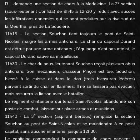
e
R.I. demande une section de chars à la Madeleine. La 2
section
(sous-lieutenant Confida) de 9h45 à 12h30 y réduit avec succès
les infiltrations ennemies qui se sont produites sur la rive sud de
la Meurthe, près de La Soudière.
11h15 – La section Souchon tient toujours le pont de Saint-
Nicolas, malgré les armes antichars. Le char du caporal Durand
est détruit par une arme antichars ; l'équipage n'est pas atteint, le
caporal Durand sauve sa mitrailleuse.
11h30 - Le char du sous-lieutenant Souchon reçoit plusieurs obus
antichars. Son mécanicien, chasseur Pinçon est tué. Souchon,
blessé à la cuisse et dans le dos (trois blessures légères)
parvient sortir du char en flammes. Il ne se laissera pas évacuer,
mais assurera la liaison avec le bataillon.
Le régiment d'infanterie qui tenait Saint-Nicolas abandonne son
poste de combat, laissant sur place armes et munitions.
e
11h40 - La 3
section (aspirant Bertoux) remplace la section
Souchon au pont de Saint-Nicolas et se maintiendra à ce point
capital, sans aucune infanterie, jusqu'à 12h30.
Le capitaine commandant la compagnie de chars parvient à