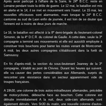
e
Après avoir participé à l'affaire de la Sarre, le 24
B.C.C. reste en
Lorraine pendant toute la drôle de guerre. Le 12 mai, le bataillon est mis
en alerte et le 14, il se met en mouvement vers l'ouest. Le 15 mai, les
e
nouvelles officieuses sont alarmantes, mais lorsque le 24
B.C.C.
cantonne au sud de Laon enfin de journée, il est loin de se douter que
l'ennemi est à moins de deux jours de marche.
e
Le 16, le bataillon est affecté à la 8
demi-brigade du lieutenant-colonel
e
e
Simonin, de la 4
D.C.R. du colonel de Gaulle. A cette date, seule la 3
compagnie a terminé ses mouvements et elle est aussitôt employée à
constituer trois bouchons pour barrer les routes venant de Montcornet.
A midi, les deux autres compagnies s'établissent dans la forêt de
Samoussy.
e
En fin d'après-midi, la section du sous-lieutenant Jeanney de la 3
compagnie, s'établit au pont de Chivres. Durant les heures qui suivent,
elle va causer des pertes considérables aux Allemands, surpris de
rencontrer une résistance dans un secteur apparemment vide de
troupes françaises.
A 19h30, une colonne de trois autos-mitrailleuses allemandes, précédée
de motocyclistes, débouche face au bouchon. Cette colonne est
détruite immédiatement A la nuit, deux side-cars allemands sont
également détruits. Vers 5h30 du matin, une nouvelle colonne d'autos-