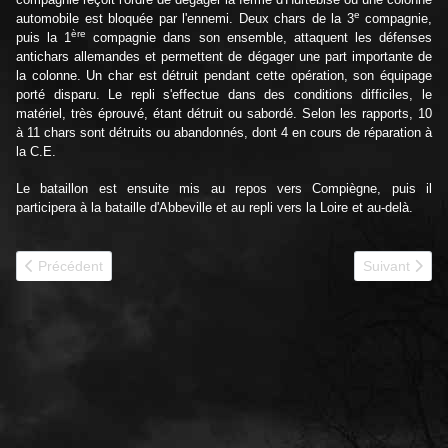
e
automobile est bloquée par l'ennemi. Deux chars de la 3
compagnie,
ère
puis la 1
compagnie dans son ensemble, attaquent les défenses
antichars allemandes et permettent de dégager une part importante de
la colonne. Un char est détruit pendant cette opération, son équipage
porté disparu. Le repli s'effectue dans des conditions difficiles, le
matériel, très éprouvé, étant détruit ou sabordé. Selon les rapports, 10
à 11 chars sont détruits ou abandonnés, dont 4 en cours de réparation à
la C.E.
Le bataillon est ensuite mis au repos vers Compiègne, puis il
participera à la bataille d'Abbeville et au repli vers la Loire et au-delà.
Article précédent : 1940 - 25e BCC historique
Article suiva
Précédent
Suivant