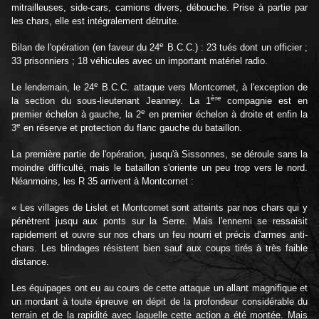
mitrailleuses, side-cars, camions divers, débouche. Prise à partie par
les chars, elle est intégralement détruite.
e
Bilan de l'opération (en faveur du 24
B.C.C.) : 23 tués dont un officier ;
33 prisonniers ; 18 véhicules avec un important matériel radio.
e
Le lendemain, le 24
B.C.C. attaque vers Montcornet, à l'exception de
ère
la section du sous-lieutenant Jeanney. La 1
compagnie est en
e
premier échelon à gauche, la 2
en premier échelon à droite et enfin la
e
3
en réserve et protection du flanc gauche du bataillon.
La première partie de l'opération, jusqu'à Sissonnes, se déroule sans la
moindre difficulté, mais le bataillon s'oriente un peu trop vers le nord.
Néanmoins, les R 35 arrivent à Montcornet :
« Les villages de Lislet et Montcornet sont atteints par nos chars qui y
pénètrent jusqu aux ponts sur la Serre. Mais l'ennemi se ressaisit
rapidement et ouvre sur nos chars un feu nourri et précis d'armes anti-
chars. Les blindages résistent bien sauf aux coups tirés à très faible
distance.
Les équipages ont eu au cours de cette attaque un allant magnifique et
un mordant à toute épreuve en dépit de la profondeur considérable du
terrain et de la rapidité avec laquelle cette action a été montée. Mais