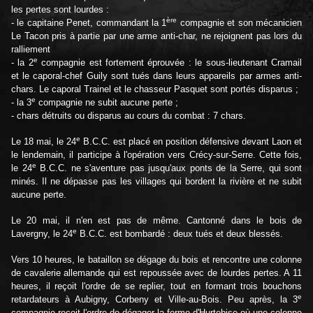
les pertes sont lourdes :
ère
- le capitaine Penet, commandant la 1
compagnie et son mécanicien
Le Tacon pris à partie par une arme anti-char, ne rejoignent pas lors du
ralliement
e
- la 2
compagnie est fortement éprouvée : le sous-lieutenant Cramail
et le caporal-chef Guily sont tués dans leurs appareils par armes anti-
chars. Le caporal Trainel et le chasseur Pasquet sont portés disparus ;
e
- la 3
compagnie ne subit aucune perte ;
- chars détruits ou disparus au cours du combat : 7 chars.
e
Le 18 mai, le 24
B.C.C. est placé en position défensive devant Laon et
le lendemain, il participe à l'opération vers Crécy-sur-Serre. Cette fois,
e
le 24
B.C.C. ne s'aventure pas jusqu'aux ponts de la Serre, qui sont
minés. Il ne dépasse pas les villages qui bordent la rivière et ne subit
aucune perte.
Le 20 mai, il n'en est pas de même. Cantonné dans le bois de
e
Lavergny, le 24
B.C.C. est bombardé : deux tués et deux blessés.
Vers 10 heures, le bataillon se dégage du bois et rencontre une colonne
de cavalerie allemande qui est repoussée avec de lourdes pertes. A 11
heures, il reçoit l'ordre de se replier, tout en formant trois bouchons
e
retardateurs à Aubigny, Corbeny et Ville-au-Bois. Peu après, la 3
compagnie reçoit l'ordre de dégager la ferme d'Hurtebise où une colonne