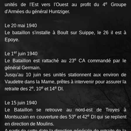
e
unités de l'Est vers l'Ouest au profit du 4
Groupe
d'Armées du général Huntziger.
Le 20 mai 1940
Le bataillon s'installe à Boult sur Suippe, le 26 il est à
Epoye.
er
Le 1
juin 1940
e
Le Bataillon est rattaché au 23
CA commandé par le
général Germain.
Jusqu'au 10 juin ses unités stationnent aux environ de
Vaudetre dans la Marne, prêtes à intervenir pour assurer la
e
e
e
retraite des 2
, 10
et 14
DI.
Le 15 juin 1940
Le Bataillon se retrouve au nord-est de Troyes à
e
e
Montsuzain en couverture des 53
et 42
DI qui se replient
en direction de Moulins.
A partir de cette date la direction générale de retraite de la