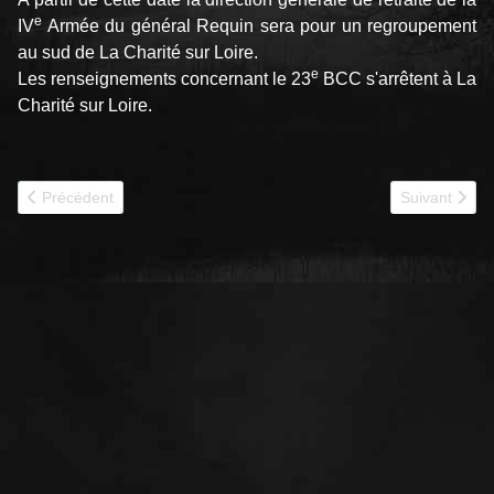
e
IV
Armée du général Requin sera pour un regroupement
au sud de La Charité sur Loire.
e
Les renseignements concernant le 23
BCC s'arrêtent à La
Charité sur Loire.
Article précédent : 1940 - 24e BCC combat de Montcornet
Article suiva
Précédent
Suivant