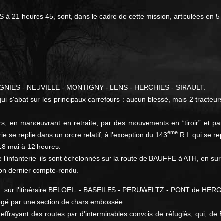
S à 21 heures 45, sont, dans le cadre de cette mission, articulées en 
,
ent SOIGNIES - NEUVILLE - MONTIGNY - LENS - HERCHIES - SIRAULT.
e qui s'abat sur les principaux carrefours : aucun blessé, mais 2 tracteu
s, en manœuvrant en retraite, par des mouvements en “tiroir” et par 
ème
ie se replie dans un ordre relatif, à l’exception du 143
R.I. qui se re
 18 mai à 12 heures.
l’infanterie, ils sont échelonnés sur la route de BAUFFE à ATH, en surve
 son dernier compte-rendu.
. sur l'itinéraire BELOEIL - BASEILES - PERUWELTZ - PONT de HERGN
tégé par une section de chars embossée.
effrayant des routes par d'interminables convois de réfugiés, qui,