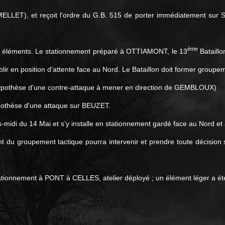
MELLET), et reçoit l'ordre du G.B. 515 de porter immédiatement sur
ème
 éléments. Le stationnement préparé à OTTIAMONT, le 13
Bataillo
en position d'attente face au Nord. Le Bataillon doit former groupem
'hypothèse d'une contre-attaque à mener en direction de GEMBLOUX)
hypothèse d'une attaque sur BEUZET.
di du 14 Mai et s’y installe en stationnement gardé face au Nord et à
nt du groupement tactique pourra intervenir et prendre toute décision 
 stationnement à PONT à CELLES, atelier déployé ; un élément léger