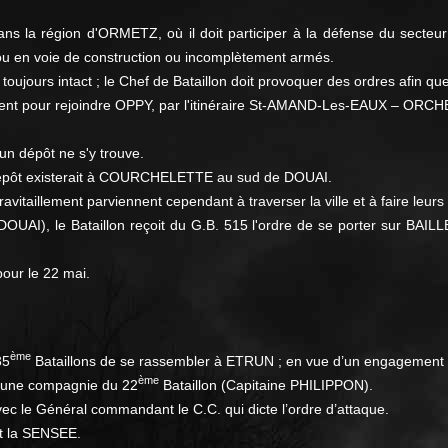
dans la région d'ORMETZ, où il doit participer à la défense du sect
t, ou en voie de construction ou incomplètement armés.
toujours intact ; le Chef de Bataillon doit provoquer des ordres afin que 
vement pour rejoindre OPPY, par l'itinéraire St-AMAND-Les-EAUX – ORCHE
n dépôt ne s'y trouve.
 dépôt existerait à COURCHELETTE au sud de DOUAI.
 ravitaillement parviennent cependant à traverser la ville et à faire 
DOUAI), le Bataillon reçoit du G.B. 515 l'ordre de se porter sur BA
our le 22 mai.
ème
35
Bataillons de se rassembler à ETRUN ; en vue d’un engagement 
ème
 une compagnie du 22
Bataillon (Capitaine PHILIPPON).
vec le Général commandant le C.C. qui dicte l’ordre d’attaque.
et la SENSEE.