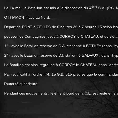
ème
Le 14 mai, le Bataillon est mis à la disposition du 4
C.A. (P.C. 
OTTIAMONT face au Nord.
Départ de PONT à CELLES de 6 heures 30 à 7 heures 15 selon les
pousser les Compagnies jusqu'à CORROY-le-CHATEAU, et de s'établir 
1° - avec le Bataillon réserve de C.A. stationné à BOTHEY (dans l
2° - avec le Bataillon réserve de D.I. stationné à ALVAUX , dans l’
Le Bataillon est ainsi regroupé à CORROY-le-CHATEAU dans l’après-mi
Par rectificatif à l'ordre n°4, 1e G.B. 515 précise que le commanda
l'autorité supérieure.
Pendant ces mouvements, l'élément lourd de la C.E. est resté en