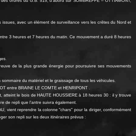
ar des ordres du G.B. 515, d’abord sur SOMBREFFE – OTTIAMONT,
es issues, avec un élément de surveillance vers les crêtes du Nord et
i entre 3 heures et 7 heures du matin. Ce mouvement a duré 8 heures
ges.
 preuve de la plus grande énergie pour poursuivre ses mouvements
ion sommaire du matériel et le graissage de tous les véhicules.
AIMOT entre BRAINE LE COMTE et HENRIPONT .
ent, atteint le bois de HAUTE HOUSSIERE à 18 heures 30 : il y trouve
dre de repli que l'antre suivra également.
, vient reprendre la colonne "chars" pour la diriger, conformément
ger son repli sur les deux itinéraires prévus :