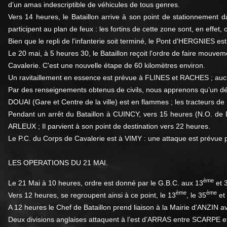
d’un amas indescriptible de véhicules de tous genres.
Vers 14 heures, le Bataillon arrive à son point de stationnement 
participent au plan de feux : les fortins de cette zone sont, en effe
Bien que le repli de l'infanterie soit terminé, le Pont d'HERGNIES est 
Le 20 mai, à 5 heures 30, le Bataillon reçoit l'ordre de faire mou
Cavalerie. C'est une nouvelle étape de 60 kilomètres environ.
Un ravitaillement en essence est prévue à FLINES et RACHES ; aucu
Par des renseignements obtenus de civils, nous apprenons qu’un
DOUAI (Gare et Centre de la ville) est en flammes ; les tracteurs de
Pendant un arrêt du Bataillon à CUINCY, vers 15 heures (N.O. de 
ARLEUX ; Il parvient à son point de destination vers 22 heures.
Le P.C. du Corps de Cavalerie est à VIMY : une attaque est prévue p
LES OPERATIONS DU 21 MAI.
ème
Le 21 Mai à 10 heures, ordre est donné par le G.B.C. aux 13
et 
ème
ème
Vers 12 heures, se regroupent ainsi à ce point, le 13
, le 35
et
A 12 heures le Chef de Bataillon prend liaison à la Mairie d'ANZIN a
Deux divisions anglaises attaquent à l’est d’ARRAS entre SCARPE 