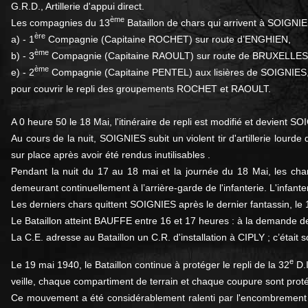
G.R.D., Artillerie d'appui direct.
ème
Les compagnies du 13
Bataillon de chars qui arrivent à SOIGNIE
ère
a) - 1
Compagnie (Capitaine ROCHET) sur route d’ENGHIEN,
ème
b) - 3
Compagnie (Capitaine RAOULT) sur route de BRUXELLES
ème
e) - 2
Compagnie (Capitaine PENTEL) aux lisières de SOIGNIES
pour couvrir le repli des groupements ROCHET et RAOULT.
A 0 heure 50 le 18 Mai, l'itinéraire de repli est modifié et devi
Au cours de la nuit, SOIGNIES subit un violent tir d'artillerie lourd
sur place après avoir été rendus inutilisables .
Pendant la nuit du 17 au 18 mai et la journée du 18 Mai, les char
demeurant continuellement à l’arrière-garde de l'infanterie. L'infanter
Les derniers chars quittent SOIGNIES après le dernier fantassin, le
Le Bataillon atteint BAUFFE entre 16 et 17 heures : à la demande de 
La C.E. adresse au Bataillon un C.R. d'installation à CIPLY ; c’était
e
Le 19 mai 1940, le Bataillon continue à protéger le repli de la 32
D.I
veille, chaque compartiment de terrain et chaque coupure sont pro
Ce mouvement a été considérablement ralenti par l'encombrement 