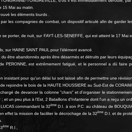
 14 TONGRINNE-TONGREVILLE, d'où il est immédiatement dérouté, p
e 15 Mai au matin.
ouvé les éléments lourds .
re par les compagnies de combat, un dispositif articulé afin de garder l
e se porter, de nuit, sur FAYT-LES-SENEFFE, qui est atteint le 17 Ma
urds, sur HAINE SAINT PAUL pour l'élément avancé.
nt du être abandonnés après être désarmés et détruits par leurs équipa
rt de PERONNE, est extrêmement fatigué, et le personnel a dû faire
en insistant pour qu'un délai lui soit laissé afin de permettre une révis
n de rejoindre le bois de la HAUTE HOUSSIERE au Sud-Est de COR
on, chargé de devancer la colonne "chars" et d'organiser le stationnem
 ; et un peu plus à l'Est, 2 Bataillons d'Infanterie dont l'un a reçu un or
ème
ral LUCAS commandant la 32
D.I. à son P.C. au château de BOUQUIAU
ème
en effet la mission de faciliter le décrochage de la 32
D.I. et de proté
.
ème
43
R.I.,