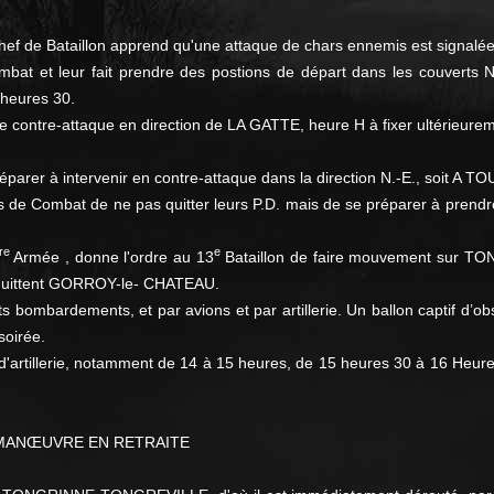
le Chef de Bataillon apprend qu'une attaque de chars ennemis est sig
bat et leur fait prendre des postions de départ dans les couverts
8 heures 30.
e contre-attaque en direction de LA GATTE, heure H à fixer ultérieuremen
parer à intervenir en contre-attaque dans la direction N.-E., soit A TO
de Combat de ne pas quitter leurs P.D. mais de se préparer à prendre
re
e
Armée , donne l'ordre au 13
Bataillon de faire mouvement sur TO
on quittent GORROY-le- CHATEAU.
ombardements, et par avions et par artillerie. Un ballon captif d’o
soirée.
'artillerie, notamment de 14 à 15 heures, de 15 heures 30 à 16 Heur
: MANŒUVRE EN RETRAITE