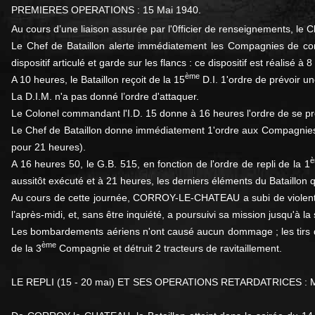
PREMIERES OPERATIONS : 15 Mai 1940.
Au cours d’une liaison assurée par l'0fficier de renseignements, 
Le Chef de Bataillon alerte immédiatement les Compagnies de com
dispositif articulé et garde sur les flancs : ce dispositif est réalisé à 
ème
A 10 heures, le Bataillon reçoit de la 15
D.I. 1'ordre de prévoir un
La D.I.M. n'a pas donné l’ordre d'attaquer.
Le Colonel commandant l'I.D. 15 donne à 16 heures l'ordre de se pré
Le Chef de Bataillon donne immédiatement 1'ordre aux Compagnies 
pour 21 heures).
è
A 16 heures 50, le G.B. 515, en fonction de l'ordre de repli de la 1
aussitôt exécuté et à 21 heures, les derniers éléments du Bataill
Au cours de cette journée, CORROY-LE-CHATEAU a subi de violents b
l’après-midi, et, sans être inquiété, a poursuivi sa mission jusqu'à la 
Les bombardements aériens n'ont causé aucun dommage ; les tirs d
ème
de la 3
Compagnie et détruit 2 tracteurs de ravitaillement.
LE REPLI (15 - 20 mai) ET SES OPERATIONS RETARDATRICES 