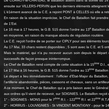
De CORROY-le-CHATEAU, le Bataillon atteint dans la soirée du
ensuite sur VILLERS-PERVIN que les derniers éléments atteignent l
L'é1ément avancé de la C.E. a rejoint PONT à CELLES où elle a retr
En raison de la situation imprécise, le Chef de Bataillon fait prend
de 1’Est.
e
Le 16 mai à 17 heures, le G.B. 515 donne l'ordre au 13
Bataillon d
en moyenne, en raison du manque absolu de régulation routière.
La C.E. reçoit l'ordre de se porter sur CIPLY pour ses éléments lo
Au 17 Mai, 33 chars restent disponibles ; 5 sont avec la C.E. et 5 o
Mais le matériel, qui n'a pu recevoir aucun soin depuis le dépa
successifs de façon presque ininterrompue.
ème
Le Chef de Bataillon rend compte de cette situation à la 15
D.I., 
ème
Le 17 Mai à 16 heures, le G.B. 515 donne l'ordre au 13
Bataillo
Le départ a lieu immédiatement : l'officier d'Etat-Major du Bataill
l'artillerie abandonnée, pièces, caissons et chevaux, sans un artilleur
A ce moment, le Chef de Bataillon qui a pris liaison avec le Géné
aux ordres qu'il vient de recevoir, sur SOIGNIES. Le Bataillon reçoit 
ème
ème
ème
1° - SOIGNIES - MONS pour le 7
R.I. - 122
R.I. et 22
R.T.A
2° - HORRUS - LOUVIGNIES - St VINCENT MONTIGNY - pour le 1