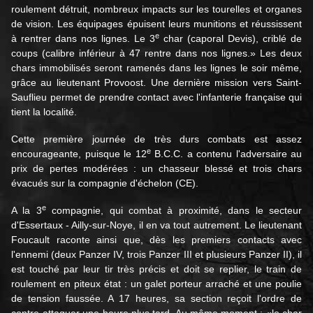
roulement détruit, nombreux impacts sur les tourelles et organes
de vision. Les équipages épuisent leurs munitions et réussissent
e
à rentrer dans nos lignes. Le 3
char (caporal Devis), criblé de
coups (calibre inférieur à 47 rentre dans nos lignes.» Les deux
chars immobilisés seront ramenés dans les lignes le soir même,
grâce au lieutenant Provoost. Une dernière mission vers Saint-
Sauflieu permet de prendre contact avec l'infanterie française qui
tient la localité.
Cette première journée de très durs combats est assez
e
encourageante, puisque le 12
B.C.C. a contenu l'adversaire au
prix de pertes modérées : un chasseur blessé et trois chars
évacués sur la compagnie d'échelon (CE).
e
A la 3
compagnie, qui combat à proximité, dans le secteur
d'Essertaux - Ailly-sur-Noye, il en va tout autrement. Le lieutenant
Foucault raconte ainsi que, dès les premiers contacts avec
l'ennemi (deux Panzer IV, trois Panzer III et plusieurs Panzer II), il
est touché par leur tir très précis et doit se replier, le train de
roulement en piteux état : un galet porteur arraché et une poulie
de tension faussée. A 17 heures, sa section reçoit l'ordre de