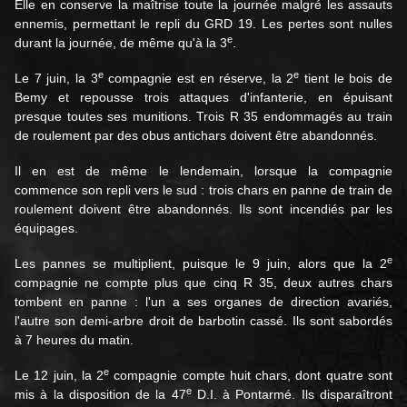
Elle en conserve la maîtrise toute la journée malgré les assauts
ennemis, permettant le repli du GRD 19. Les pertes sont nulles
e
durant la journée, de même qu'à la 3
.
e
e
Le 7 juin, la 3
compagnie est en réserve, la 2
tient le bois de
Bemy et repousse trois attaques d'infanterie, en épuisant
presque toutes ses munitions. Trois R 35 endommagés au train
de roulement par des obus antichars doivent être abandonnés.
Il en est de même le lendemain, lorsque la compagnie
commence son repli vers le sud : trois chars en panne de train de
roulement doivent être abandonnés. Ils sont incendiés par les
équipages.
e
Les pannes se multiplient, puisque le 9 juin, alors que la 2
compagnie ne compte plus que cinq R 35, deux autres chars
tombent en panne : l'un a ses organes de direction avariés,
l'autre son demi-arbre droit de barbotin cassé. Ils sont sabordés
à 7 heures du matin.
e
Le 12 juin, la 2
compagnie compte huit chars, dont quatre sont
e
mis à la disposition de la 47
D.I. à Pontarmé. Ils disparaîtront