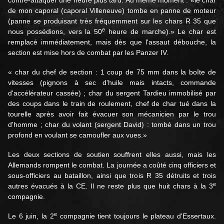
contre-attaquer une heure plus tard. Au même moment : «le char
de mon caporal (caporal Villeneuve) tombe en panne de moteur
(panne se produisant très fréquemment sur les chars R 35 que
e
nous possédions, vers la 50
heure de marche).» Le char est
remplacé immédiatement, mais dès que l'assaut débouche, la
section est mise hors de combat par les Panzer IV.
« char du chef de section : 1 coup de 75 mm dans la boîte de
vitesses (pignons à sec d'huile mais intacts, commande
d'accélérateur cassée) ; char du sergent Tardieu immobilisé par
des coups dans le train de roulement, chef de char tué dans la
tourelle après avoir fait évacuer son mécanicien par le trou
d'homme ; char du volant (sergent David) : tombé dans un trou
profond en voulant se camoufler aux vues.»
Les deux sections de soutien souffrent elles aussi, mais les
Allemands rompent le combat. La journée a coûté cinq officiers et
sous-officiers au bataillon, ainsi que trois R 35 détruits et trois
e
autres évacués à la CE. Il ne reste plus que huit chars à la 3
compagnie.
e
Le 6 juin, la 2
compagnie tient toujours le plateau d'Essertaux.