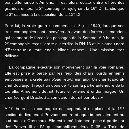
pont allemande d'Amiens. Il est alors éclaté entre différentes
e
e
grandes unités, la 2
compagnie rejoignant la 16
DI, tandis que
e
e
la 3
est mise à la disposition de la 13
DI.
Pour lui, la vraie guerre commence le 5 juin 1940, lorsque ses
trois compagnies sont envoyées en avant des forces allemandes
qui viennent de forcer les passages de la Somme. A 9 heures, la
e
2
compagnie reçoit l'ordre d'interdire la RN 16 et le plateau nord
d'Essertaux à tout engin blindé ennemi. Une mission très
délicate.
« La compagnie exécute son mouvement par la voie romaine.
Elle est prise à partie par les feux des chars lourds ennemis
embossés à la crête Saint-Sauflieu-Oresmaux. Un char (caporal-
chef Boulanjon) reçoit un obus de 75 sur la partie antérieure de la
tourelle. Armement détruit, tourelle fortement endommagée. Un
char (sergent Drachet) a son canon détruit par obus.»
ère
A 10 heures, la compagnie est cependant en place et la 1
section du lieutenant Provoost contre-attaque immédiatement au
sud-ouest d'Oresmaux. Elle est immédiatement prise à partie par
des Panzer III et IV, qui immobilisent deux R 35. « Train de