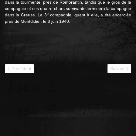
dans la tourmente, près de Romorantin, tandis que le gros de la
compagnie et ses quatre chars survivants terminera la campagne
e
dans la Creuse. La 3
compagnie, quant à elle, a été encerclée
près de Montdidier, le 8 juin 1940.
Article précédent : 1940 - 12e BCC jmo
Article suiva
Précédent
Suivant