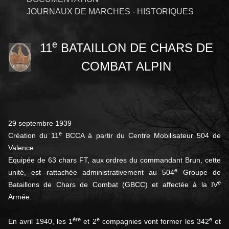
JOURNAUX DE MARCHES - HISTORIQUES
e
11
BATAILLON DE CHARS DE
COMBAT ALPIN
29 septembre 1939
e
Création du 11
BCCA à partir du Centre Mobilisateur 504 de
Valence.
Equipée de 63 chars FT, aux ordres du commandant Brun, cette
e
unité, est rattachée administrativement au 504
Groupe de
e
Bataillons de Chars de Combat (GBCC) et affectée à la IV
Armée.
ère
e
e
En avril 1940, les 1
et 2
compagnies vont former les 342
et