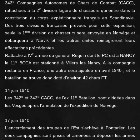
e
343
Compagnies Autonomes de Chars de Combat (CACC),
e
rattachées à la 2
division légère de chasseurs qui entre dans la
constitution du corps expéditionnaire français en Scandinavie.
Des trois divisions françaises prévues pour cette expédition,
ère
seule la 1
division de chasseurs sera envoyée en Norvège et
débarquera à Narvik et les autres unités reintégreront leurs
affectations précédentes.
e
Rattaché à IV
armée du général Requin dont le PC est à NANCY
e
le 11
BCCA est stationné à Villers les Nancy. A la compagnie
restante en France, une autre sera ajoutée en avril 1940 , et le
bataillon se trouve donc doté d'environ 42 chars FT.
14 juin 1940
e
e
e
Les 342
et 343
CACC, de l'ex 11
Bataillon, sont dirigées dans
les Vosges après l'annulation de l'expédition de Norvège.
17 juin 1940
L'encerclement des troupes de l'Est s'achève à Pontarlier. Les
deux compagnies sont prises et amenées à déposer les armes